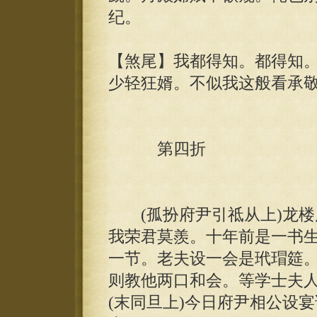
纪。
【煞尾】我都得知。都得知
少轻狂婿。不似我这般看承敬
第四折
(孤扮府尹引祗从上)龙楼
我荣君莫羨。十年前是一书
一节。老夫设一会是玳瑁筵
则教他两口和会。等学士夫
(末同旦上)今日府尹相公设