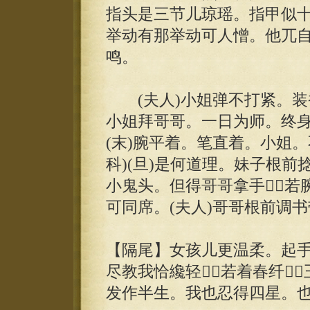
指头是三节儿琼瑶。指甲似
举动有那举动可人憎。他兀
鸣。
(夫人)小姐弹不打紧。装
小姐拜哥哥。一日为师。终身
(末)腕平着。笔直着。小姐。
科)(旦)是何道理。妹子根前
小鬼头。但得哥哥拿手若
可同席。(夫人)哥哥根前调书
【隔尾】女孩儿更温柔。起
尽教我恰纔轻若着春纤
发作半生。我也忍得四星。