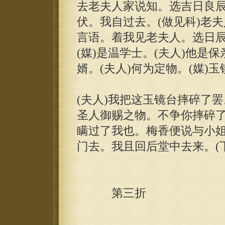
去老夫人家说知。选吉日良
伏。我自过去。(做见科)老夫
言语。着我见老夫人。选日辰
(媒)是温学士。(夫人)他是
婿。(夫人)何为定物。(媒)
(夫人)我把这玉镜台摔碎了罢
圣人御赐之物。不争你摔碎了
瞒过了我也。梅香便说与小
门去。我且回后堂中去来。(下
第三折