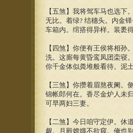
【五煞】我将驾车马也选下
无比。着绿? 结穗头。内金
车箱内。绾搭得异样。装褁
【四煞】你便有王侯将相孙
洗。这廝每黄昏鸾凤团栾寝
你千金体似粪堆般看待。泥
【三煞】你攒着眉熬夜阑。
锦帐郎何在。香尽金炉人未
可早两妇三妻。
【二煞】今日咱守定伊。休
觑。月殿嫦娥不欲窥。俺也