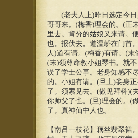
(老夫人上)昨日选定今日
哥哥来。(梅香)理会的。(正
里去。肯分的姑娘又来请。
也。报伏去。道温峤在门首。
人)道有请。(梅香)有请。(
(末)领尊命教小姐琴书。就不
误了学士公事。老身知感不尽
的。小姐有请。(旦上)妾身正
了。须索见去。(做见拜科)(
你师父了也。(旦)理会的。(
了。真神仙中人也。
【南吕一枝花】藕丝翡翠裙