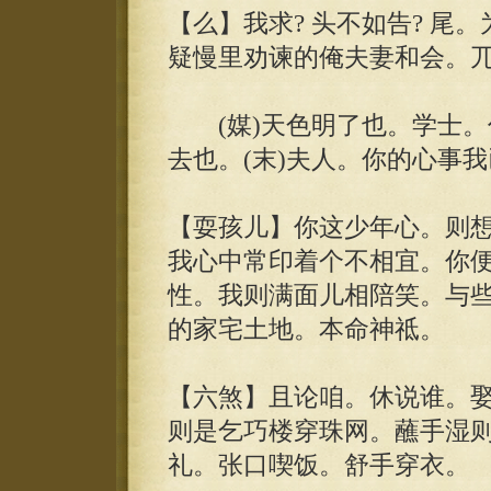
【么】我求? 头不如告? 尾
疑慢里劝谏的俺夫妻和会。
(媒)天色明了也。学士。
去也。(末)夫人。你的心事
【耍孩儿】你这少年心。则
我心中常印着个不相宜。你
性。我则满面儿相陪笑。与
的家宅土地。本命神祗。
【六煞】且论咱。休说谁。
则是乞巧楼穿珠网。蘸手湿
礼。张口喫饭。舒手穿衣。