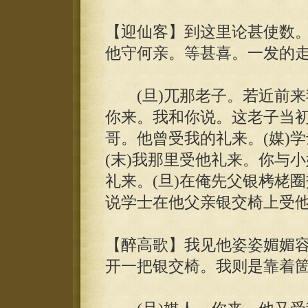
【迎仙客】到这里论甚使数
他守何亲。等甚喜。一发的
(旦)兀那老子。若近前来
你来。我和你说。这老子当
哥。他曾受我的礼来。(媒)
(末)我那里受他礼来。你与小
礼来。(旦)在俺先父银栲栳圈
说学士在他父亲银交椅上受他
【醉高歌】我见他姿姿媚媚
开一把银交椅。我则是靠着箇