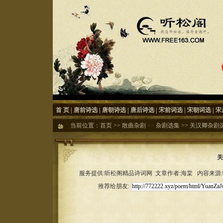
首 页
|
唐前诗选
|
唐朝诗选
|
唐后诗选
|
宋前词选
|
宋朝词选
|
宋
当前位置：
首页
>>
散曲杂剧
>>
杂剧选集
>>
关汉卿杂剧
关
服务提供:听松阁精品诗词网 文章作者:海棠 内容来源:听松
推荐给朋友: