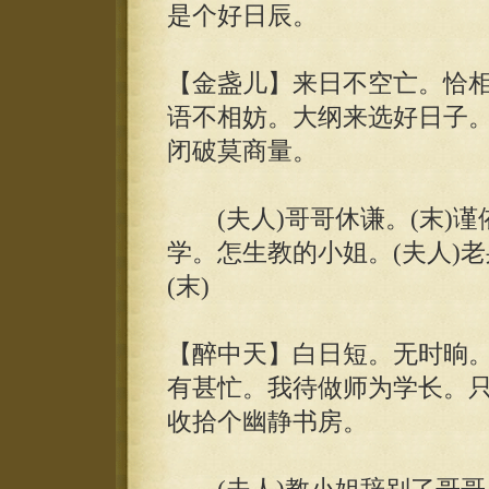
是个好日辰。
【金盏儿】来日不空亡。恰
语不相妨。大纲来选好日子
闭破莫商量。
(夫人)哥哥休谦。(末)谨
学。怎生教的小姐。(夫人)
(末)
【醉中天】白日短。无时晌。
有甚忙。我待做师为学长。
收拾个幽静书房。