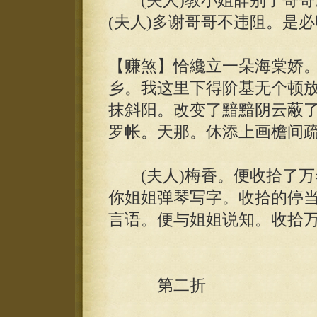
(夫人)教小姐辞别了哥哥。
(夫人)多谢哥哥不违阻。是必
【赚煞】恰纔立一朵海棠娇
乡。我这里下得阶基无个顿
抹斜阳。改变了黯黯阴云蔽
罗帐。天那。休添上画檐间疏
(夫人)梅香。便收拾了万
你姐姐弹琴写字。收拾的停当。
言语。便与姐姐说知。收拾万
第二折