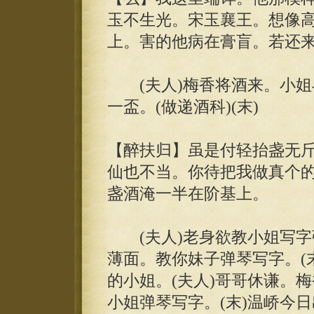
玉不生光。宋玉襄王。想像
上。害的他病在膏盲。若还
(夫人)梅香将酒来。小姐与
一盃。(做递酒科)(末)
【醉扶归】虽是付轻抬盏无
仙也不当。你待把我做真个
盏酒淹一半在阶基上。
(夫人)老身欲教小姐写字
薄面。教你妹子弹琴写字。(
的小姐。(夫人)哥哥休谦。
小姐弹琴写字。(末)温峤今