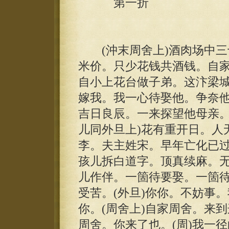
第一折
(沖末周舍上)酒肉场中三
米价。只少花钱共酒钱。自
自小上花台做子弟。这汴梁
嫁我。我一心待娶他。争奈
吉日良辰。一来探望他母亲。
儿同外旦上)花有重开日。人
李。夫主姓宋。早年亡化已
孩儿拆白道字。顶真续麻。
儿作伴。一箇待要娶。一箇
受苦。(外旦)你你。不妨事。
你。(周舍上)自家周舍。来到
周舍。你来了也。(周)我一径