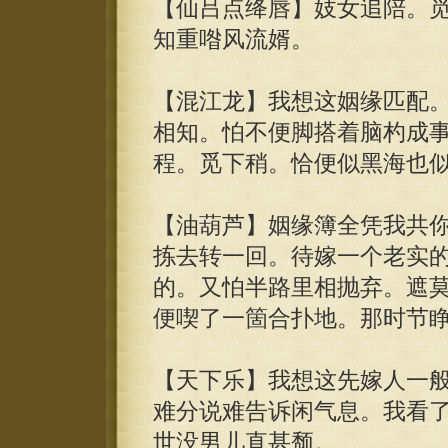
【仙吕点绛唇】妓女追陪。
知重喒风流婿。
【混江龙】我想这姻缘匹配
相知。怕不便脚搭着脑杓成
程。觅下稍。恰便似黑海也
【油葫芦】姻缘簿全凭我共你
拣去转一回。待嫁一个老实
的。又怕半路里相抛弃。遮
便喫了一箇合扑地。那时节
【天下乐】我想这先嫁人一
难分说难告诉闲气息。我看
世没男儿直甚颓。