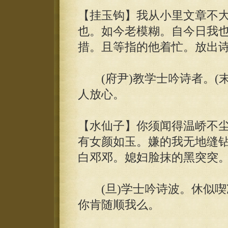
【挂玉钩】我从小里文章不
也。如今老模糊。自今日我
措。且等指的他着忙。放出
(府尹)教学士吟诗者。(末)
人放心。
【水仙子】你须闻得温峤不
有女颜如玉。嫌的我无地缝
白邓邓。媳妇脸抹的黑突突。
(旦)学士吟诗波。休似喫凉
你肯随顺我么。