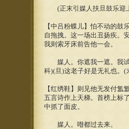
(正末引媒人扶旦鼓乐迎上)(
【中吕粉蝶儿】怕不动的鼓
自拖拽。这一场出丑扬疾。
我则索牙床前告他一会。
媒人。你遮我一遮。我试看
科)(旦)这老子好是无礼也。(
【红绣鞋】则见他无发付氲
五言诗作上天梯。首榜上标
中抓了面皮。
媒人。喒都过去来。