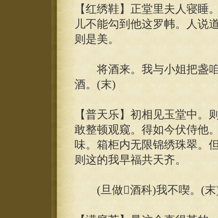
【红绣鞋】正堂里夫人寝睡
儿不能勾到他这罗帏。人说
则是美。
将酒来。我与小姐把盏咱。(
酒。(末)
【普天乐】初相见玉堂中。
敢整顿观窥。得如今伏侍他。
味。箱柜内无限锦绣珠翠。
则这的我早福共天齐。
(旦做酒科)我不喫。(末