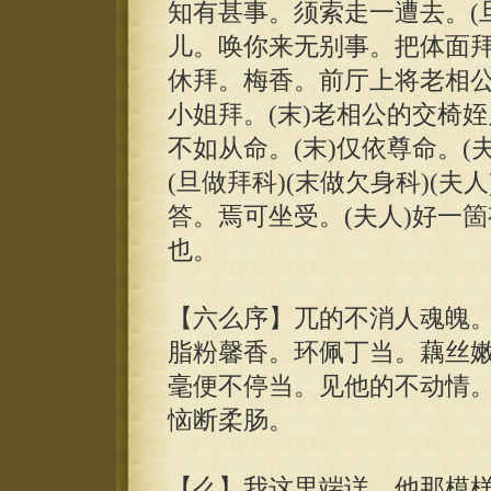
知有甚事。须索走一遭去。(旦
儿。唤你来无别事。把体面拜哥
休拜。梅香。前厅上将老相
小姐拜。(末)老相公的交椅姪
不如从命。(末)仅依尊命。(
(旦做拜科)(末做欠身科)(夫
答。焉可坐受。(夫人)好一箇
也。
【六么序】兀的不消人魂魄
脂粉馨香。环佩丁当。藕丝
毫便不停当。见他的不动情
恼断柔肠。
【么】我这里端详。他那模