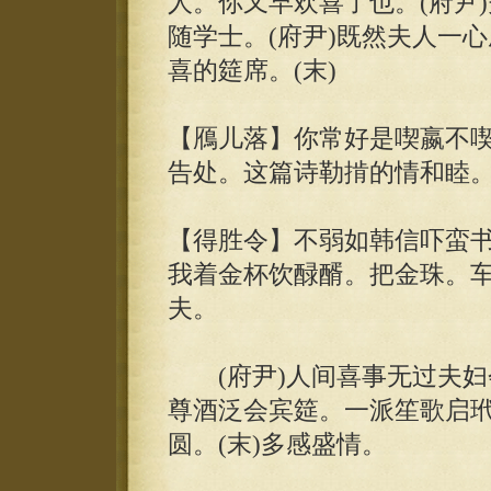
人。你又早欢喜了也。(府尹)
随学士。(府尹)既然夫人一
喜的筵席。(末)
【鴈儿落】你常好是喫嬴不
告处。这篇诗勒掯的情和睦
【得胜令】不弱如韩信吓蛮书
我着金杯饮醁醑。把金珠。
夫。
(府尹)人间喜事无过夫妇
尊酒泛会宾筵。一派笙歌启
圆。(末)多感盛情。