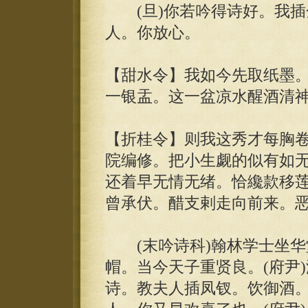
(旦)你若吟得诗好。我插金
人。你放心。
【甜水令】我如今先取纸墨
一银盂。这一盆凉水醒酒清
【折桂令】则我这秀才每胸
院编修。把小生觑的似有如
还着早无情无绪。恰纔款移
曾承伏。醋支剌走向前来。
(末吟诗科)翰林学士坐华
帽。当今天子重贤良。(府尹
诗。教夫人插凤钗。饮御酒。(