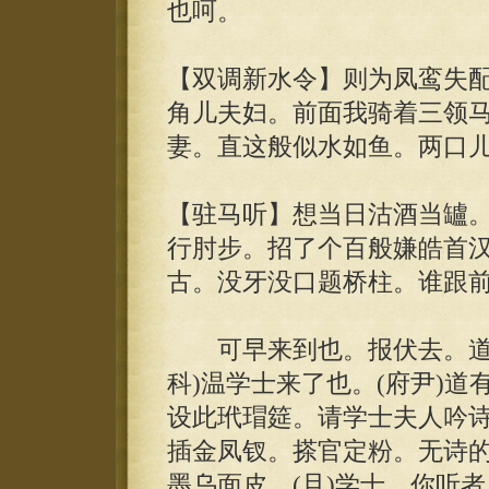
也呵。
【双调新水令】则为凤鸾失
角儿夫妇。前面我骑着三领
妻。直这般似水如鱼。两口
【驻马听】想当日沽酒当罏。
行肘步。招了个百般嫌皓首汉
古。没牙没口题桥柱。谁跟
可早来到也。报伏去。道温
科)温学士来了也。(府尹)道
设此玳瑁筵。请学士夫人吟
插金凤钗。搽官定粉。无诗
墨乌面皮。(旦)学士。你听