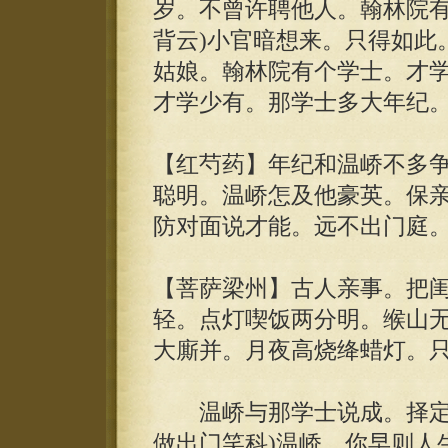
岁。不曾许聘他人。翰林院有
背云)小官暗想来。只得如此
姑娘。翰林院有个学士。才学
才学少有。那学士多大年纪。
【红芍药】年纪和温峤不多
聪明。温峤怎及他豪英。保
防对面说才能。远不出门庭
【菩萨梁州】古人亲事。把
轻。点灯喫饭两分明。缑山
大廝并。月夜高烧绛蜡灯。
温峤与那学士说成。择定日
做出门笑科)温峤。你早则人