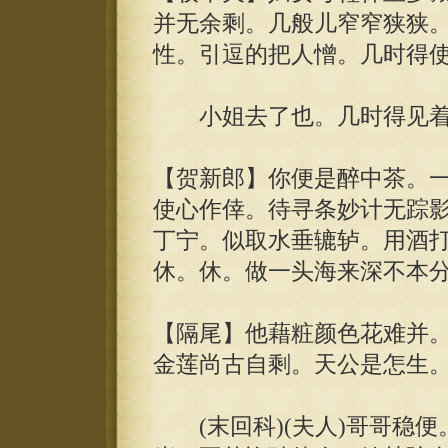
并无余剩。几般儿窄窄狭狭
性。引逗的把人憎。几时得
小姐去了也。几时得见着
【贺新郎】你便是醉中茶。
使心作倖。待寻条妙计无踪
丁宁。似取水垂辘轳。用酒
休。休。做一头海来深不本
【隔尾】他藉粧颜色花难并
金莲尚古自剩。天公是怎生
(末回科)(夫人)哥哥稳便