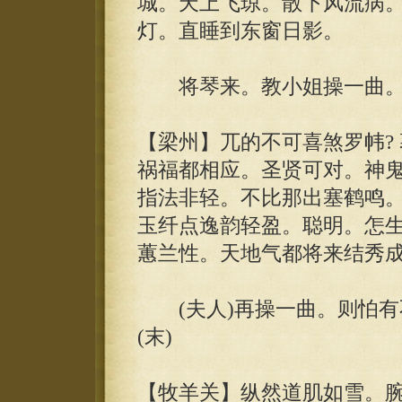
城。天上飞琼。散下风流病
灯。直睡到东窗日影。
将琴来。教小姐操一曲
【梁州】兀的不可喜煞罗帏?
祸福都相应。圣贤可对。神
指法非轻。不比那出塞鹤鸣
玉纤点逸韵轻盈。聪明。怎
蕙兰性。天地气都将来结秀
(夫人)再操一曲。则怕有
(末)
【牧羊关】纵然道肌如雪。