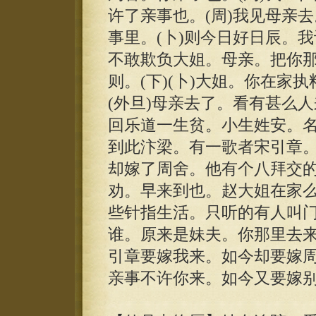
许了亲事也。(周)我见母亲去
事里。(卜)则今日好日辰。我
不敢欺负大姐。母亲。把你
则。(下)(卜)大姐。你在家
(外旦)母亲去了。看有甚么人
回乐道一生贫。小生姓安。
到此汴梁。有一歌者宋引章
却嫁了周舍。他有个八拜交
劝。早来到也。赵大姐在家么
些针指生活。只听的有人叫门
谁。原来是妹夫。你那里去来
引章要嫁我来。如今却要嫁周
亲事不许你来。如今又要嫁