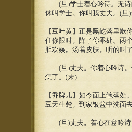
(旦)学士着心吟诗。无诗的
休叫学士。你叫我丈夫。(旦)
【豆叶黄】正是黑屹落里欺
住你限时。降了你乖处。两
胆欢娱。汤着皮肤。听的叫
(旦)丈夫。你着心吟诗。
怎了。(末)
【乔牌儿】如今面上笔落处
豆天生楚。到家银盆中洗面
(旦)丈夫。着心在意吟诗。