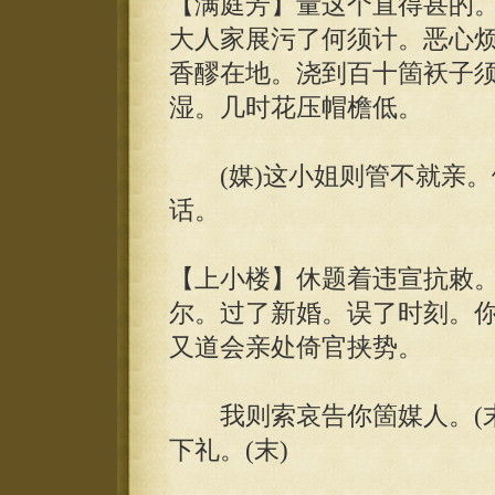
【满庭芳】量这个直得甚的
大人家展污了何须计。恶心烦
香醪在地。浇到百十箇袄子
湿。几时花压帽檐低。
(媒)这小姐则管不就亲。做
话。
【上小楼】休题着违宣抗敕
尔。过了新婚。误了时刻。
又道会亲处倚官挟势。
我则索哀告你箇媒人。(末跪
下礼。(末)