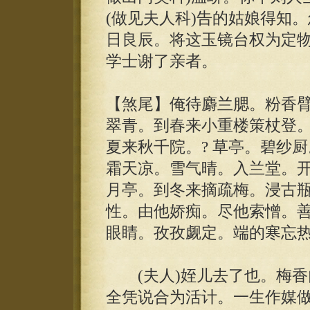
(做见夫人科)告的姑娘得知
日良辰。将这玉镜台权为定
学士谢了亲者。
【煞尾】俺待麝兰腮。粉香
翠青。到春来小重楼策杖登
夏来秋千院。? 草亭。碧纱
霜天凉。雪气晴。入兰堂。
月亭。到冬来摘疏梅。浸古瓶
性。由他娇痴。尽他索憎。
眼睛。孜孜觑定。端的寒忘热
(夫人)姪儿去了也。梅香门
全凭说合为活计。一生作媒