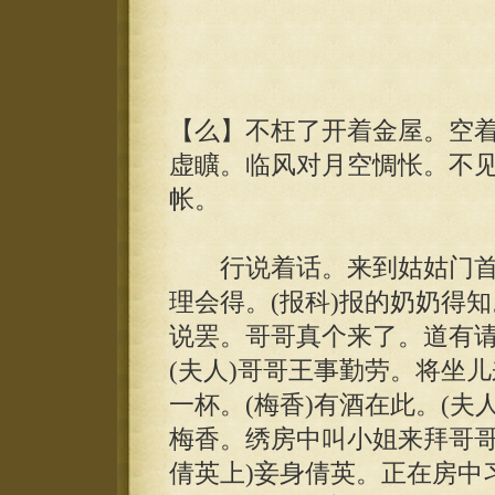
【么】不枉了开着金屋。空
虚矌。临风对月空惆怅。不
帐。
行说着话。来到姑姑门首。
理会得。(报科)报的奶奶得知
说罢。哥哥真个来了。道有请。
(夫人)哥哥王事勤劳。将坐
一杯。(梅香)有酒在此。(夫人
梅香。绣房中叫小姐来拜哥哥
倩英上)妾身倩英。正在房中