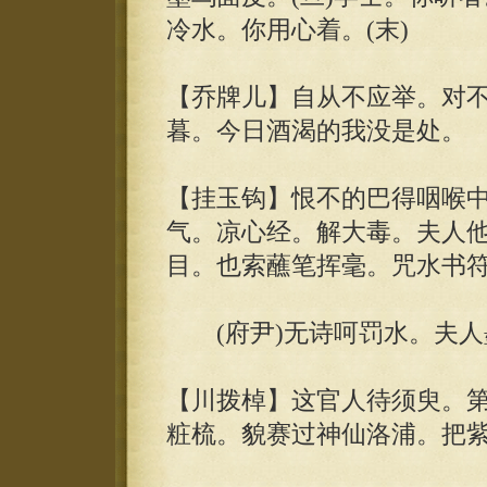
冷水。你用心着。(末)
【乔牌儿】自从不应举。对
暮。今日酒渴的我没是处。
【挂玉钩】恨不的巴得咽喉
气。凉心经。解大毒。夫人
目。也索蘸笔挥毫。咒水书
(府尹)无诗呵罚水。夫人墨
【川拨棹】这官人待须臾。
粧梳。貌赛过神仙洛浦。把