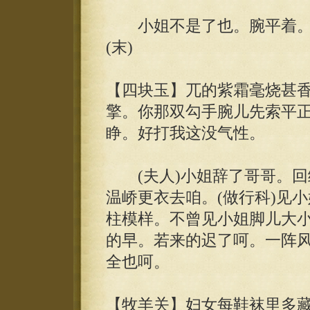
小姐不是了也。腕平着。笔
(末)
【四块玉】兀的紫霜毫烧甚
擎。你那双勾手腕儿先索平正
睁。好打我这没气性。
(夫人)小姐辞了哥哥。回绣房
温峤更衣去咱。(做行科)见
柱模样。不曾见小姐脚儿大
的早。若来的迟了呵。一阵
全也呵。
【牧羊关】妇女每鞋袜里多