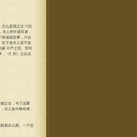
，怎么是我之过？[红
救，夫人所许退军者，
不肯成就其事，只合
。目下老夫人若不息
家 不严之罪。官司
事，（扌闰）之以去
再婚之女，与了这厮
多，夫人如今唤你来，
见鞋底尖儿瘦。一个恣