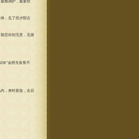
，最难调护，最要扶
楼倚，见了些夕阳古
。留恋你别无意，见据
却休“金榜无各誓不
儿内，来时甚急，去后