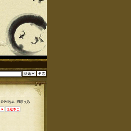
:杂剧选集 阅读次数: