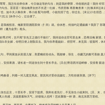
云]莺莺，我怎生抬举你来，今日做这等的勾当；则是我的孽障，待怨谁的是！我待 经
勾当。罢罢罢！谁似俺养女的不长进！红娘，书房里唤 将那禽兽来！[红唤末科][末
了也，如今夫人唤你来，将小姐 配与你哩。小姐先招了也，你过去。[末云]小生徨恐
[红云 ]休佯小心，过去便了。
休？是我相投首。俺家里陪酒陪茶倒（扌闰）就。你休愁，何须约定通媒媾？我弃了 部署
银样（邋为金旁）枪头。
云]好秀才呵，岂不闻“非先王之德行不敢行”。我待送你去官司里去来，恐辱没俺 家谱
招白衣女媚，你明日便上朝取应去。我与你养着媳妇， 得官呵，来见我；驳落呵，休来
一笔勾，早则展放从前眉儿皱，美爱幽欢恰动头。既能够，张生 ，你觑兀的般可喜娘 庞
装，安排果酒，请长老一同送张生到十里长亭去。[旦念]寄语西河堤畔柳，安排青 眼送行
鼓鸣春昼，列着一对儿鸾交凤友。那其间才受你说媒红，方吃你谢亲酒。[并下]
送张生赴京，十里长亭，安排下筵席。我和长老先行，不见张生小姐来到。[旦、末 、红
离人伤感，况值那暮秋天气，好烦恼人也呵！悲欢聚散一杯 酒，南北东西万里程。