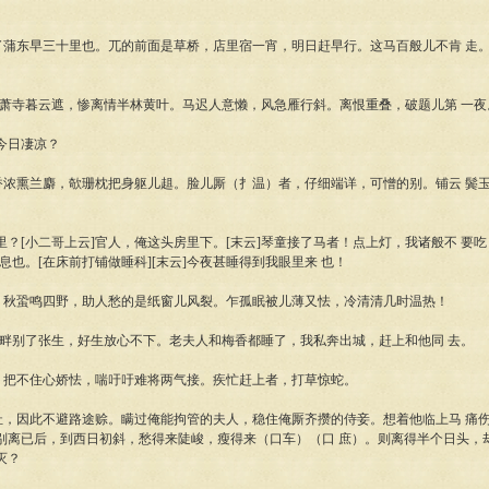
离了蒲东早三十里也。兀的前面是草桥，店里宿一宵，明日赶早行。这马百般儿不肯 走
蒲东萧寺暮云遮，惨离情半林黄叶。马迟人意懒，风急雁行斜。离恨重叠，破题儿第 一夜
今日凄凉？
被香浓熏兰麝，欹珊枕把身躯儿趄。脸儿厮（扌温）者，仔细端详，可憎的别。铺云 鬓
？[小二哥上云]官人，俺这头房里下。[末云]琴童接了马者！点上灯，我诸般不 要吃
息也。[在床前打铺做睡科][末云]今夜甚睡得到我眼里来 也！
枕，秋蛩鸣四野，助人愁的是纸窗儿风裂。乍孤眠被儿薄又怯，冷清清几时温热！
长亭畔别了张生，好生放心不下。老夫人和梅香都睡了，我私奔出城，赶上和他同 去。
野，把不住心娇怯，喘吁吁难将两气接。疾忙赶上者，打草惊蛇。
肠扯，因此不避路途赊。瞒过俺能拘管的夫人，稳住俺厮齐攒的侍妾。想着他临上马 痛
别离已后，到西日初斜，愁得来陡峻，瘦得来（口车）（口 庶）。则离得半个日头，
灭？