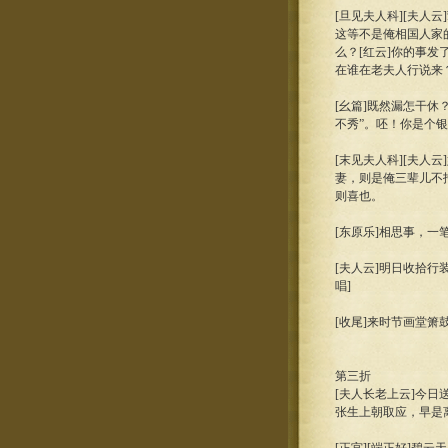
[旦见夫人科][夫人
这等不是俺相国人家的
么？[红云]你的事发
在谁在老夫人行说来？
[幺篇]既然漏怎干
不秀”。呸！你是个
[末见夫人科][夫人
妻，则是俺三辈儿不
则喜也。
[东原乐]相思事，
[夫人云]明日收拾行
唱]
[收尾]来时节画堂箫
第三折
[夫人长老上云]今日
张生上朝取应，早是