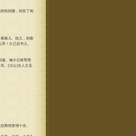
儿快快的随，却告了相
备着被儿、枕儿，则索
么哥！久已后书儿、
要回避。俺今日将莺莺
耳。[洁云]夫人主见
此别离情更增十倍。