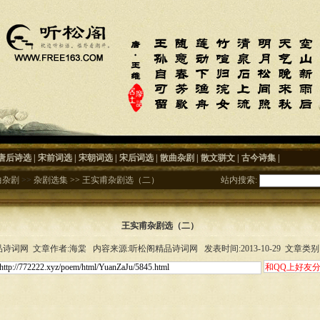
唐后诗选
|
宋前词选
|
宋朝词选
|
宋后词选
|
散曲杂剧
|
散文骈文
|
古今诗集
|
曲杂剧
>>
杂剧选集
>>
王实甫杂剧选（二）
站内搜索:
王实甫杂剧选（二）
诗词网 文章作者:海棠 内容来源:听松阁精品诗词网 发表时间:2013-10-29 文章类别