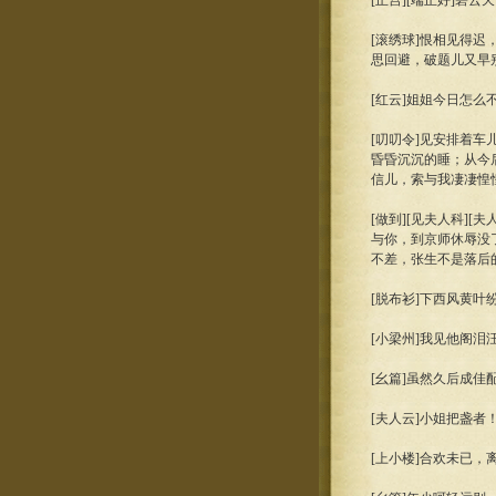
[正宫][端正好]碧
[滚绣球]恨相见得
思回避，破题儿又早
[红云]姐姐今日怎么
[叨叨令]见安排着
昏昏沉沉的睡；从今
信儿，索与我凄凄惶
[做到][见夫人科]
与你，到京师休辱没了
不差，张生不是落后的
[脱布衫]下西风黄
[小梁州]我见他阁泪
[幺篇]虽然久后成
[夫人云]小姐把盏者
[上小楼]合欢未已