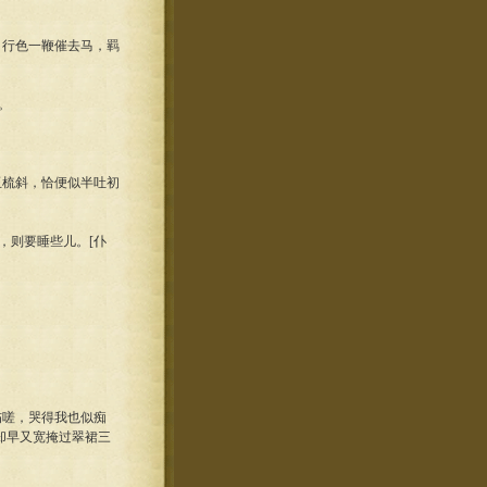
。行色一鞭催去马，羁
。
玉梳斜，恰便似半吐初
，则要睡些儿。[仆
伤嗟，哭得我也似痴
却早又宽掩过翠裙三