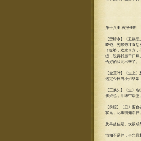
----------------------------
第十八出 再报佳期
【蛮牌令】〔丑媒婆
吃饱。穷酸秀才直恁
了媒婆，欢欢喜喜，
绽，说得我唇干口燥
恰好的状元出来了。
【金蕉叶】〔生上〕
选定今日与小姐毕姻
【三换头】〔生〕名
爹娘也，泪珠空暗堕
【前腔】〔丑〕鸾台
状元，此事明知牵挂
及早赴佳期。欢娱成
情知不是伴，事急且