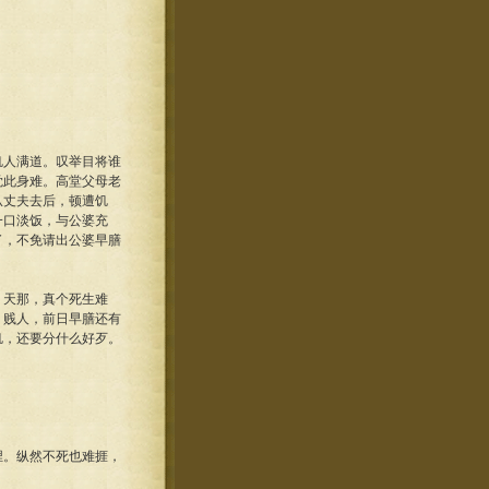
饥人满道。叹举目将谁
觉此身难。高堂父母老
从丈夫去后，顿遭饥
一口淡饭，与公婆充
了，不免请出公婆早膳
〕天那，真个死生难
〕贱人，前日早膳还有
饥，还要分什么好歹。
埋。纵然不死也难捱，