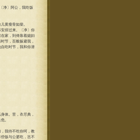
〔净〕阿公，我吃饭
脸儿黄瘦骨如柴。
再安排过来。〔净〕你
留在家，到倚靠着媳妇
饭时节，百般躲避我，
他自吃时节，我和你潜
孤身体。苦，衣尽典，
共危。
糠，我待不吃你呵，教
排些饭与公婆吃，岂不