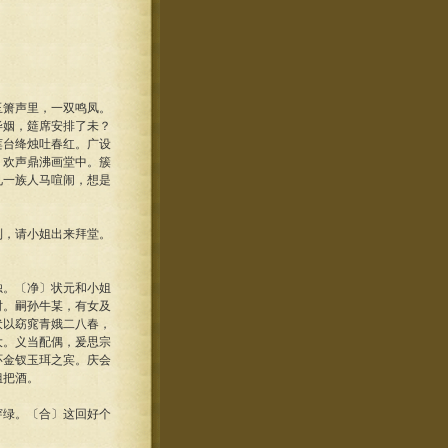
玉箫声里，一双鸣凤。
毕姻，筵席安排了未？
莲台绛烛吐春红。广设
，欢声鼎沸画堂中。簇
见一族人马喧闹，想是
到，请小姐出来拜堂。
烛。〔净〕状元和小姐
时。嗣孙牛某，有女及
伏以窈窕青娥二八春，
大。义当配偶，爰思宗
环金钗玉珥之宾。庆会
姐把酒。
穿绿。〔合〕这回好个