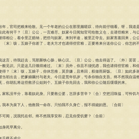
歉年，官司把粮来给散。见一个年老的公公在那里频嗟叹，待向前仔细看。呀，我道
在此有何干？〔旦〕公公，一言难尽。奴家今日闻知官司给散义仓，去请些粮米，与
谢得相公，着令里正赔纳，把些与奴家。来到半途，被里正夺去。奴家害羞回来，公
。〔末〕咳，五娘子你差了，老夫方才也请得些官粮，正要将来分送你公公，你怎的
。
说这言，待我赶去，骂那厮铁心肠，昧心汉。〔旦〕公公，他去得远了。〔外〕罢罢
一般见识。只是这几日饿得难过。〔末〕员外，你且不须忧虑，我也请得些官粮，和
使得？〔末〕咳，五娘子，你休恁推，莫弃嫌，且将回，权做雨厨饭。〔旦〕如此多
喈当初出去，把爹娘嘱付与老夫。今日是荒年饥岁，亏杀你独自支吾。终不然我自温
无，你胡乱将这些救济公姑则个。五娘子你先回去，我和你公公随后缓缓的来。
，家私没半分，靠着奴此身。只要救公婆，岂辞多苦辛？〔合〕空把泪珠揾，可怜饥
，我本为泉下人，他救我一命存。只怕我不久身亡，报不得媳妇恩。〔合前〕
不可闻，况我托在邻。终不然我享安和，忍见你受饥窘？〔合前〕
如身死早离分。
年千载不成尘。