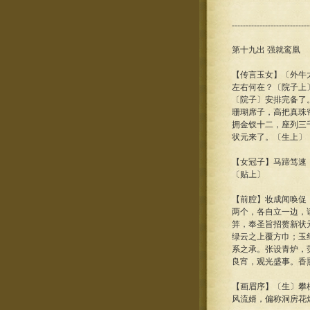
----------------------------
第十九出 强就鸾凰
【传言玉女】〔外牛
左右何在？〔院子上
〔院子〕安排完备了
珊瑚席子，高把真珠
拥金钗十二，座列三
状元来了。〔生上〕
【女冠子】马蹄笃速
〔贴上〕
【前腔】妆成闻唤促
两个，各自立一边，
笄，奉圣旨招赘新状
绿云之上覆方巾；玉
系之承。张设青炉，
良宵，观光盛事。香
【画眉序】〔生〕攀
风流婿，偏称洞房花