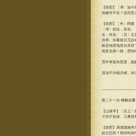
【前腔】〔净〕如今
他缘何不在？这些意
【前腔】〔外〕阿婆
〔净〕抬去，抬去。
去，你去。〔旦〕正
供养。你看前日兀自
敢是他背地里自买些
地里去探一探，便知
荒年有饭休思菜，媳
混浊不分鲢共鲤，水
----------------------------
第二十一出 糟糠自餍
【山坡羊】〔旦上〕
寸丝不挂体。几番拼
【前腔】滴溜溜难穷
奴怎忍饥？我待吃你