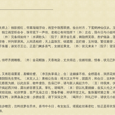
----------------------------------------------------
太师上〕烛影摇红，帘幕瑞烟浮动，画堂中珠围翠拥。妆台对月，下鸾鹤神仙仪从。
〕独立画堂听命令，珠帘底下一声传。老相公有何指挥？〔外〕左右，我今日与小姐
。〔外〕完备得如何？〔水调歌头〕〔院子〕屏开金孔雀，褥隐绣芙蓉。兽炉烟袅，
帘卷，环列翠屏风。人间丞相府，天上蕊珠宫。锦遮围，花烂熳，玉玲珑。繁弦脆管
千珠履，谈笑尽王公。正是门阑多喜气，女婿近乘龙。〔外〕状元来未？〔院子〕望
，传呼齐拥雕毂。〔外〕金花帽族，天香袍染，丈夫得志，佳婿坦腹。惜春，状元已
，又将彩扇重遮，羞蛾轻蹙。〔净丑执掌扇上，合〕这姻缘不俗。金榜题名，洞房花
请阴阳先生赞礼。〔末宾人上〕禀相公告庙：维大汉太平年，团圆月，和合日，吉利
元蔡邕为婿。以此吉辰，敢申虔告。告庙已毕，请与新人揭起方巾。〔丑〕待我来。
纤揭起西川锦，露出娇容赛玉真。掌礼，请喝拜。〔末〕窃以礼重婚姻，兹实人伦之
荧煌花烛。祀供苹藻，首严见庙之仪；贽备枣榛，抑讲拜堂之礼。集珠履玳簪之客，
熏宝鸭，浓腾袅袅之烟；步拥金莲，请下深深之拜。〔喝拜介〕拜礼已毕，请状元小
桂步蟾宫，岂料丝萝在乔木。喜书中今日，有女如玉。堪观处丝幕牵红，恰正是荷衣
烛。