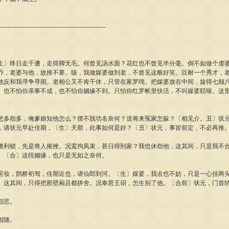
----------------------------------------------------
上〕终日走千遭，走得脚无毛。何曾见汤水面？花红也不曾见半分毫。倒不如做个虔
乔，老婆与他，故推不要。咳，我做媒婆做到老，不曾见这般好笑。叵耐一个秀才，
他反和我寻争寻闹。老相公又不肯干休，只管在家罗唣。把媒婆放在中间，旋得七颠
。也不怕你亲事不成，也不怕你姻缘不到。只怕你红罗帐里快活，不叫媒婆聒噪。这
愁多怨多，俺爹娘知他怎么？摆不脱功名奈何？送将来冤家怎躲？〔相见介。丑〕状
，请状元早赴佳期，〔生〕天那，此事如何是好？〔丑〕状元，事皆前定，不必再推
缰利锁，先是将人摧挫。况鸾拘凤束，甚日得到家？我也休怨他，这其间，只是我不
。〔合〕这段姻缘，也只是无如之奈何。
罢妆，鹊桥初驾，佳期近也，请仙郎到河。〔生〕媒婆，我去也不妨，只是一心挂两
。这其间，只得把那壁厢且都拼舍。况奉君王诏，怎生别了他。〔合前〕状元，门首
怨悲。
相随。