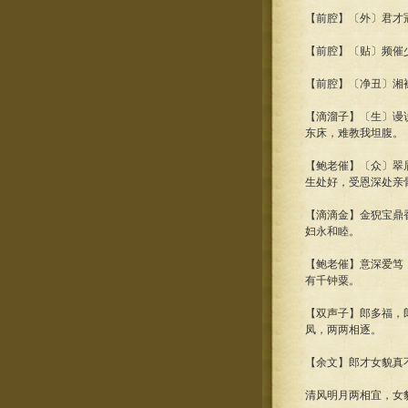
【前腔】〔外〕君才
【前腔】〔贴〕频催
【前腔】〔净丑〕湘
【滴溜子】〔生〕谩
东床，难教我坦腹。
【鲍老催】〔众〕翠
生处好，受恩深处亲
【滴滴金】金猊宝鼎
妇永和睦。
【鲍老催】意深爱笃
有千钟粟。
【双声子】郎多福，
凤，两两相逐。
【余文】郎才女貌真
清风明月两相宜，女