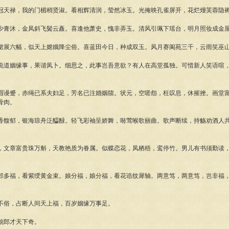
冠天禄，我的门楣稍贤淑。看相辉清润，莹然冰玉。光掩映孔雀屏开，花烂熳芙蓉隐
少膏沐，金凤斜飞鬓云矗。喜逢他萧史，愧非弄玉。清风引珮下瑶台，明月照妆成金
裙展六幅，似天上嫦娥降尘俗。喜蓝田今日，种成双玉。风月赛阆苑三千，云雨笑巫
说道姻缘事，果谐凤卜。细思之，此事岂吾意欲？有人在高堂孤独。可惜新人笑语喧
眉谩蹙，赤绳已系夫妇足，芳名已注婚姻牍。状元，空嗟怨，枉叹息，休摧挫。画堂
骨肉。
香馥郁，银海琼舟泛醽醁。轻飞彩袖呈娇舞，啭莺喉歌丽曲。歌声断续，持觞劝酒人
，文章富贵珠万斛，天教艳质为眷属。似蝶恋花，凤栖梧，鸾停竹。男儿有书须勤读
郎多福，看紫绶黄金束。娘分福，娘分福，看花诰纹犀轴。两意笃，两意笃，岂非福
不俗，占断人间天上福，百岁姻缘万事足。
貌郎才天下奇。