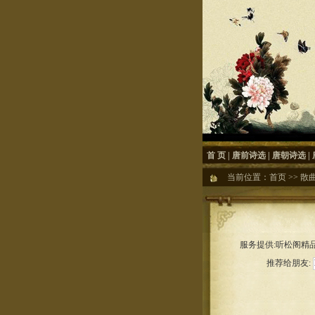
首 页
|
唐前诗选
|
唐朝诗选
|
当前位置：
首页
>>
散
服务提供:听松阁精品
推荐给朋友: