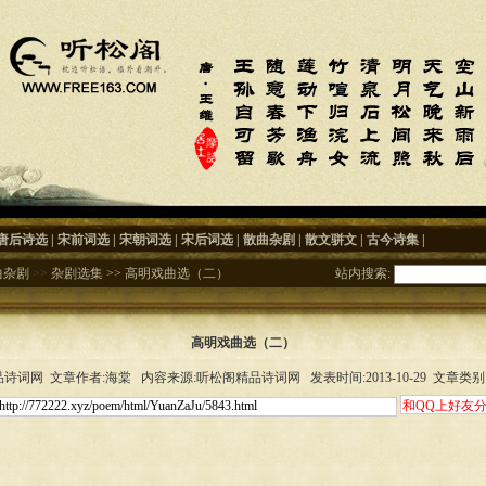
唐后诗选
|
宋前词选
|
宋朝词选
|
宋后词选
|
散曲杂剧
|
散文骈文
|
古今诗集
|
曲杂剧
>>
杂剧选集
>>
高明戏曲选（二）
站内搜索:
高明戏曲选（二）
诗词网 文章作者:海棠 内容来源:听松阁精品诗词网 发表时间:2013-10-29 文章类别