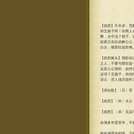
【前腔】不丰岁，荒
和五娘子呵！你两人
弊，仓中没了稻子。
奴家正在此劝解公公
出去，被那狂徒欺侮
【前腔换头】我听你
之人，不要与那狂徒
这是公公请的，如何
这话？五娘子，你伯
语云：济人须济急时
【洞仙歌】〔旦〕苦
【前腔】〔外〕太公
【前腔】〔末〕见说
命薄多年受苦辛，不
惟有感恩并积恨，万