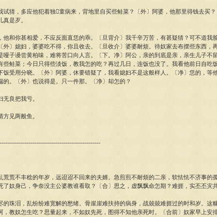
我试猜，多应他犯着独童病来，背地里自买些鲑菜？〔外〕阿婆，他那里得钱去买？
儿真是歹。
，他和你甚相爱，不应反面直恁的乖。〔旦背介〕我千辛万苦，有甚疑猜？可不道我
〔外〕媳妇，婆婆吃不得，你且收去。〔旦收介〕婆婆耐烦。待奴家去布摆些东西，
是哑子谩尝黄柏味，难将苦口向人言。〔下。净〕阿公，亲的到底是亲，亲生儿子不
有些鲑菜；今日只得些淡饭，教我怎的吃？再过几日，连饭也没了。我看他前日自吃
下饭受用分晓。〔外〕阿婆，休要错疑了，我看媳妇不是这般样人。〔净〕恁的，等
端的。〔外〕也说得是。只一件那。〔净〕却怎的？
妇无良把我亏。
清方见两般鱼。
----------------------------------------------------
乱荒荒不丰稔的年岁，远迢迢不回来的夫婿。急煎煎不耐烦的二亲，软怯怯不济事的
死了奴身己，争奈没主公婆教谁看取？〔合〕思之，虚飘飘命怎期？难捱，实丕丕灾
尽的珠泪，乱纷纷难宽解的愁绪。骨崖崖难扶持的病身，战兢兢难捱过的时和岁。这
呵，教奴怎生吃？思量起来，不如奴先死，图得不知他亲死时。〔合前〕奴家早上安