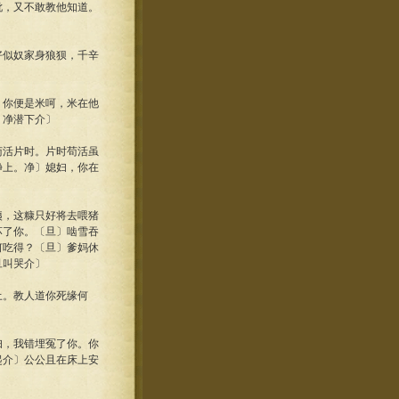
秕，又不敢教他知道。
好似奴家身狼狈，千辛
，你便是米呵，米在他
、净潜下介〕
苟活片时。片时苟活虽
净上。净〕媳妇，你在
咦，这糠只好将去喂猪
坏了你。〔旦〕啮雪吞
何吃得？〔旦〕爹妈休
旦叫哭介〕
土。教人道你死缘何
妇，我错埋冤了你。你
起介〕公公且在床上安