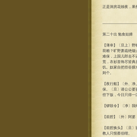
正是洞房花烛夜，果
----------------------------
第二十出 勉食姑嫜
【薄幸】〔旦上〕野
荷赖？旷野萧疏绝烟
难保，上国儿郎去不
荒，衣衫首饰尽皆典
饥。奴家自把些谷膜
则个。
【夜行船】〔外、净
保。〔旦〕请公公婆
些下饭，今日只得一
【锣鼓令】〔净〕我
【前腔】〔外〕阿婆
【前腔换头】〔旦〕
教人只恨蔡伯喈。