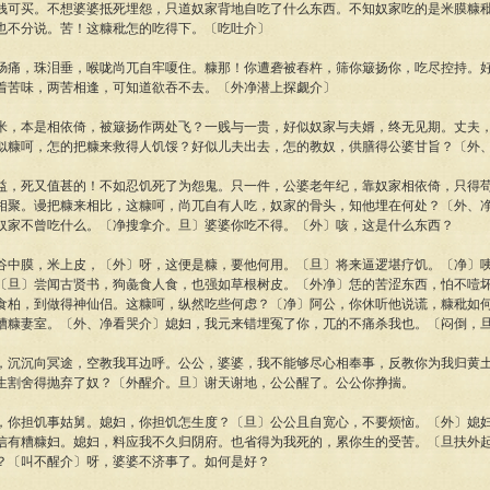
钱可买。不想婆婆抵死埋怨，只道奴家背地自吃了什么东西。不知奴家吃的是米膜糠
也不分说。苦！这糠秕怎的吃得下。〔吃吐介〕
肠痛，珠泪垂，喉咙尚兀自牢嗄住。糠那！你遭砻被舂杵，筛你簸扬你，吃尽控持。
着苦味，两苦相逢，可知道欲吞不去。〔外净潜上探觑介〕
米，本是相依倚，被簸扬作两处飞？一贱与一贵，好似奴家与夫婿，终无见期。丈夫
似糠呵，怎的把糠来救得人饥馁？好似儿夫出去，怎的教奴，供膳得公婆甘旨？〔外
益，死又值甚的！不如忍饥死了为怨鬼。只一件，公婆老年纪，靠奴家相依倚，只得
相聚。谩把糠来相比，这糠呵，尚兀自有人吃，奴家的骨头，知他埋在何处？〔外、
奴家不曾吃什么。〔净搜拿介。旦〕婆婆你吃不得。〔外〕咳，这是什么东西？
谷中膜，米上皮，〔外〕呀，这便是糠，要他何用。〔旦〕将来逼逻堪疗饥。〔净〕
〔旦〕尝闻古贤书，狗彘食人食，也强如草根树皮。〔外净〕恁的苦涩东西，怕不噎
食柏，到做得神仙侣。这糠呵，纵然吃些何虑？〔净〕阿公，你休听他说谎，糠秕如
糟糠妻室。〔外、净看哭介〕媳妇，我元来错埋冤了你，兀的不痛杀我也。〔闷倒，
，沉沉向冥途，空教我耳边呼。公公，婆婆，我不能够尽心相奉事，反教你为我归黄
生割舍得抛弃了奴？〔外醒介。旦〕谢天谢地，公公醒了。公公你挣揣。
，你担饥事姑舅。媳妇，你担饥怎生度？〔旦〕公公且自宽心，不要烦恼。〔外〕媳
信有糟糠妇。媳妇，料应我不久归阴府。也省得为我死的，累你生的受苦。〔旦扶外
？〔叫不醒介〕呀，婆婆不济事了。如何是好？