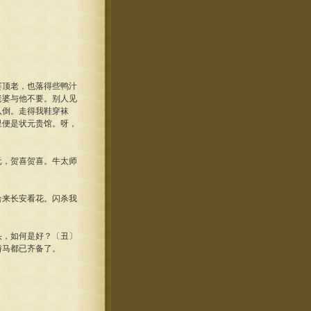
婆顶老，也落得些鸭汁
老婆与他不要。别人见
八倒。走得我鞋穿袜
里便是状元贵馆。呀，
元，贺喜贺喜。牛太师
。
合来长安看花。闪杀我
头，如何是好？〔丑〕
轿马都已齐备了。