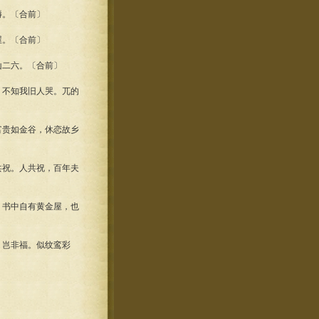
褥。〔合前〕
屋。〔合前〕
山二六。〔合前〕
，不知我旧人哭。兀的
富贵如金谷，休恋故乡
共祝。人共祝，百年夫
，书中自有黄金屋，也
，岂非福。似纹鸾彩