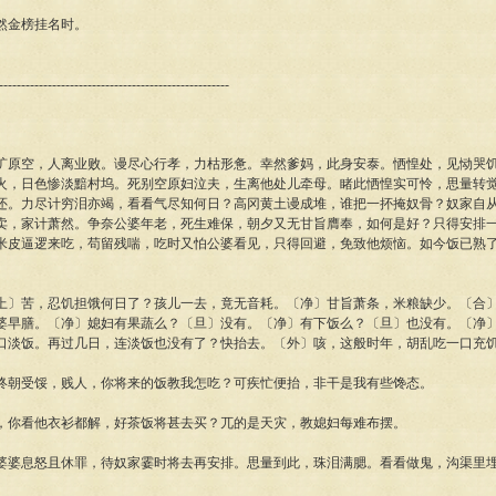
然金榜挂名时。
----------------------------------------------------
旷原空，人离业败。谩尽心行孝，力枯形惫。幸然爹妈，此身安泰。恓惶处，见恸哭
火，日色惨淡黯村坞。死别空原妇泣夫，生离他处儿牵母。睹此恓惶实可怜，思量转
还。力尽计穷泪亦竭，看看气尽知何日？高冈黄土谩成堆，谁把一抔掩奴骨？奴家自
卖，家计萧然。争奈公婆年老，死生难保，朝夕又无甘旨膺奉，如何是好？只得安排
米皮逼逻来吃，苟留残喘，吃时又怕公婆看见，只得回避，免致他烦恼。如今饭已熟
上〕苦，忍饥担饿何日了？孩儿一去，竟无音耗。〔净〕甘旨萧条，米粮缺少。〔合
婆早膳。〔净〕媳妇有果蔬么？〔旦〕没有。〔净〕有下饭么？〔旦〕也没有。〔净
口淡饭。再过几日，连淡饭也没有了？快抬去。〔外〕咳，这般时年，胡乱吃一口充
终朝受馁，贱人，你将来的饭教我怎吃？可疾忙便抬，非干是我有些馋态。
，你看他衣衫都解，好茶饭将甚去买？兀的是天灾，教媳妇每难布摆。
婆婆息怒且休罪，待奴家霎时将去再安排。思量到此，珠泪满腮。看看做鬼，沟渠里