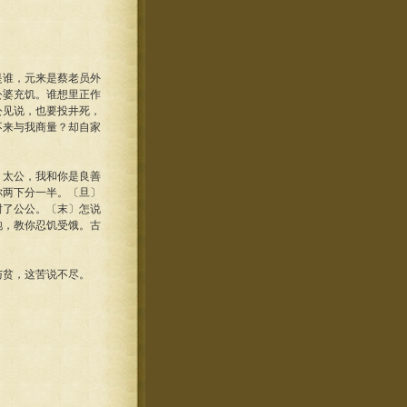
是谁，元来是蔡老员外
公婆充饥。谁想里正作
公见说，也要投井死，
不来与我商量？却自家
，太公，我和你是良善
你两下分一半。〔旦〕
谢了公公。〔末〕怎说
饱，教你忍饥受饿。古
与贫，这苦说不尽。