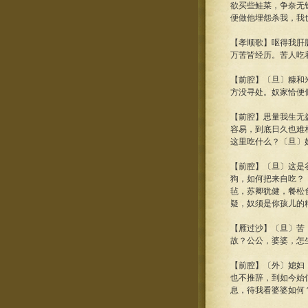
欲买些鲑菜，争奈无
便做他埋怨杀我，我
【孝顺歌】呕得我肝
万苦皆经历。苦人吃
【前腔】〔旦〕糠和
方没寻处。奴家恰便
【前腔】思量我生无
容易，到底日久也难
这里吃什么？〔旦〕
【前腔】〔旦〕这是
狗，如何把来自吃？
毡，苏卿犹健，餐松
疑，奴须是你孩儿的
【雁过沙】〔旦〕苦
故？公公，婆婆，怎
【前腔】〔外〕媳妇
也不推辞，到如今始
息，待我看婆婆如何