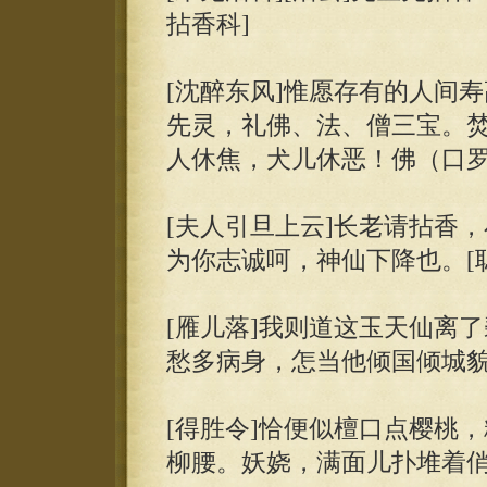
拈香科]
[沈醉东风]惟愿存有的人间
先灵，礼佛、法、僧三宝。焚
人休焦，犬儿休恶！佛（口
[夫人引旦上云]长老请拈香，
为你志诚呵，神仙下降也。[聪
[雁儿落]我则道这玉天仙离
愁多病身，怎当他倾国倾城
[得胜令]恰便似檀口点樱桃
柳腰。妖娆，满面儿扑堆着俏