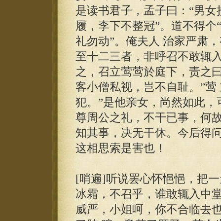
是读书君子，孟子曰：“男女
履，李下不整冠”。道不得个
礼勿动”。俺夫人 治家严肃
至十二三者，非呼召不敢辄入
之，召立莺莺於庭下，责之曰
客小僧私视，岂不自耻。”莺
犯。”是他亲女，尚然如此，
尊周公之礼，不干已事，何
知其事，决无干休。今后得问的
这相思索是害也！
[哨遍]听说罢心怀悒悒，把
冰霜，不召乎，谁敢辄入中堂
威严，小姐呵，你不合临去