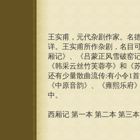
王实甫，元代杂剧作家。名
详。王实甫所作杂剧，名目可
厢记》、《吕蒙正风雪破窑记
《韩采云丝竹芙蓉亭》和《
还有少量散曲流传:有小令1
《中原音韵》、《雍熙乐府
中。
西厢记 第一本 第二本 第三本