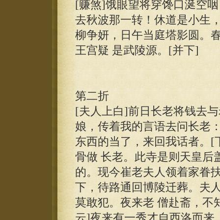
[赚煞]饿眼望将穿馋口涎空
去秋波那一转！休道是小生，
柳争妍，日午当庭塔影圆。
王宫疑 是武陵源。[并下]
第二折
[夫人上白]前日长老将钱去
娘，传着我的言语去问长老：
东西的当了，来回我话者。[下
骨做 长老。此寺是则天皇后
的。现今崔老夫人领着家眷扶
下，待路通回博陵迁葬。夫
莫敢犯。夜来老 僧赴斋，不知
云]夜来有一秀才自西洛而来，