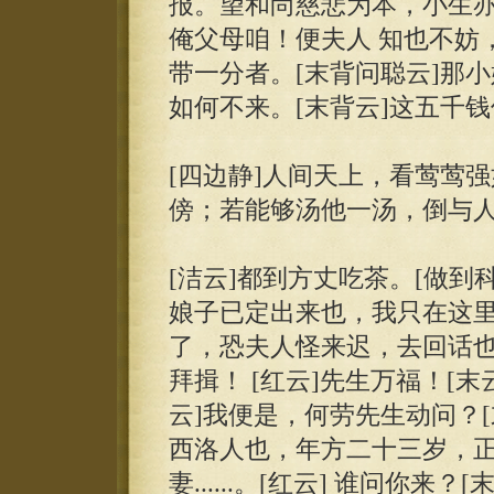
报。望和尚慈悲为本，小生
俺父母咱！便夫人 知也不妨
带一分者。[末背问聪云]那小
如何不来。[末背云]这五千
[四边静]人间天上，看莺莺
傍；若能够汤他一汤，倒与
[洁云]都到方丈吃茶。[做到科
娘子已定出来也，我只在这里
了，恐夫人怪来迟，去回话也。
拜揖！ [红云]先生万福！[
云]我便是，何劳先生动问？[
西洛人也，年方二十三岁，
妻......。[红云] 谁问你