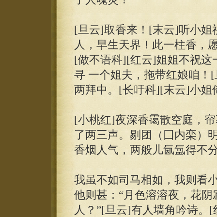
[旦云]取香来！[末云]听小
人，早生天界！此一柱香，愿中堂
[做不语科][红云]姐姐不祝
寻 一个姐夫，拖带红娘咱！
两拜中。[长吁科][末云]小
[小桃红]夜深香霭散空庭，
了两三声。剔团（囗内栾）明
香烟人气，两般儿氤氲得不
我虽不如司马相如，我则看
他则甚：“月色溶溶夜，花阴
人？”[旦云]有人墙角吟诗。