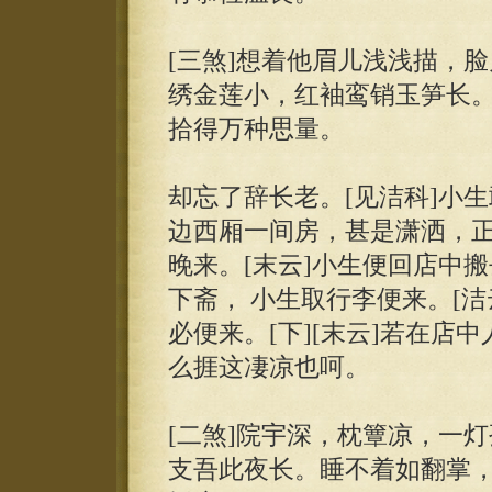
[三煞]想着他眉儿浅浅描，
绣金莲小，红袖鸾销玉笋长。
拾得万种思量。
却忘了辞长老。[见洁科]小生
边西厢一间房，甚是潇洒，正
晚来。[末云]小生便回店中搬
下斋， 小生取行李便来。[
必便来。[下][末云]若在店
么捱这凄凉也呵。
[二煞]院宇深，枕簟凉，一
支吾此夜长。睡不着如翻掌，