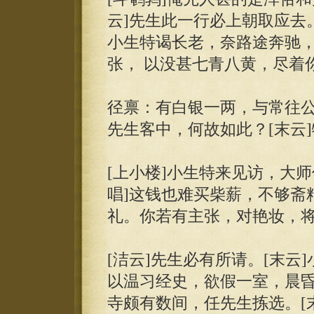
云]先生此一行必上朝取应去。
小生特谒长老，奈路途奔驰，
张， 以没甚七青八黄，尽着
径禀：有白银一两，与常往公
先生客中，何故如此？[末云
[上小楼]小生特来见访，大师
唱]这钱也难买柴薪，不够斋粮
礼。你若有主张，对艳妆，
[洁云]先生必有所请。[末云
以温习经史，欲假一室，晨昏
寺颇有数间，任先生拣选。[