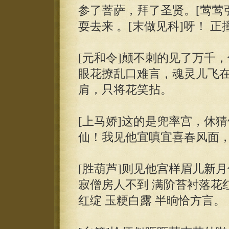
参了菩萨，拜了圣贤。[莺莺
耍去来 。[末做见科]呀！ 
[元和令]颠不刺的见了万千
眼花撩乱口难言，魂灵儿飞在
肩，只将花笑拈。
[上马娇]这的是兜率宫，休
仙！我见他宜嗔宜喜春风面，
[胜葫芦]则见他宫样眉儿新月
寂僧房人不到 满阶苔衬落花红.
红绽 玉粳白露 半晌恰方言。