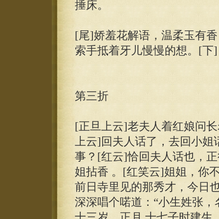
捶床。
[尾]娇羞花解语，温柔玉有
索手抵着牙儿慢慢的想。[下]
第三折
[正旦上云]老夫人着红娘问
上云]回夫人话了，去回小姐话
事？[红云]恰回夫人话也，
姐拈香 。[红笑云]姐姐，
前日寺里见的那秀才，今日也
深深唱个喏道：“小生姓张，
十三岁，正月 十七子时建生