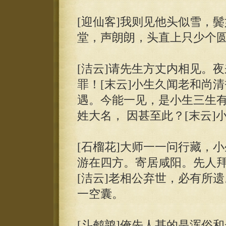
[迎仙客]我则见他头似雪，
堂，声朗朗，头直上只少个圆
[洁云]请先生方丈内相见。
罪！[末云]小生久闻老和尚
遇。今能一见，是小生三生有
姓大名， 因甚至此？[末云
[石榴花]大师一一问行藏，
游在四方。寄居咸阳。先人拜
[洁云]老相公弃世，必有所遗
一空囊。
[斗鹌鹑]俺先人甚的是浑俗