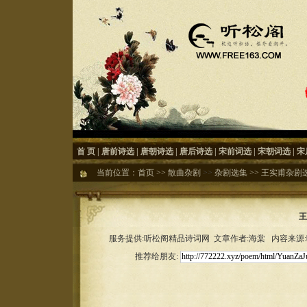
首 页
|
唐前诗选
|
唐朝诗选
|
唐后诗选
|
宋前词选
|
宋朝词选
|
宋
当前位置：
首页
>>
散曲杂剧
>>
杂剧选集
>>
王实甫杂剧
王
服务提供:听松阁精品诗词网 文章作者:海棠 内容来源:听松
推荐给朋友: