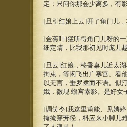
定；只问你那会少离多，有
[旦引红娘上云]开了角门儿，
[金蕉叶]猛听得角门儿呀的
细定睛，比我那初见时庞儿
[旦云]红娘，移香桌儿近太湖
拘束，等闲飞出广寒宫。看他
以无言，垂罗裙而不语。似
娥，微现 蟾宫素影。是好女
[调笑令]我这里甫能、见娉
掩掩穿芳径，料应来小脚儿难
了人魂灵！