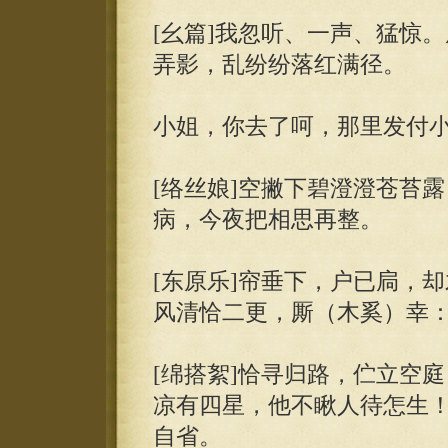
[幺篇]我忽听、一声、猛惊
弄影，乱纷纷落红满径。
小姐，你去了呵，那里发付
[络丝娘]空撇下碧澄澄苍苔
病，今夜把相思再整。
[东原乐]帘垂下，户已扃，
风清恰二更，厮（木奚）幸：
[绵搭絮]恰寻归路，伫立空
凉有四星，他不瞅人待怎生！
自省。