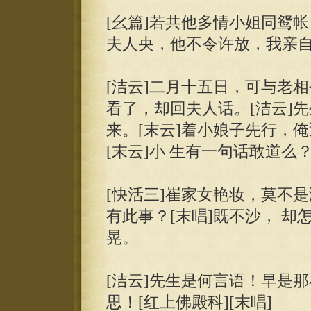
[幺篇]若共他多情小姐同鸳
夫人央，他不令许放，我亲自
[洁云]二月十五日，可与老相
看了，却回夫人话。[洁云]
来。[末云]着小娘子先行，俺
[末云]小 生有一句话敢道么？
[快活三]崔家女艳妆，莫不是
有此事？[末唱]既不沙， 却
晃。
[洁云]先生是何言语！早是
思！[红上佛殿科][末唱]