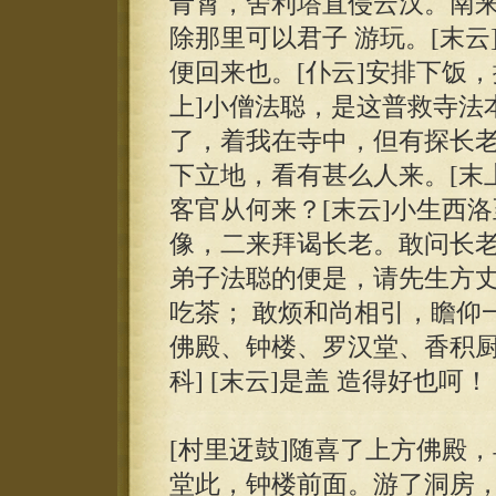
青霄，舍利塔直侵云汉。南
除那里可以君子 游玩。[末
便回来也。[仆云]安排下饭，
上]小僧法聪，是这普救寺法
了，着我在寺中，但有探长老
下立地，看有甚么人来。[末上
客官从何来？[末云]小生西
像，二来拜谒长老。敢问长老
弟子法聪的便是，请先生方丈
吃茶； 敢烦和尚相引，瞻仰
佛殿、钟楼、罗汉堂、香积厨
科] [末云]是盖 造得好也呵！
[村里迓鼓]随喜了上方佛殿
堂此，钟楼前面。游了洞房，