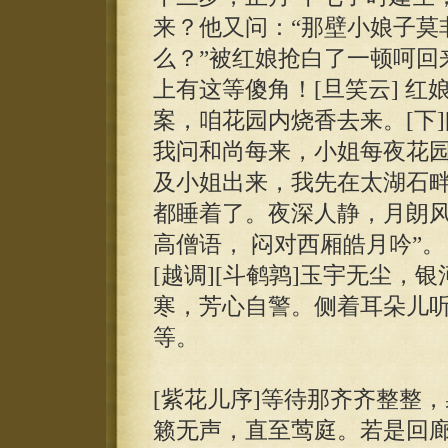
来？他又问：“那壁小娘子莫
么？”被红娘抢白了一顿呵回
上有这等傻角！[旦笑云] 
案，咱花园内烧香去来。[下]
我问和尚每来，小姐每夜花
及小姐出来，我先在太湖石畔
都睡着了。夜深人静，月朗风
高僧语， 闷对西厢皓月吟”。
[越调][斗鹌鹑]玉宇无尘，
寒，芳心自警。侧着耳朵儿听
等。
[紫花儿序]等待那齐齐整整
籁无声，直至莺庭。若是回廊