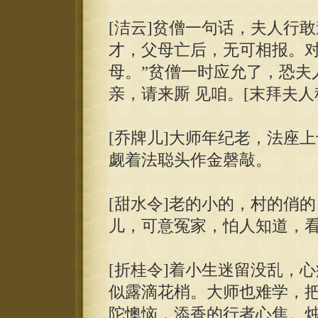
[洁云]贫僧一句话，夫人行
才，父母亡后，无可相报。对
母。”贫僧一时应允了，恐夫
亲，请来厮 见咱。[末拜夫人科
[乔牌儿]大师年纪老，法座
觑着法聪头作金磬敲。
[甜水令]老的小的，村的俏
儿，可意冤家，怕人知道，看
[折桂令]着小生迷留没乱，
似露滴花梢。大师也难学，把
陀懊恼，添香的行者心焦。