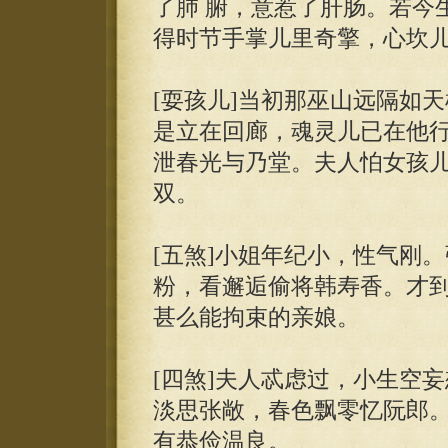
了肺 腑，意惹了肝肠。若今
得时节手掌儿里奇擎，心坎儿
[耍孩儿]当初那巫山远隔如
是立在回廊，魂灵儿已在他行
泄春光与乃堂。夫人怕女孩
双。
[五煞]小姐年纪小，性气刚
粉，看邂逅偷将韩寿香。才到
甚么能拘束的亲娘。
[四煞]夫人忒虑过，小生空
淡思张敞，春色飘零忆阮郎。
有恭俭温良。