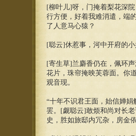
[柳叶儿]呀，门掩着梨花深
行方便，好着我难消遣，端的
了人意马心猿？
[聪云]休惹事，河中开府的小
[寄生草]兰麝香仍在，佩环
花片，珠帘掩映芙蓉面。你道
观音现。
“十年不识君王面，始信婵娟
罢。[觑聪云]敢烦和尚对长
史，胜如旅邸内冗杂，房金