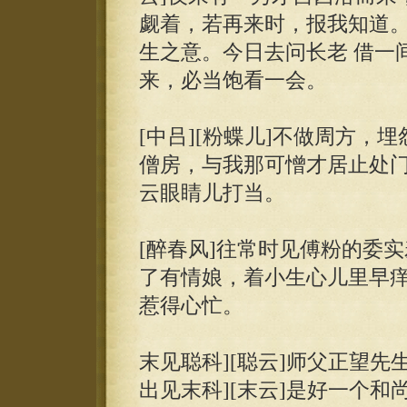
觑着，若再来时，报我知道。
生之意。今日去问长老 借一
来，必当饱看一会。
[中吕][粉蝶儿]不做周方，
僧房，与我那可憎才居止处门
云眼睛儿打当。
[醉春风]往常时见傅粉的委
了有情娘，着小生心儿里早痒
惹得心忙。
末见聪科][聪云]师父正望先
出见末科][末云]是好一个和