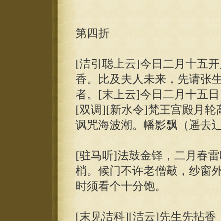
第四折
[洁引聪上云]今日二月十五
香。比及夫人未来，先请张生
者。[末上云]今日二月十五
[双调][新水令]梵王宫殿月
讽咒海波潮。幡影飘（遥去辶
[驻马听]法鼓金铎，二月春
梢。候门不许老僧敲，纱窗外
时须看个十分饱。
[末见洁科][洁云]先生先拈