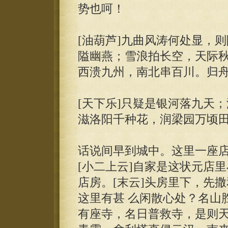
势也呵！
[油葫芦]九曲风涛何处显，
隘幽燕；雪浪拍长空，天际秋
西溃九州，南北串百川。归
[天下乐]只疑是银河落九天
滋洛阳千种花，润梁园万顷田
话说间早到城中。这里一座
[小二上云]自家是这状元店
店房。[末云]头房里下，先
这里有甚 么闲散心处？名山
有座寺，名日普救寺，是则天