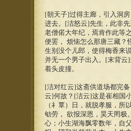
[朝天子]过得主廊，引入洞
进去。[洁怒云]先生，此非
老僧偌大年纪，焉肯作此等之
便罢， 烦恼怎么那唐三藏？
生别没个儿郎，使得梅香来说
并无一个男子出入。[末背云
着头皮撞。
[洁对红云]这斋供道场都完
云]何故？[洁云]这是崔相国
（礻覃）日，就脱孝服，所以
劬劳， 欲报深恩，昊天罔极
心；小生湖海飘零数年，自父