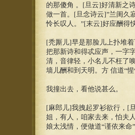
的那傻角 。[旦云]好清新之
做一首。[旦念诗云]”兰闺久
怜长叹人。”[末云]好应酬得
[秃厮儿]早是那脸儿上扑堆
把那新诗和得忒应声，一字字，
清，音律轻，小名儿不枉了
墙儿酬和到天明。方 信道“
我撞出去，看他说甚么。
[麻郎儿]我拽起罗衫欲行，[
姐，有人，咱家去来，怕夫人 
娘太浅情，便做道“谨依来命