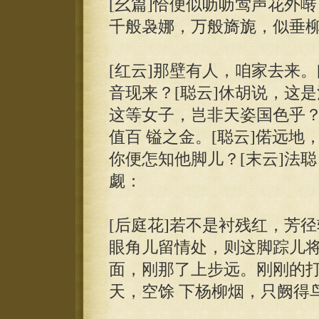
[幺篇]恰便似呖呖莺声花外
千般袅娜，万般旖旎，似垂
[红云]那壁有人，咱家去来。
音现来？[聪云]休胡说，这是
这等女子，岂非天姿国色乎
值百 镒之金。[聪云]偌远
你便怎知他脚儿？[末云]法
觑：
[后庭花]若不是衬残红，芳
眼角儿留情处，则这脚踪儿将
面，刚那了上步远。刚刚的
天，空馀 下杨柳烟，只阙得