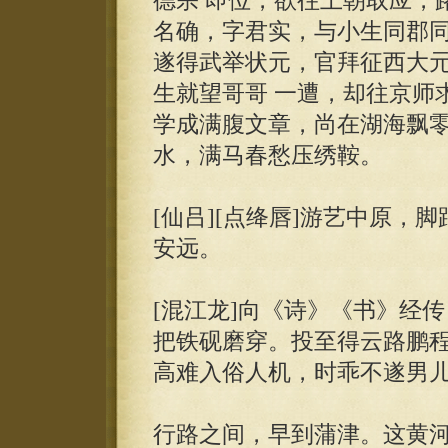
德宗 即位，欲往上朝取应，
名确，字君实，与小生同郡同
遂得武举状元，官拜征西大
生就望哥哥 一遭，却往京师
学成满腹文章，尚在湖海飘零
水，满马春愁压绣鞍。
[仙吕][点绛唇]游艺中原，
安远。
[混江龙]向《诗》《书》经
把铁砚磨穿。投至得云路鹏程
高难入俗人机，时乖不遂男
行路之间，早到蒲津。这黄