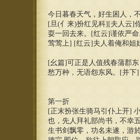
今日暮春天气，好生困人，
[旦(亻来)扮红见科][夫人
耍一回去来。[红云]谨依严命
莺莺上] [红云]夫人着俺和
[幺篇]可正是人值残春蒲郡
愁万种，无语怨东风。[并下]
第一折
[正末扮张生骑马引仆上开]
也，先人拜礼部尚书，不幸五
生书剑飘零，功名未遂，游