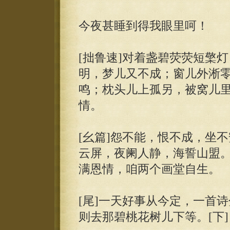
今夜甚睡到得我眼里呵！
[拙鲁速]对着盏碧荧荧短檠
明，梦儿又不成；窗儿外淅零
鸣；枕头儿上孤另，被窝儿
情。
[幺篇]怨不能，恨不成，坐
云屏，夜阑人静，海誓山盟。
满恩情，咱两个画堂自生。
[尾]一天好事从今定，一首
则去那碧桃花树儿下等。[下]