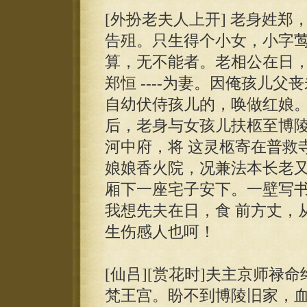
[外扮老夫人上开] 老身姓
告殂。只生得个小女，小字莺
算，无不能者。老相公在日，曾
郑恒 ----为妻。因俺孩儿
自幼伏侍孩儿的，唤做红娘。
后，老身与女孩儿扶柩至博
河中府，将 这灵柩寄在普救
娘娘香火院，况兼法本长老又
厢下一座宅子安下。一壁写
我想先夫在日，食 前方丈，
生伤感人也呵！
[仙吕][赏花时]夫主京师禄
梵王宫。盼不到博陵旧家，血