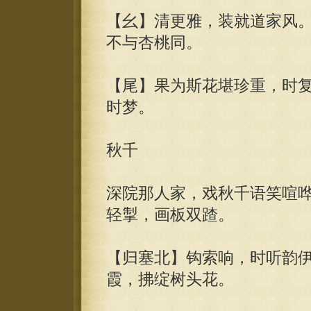
【幺】清更雅，装就道家风
不与杏桃同。
【尾】果为斯花堪珍重，时
时梦。
秋千
深院那人家，戏秋千语笑喧
轻掣，画板双蹅。
【归塞北】钩索响，时听韵
霞，拂绽树头花。