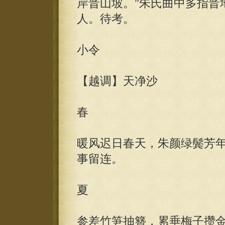
岸晋山坡。"朱氏曲中多指晋
人。待考。
小令
【越调】天净沙
春
暖风迟日春天，朱颜绿鬓芳
事留连。
夏
参差竹笋抽簪，累垂梅子攒