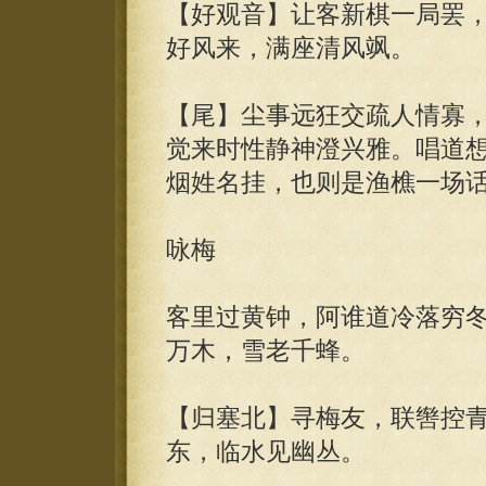
【好观音】让客新棋一局罢
好风来，满座清风飒。
【尾】尘事远狂交疏人情寡
觉来时性静神澄兴雅。唱道
烟姓名挂，也则是渔樵一场
咏梅
客里过黄钟，阿谁道冷落穷
万木，雪老千蜂。
【归塞北】寻梅友，联辔控
东，临水见幽丛。