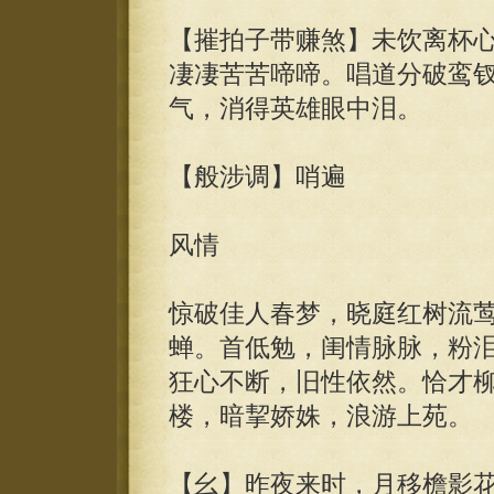
【摧拍子带赚煞】未饮离杯
凄凄苦苦啼啼。唱道分破鸾
气，消得英雄眼中泪。
【般涉调】哨遍
风情
惊破佳人春梦，晓庭红树流
蝉。首低勉，闺情脉脉，粉
狂心不断，旧性依然。恰才
楼，暗挈娇姝，浪游上苑。
【幺】昨夜来时，月移檐影