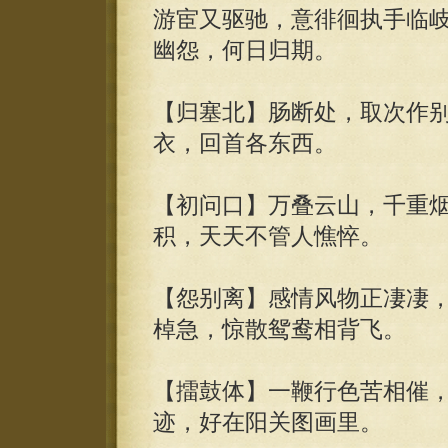
游宦又驱驰，意徘徊执手临
幽怨，何日归期。
【归塞北】肠断处，取次作
衣，回首各东西。
【初问口】万叠云山，千重
积，天天不管人憔悴。
【怨别离】感情风物正凄凄
棹急，惊散鸳鸯相背飞。
【擂鼓体】一鞭行色苦相催
迹，好在阳关图画里。