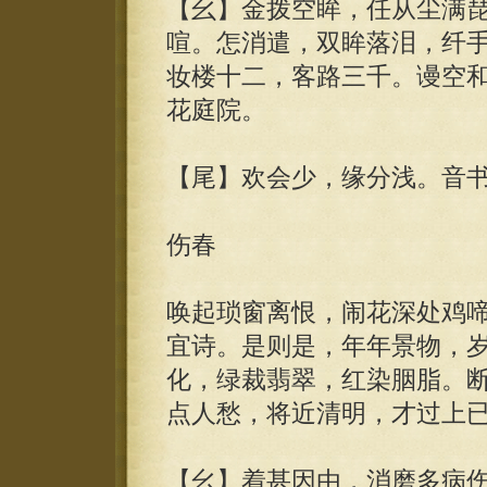
【幺】金拨空眸，任从尘满
喧。怎消遣，双眸落泪，纤
妆楼十二，客路三千。谩空
花庭院。
【尾】欢会少，缘分浅。音
伤春
唤起琐窗离恨，闹花深处鸡
宜诗。是则是，年年景物，
化，绿裁翡翠，红染胭脂。
点人愁，将近清明，才过上
【幺】着甚因由，消磨多病