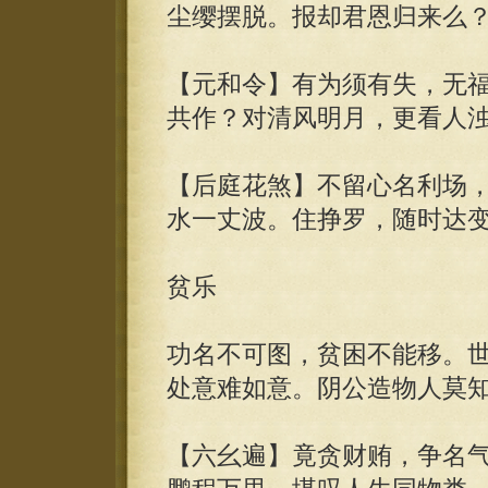
尘缨摆脱。报却君恩归来么
【元和令】有为须有失，无
共作？对清风明月，更看人
【后庭花煞】不留心名利场
水一丈波。住挣罗，随时达
贫乐
功名不可图，贫困不能移。
处意难如意。阴公造物人莫
【六幺遍】竟贪财贿，争名