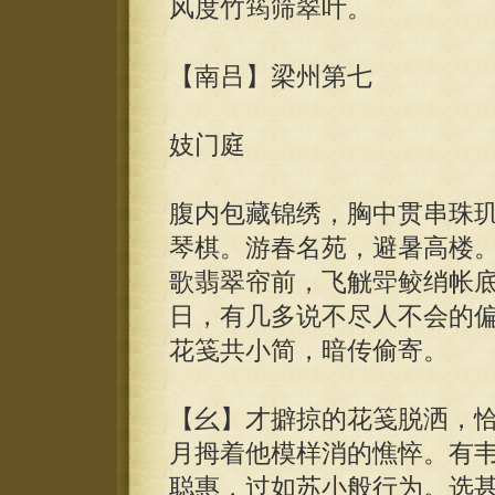
风度竹筠筛翠叶。
【南吕】梁州第七
妓门庭
腹内包藏锦绣，胸中贯串珠
琴棋。游春名苑，避暑高楼
歌翡翠帘前，飞觥斝鲛绡帐
日，有几多说不尽人不会的
花笺共小简，暗传偷寄。
【幺】才擗掠的花笺脱洒，
月拇着他模样消的憔悴。有
聪惠，过如苏小般行为。选