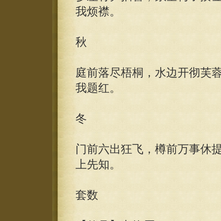
我烦襟。
秋
庭前落尽梧桐，水边开彻芙
我题红。
冬
门前六出狂飞，樽前万事休
上先知。
套数