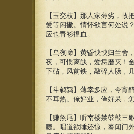
【玉交枝】那人家薄劣，故
爱等闲撇。情怀欲言何处说
应也青衫揾血。
【乌夜啼】黄昏怏怏归兰舍
夜，可惯离缺，爱恁磨灭！
下砧，风前铁，敲碎人肠，
【斗鹌鹑】薄幸多应，今宵
不耳热。俺好业，俺好呆，
【赚煞尾】听南楼禁鼓敲三
睫。唱道欲睡还惊，蓦闻门