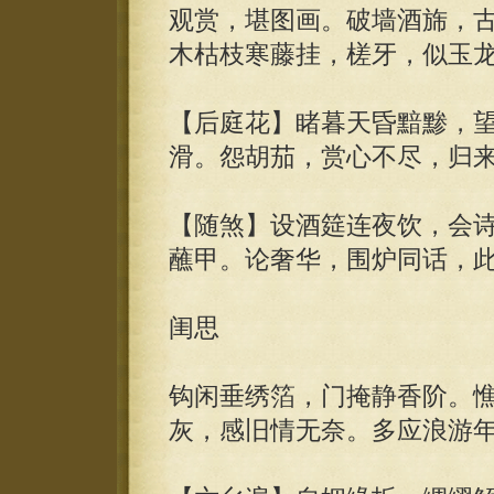
观赏，堪图画。破墙酒旆，
木枯枝寒藤挂，槎牙，似玉
【后庭花】睹暮天昏黯黪，
滑。怨胡茄，赏心不尽，归
【随煞】设酒筵连夜饮，会
蘸甲。论奢华，围炉同话，
闺思
钩闲垂绣箔，门掩静香阶。
灰，感旧情无奈。多应浪游