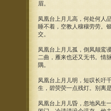
眉。
凤凰台上月儿高，何处何人
睡不着，空教人穰穰劳劳。
交。
凤凰台上月儿孤，倒凤颠鸾
二曲，雁来也还又无书。情
隅。
凤凰台上月儿明，短叹长吁
生，碧荧荧一点残灯。别离
凤凰台上月儿昏，忽地风生