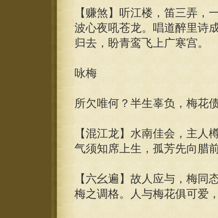
【赚煞】听江楼，笛三弄，
波心夜吼苍龙。唱道醉里诗
归去，盼青鸾飞上广寒宫。
咏梅
所欠唯何？半生辜负，梅花
【混江龙】水南佳会，主人
气须知席上生，孤芳先向腊
【六幺遍】故人应与，梅同
梅之调格。人与梅花俱可爱