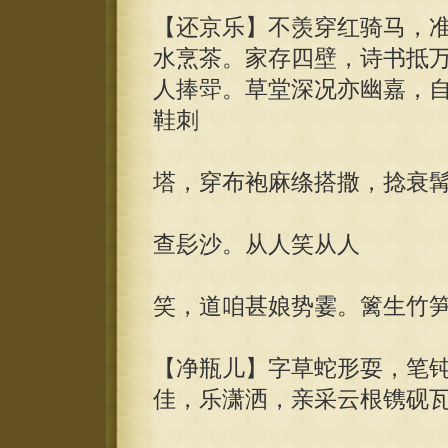
【还京乐】不羡穿红骑马，
水烹茶。家存四壁，诗书抵
人捧斝。草堂深况亦幽嘉，
鞋刺
塔，穿布袍麻绦搭撒，捻衰
查髟沙。从人笑从人
笑，道咱甚娘势霎。篱生竹
【净瓶儿】字草蛇形耍，笔
佳，乐潇洒，亲采云根镌砚