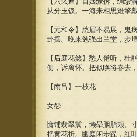
【六幺遍】自姻缘拆，绸缪
从分玉钗。一海来相思难擎
【元和令】愁眉不易展，鬼
卦摆。晚来勉强出兰堂，步
【后庭花煞】愁人倦听，杜
侧，诉离怀。把似唤将春去
【南吕】一枝花
女怨
慵铺翡翠鬟，懒晕胭脂颊。
把黄花折。幽庭闲步蹀，红