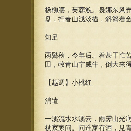
杨柳腰，芙蓉貌。袅娜东风
盘，扫春山浅淡描，斜簪着
知足
两鬓秋，今年后。着甚干忙
田，牧青山宁戚牛，倒大来
【越调】小桃红
消遣
一溪流水水溪云，雨霁山光
杖家家问。问谁家有酒，见