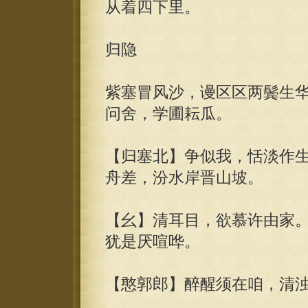
从着四下里。
归隐
紫塞冒风沙，谩区区两鬓生
问舍，学圃耘瓜。
【归塞北】争似我，恬淡作
舟差，汾水岸晋山坡。
【幺】清耳目，欲慕许由家
犹是厌喧哗。
【憨郭郎】醉醒须在咱，清