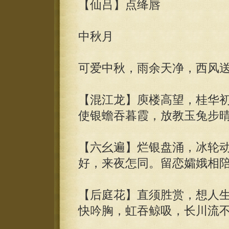
【仙吕】点绛唇
中秋月
可爱中秋，雨余天净，西风
【混江龙】庾楼高望，桂华
使银蟾吞暮霞，放教玉兔步
【六幺遍】烂银盘涌，冰轮
好，来夜怎同。留恋孀娥相
【后庭花】直须胜赏，想人
快吟胸，虹吞鲸吸，长川流