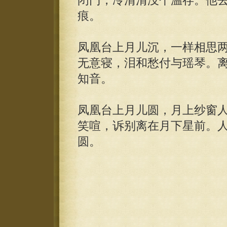
闭门，冷清清没个温存。他
痕。
凤凰台上月儿沉，一样相思
无意寝，泪和愁付与瑶琴。
知音。
凤凰台上月儿圆，月上纱窗
笑喧，诉别离在月下星前。
圆。