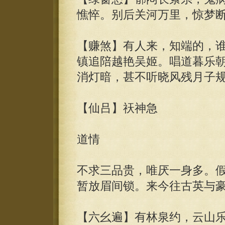
憔悴。别后关河万里，惊梦
【赚煞】有人来，知端的，
镇追陪越艳吴姬。唱道暮乐
消灯暗，甚不听晓风残月子
【仙吕】祆神急
道情
不求三品贵，唯厌一身多。
暂放眉间锁。来今往古英与
【六幺遍】有林泉约，云山