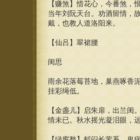
【赚煞】惜花心，今番煞，
当年刘阮天台。劝酒留情，
戴，也教人道洛阳来。
【仙吕】翠裙腰
闺思
雨余花落莓苔地，巢燕啄香
挂彩绳低。
【金盏儿】启朱扉，出兰闺
情未已。秋水摇光凝泪眼，
【绿窗愁】郁闷长萦系，鬼