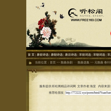
首 页
|
唐前诗选
|
唐朝诗选
|
唐后诗选
|
宋前词选
|
宋朝词选
|
宋
当前位置：
首页
>>
散曲杂剧
>>
散曲选集
>>
元散曲 卷01
服务提供:听松阁精品诗词网 文章作者:海棠 内容来源:听松
推荐给朋友: