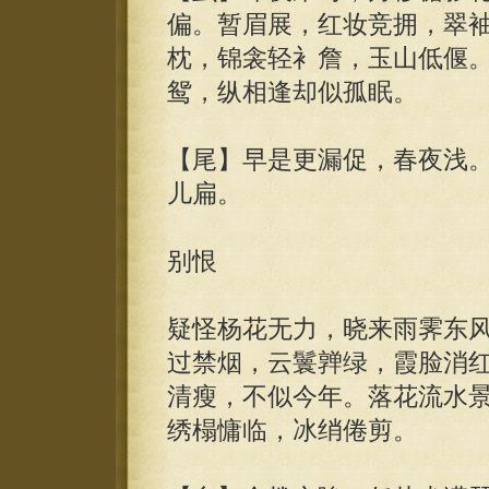
偏。暂眉展，红妆竞拥，翠
枕，锦衾轻衤詹，玉山低偃
鸳，纵相逢却似孤眠。
【尾】早是更漏促，春夜浅
儿扁。
别恨
疑怪杨花无力，晓来雨霁东
过禁烟，云鬟亸绿，霞脸消
清瘦，不似今年。落花流水
绣榻慵临，冰绡倦剪。