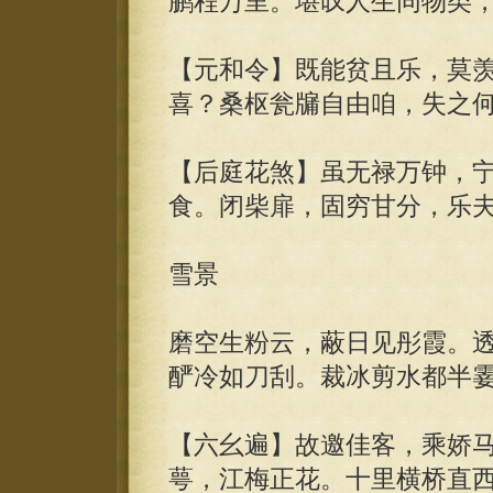
鹏程万里。堪叹人生同物类
【元和令】既能贫且乐，莫
喜？桑枢瓮牖自由咱，失之
【后庭花煞】虽无禄万钟，
食。闭柴扉，固穷甘分，乐
雪景
磨空生粉云，蔽日见彤霞。
酽冷如刀刮。裁冰剪水都半
【六幺遍】故邀佳客，乘娇
萼，江梅正花。十里横桥直