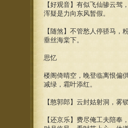
【好观音】有似飞仙骖云驾
浑疑是力向东风暂假。
【随煞】不管愁人停骄马，
垂丝海棠下。
思忆
楼阁倚晴空，晚登临离恨偏
减绿，霜叶添红。
【憨郭郎】云封姑射洞，雾
【还京乐】费尽俺工夫陪奉