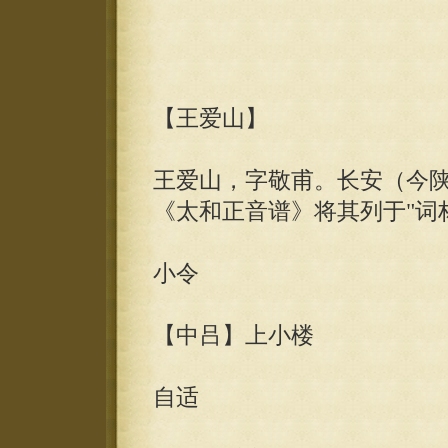
【王爱山】
王爱山，字敬甫。长安（今陕
《太和正音谱》将其列于"词
小令
【中吕】上小楼
自适