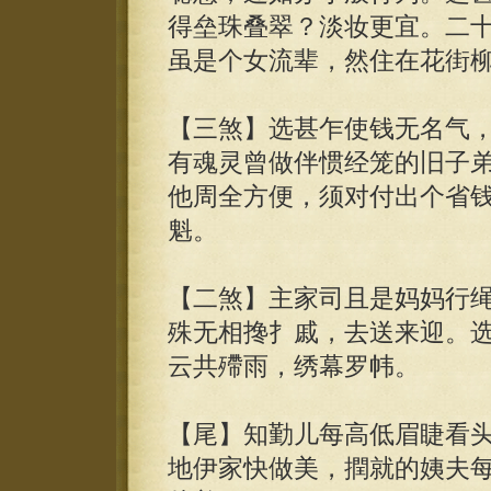
得垒珠叠翠？淡妆更宜。二
虽是个女流辈，然住在花街
【三煞】选甚乍使钱无名气
有魂灵曾做伴惯经笼的旧子
他周全方便，须对付出个省
魁。
【二煞】主家司且是妈妈行
殊无相搀扌戚，去送来迎。
云共殢雨，绣幕罗帏。
【尾】知勤儿每高低眉睫看
地伊家快做美，撋就的姨夫