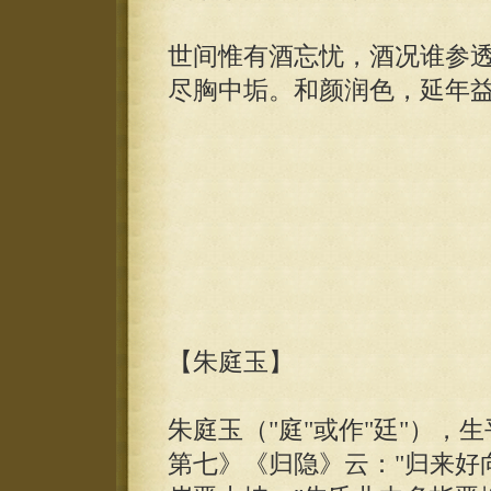
世间惟有酒忘忧，酒况谁参
尽胸中垢。和颜润色，延年
【朱庭玉】
朱庭玉（"庭"或作"廷"），
第七》《归隐》云："归来好