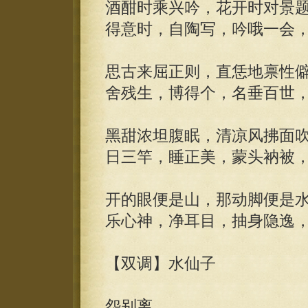
酒酣时乘兴吟，花开时对景
得意时，自陶写，吟哦一会
思古来屈正则，直恁地禀性
舍残生，博得个，名垂百世
黑甜浓坦腹眠，清凉风拂面
日三竿，睡正美，蒙头衲被
开的眼便是山，那动脚便是
乐心神，净耳目，抽身隐逸
【双调】水仙子
怨别离