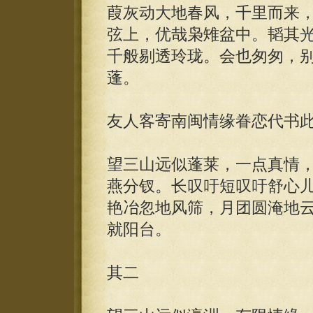
葭灰动大地春风，千里而来
弦上，优哉枭雉盆中。韬其
千般剔透玲珑。会也匆匆，
蓬。
友人客寄南闽情缘眷恋代书
望三山远似蓬莱，一点真情
燕分钗。长叹吁短叹吁舒心
艳冶忽地风筛，月团圆淹地
就阳台。
其二