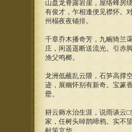
山盘龙脊露岩崖，屋络蜂房
有俊才，乍相逢便见襟怀。
州榻夜夜铺排。
千章乔木播奇芳，九畹猗兰
庄，闲遥遥断送流光。引赤脚
渔父鸣榔。
龙洲低蘸乱云隈，石笋高撑
迹，展幽怀别有新奇。宝篆
罍。
耕云耨水治生涯，说雨谈云□
家，任树头啅鹊啼鸦。实不望
献策京华。