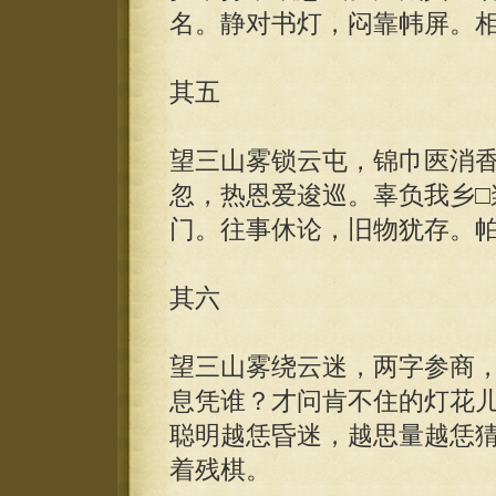
名。静对书灯，闷靠帏屏。
其五
望三山雾锁云屯，锦巾匧消
忽，热恩爱逡巡。辜负我乡□
门。往事休论，旧物犹存。
其六
望三山雾绕云迷，两字参商
息凭谁？才问肯不住的灯花
聪明越恁昏迷，越思量越恁
着残棋。