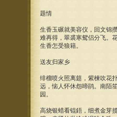
题情
生香玉碾就美容仪，回文锦
难再得，翠裘寒鸳侣分飞。
生香怎受狼籍。
送友归家乡
绯榴喷火照离筵，紫楝吹花
远，恼人怀休怨啼鹃。南陌
园。
高烧银蜡看锟鋙，细煮金芽