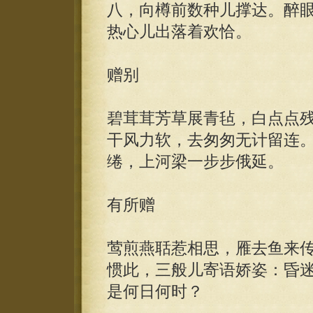
八，向樽前数种儿撑达。醉
热心儿出落着欢恰。
赠别
碧茸茸芳草展青毡，白点点
干风力软，去匆匆无计留连
绻，上河梁一步步俄延。
有所赠
莺煎燕聒惹相思，雁去鱼来
惯此，三般儿寄语娇姿：昏
是何日何时？