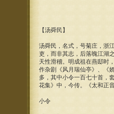
【汤舜民】
汤舜民，名式，号菊庄，浙
吏，而非其志，后落魄江湖
天性滑稽。明成祖在燕邸时
作杂剧《风月瑞仙亭》、《
多，其中小令一百七十首，
花集》中，今传。《太和正音
小令