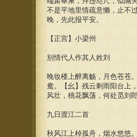
端肃奉柬，拜违咫尺，似隔
不是平地里情疏意懒，止不
晚，先此报平安。
【正宫】小梁州
别情代人作其人姓刘
晚妆楼上醉离觞，月色苍苍
鸯。【幺】残云剩雨阳台上
风壮，桃花飘荡，何处觅刘
九日渡江二首
秋风江上棹孤舟，烟水悠悠