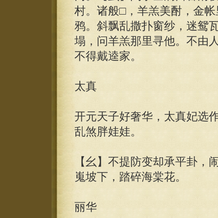
村。诸般□，羊羔美酎，金帐
鸦。斜飘乱撒扑窗纱，迷鸳
塌，问羊羔那里寻他。不由
不得戴逵家。
太真
开元天子好奢华，太真妃选
乱煞胖娃娃。
【幺】不提防变却承平卦，
嵬坡下，踏碎海棠花。
丽华