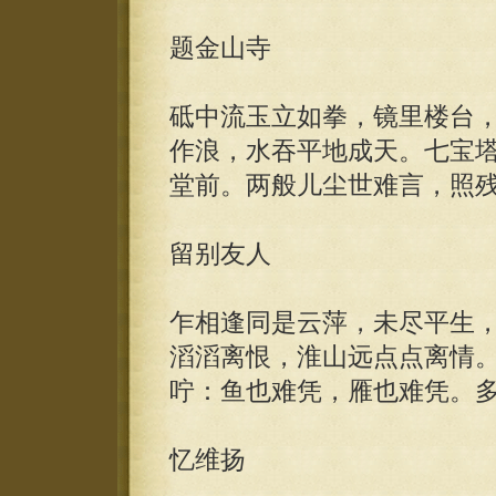
题金山寺
砥中流玉立如拳，镜里楼台
作浪，水吞平地成天。七宝
堂前。两般儿尘世难言，照
留别友人
乍相逢同是云萍，未尽平生
滔滔离恨，淮山远点点离情
咛：鱼也难凭，雁也难凭。
忆维扬