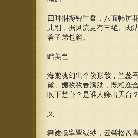
四时裀褥锦重叠，八面帏屏
儿别，据风流更有三绝。肉
着子弟乜斜。
赠美色
海棠魂幻出个俊形骸，兰蕊
黛。媚孜孜春满腮，既相逢
吹下楚台？是谁人赚出天台
又
舞裙低窣翠绒纱，云髻松盘