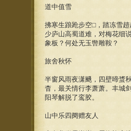
道中值雪
拂寒生踉跄步空□，踏冻雪趦
少庐山高蜀道难，对梅花细
象板？何处无玉辔雕鞍？
旅舍秋怀
半窗风雨夜潇颾，四壁啼螀
杳，最关情行李萧萧。丰城
阳琴解脱了鸾胶。
山中乐四阕赠友人