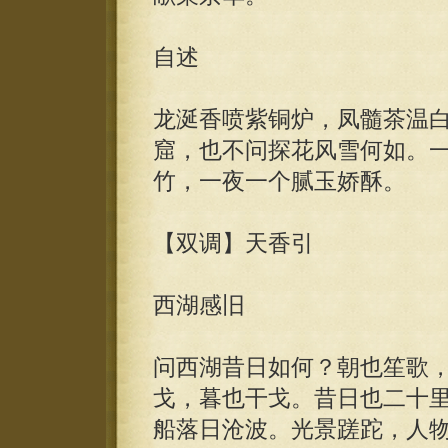
自述
龙涎香喷紫铜炉，凤髓茶温
窟，也不问探花风雪何如。
竹，一夜一个腻玉娇酥。
【双调】天香引
西湖感旧
问西湖昔日如何？朝也笙歌
戈，暮也干戈。昔日也二十
船落日沧波。光景蹉跎，人