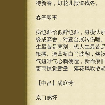
待新春，灯花儿报道残冬。
春闺即事
病乜斜恰似醉乜斜，身瘦怯
缘成弃舍，对鸾台展转伤嗟
生最苦是离别。想人生最苦
锹撅。淹蓝桥白马波翻，烧
气短吁气心胸硬噎，新啼痕
窗雨惊觉鸳鸯，落花风吹散
【中吕】满庭芳
京口感怀