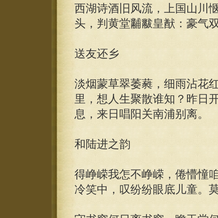
西湖诗酒旧风流，上国山川
头，判黄堂黼黻皇猷：豪气
送友还乡
淡烟蒙草翠萎蕤，细雨沾花
里，想人生聚散谁知？昨日
息，来日唱阳关南浦别离。
和陆进之韵
得峥嵘我怎不峥嵘，倦懵憧
冷笑中，叹纷纷眼底儿童。