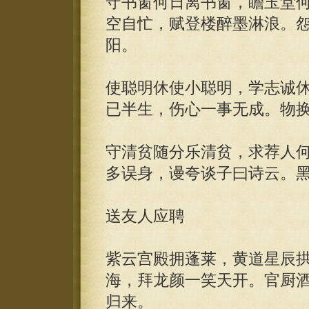
守书窗何日离书窗，瞻玉堂
空自忙，赋登楼醉墨淋浪。
阳。
使聪明休使小聪明，学志诚
已半生，伤心一事无成。物
守清贫随分乐清贫，求荐人
多误身，谩夸谈子曰诗云。
送友人应聘
紫云宫殿拥蓬莱，黄道星辰
海，拜龙颜一笑天开。官厨
归来。