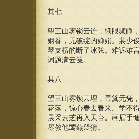
其七
望三山雾锁云连，饿眼频睁
姻眷，无破绽的婵娟。裴少
琴支楞的断了冰弦。难诉难
词题满云笺。
其八
望三山雾锁云埋，帚箕无凭
花落，惊心春去春来。学不
晨采云芝再入天台。画眉手
尽教他莺燕疑猜。