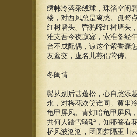
绣帏冷落采绒球，珠箔空闲
楼，对西风总是离愁。孤骛
红树墙头。昏鸦啼红树墙头
难支吾今夜寂寥，索准备经
台不成配偶，谅这个紫香囊
友鸾交，虚名儿燕侣莺俦。
冬闺情
鬓从别后甚蓬松，心自愁添
永，对梅花欢笑谁同。黄串
龟甲屏风。青灯暗龟甲屏风
共何人踏雪骑驴，知那答看
桥风波汹汹，团圆梦隔巫山