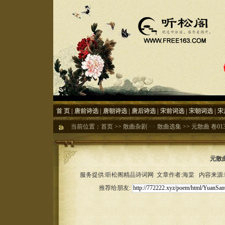
首 页
|
唐前诗选
|
唐朝诗选
|
唐后诗选
|
宋前词选
|
宋朝词选
|
宋
当前位置：
首页
>>
散曲杂剧
>>
散曲选集
>>
元散曲 卷01
元散曲
服务提供:听松阁精品诗词网 文章作者:海棠 内容来源:听松
推荐给朋友: