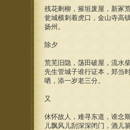
残花剩柳，摧垣废屋，新冢
瓮城横刺着虎口，金山寺高
扬州。
除夕
荒芜旧隐，荡田破屋，流水
先生管城子谁行证本，郑当
哂，添一岁老三分。
又
休怀故人，难寻东道，谁念
儿飘风儿刮深深闭门，酒儿