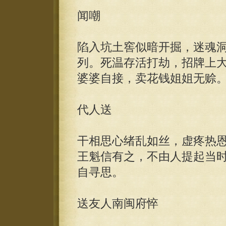
闻嘲
陷入坑土窖似暗开掘，迷魂
列。死温存活打劫，招牌上
婆婆自接，卖花钱姐姐无赊
代人送
干相思心绪乱如丝，虚疼热
王魁信有之，不由人提起当
自寻思。
送友人南闽府悴