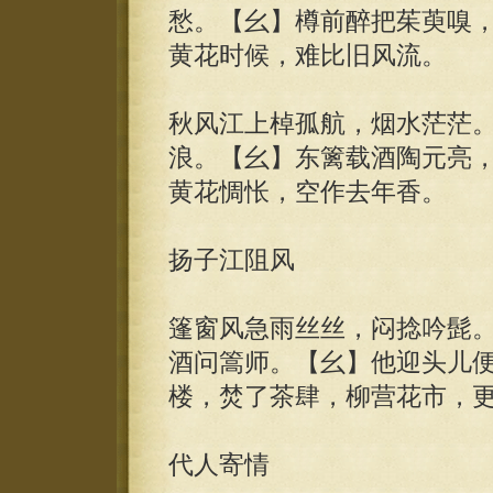
愁。【幺】樽前醉把茱萸嗅
黄花时候，难比旧风流。
秋风江上棹孤航，烟水茫茫
浪。【幺】东篱载酒陶元亮
黄花惆怅，空作去年香。
扬子江阻风
篷窗风急雨丝丝，闷捻吟髭
酒问篙师。【幺】他迎头儿
楼，焚了茶肆，柳营花市，
代人寄情