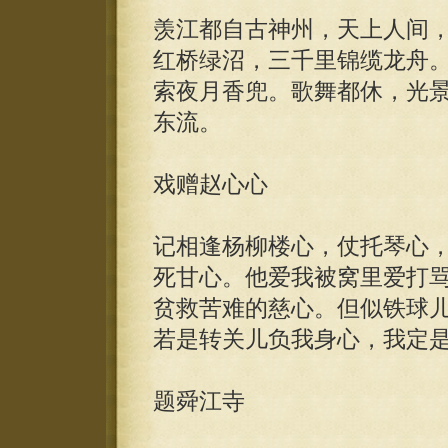
羡江都自古神州，天上人间
红桥绿沼，三千里锦缆龙舟
索夜月香兜。歌舞都休，光
东流。
戏赠赵心心
记相逢杨柳楼心，仗托琴心
死甘心。他爱我被窝里爱打
贫救苦难的慈心。但似铁球
若是转关儿负我身心，我定
题舜江寺