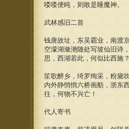
喽喽便盹，则敢是睡魔神。
武林感旧二首
钱唐故址，东吴霸业，南渡
空濛湖潋滟随处写坡仙旧诗
思，西湖若此，何似比西施
笙歌醉乡，绮罗绚采，粉黛
内外静悄悄六桥画舫，浙东西
往，何物不兴亡！
代人寄书