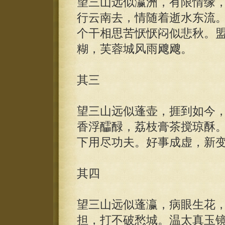
望三山远似瀛洲，有限情缘
行云南去，情随着逝水东流
个干相思苦恹恹闷似悲秋。
糊，芙蓉城风雨飕飕。
其三
望三山远似蓬壶，捱到如今
香浮醽醁，荔枝膏茶搅琼酥
下用尽功夫。好事成虚，新
其四
望三山远似蓬瀛，病眼生花
担，打不破愁城。温太真玉