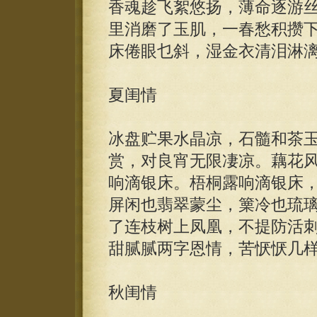
香魂趁飞絮悠扬，薄命逐游
里消磨了玉肌，一春愁积攒
床倦眼乜斜，湿金衣清泪淋
夏闺情
冰盘贮果水晶凉，石髓和茶
赏，对良宵无限凄凉。藕花
响滴银床。梧桐露响滴银床
屏闲也翡翠蒙尘，篥冷也琉
了连枝树上凤凰，不提防活
甜腻腻两字恩情，苦恹恹几
秋闺情