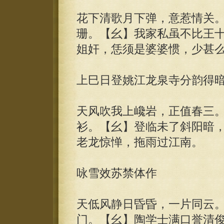
花下清歌月下弹，意惹情关
珊。【幺】我家私虽不比王
姐奸，恁须是婆婆惯，少甚
上巳日登姚江龙泉寺分韵得
天风吹我上巉岩，正值春三
衫。【幺】登临未了斜阳暗
老龙惊惮，拖雨过江南。
咏雪效苏禁体作
天低风静日昏昏，一片同云
门。【幺】陶学士满口誉清