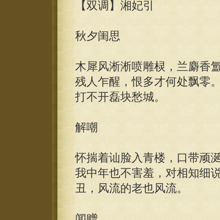
【双调】湘妃引
秋夕闺思
木犀风淅淅喷雕棂，兰麝香
残人乍醒，恨多才何处飘零
打不开磊块愁城。
解嘲
怀揣着讪脸入青楼，口带顽
我中年也不害羞，对相知细
丑，风流的老也风流。
闻赠