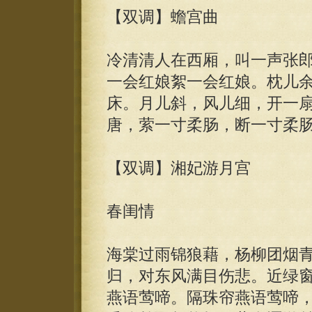
【双调】蟾宫曲
冷清清人在西厢，叫一声张
一会红娘絮一会红娘。枕儿
床。月儿斜，风儿细，开一
唐，萦一寸柔肠，断一寸柔
【双调】湘妃游月宫
春闺情
海棠过雨锦狼藉，杨柳团烟
归，对东风满目伤悲。近绿
燕语莺啼。隔珠帘燕语莺啼