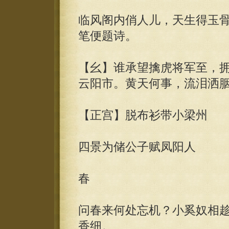
临风阁内俏人儿，天生得玉
笔便题诗。
【幺】谁承望擒虎将军至，
云阳市。黄天何事，流泪洒
【正宫】脱布衫带小梁州
四景为储公子赋凤阳人
春
问春来何处忘机？小奚奴相
香细。