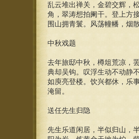
乱云堆出禅关，金碧交辉，
角，翠涛想拍阑干。登上方
围山拥青鬟。风荡幢幡，烟散
中秋戏题
去年旅邸中秋，樽俎荒凉，
典却吴钩。叹浮生动不动静
如庾亮登楼。饮兴都休，乐
淹留。
送任先生归隐
先生乐道闲居，半似归山，