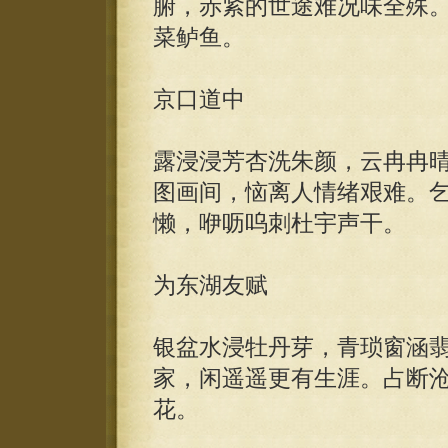
腑，赤紧的世途难况味全殊
菜鲈鱼。
京口道中
露浸浸芳杏洗朱颜，云冉冉
图画间，恼离人情绪艰难。
懒，咿呖呜刺杜宇声干。
为东湖友赋
银盆水浸牡丹芽，青琐窗涵
家，闲遥遥更有生涯。占断
花。