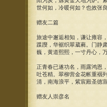
阳为炭，炼黄金天地为炉。
世何如，冷暖何如？也效张
赠友二篇
旅途中邂逅相知，谦让雍容
蹀躞，华裾织翠葳蕤。门静
巍，黄道熙熙，一寸丹心，
正青春已遂功名，雨露鸿恩
吐苍精。翠柳营金花帐重裀
清，南海浪平，紫宸殿圣德
赠友人崇彦名