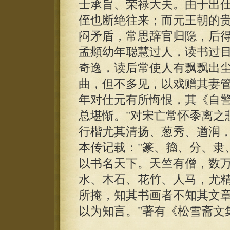
士承旨、荣禄大夫。由于出
侄也断绝往来；而元王朝的
闷矛盾，常思辞官归隐，后
孟頫幼年聪慧过人，读书过
奇逸，读后常使人有飘飘出
曲，但不多见，以戏赠其妻管
年对仕元有所悔恨，其《自
总堪惭。"对宋亡常怀黍离之
行楷尤其清扬、葱秀、遒润
本传记载："篆、籀、分、隶
以书名天下。天竺有僧，数
水、木石、花竹、人马，尤
所掩，知其书画者不知其文
以为知言。"著有《松雪斋文