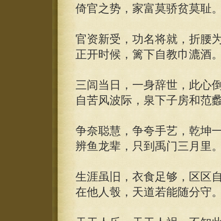
倚官之势，家富莫骄贫莫耻
官资新受，功名将就，折腰
正开时候，篱下自教巾漉酒
三闾当日，一身辞世，此心
自苦风波际，泉下子房和范
争奈聪慧，争夸手艺，乾坤
辨鱼龙辈，只到禹门三月里
生涯虽旧，衣食足够，区区
在他人彀，天道若能随分守