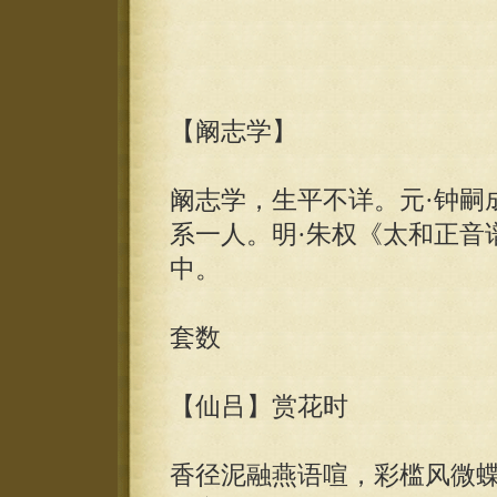
【阚志学】
阚志学，生平不详。元·钟嗣
系一人。明·朱权《太和正音
中。
套数
【仙吕】赏花时
香径泥融燕语喧，彩槛风微