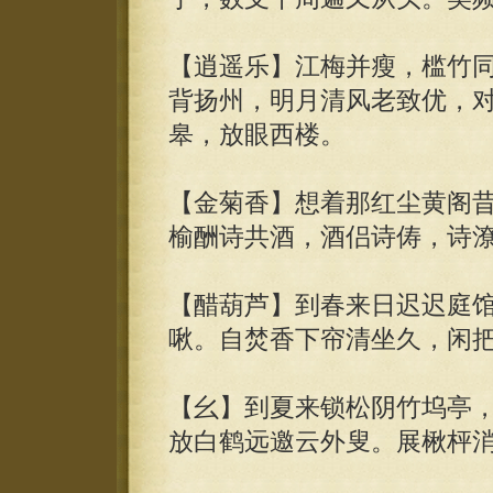
【逍遥乐】江梅并瘦，槛竹
背扬州，明月清风老致优，
皋，放眼西楼。
【金菊香】想着那红尘黄阁
榆酬诗共酒，酒侣诗俦，诗
【醋葫芦】到春来日迟迟庭
啾。自焚香下帘清坐久，闲
【幺】到夏来锁松阴竹坞亭
放白鹤远邀云外叟。展楸枰