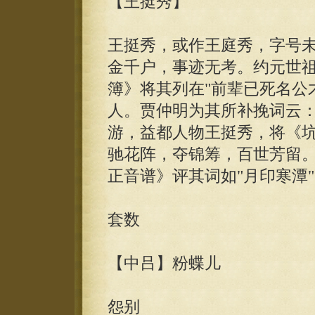
【王挺秀】
王挺秀，或作王庭秀，字号未
金千户，事迹无考。约元世
簿》将其列在"前辈已死名公
人。贾仲明为其所补挽词云：
游，益都人物王挺秀，将《
驰花阵，夺锦筹，百世芳留。
正音谱》评其词如"月印寒潭
套数
【中吕】粉蝶儿
怨别