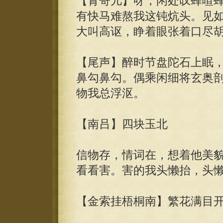
【青哥儿】呀，闲处叹蜂喧
有快马难熬我这钝炕头。见
大叫高讴，睁着眼张着口尽
【尾声】醉时节盘陀石上眠
鼻勾鼻勾。偶乘闲细将玄奥
物我总浮沤。
【南吕】四块玉北
信物存，情词在，想着他美
看看害。害的我头懒抬，头
【金索挂梧桐南】繁花满目