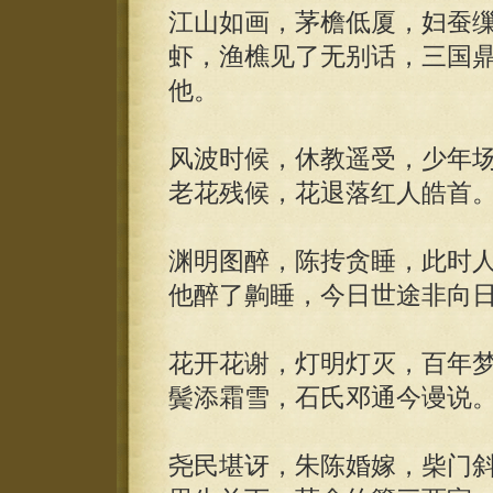
江山如画，茅檐低厦，妇蚕
虾，渔樵见了无别话，三国
他。
风波时候，休教遥受，少年
老花残候，花退落红人皓首
渊明图醉，陈抟贪睡，此时
他醉了齁睡，今日世途非向
花开花谢，灯明灯灭，百年
鬓添霜雪，石氏邓通今谩说
尧民堪讶，朱陈婚嫁，柴门