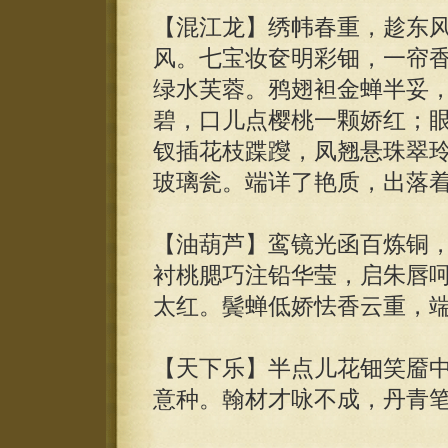
【混江龙】绣帏春重，趁东
风。七宝妆奁明彩钿，一帘
绿水芙蓉。鸦翅袒金蝉半妥
碧，口儿点樱桃一颗娇红；
钗插花枝蹀躞，凤翘悬珠翠
玻璃瓮。端详了艳质，出落
【油葫芦】鸾镜光函百炼铜
衬桃腮巧注铅华莹，启朱唇
太红。鬓蝉低娇怯香云重，
【天下乐】半点儿花钿笑靥
意种。翰材才咏不成，丹青