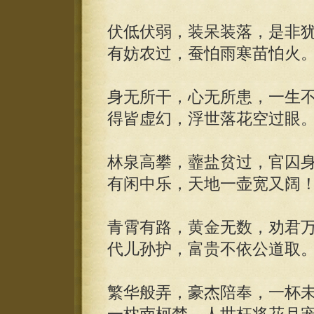
伏低伏弱，装呆装落，是非
有妨农过，蚕怕雨寒苗怕火
身无所干，心无所患，一生
得皆虚幻，浮世落花空过眼
林泉高攀，虀盐贫过，官囚
有闲中乐，天地一壶宽又阔
青霄有路，黄金无数，劝君
代儿孙护，富贵不依公道取
繁华般弄，豪杰陪奉，一杯