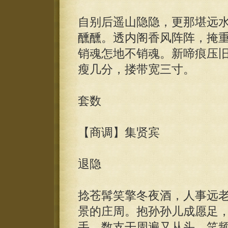
自别后遥山隐隐，更那堪远
醺醺。透内阁香风阵阵，掩
销魂怎地不销魂。新啼痕压
瘦几分，搂带宽三寸。
套数
【商调】集贤宾
退隐
捻苍髯笑擎冬夜酒，人事远
景的庄周。抱孙孙儿成愿足
手，数支干周遍又从头。笑