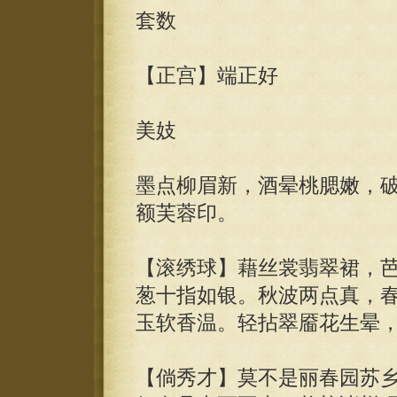
套数
【正宫】端正好
美妓
墨点柳眉新，酒晕桃腮嫩，
额芙蓉印。
【滚绣球】藉丝裳翡翠裙，
葱十指如银。秋波两点真，
玉软香温。轻拈翠靥花生晕
【倘秀才】莫不是丽春园苏