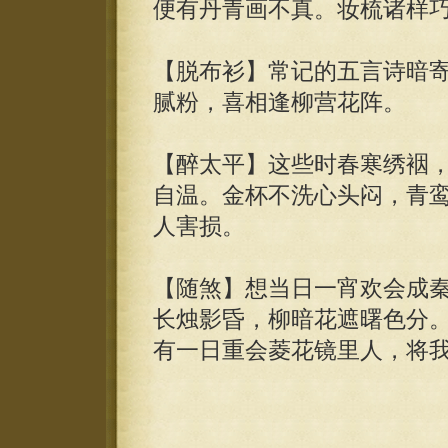
便有丹青画不真。妆梳诸样
【脱布衫】常记的五言诗暗
腻粉，喜相逢柳营花阵。
【醉太平】这些时春寒绣裀
自温。金杯不洗心头闷，青
人害损。
【随煞】想当日一宵欢会成
长烛影昏，柳暗花遮曙色分
有一日重会菱花镜里人，将