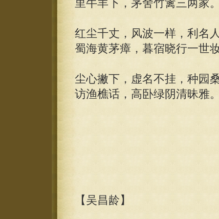
里牛羊下，茅舍竹篱三两家
红尘千丈，风波一样，利名
蜀海黄茅瘴，暮宿晓行一世
尘心撇下，虚名不挂，种园
访渔樵话，高卧绿阴清昧雅
【吴昌龄】