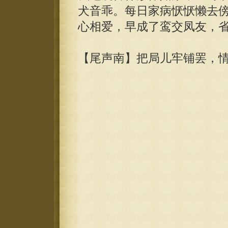
犬音乖。每日家病恹恹懒去
心相爱，早成了鸾交凤友，
【尾声南】把局儿牢铺罢，