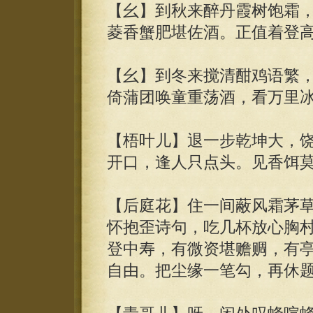
【幺】到秋来醉丹霞树饱霜
菱香蟹肥堪佐酒。正值着登
【幺】到冬来搅清酣鸡语繁
倚蒲团唤童重荡酒，看万里
【梧叶儿】退一步乾坤大，
开口，逢人只点头。见香饵
【后庭花】住一间蔽风霜茅
怀抱歪诗句，吃几杯放心胸
登中寿，有微资堪赡赒，有
自由。把尘缘一笔勾，再休