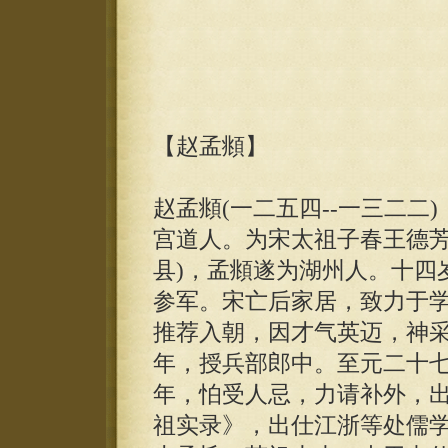
【赵孟頫】
赵孟頫(一二五四--一三二二
宫道人。为宋太祖子春王德芳
县)，孟頫遂为湖州人。十四
参军。宋亡后家居，致力于
推荐入朝，因才气英迈，神
年，授兵部郎中。至元二十七
年，怕受人忌，力请补外，
祖实录》，出仕江浙等处儒学