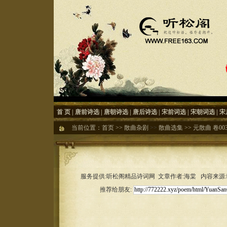
首 页
|
唐前诗选
|
唐朝诗选
|
唐后诗选
|
宋前词选
|
宋朝词选
|
宋
当前位置：
首页
>>
散曲杂剧
>>
散曲选集
>>
元散曲 卷00
服务提供:听松阁精品诗词网 文章作者:海棠 内容来源:听松
推荐给朋友: