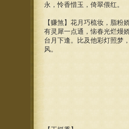
永，怜香惜玉，倚翠偎红。
【赚煞】花月巧梳妆，脂粉
有灵犀一点通，恼春光烂熳
台月下逢。比及他彩灯照梦
风。