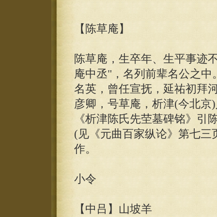
【陈草庵】
陈草庵，生卒年、生平事迹不
庵中丞"，名列前辈名公之中
名英，曾任宣抚，延祐初拜
彦卿，号草庵，析津(今北京
《析津陈氏先茔墓碑铭》引
(见《元曲百家纵论》第七三
作。
小令
【中吕】山坡羊