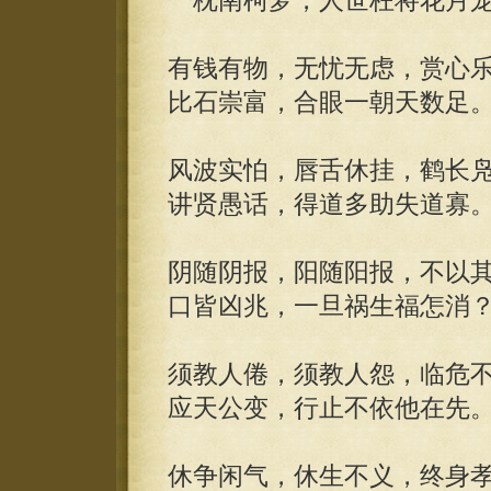
一枕南柯梦，人世枉将花月
有钱有物，无忧无虑，赏心
比石崇富，合眼一朝天数足
风波实怕，唇舌休挂，鹤长
讲贤愚话，得道多助失道寡
阴随阴报，阳随阳报，不以
口皆凶兆，一旦祸生福怎消
须教人倦，须教人怨，临危
应天公变，行止不依他在先
休争闲气，休生不义，终身