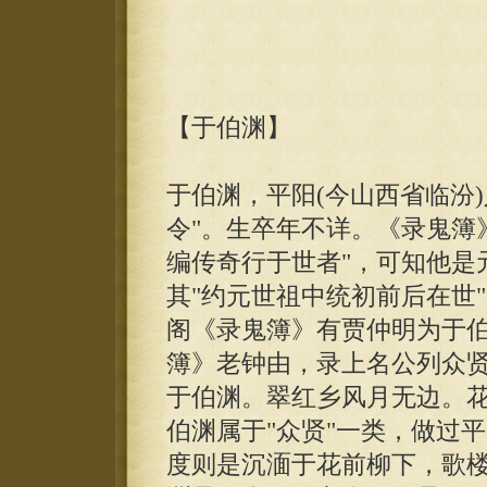
【于伯渊】
于伯渊，平阳(今山西省临汾
令"。生卒年不详。《录鬼簿
编传奇行于世者"，可知他是
其"约元世祖中统初前后在世
阁《录鬼簿》有贾仲明为于伯
簿》老钟由，录上名公列众
于伯渊。翠红乡风月无边。花
伯渊属于"众贤"一类，做过
度则是沉湎于花前柳下，歌楼