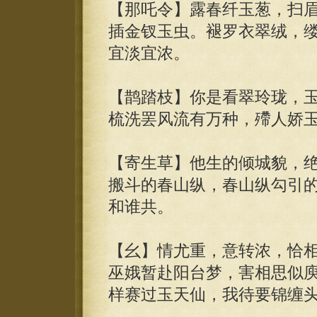
【那吒令】露春纤玉葱，扫
插金钗玉虫。褪罗衣翠绒，
宜淡宜浓。
【鹊踏枝】你是看翠玲珑，
梳洗罢风流有万种，殢人娇
【寄生草】他生的倾城貌，
搬斗的春山纵，春山纵勾引
和谁共。
【幺】情尤重，意转浓，恰
巫娥暂赴阳台梦，害相思似
样赛过玉天仙，我待要锦缠