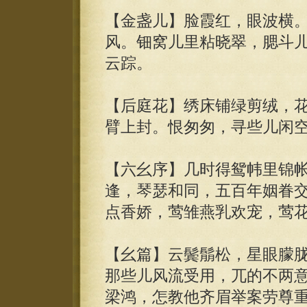
【金盏儿】脸霞红，眼波横
风。钿窝儿里粘晓翠，腮斗
云踪。
【后庭花】绣床铺绿剪绒，
臂上封。恨匆匆，寻些儿闲
【六幺序】几时得鸳帏里锦
逢，琴瑟和同，五百年姻眷
点香娇，莺雏燕乳欢宠，莺
【幺篇】云鬓鬅松，星眼朦
那些儿风流受用，兀的不两
梁鸿，怎教他齐眉举案劳尊