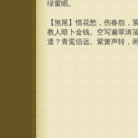
绿窗眠。
【煞尾】惜花愁，伤春怨，
教人暗卜金钱。空写遍翠涛
遣？青鸾信远。紫箫声转，