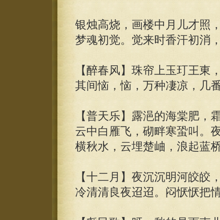
银烛高烧，画楼中月儿才照
梦魂初觉。觉来时香汗初消
【醉春风】珠帘上玉玎王東
其间恼，恼，万种凄凉，几
【普天乐】露浥的海棠肥，
云中白雁飞，砌畔寒蛩叫。
横秋水，云埋楚岫，浪起蓝
【十二月】夜沉沉明河皎皎
冷清清良夜迢迢。闷恹恹把