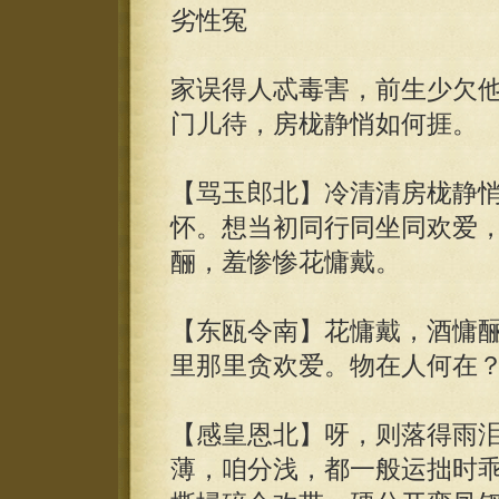
劣性冤
家误得人忒毒害，前生少欠
门儿待，房栊静悄如何捱。
【骂玉郎北】冷清清房栊静
怀。想当初同行同坐同欢爱
酾，羞惨惨花慵戴。
【东瓯令南】花慵戴，酒慵
里那里贪欢爱。物在人何在
【感皇恩北】呀，则落得雨
薄，咱分浅，都一般运拙时