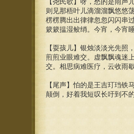
【尧民歌】呀，愁的是雨声
则见那梧叶儿滴溜溜飘悠悠
楞楞腾出出律律忽忽闪闪串
簌簌揾湿鲛绡。今宵，今宵
【耍孩儿】银烛淡淡光先照
煎煎业眼难交。虚飘飘魂迷
交。相思病难医疗，云收雨
【尾声】怕的是王吉玎珰铁
颠倒，好着我短叹长吁到不