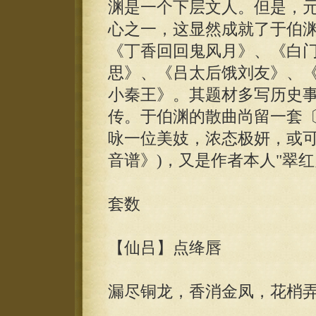
渊是一个下层文人。但是，
心之一，这显然成就了于伯
《丁香回回鬼风月》、《白
思》、《吕太后饿刘友》、
小秦王》。其题材多写历史
传。于伯渊的散曲尚留一套〔
咏一位美妓，浓态极妍，或可
音谱》)，又是作者本人"翠
套数
【仙吕】点绛唇
漏尽铜龙，香消金凤，花梢