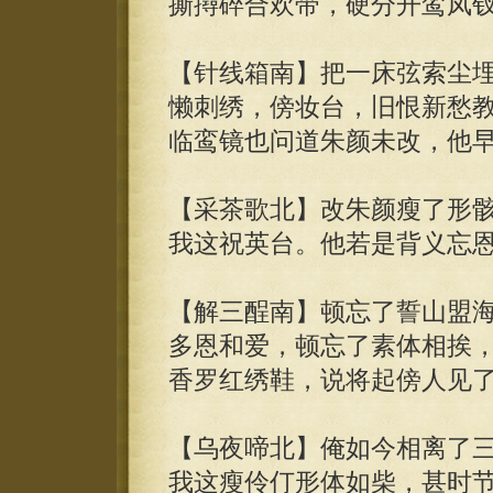
撕撏碎合欢带，硬分开鸾凤
【针线箱南】把一床弦索尘
懒刺绣，傍妆台，旧恨新愁
临鸾镜也问道朱颜未改，他
【采茶歌北】改朱颜瘦了形
我这祝英台。他若是背义忘
【解三酲南】顿忘了誓山盟
多恩和爱，顿忘了素体相挨
香罗红绣鞋，说将起傍人见
【乌夜啼北】俺如今相离了
我这瘦伶仃形体如柴，甚时