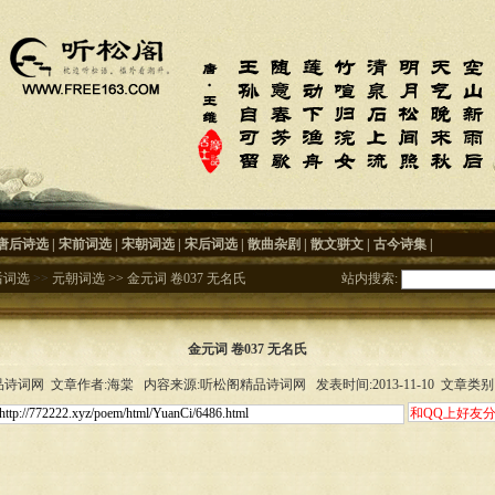
唐后诗选
|
宋前词选
|
宋朝词选
|
宋后词选
|
散曲杂剧
|
散文骈文
|
古今诗集
|
后词选
>>
元朝词选
>>
金元词 卷037 无名氏
站内搜索:
金元词 卷037 无名氏
诗词网 文章作者:海棠 内容来源:听松阁精品诗词网 发表时间:2013-11-10 文章类别