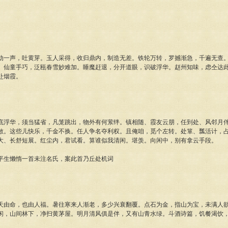
声，吐黄芽。玉人采得，收归鼎内，制造无差。铁轮万转，罗撼渐急，千遍无查。
。仙童手巧，泛瓯春雪妙难加。睡魔赶退，分开道眼，识破浮华。赵州知味，虑仝达
赴烟霞。
华，须当猛省，凡笼跳出，物外有何萦绊。镇相随、霞友云朋，任到处、风邻月伴
散。这些儿快乐，千金不换。任人争名夺利权。且俺咱，觅个左转。处箪、瓢活计，
大、长舒短展。红尘内，君试看。算谁似我清闲。堪羡。向闲中，别有拿云手段。
生懒惰一首未注名氏，案此首乃丘处机词
命，也由人福。暑往寒来人渐老，多少兴衰翻覆。点石为金，指山为宝，未满人欲
闲，山间林下，净扫黄茅屋。明月清风俱是伴，又有山青水绿。斗酒诗篇，饥餐渴饮