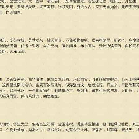
，尘世难闻。太一壶中，清江谷口，芝草发兰薰。看金莲佳景，吐庆云、开显生门
四时受用，要绵绵默默，固蒂深根。逆顺阴阳，穷通今古，应变无有如神。此希夷至
会，同赏阳春。
，宴处村墟。盖世功名，掀天富贵，不免被物驰驱。叹南柯梦里，断送了、多少贤
余洒然脱颖，任运止逍遥，自在无拘。蓑笠间堆，琴书高挂，活计冷淡潇疏。向松间
高卧，真乐无余。
逍遥游南浦。韶华暗改，俄然又翠红疏。东郊雨霁，何处绵蛮黄鹂语。见云山掩映
。这闲里光阴向谁诉。尘寰百岁能几许。似浮沤出没，迷者难悟。归去来，田园恐荒
檐下，保养残躯。一任世间物态，翻腾催今古。争如我，懒散生涯贫与素。兴时歌，
人笑真愚鲁。伴清风皓月，幽隐蓬壶。
朝，贪生无已。假若富过石崇，金玉堆积。谩赢得业相随，镇日假瞒心昧己。阎王
持，伴物外仙家，抛离凡世。默默湛寂，别有壶中天地。显森罗，月辉辉，观法界、