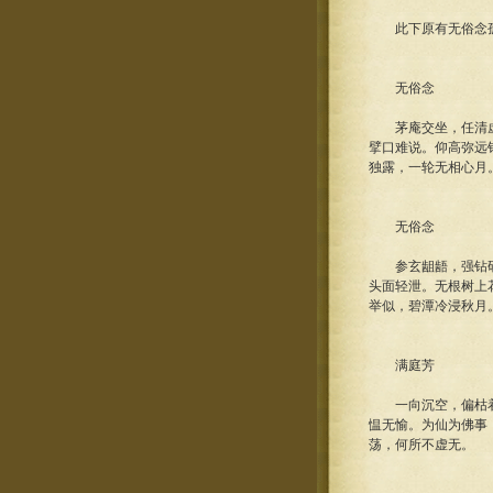
此下原有无俗念孤
无俗念
茅庵交坐，任清虚冷
擘口难说。仰高弥远
独露，一轮无相心月
无俗念
参玄龃龉，强钻研道
头面轻泄。无根树上
举似，碧潭冷浸秋月
满庭芳
一向沉空，偏枯着静
愠无愉。为仙为佛事
荡，何所不虚无。