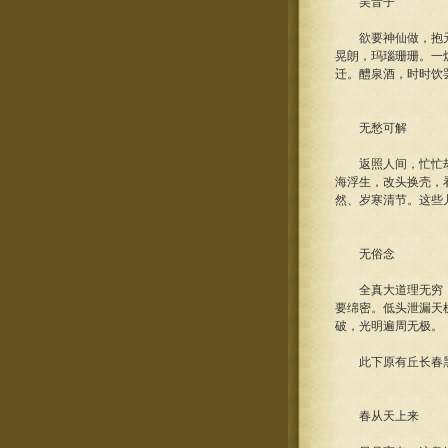
吴音子
欲要神仙做，抱元炁
晃朗，玛瑙珊珊。一
迁。醴泉酒，时时饮
无愁可解
返照人间，忙忙劫劫
海浮生，改头换壳，
然、岁寒清节。这些
无俗念
全真大道理无穷，妙
要绵密。低头泄漏天
破，光明遍周无极。
此下原有丘长春黑漆
春从天上来