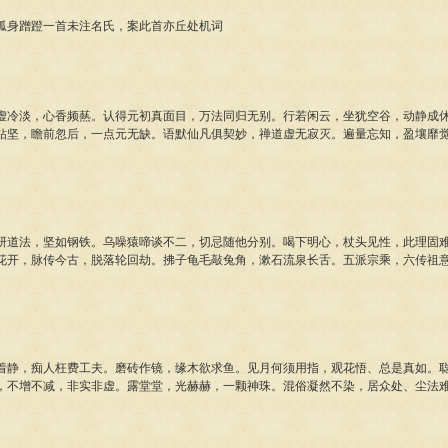
身蹭蹬一首未注名氏，案此首亦丘处机词
淡，心香频爇。认得元初真面目，万法同归无别。行若闲云，坐犹空谷，动静成休
钻坚，瞻前忽后，一点元无缺。语默仙凡俱契妙，禅道虚无寂灭。遍量忘知，盈壤靡
。
法，坚如钢铁。乌噪猿啼谈不二，切忌随他分别。喝下明心，杖头见性，此理固难
花开，脉传今古，脱落轮回劫。拂子龟毛敲兔角，漱石流泉长舌。五派宗乘，六传祖
。
，痴人枉费工夫。磨砖作镜，缘木欲求鱼。见月何须用指，观花悟、总是真如。聪
，不增不减，非实非虚。露堂堂，光赫赫，一颗神珠。混俗凝然不染，居众处、尘法