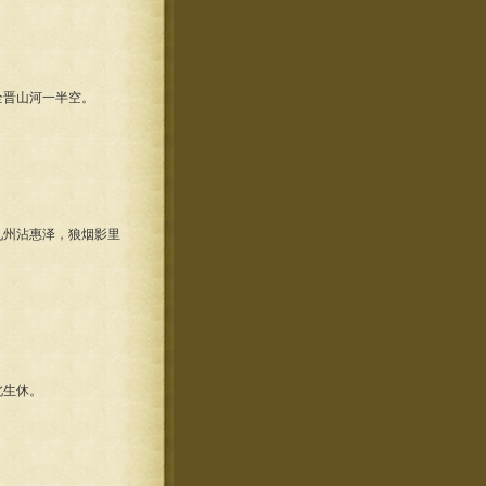
晋山河一半空。
州沾惠泽，狼烟影里
此生休。