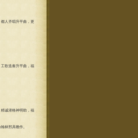
都人齐唱升平曲，更
工歌迭奏升平曲，福
精诚潜格神明助，福
翰林邢具瞻作。