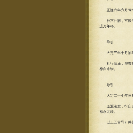
正隆六年六月驾幸
神宫壮丽，宫殿压蓬
进万年杯。
导引
大定三年十月祫享
礼行清庙，华黍荐年
禄自来崇。
导引
大定二十七年三月
璇源浚发，衍庆自灵
禄永无疆。
以上五首导引并见金