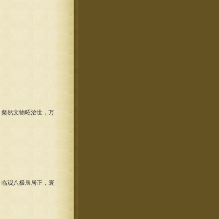
粲然文物昭治世，万
临观八极辰居正，寰