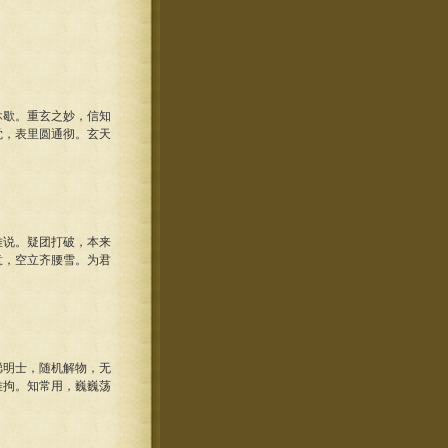
歇。重玄之妙，信知
觉，表里圆通彻。玄天
说。疑团打破，本来
意，空立齐腰雪。为君
明士，随机解物，无
难拘。知常用，巍巍荡