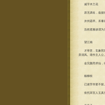
减字木兰花
原无调名，兹据
并州霜早。禾黍离离
浩然斋雅谈谓为
望江南
才举意，玄象照离宫
弄清风。堪作主人公
金完颜亮求仙，依
杨柳枝
已谢芳华更不留。几
依托宋宫人玉真鬼