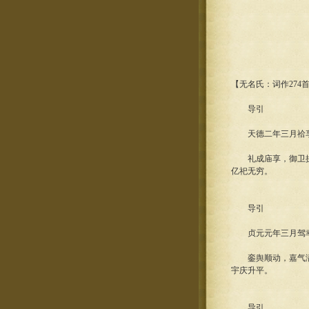
【无名氏：词作274
导引
天德二年三月祫享
礼成庙享，御卫拱飞
亿祀无穷。
导引
贞元元年三月驾幸
銮舆顺动，嘉气满神
宇庆升平。
导引