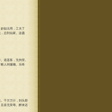
妙如法用，工夫了
此，总到仙家。这盏
。逍遥客，无拘管。
占断人间慵懒。乐终
。千方万计，到头那
，且喜无荣辱。醉来还