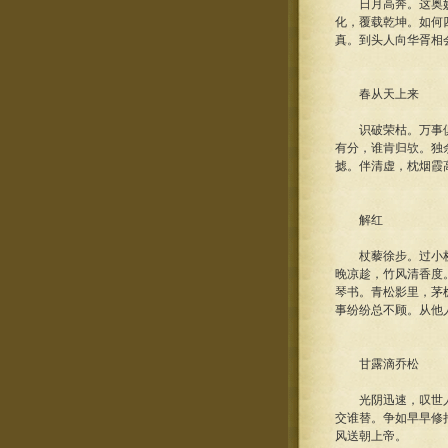
日月高奔。这奥妙机
化，覆载乾坤。如何
真。到头人向华胥相
春从天上来
识破荣枯。万事俱忘
有分，谁肯归欤。独
摅。伴清虚，枕烟霞
解红
杖藜徐步。过小桥，
晚凉趁，竹风清香度
琴书。青松影里，茅
事纷纷总不顾。从他
甘露滴乔松
光阴迅速，叹世人朝
交谁替。争如早早修
风送朝上帝。