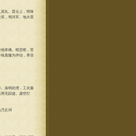
泥丸。昆仑上，明珠
欢笑，驾河车、地火雷
他牵拽。暗悲嗟，苦
一味真慵为伴侣，养浩
。虽明此理，工夫最
运用无踪迹。虚空打
仙乃丘词