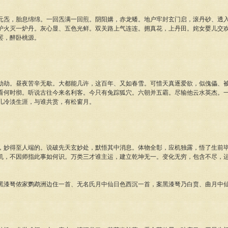
，胎息绵绵。一回炁满一回煎。阴阳媾，赤龙蟠。地户牢封玄门启，滚丹砂、透入
炉火灭一炉丹。灰心显、五色光鲜。双关路上气连连。拥真花，上丹田。姹女婴儿交
罢，醉卧桃源。
。昼夜苦辛无歇。大都能几许，这百年、又如春雪。可惜天真逐爱欲，似傀儡、被
看何时彻。听说古往今来名利客。今只有兔踪狐穴。六朝并五霸。尽输他云水英杰。
儿冷淡生涯，与谁共赏，有松窗月。
得至人端的。说破先天玄妙处，默悟其中消息。体物全彰，应机独露，悟了生前毕
机，不因师指此事如何识。万类三才谁主运，建立乾坤无一。变化无穷，包含不尽，
弩侬家鹦鹉洲边住一首、无名氏月中仙日色西沉一首，案黑漆弩乃白贲、曲月中