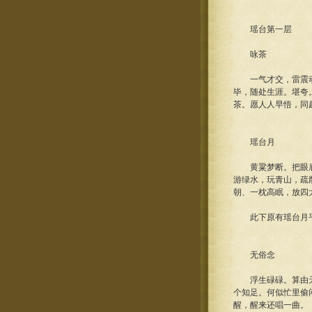
瑶台第一层
咏茶
一气才交，雷震动一
毕，随处生涯。堪夸
茶。愿人人早悟，同
瑶台月
黄粱梦断。把眼底浮
游绿水，玩青山，疏
朝、一枕高眠，放四
此下原有瑶台月平
无俗念
浮生碌碌。算由天由
个知足。何似忙里偷
醒，醒来还唱一曲。