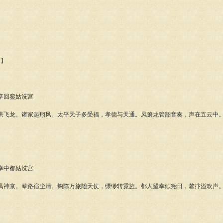
首】
回銮姑洗宫
龙。诸家起翔风。太平天子多受福，孝德与天通。凤箫龙管韶音奏，声在五云中。
中都姑洗宫
京。辇路宿尘清。钩陈万旅随天仗，缥缈转霓旌。都人望幸倾尧日，鳌抃溢欢声。