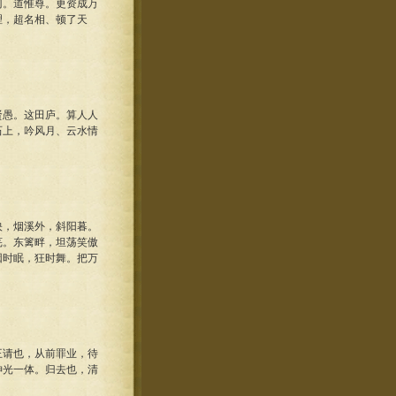
。道惟尊。更资成万
理，超名相、顿了天
愚。这田庐。算人人
石上，吟风月、云水情
，烟溪外，斜阳暮。
芜。东篱畔，坦荡笑傲
因时眠，狂时舞。把万
请也，从前罪业，待
神光一体。归去也，清