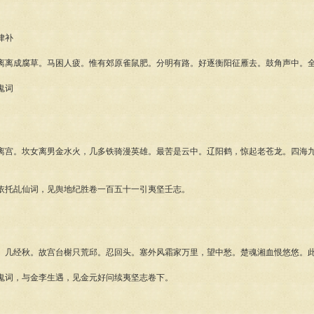
律补
成腐草。马困人疲。惟有郊原雀鼠肥。分明有路。好逐衡阳征雁去。鼓角声中。全
鬼词
。坎女离男金水火，几多铁骑漫英雄。最苦是云中。辽阳鹤，惊起老苍龙。四海九
。
托乩仙词，见舆地纪胜卷一百五十一引夷坚壬志。
经秋。故宫台榭只荒邱。忍回头。塞外风霜家万里，望中愁。楚魂湘血恨悠悠。
词，与金李生遇，见金元好问续夷坚志卷下。