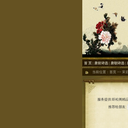
首 页
|
唐前诗选
|
唐朝诗选
|
当前位置：
首页
>>
宋
服务提供:听松阁精品
推荐给朋友: