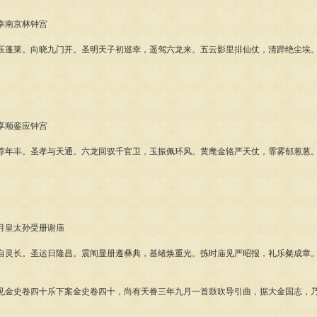
南京林钟宫
莱。向晓九门开。圣明天子初巡幸，遥驾六龙来。五云影里排仙仗，清跸绝尘埃。
顺銮应钟宫
丰。圣孝与天通。六龙回驭千官卫，玉振佩环风。黄麾金辂严天仗，霏雾郁葱葱。
皇太孙受册谢庙
长。圣运日隆昌。震闱显册遵彝典，基绪焕重光。拣时庙见严昭报，礼乐粲成章。
史卷四十乐下案金史卷四十，尚有天眷三年九月一首鼓吹导引曲，据大金国志，乃