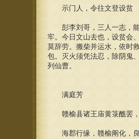
示门人，令往文登设贫
彭李刘哥，三人一志，能
牢。今日文山去也，设贫会
莫辞劳。搬柴并运水，依时
包。灭火须凭法忍，除阴鬼
列仙曹。
满庭芳
赣榆县诸王庙黄箓醮罢，
海郡行缘，赣榆阐化，良