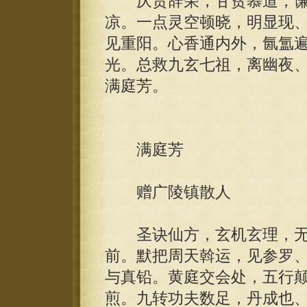
厌贵辞荣，甘贫慕道，谦
凉。一点灵空顿晓，明显现
见重阳。心香通内外，氤氲
光。总救九玄七祖，离幽夜
满庭芳。
满庭芳
赠广陵镇散人
圣诀仙方，玄机玄理，无
前。默把周天斡运，见参罗
与真铅。黄庭交会处，五行
煎。九转功夫数足，丹成也