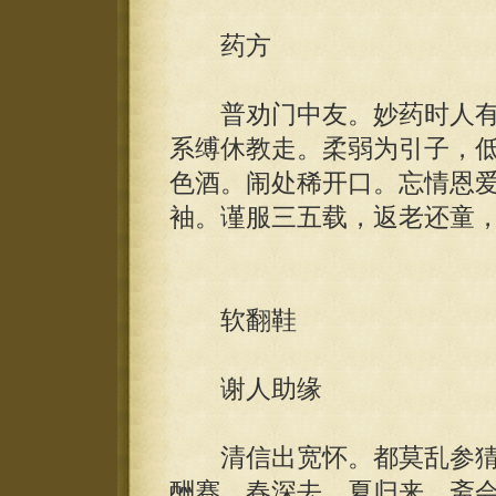
药方
普劝门中友。妙药时人有
系缚休教走。柔弱为引子，
色酒。闹处稀开口。忘情恩
袖。谨服三五载，返老还童
软翻鞋
谢人助缘
清信出宽怀。都莫乱参猜
酬赛，春深去，夏归来。斋