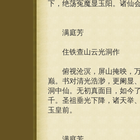
下，绝荡冤魔显玉阳。诸仙
满庭芳
住铁查山云光洞作
俯视沧溟，屏山掩映，万
巅。书对清光浩渺，更阑显
洞中仙。无初真面目，如今
千。圣祖垂光下降，诸天举
玉皇前。
满庭芳