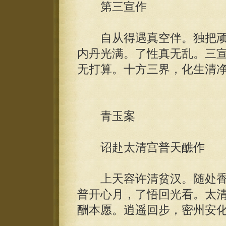
第三宣作
自从得遇真空伴。独把顽
内丹光满。了性真无乱。三
无打算。十方三界，化生清
青玉案
诏赴太清宫普天醮作
上天容许清贫汉。随处香
普开心月，了悟回光看。太
酬本愿。逍遥回步，密州安