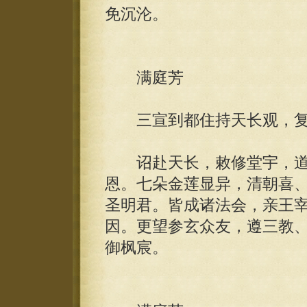
免沉沦。
满庭芳
三宣到都住持天长观，复
诏赴天长，敕修堂宇，道
恩。七朵金莲显异，清朝喜
圣明君。皆成诸法会，亲王
因。更望参玄众友，遵三教
御枫宸。