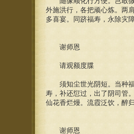
随缘顺化行方便。岂敢微
外施洪行，各把顽心炼。两
多喜宴。同跻福寿，永除灾
谢师恩
请观额度牒
须知尘世光阴短。当种福
寿，补还愆过，出了阴司管
仙花香烂熳。流霞泛饮，醉
谢师恩