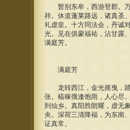
暂别东牟，西游登郡。万
祥。休道蓬莱路远，诸真圣
礼虚皇。十方同法会，丹诚
光。见在俱蒙福祐，沾甘露
满庭芳。
满庭芳
龙转西江，金光摇曳，踊
张。槁稼俄逢饱雨，人心尽
到仙乡。真阳胜朗耀，虚无
央。深荷三清降福，为东南
证真常。