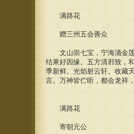
满路花
赠三州五会善众
文山崇七宝，宁海涌金莲
结果好因缘。五方清邪致，
季新鲜。光焰射云轩。收藏
言。万神皆伫听，都会龙祥
满路花
寄朝元公