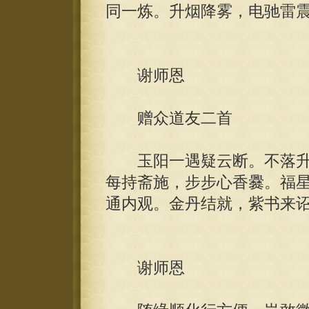
同一炼。升烟降雾，电驰雷
谢师恩
赠众道友二首
玉阳一遇疑云断。不落升
每持斋施，步步心香爨。福
通内观。金丹结就，紫书来
谢师恩