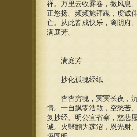
祥。万里云收雾卷，微风息
正悠扬。频频施拜跪，虔诚
亡。从此皆成快乐，离阴府
满庭芳。
满庭芳
抄化孤魂经纸
杳杳穷魂，冥冥长夜，沉
情。一自飘零浩散，空愁苦
复抄经。明公宜省察，慈悲
诚。火翳翻为莲沼，恩光射
悟圆明。