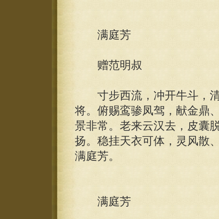
满庭芳
赠范明叔
寸步西流，冲开牛斗，清
将。俯赐鸾骖凤驾，献金鼎
景非常。老来云汉去，皮囊
扬。稳挂天衣可体，灵风散
满庭芳。
满庭芳