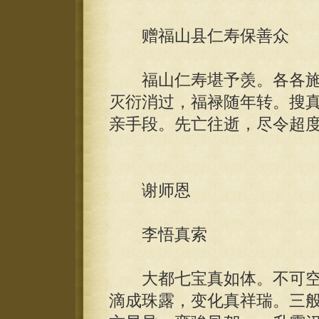
赠福山县仁寿保善众
福山仁寿堪予羡。各各施
灭衍消过，福禄随年转。搜
亲手段。先亡往逝，尽令超
谢师恩
李悟真索
大都七宝真如体。不可空
滴成珠露，变化真祥瑞。三