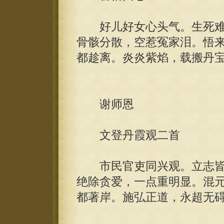
好儿好女心头气。生死难
骨骸分散，空惹冤家泪。悟
都趁离。炎炎紫焰，载搬丹
谢师恩
文登丹霞观二首
市民官吏同兴观。立志皆
绝除贪爱，一点重明显。混
都著岸。施弘正道，永超无