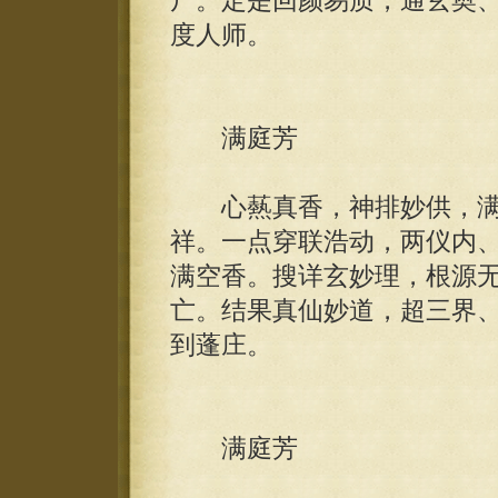
尸。定是回颜易质，通玄奥
度人师。
满庭芳
心爇真香，神排妙供，满
祥。一点穿联浩动，两仪内
满空香。搜详玄妙理，根源
亡。结果真仙妙道，超三界
到蓬庄。
满庭芳