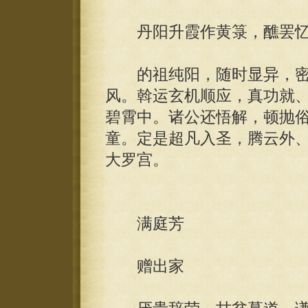
丹阳升霞作黄箓，醮罢忆
的祖纯阳，随时显异，密
风。斡运玄机顺应，真功就
碧霄中。诸公还悟解，顿抛
童。定是超凡入圣，腾云外
大罗宫。
满庭芳
赠出家