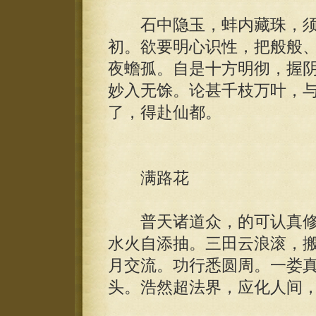
石中隐玉，蚌内藏珠，须
初。欲要明心识性，把般般
夜蟾孤。自是十方明彻，握
妙入无馀。论甚千枝万叶，
了，得赴仙都。
满路花
普天诸道众，的可认真修
水火自添抽。三田云浪滚，
月交流。功行悉圆周。一娄
头。浩然超法界，应化人间