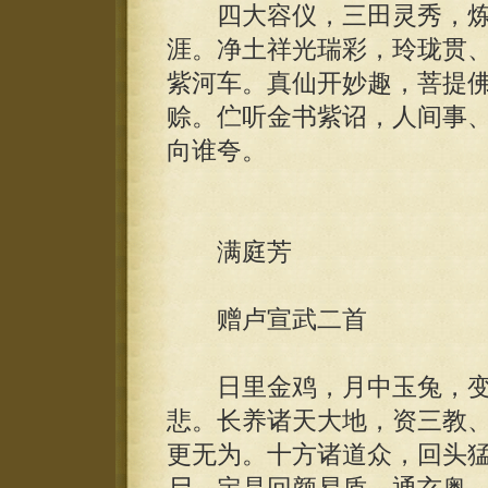
四大容仪，三田灵秀，炼
涯。净土祥光瑞彩，玲珑贯
紫河车。真仙开妙趣，菩提
赊。伫听金书紫诏，人间事
向谁夸。
满庭芳
赠卢宣武二首
日里金鸡，月中玉兔，变
悲。长养诸天大地，资三教
更无为。十方诸道众，回头