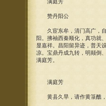
满庭芳
赞丹阳公
久宦东牟，清门高广，自
阳。拂袖西秦顺化，真功就
显嘉祥。昌阳留异迹，普天
凉。宝鼎丹成九转，明颠倒
满庭芳。
满庭芳
黄县久旱，请作黄箓醮，