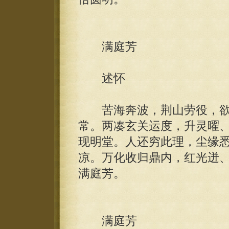
满庭芳
述怀
苦海奔波，荆山劳役，欲
常。两凑玄关运度，升灵曜
现明堂。人还穷此理，尘缘
凉。万化收归鼎内，红光迸
满庭芳。
满庭芳