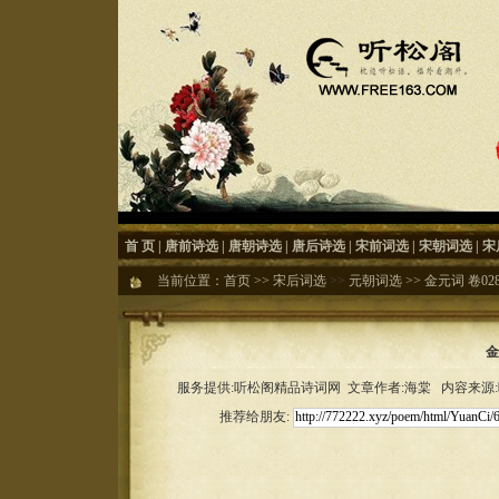
首 页
|
唐前诗选
|
唐朝诗选
|
唐后诗选
|
宋前词选
|
宋朝词选
|
宋
当前位置：
首页
>>
宋后词选
>>
元朝词选
>>
金元词 卷02
金
服务提供:听松阁精品诗词网 文章作者:海棠 内容来源:听松
推荐给朋友: