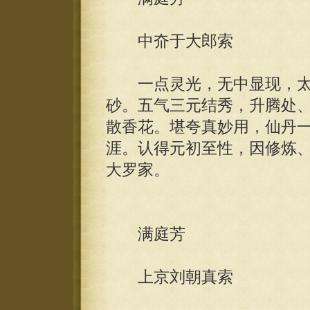
中夼于大郎索
一点灵光，无中显现，太
砂。五气三元结秀，升腾处
散香花。堪夸真妙用，仙丹
涯。认得元初至性，因修炼
大罗家。
满庭芳
上京刘朝真索