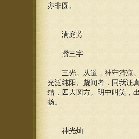
亦非圆。
满庭芳
攒三字
三光。从道，神守清凉。
光泛纯阳。觑闻者，同我证
结，四大圆方。明中叫笑，
扬。
神光灿