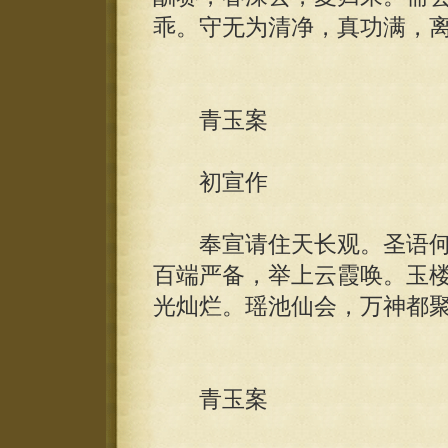
乖。守无为清净，真功满，
青玉案
初宣作
奉宣请住天长观。圣语何
百端严备，举上云霞唤。玉
光灿烂。瑶池仙会，万神都
青玉案