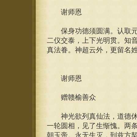
谢师恩
保身功德须圆满。认取元
二仪交泰，上下光明贯。知
真法眷。神超云外，更留名
谢师恩
赠赣榆善众
神光欲列真仙法，道德休
一轮圆相，见了生惭愧。两
朝玉帝。永无生灭，到兹方