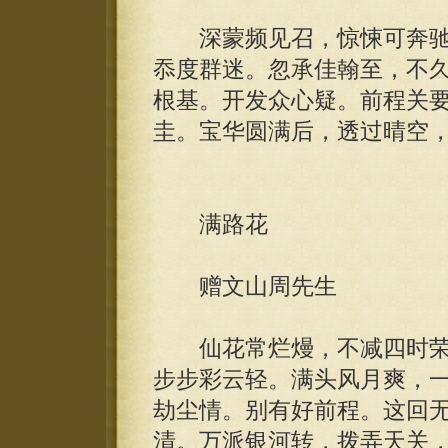
深蒙频见召，惊悚可奔驰
忝度群迷。忽承佳翰至，不
根基。开发众心疑。前程关
圭。宝华圆满后，透过晴空
满路花
赠文山周先生
仙花常烂熳，不减四时荣
步步彩云轻。满头风月爽，
劫尘情。别有好前程。这回
清。万派银河转，拨弄天关