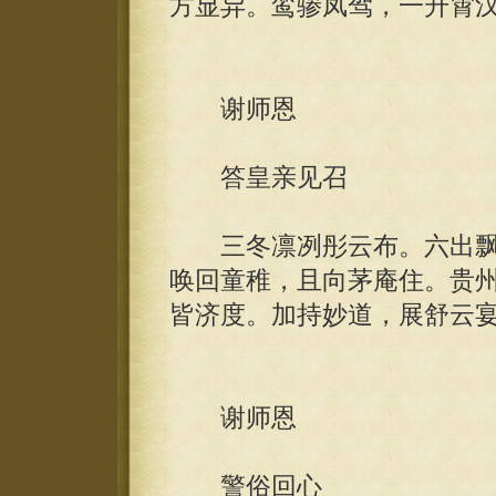
方显异。鸾骖凤驾，一升霄
谢师恩
答皇亲见召
三冬凛冽彤云布。六出飘
唤回童稚，且向茅庵住。贵
皆济度。加持妙道，展舒云
谢师恩
警俗回心