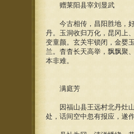
赠莱阳县宰刘显武
今古相传，昌阳胜地，好
丹。玉洞收归万化，昆冈上
变童颜。玄关牢锁闭，金婴
兰。杳杳长天高举，飘飘聚
本非难。
满庭芳
因福山县王远村北丹灶山
处，话间空中忽有报应，遂