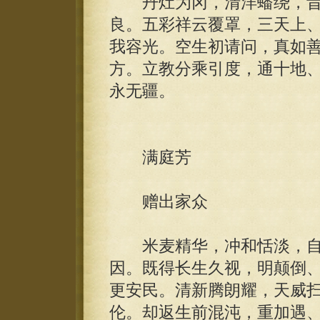
丹灶为冈，清洋蟠绕，昔
良。五彩祥云覆罩，三天上
我容光。空生初请问，真如
方。立教分乘引度，通十地
永无疆。
满庭芳
赠出家众
米麦精华，冲和恬淡，自
因。既得长生久视，明颠倒
更安民。清新腾朗耀，天威
伦。却返生前混沌，重加遇