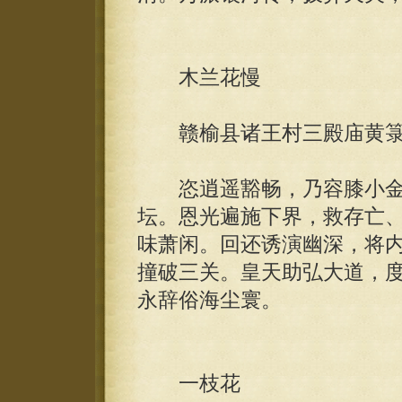
木兰花慢
赣榆县诸王村三殿庙黄箓
恣逍遥豁畅，乃容膝小金
坛。恩光遍施下界，救存亡
味萧闲。回还诱演幽深，将
撞破三关。皇天助弘大道，
永辞俗海尘寰。
一枝花