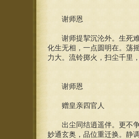
谢师恩
谢师提挈沉沦外。生死难
化生无相，一点圆明在。荡
力大。流铃掷火，扫尘千里
谢师恩
赠皇亲四官人
出尘同结逍遥伴。更不争
妙通玄奥，品位重迁换。静