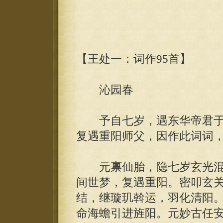
【王处一：词作95首】
沁园春
予自七岁，遇东华帝君于
复遇重阳师父，因作此词词
元禀仙胎，隐七岁玄光混
间世梦，复遇重阳。密叩玄
结，继璇玑斡运，羽化清阳
命海蟾引进旌阳。元妙古任