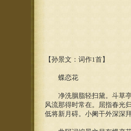
【孙景文：词作1首】
蝶恋花
净洗胭脂轻扫黛。斗草亭
风流那得时常在。屈指春光
低将新月碍。小阑干外深深