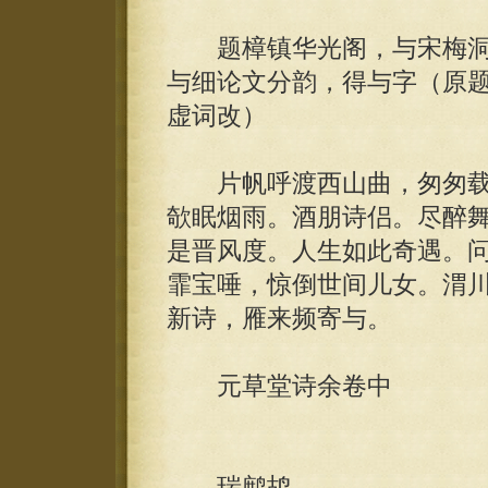
题樟镇华光阁，与宋梅洞
与细论文分韵，得与字（原
虚词改）
片帆呼渡西山曲，匆匆载
欹眠烟雨。酒朋诗侣。尽醉
是晋风度。人生如此奇遇。
霏宝唾，惊倒世间儿女。渭
新诗，雁来频寄与。
元草堂诗余卷中
瑞鹧鸪