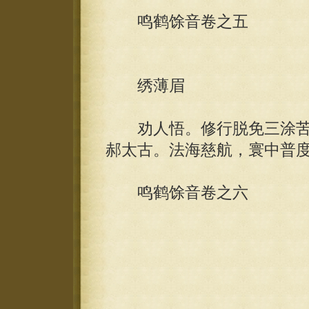
鸣鹤馀音卷之五
绣薄眉
劝人悟。修行脱免三涂苦
郝太古。法海慈航，寰中普
鸣鹤馀音卷之六