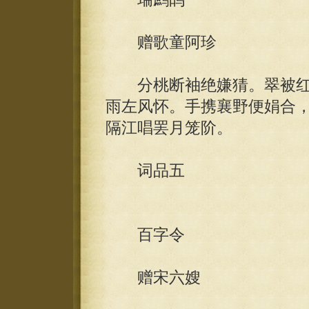
赠歌童阿珍
分桃断袖绝嫌猜。翠被红
雨左风怀。手携襄野便娟合
隔江唱罢月笼阶。
词品五
百字令
赠宋六嫂