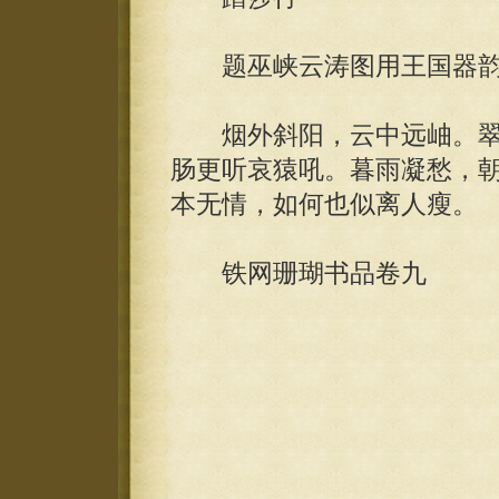
题巫峡云涛图用王国器
烟外斜阳，云中远岫。翠
肠更听哀猿吼。暮雨凝愁，
本无情，如何也似离人瘦。
铁网珊瑚书品卷九