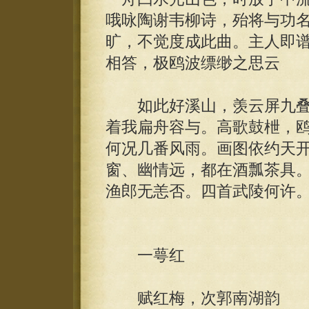
哦咏陶谢韦柳诗，殆将与功
旷，不觉度成此曲。主人即
相答，极鸥波缥缈之思云
如此好溪山，羡云屏九叠
着我扁舟容与。高歌鼓枻，
何况几番风雨。画图依约天
窗、幽情远，都在酒瓢茶具
渔郎无恙否。四首武陵何许
一萼红
赋红梅，次郭南湖韵