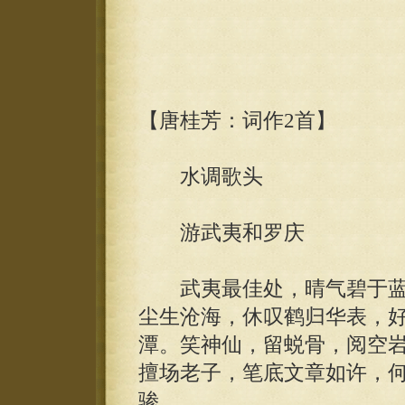
【唐桂芳：词作2首】
水调歌头
游武夷和罗庆
武夷最佳处，晴气碧于蓝
尘生沧海，休叹鹤归华表，
潭。笑神仙，留蜕骨，阅空
擅场老子，笔底文章如许，
骖。