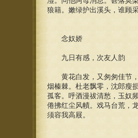
湿。问他阿母消息。甚落莫
狼籍。嫩绿护出溪头，谁顾
念奴娇
九日有感，次友人韵
黄花白发，又匆匆佳节，
烟榛棘。杜老飘零，沈郎瘦
孤客。呼酒漫祓清愁，玉奴
倦拂红尘风幘。戏马台荒，
须容我高屐。