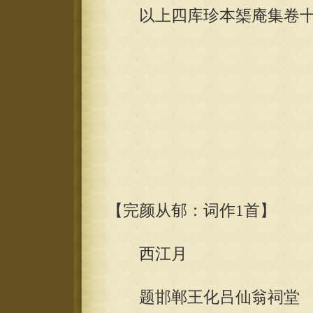
以上四库珍本榘庵集卷十
【完颜从郁：词作1首】
西江月
题邯郸王化吕仙翁祠堂