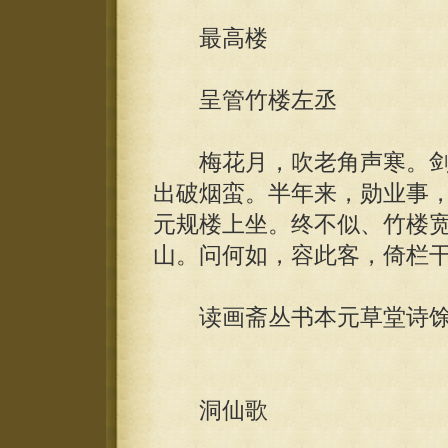
最高楼
呈管竹楼左丞
梅花月，吹老角声寒。剑
出破烟蛮。半年来，勋业事
元规楼上坐。终不似、竹楼
山。问何如，容此客，倚栏
读画斋丛书本元草堂诗馀
洞仙歌