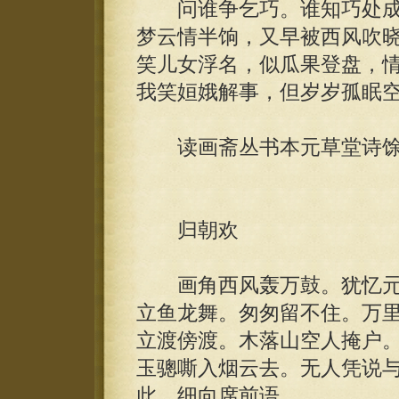
问谁争乞巧。谁知巧处成
梦云情半饷，又早被西风吹
笑儿女浮名，似瓜果登盘，
我笑姮娥解事，但岁岁孤眠
读画斋丛书本元草堂诗馀
归朝欢
画角西风轰万鼓。犹忆元
立鱼龙舞。匆匆留不住。万
立渡傍渡。木落山空人掩户
玉骢嘶入烟云去。无人凭说
此，细向席前语。