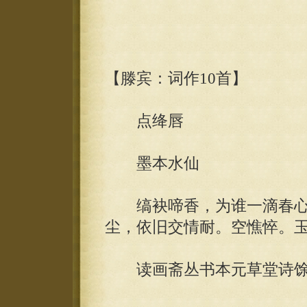
【滕宾：词作10首】
点绛唇
墨本水仙
缟袂啼香，为谁一滴春心
尘，依旧交情耐。空憔悴。
读画斋丛书本元草堂诗馀