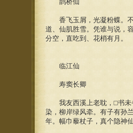
鹊桥仙
香飞玉屑，光凝粉蝶。不
道、仙肌胜雪。凭谁与说，
分空，直吃到、花梢有月。
临江仙
寿窦长卿
我友西溪上老耽，□书未省
染，柳岸绿风牵。有子有孙
年。幅巾藜杖子，真个隐神