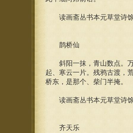
读画斋丛书本元草堂诗馀
鹊桥仙
斜阳一抹，青山数点。万
起、寒云一片。残鸦古渡，
桥东，是那个、柴门半掩。
读画斋丛书本元草堂诗馀
齐天乐