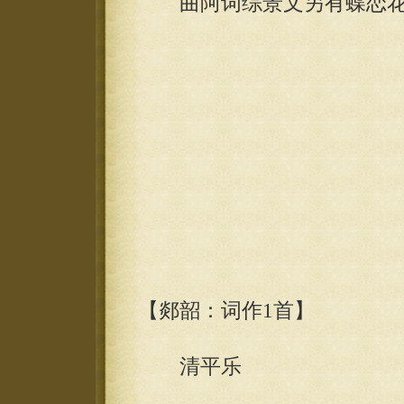
曲阿词综景文另有蝶恋花
【郯韶：词作1首】
清平乐