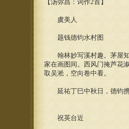
【汤弥昌：词作2首】
虞美人
题钱德钧水村图
翰林妙写溪村趣。茅屋知
家在画图间。西风门掩芦花
取吴淞，空向卷中看。
延祐丁巳中秋日，德钧携
祝英台近