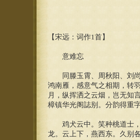
【宋远：词作1首】
意难忘
同滕玉霄、周秋阳、刘尚
鸿南雁，感意气之相期，转
月，纵挥洒之云烟，岂无知
樟镇华光阁誌别。分韵得重
鸡犬云中。笑种桃道士，
龙。云上下，燕西东。久别