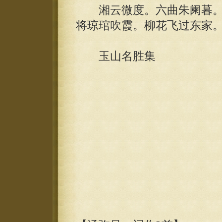
湘云微度。六曲朱阑暮。
将琼琯吹霞。柳花飞过东家
玉山名胜集