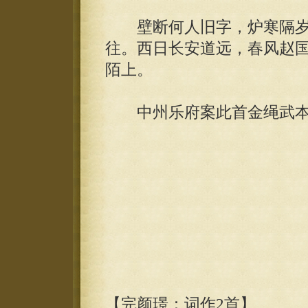
壁断何人旧字，炉寒隔岁
往。西日长安道远，春风赵
陌上。
中州乐府案此首金绳武本
【完颜璟：词作2首】