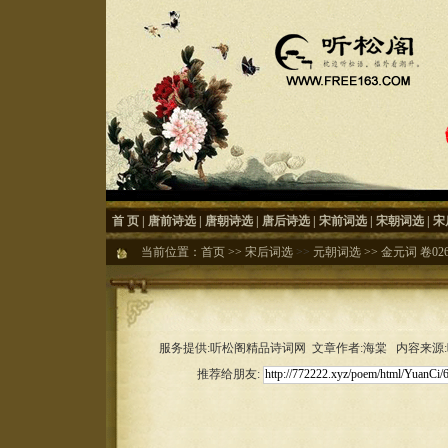
首 页
|
唐前诗选
|
唐朝诗选
|
唐后诗选
|
宋前词选
|
宋朝词选
|
宋
当前位置：
首页
>>
宋后词选
>>
元朝词选
>>
金元词 卷02
服务提供:听松阁精品诗词网 文章作者:海棠 内容来源:听松
推荐给朋友: