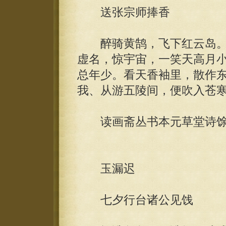
送张宗师捧香
醉骑黄鹄，飞下红云岛。
虚名，惊宇宙，一笑天高月
总年少。看天香袖里，散作
我、从游五陵间，便吹入苍
读画斋丛书本元草堂诗馀
玉漏迟
七夕行台诸公见饯