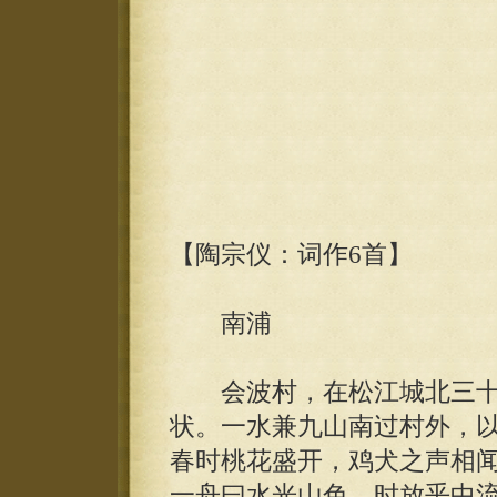
【陶宗仪：词作6首】
南浦
会波村，在松江城北三十
状。一水兼九山南过村外，
春时桃花盛开，鸡犬之声相
一舟曰水光山色，时放乎中