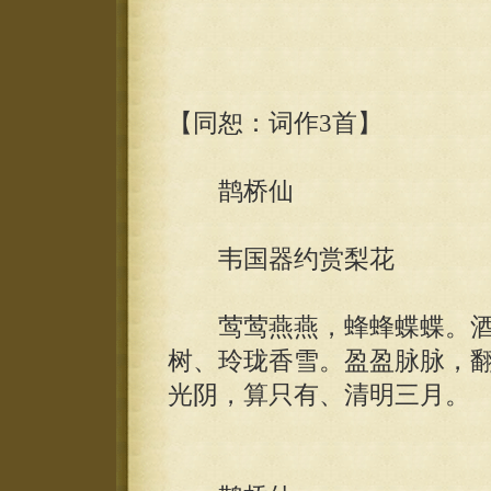
【同恕：词作3首】
鹊桥仙
韦国器约赏梨花
莺莺燕燕，蜂蜂蝶蝶。酒
树、玲珑香雪。盈盈脉脉，
光阴，算只有、清明三月。