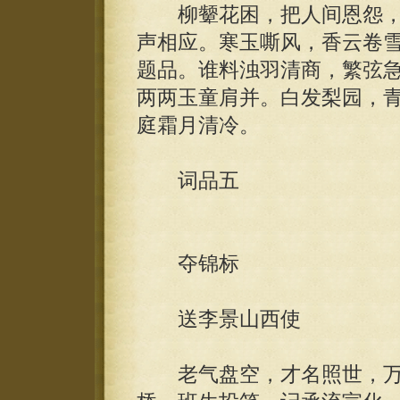
柳颦花困，把人间恩怨，
声相应。寒玉嘶风，香云卷
题品。谁料浊羽清商，繁弦
两两玉童肩并。白发梨园，
庭霜月清冷。
词品五
夺锦标
送李景山西使
老气盘空，才名照世，万