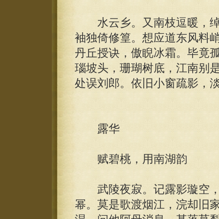
水云乡。又南枝逗暖，绰
袖独倚修篁。想应道东风料
丹丘授诀，傲睨冰霜。毕竟
瑙坡头，珊瑚树底，江南别
处误刘郎。依旧小窗疏影，
露华
赋碧桃，用南湖韵
武陵夜寂。记露影璇空，
幂。莫是歌渡烟江，浣却旧