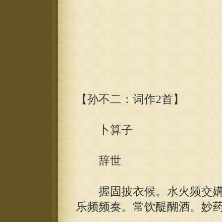
【孙不二：词作2首】
卜算子
辞世
握固披衣候。水火频交媾
乐频频奏。常饮醍醐酒。妙