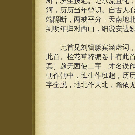
桥，班生投笔。记承流宣化
河，历历当年曾识。自古人
端隔断，两戒平分，天南地
到明年归对西山，细说安边
此首见刘辑滕宾涵虚词，
此首。检花草粹编卷十有此
宾）题无西使二字，才名误
朝作朝中，班生作班超，历
字全脱，地北作天北，瞻依