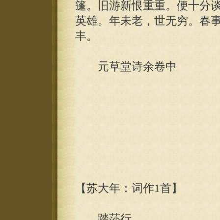
篷。旧游新恨重重。便十分
英雄。年未老，世无穷。春
丰。
元草堂诗余卷中
【苏大年：词作1首】
踏莎行