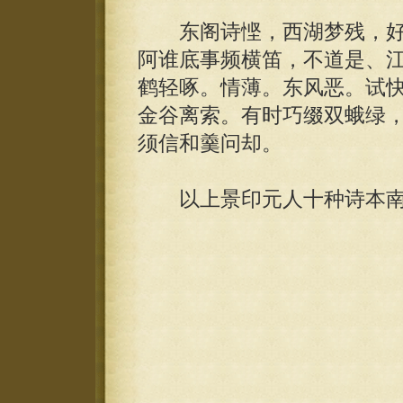
东阁诗悭，西湖梦残，好
阿谁底事频横笛，不道是、
鹤轻啄。情薄。东风恶。试
金谷离索。有时巧缀双蛾绿
须信和羹问却。
以上景印元人十种诗本南