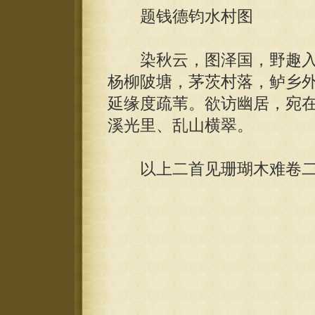
题钱德钧水村图
染秋云，图泽国，野趣入
杨柳陂塘，茅茨村落，鲈乡
延缘度疏苇。欲访幽居，宛
溪光里、乱山横翠。
以上二首见珊瑚木难卷