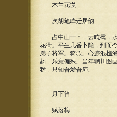
木兰花慢
次胡笔峰迁居韵
占中山一＊，云晻霭，水
花衢。平生几番卜隐，到而
弟子将军。猗欤。心迹混樵
药，乐意偏殊。当年辋川图
秫，只知吾爱吾庐。
月下笛
赋落梅