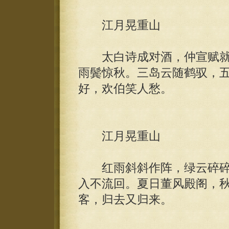
江月晃重山
太白诗成对酒，仲宣赋就
雨鬓惊秋。三岛云随鹤驭，
好，欢伯笑人愁。
江月晃重山
红雨斜斜作阵，绿云碎碎
入不流回。夏日董风殿阁，
客，归去又归来。