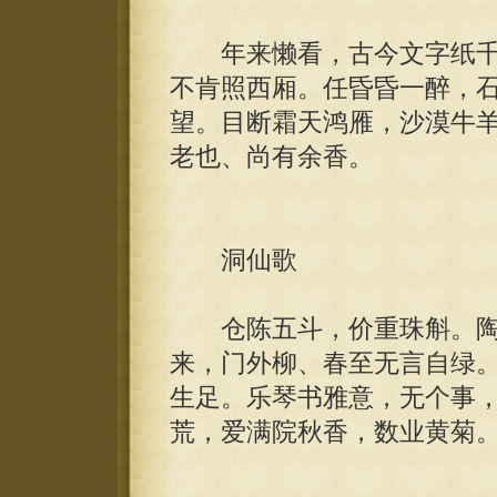
年来懒看，古今文字纸千
不肯照西厢。任昏昏一醉，
望。目断霜天鸿雁，沙漠牛
老也、尚有余香。
洞仙歌
仓陈五斗，价重珠斛。陶
来，门外柳、春至无言自绿
生足。乐琴书雅意，无个事
荒，爱满院秋香，数业黄菊