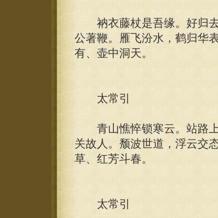
衲衣藤杖是吾缘。好归去
公著鞭。雁飞汾水，鹤归华
有、壶中洞天。
太常引
青山憔悴锁寒云。站路上
关故人。颓波世道，浮云交
草、红芳斗春。
太常引