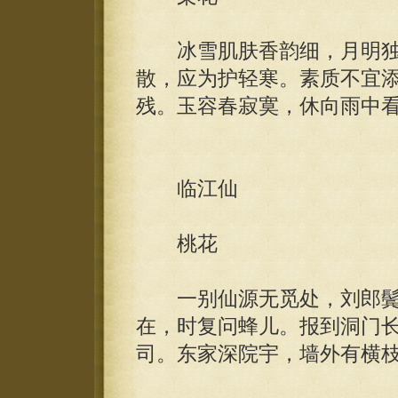
冰雪肌肤香韵细，月明独
散，应为护轻寒。素质不宜
残。玉容春寂寞，休向雨中
临江仙
桃花
一别仙源无觅处，刘郎鬓
在，时复问蜂儿。报到洞门
司。东家深院宇，墙外有横