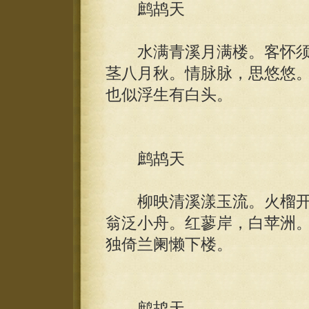
鹧鸪天
水满青溪月满楼。客怀须
茎八月秋。情脉脉，思悠悠
也似浮生有白头。
鹧鸪天
柳映清溪漾玉流。火榴开
翁泛小舟。红蓼岸，白苹洲
独倚兰阑懒下楼。
鹧鸪天