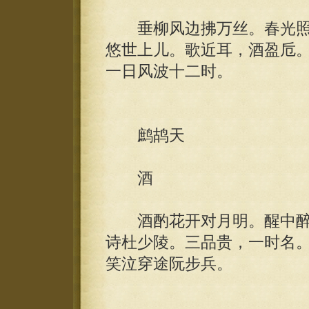
垂柳风边拂万丝。春光照
悠世上儿。歌近耳，酒盈卮
一日风波十二时。
鹧鸪天
酒
酒酌花开对月明。醒中醉
诗杜少陵。三品贵，一时名
笑泣穿途阮步兵。