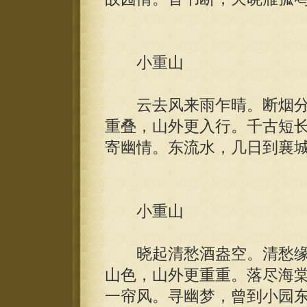
小重山
云去风来雨乍晴。断烟分
重叠，山外更入行。千古短
寄幽情。东流水，几日到襄
小重山
晓起清愁酒盎空。清愁缘
山色，山外更重重。落尽海
一帘风。寻幽梦，曾到小园