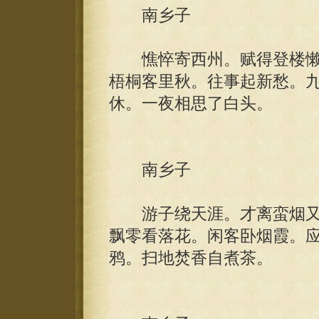
南乡子
憔悴寄西州。赋得登楼懒
梧桐客里秋。往事起新愁。
休。一夜相思了白头。
南乡子
游子绕天涯。才离蛮烟又
飘零看落花。闲客卧烟霞。
鸦。扫地焚香自煮茶。