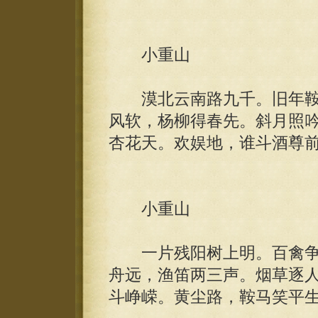
小重山
漠北云南路九千。旧年鞍
风软，杨柳得春先。斜月照
杏花天。欢娱地，谁斗酒尊
小重山
一片残阳树上明。百禽争
舟远，渔笛两三声。烟草逐
斗峥嵘。黄尘路，鞍马笑平