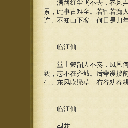
满路红尘飞不去，春风弄
景，此事古难全。若智若痴
连。不知山下客，何日是归
临江仙
堂上箫韶人不奏，凤凰何
毅，志不在齐城。后辈谩搜
生。东风吹绿草，布谷劝春
临江仙
梨花