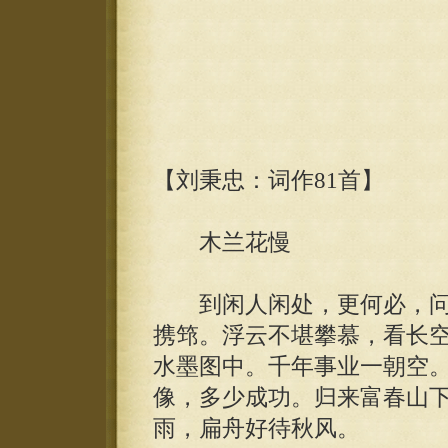
【刘秉忠：词作81首】
木兰花慢
到闲人闲处，更何必，问
携筇。浮云不堪攀慕，看长
水墨图中。千年事业一朝空
像，多少成功。归来富春山
雨，扁舟好待秋风。