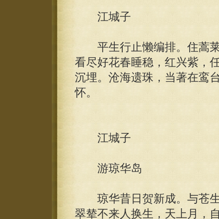
江城子
平生行止懒编排。住蒿莱
看尽好花春睡稳，红兴紫，
沉埋。沧海遗珠，当著在鸾
怀。
江城子
游琼华岛
琼华昔日贺新成。与苍生
翠辇不来人换生，天上月，