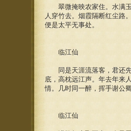
翠微掩映农家住。水满玉
人穿竹去。烟霞隔断红尘路
便是太平无事处。
临江仙
同是天涯流落客，君还先
底，高枕远江声。年去年来
情。几时同一醉，挥手谢公
临江仙