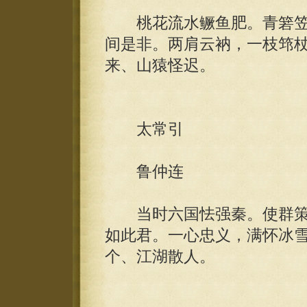
桃花流水鳜鱼肥。青箬笠
间是非。两肩云衲，一枝筇
来、山猿怪迟。
太常引
鲁仲连
当时六国怯强秦。使群策
如此君。一心忠义，满怀冰
个、江湖散人。