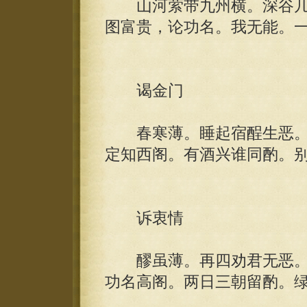
山河萦带九州横。深谷几
图富贵，论功名。我无能。
谒金门
春寒薄。睡起宿酲生恶。
定知西阁。有酒兴谁同酌。
诉衷情
醪虽薄。再四劝君无恶。
功名高阁。两日三朝留酌。