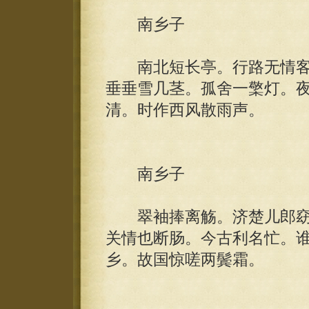
南乡子
南北短长亭。行路无情客
垂垂雪几茎。孤舍一檠灯。
清。时作西风散雨声。
南乡子
翠袖捧离觞。济楚儿郎窈
关情也断肠。今古利名忙。
乡。故国惊嗟两鬓霜。