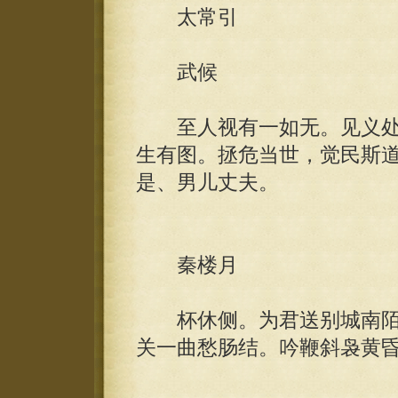
太常引
武候
至人视有一如无。见义处
生有图。拯危当世，觉民斯
是、男儿丈夫。
秦楼月
杯休侧。为君送别城南陌
关一曲愁肠结。吟鞭斜袅黄