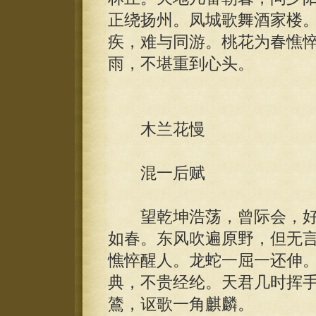
正绕扬州。凤城歌舞酒家楼
疾，难与同游。桃花为春憔
雨，不堪重到心头。
木兰花慢
混一后赋
望乾坤浩荡，曾际会，好
如春。东风吹遍原野，但无
憔悴醒人。龙蛇一屈一还伸
典，不贵经纶。天君几时挥
鷟，讴歌一角麒麟。