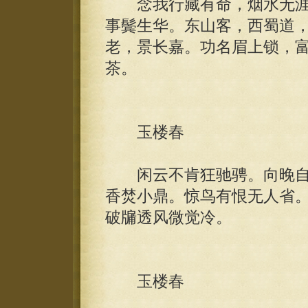
念我行藏有命，烟水无涯
事鬓生华。东山客，西蜀道
老，景长嘉。功名眉上锁，
茶。
玉楼春
闲云不肯狂驰骋。向晚自
香焚小鼎。惊鸟有恨无人省
破牖透风微觉冷。
玉楼春