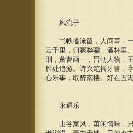
风流子
书帙省淹留，人间事，一
云千里，归骤骅骝。酒杯里
刑，萧曹画一，晋朝人物，
胜处追游。诗兴笔摇牙管，
心乐事，取醉南楼。好在五
永遇乐
山谷家风，萧闲情味，只