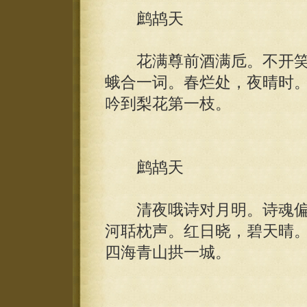
鹧鸪天
花满尊前酒满卮。不开笑
蛾合一词。春烂处，夜晴时
吟到梨花第一枝。
鹧鸪天
清夜哦诗对月明。诗魂偏
河聒枕声。红日晓，碧天晴
四海青山拱一城。