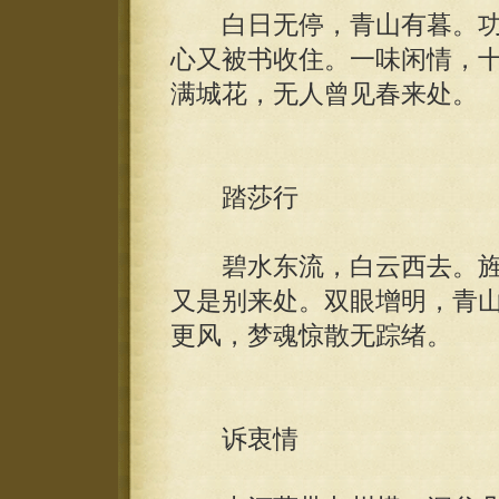
白日无停，青山有暮。功
心又被书收住。一味闲情，
满城花，无人曾见春来处。
踏莎行
碧水东流，白云西去。旌
又是别来处。双眼增明，青
更风，梦魂惊散无踪绪。
诉衷情