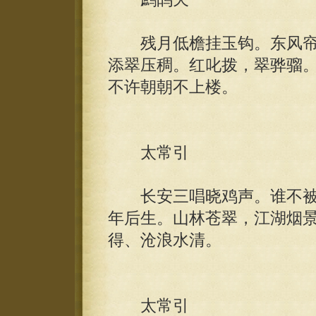
残月低檐挂玉钩。东风帘
添翠压稠。红叱拨，翠骅骝
不许朝朝不上楼。
太常引
长安三唱晓鸡声。谁不被
年后生。山林苍翠，江湖烟
得、沧浪水清。
太常引