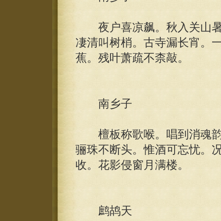
夜户喜凉飙。秋入关山暑
凄清叫树梢。古寺漏长宵。
蕉。残叶萧疏不柰敲。
南乡子
檀板称歌喉。唱到消魂韵
骊珠不断头。惟酒可忘忧。
收。花影侵窗月满楼。
鹧鸪天