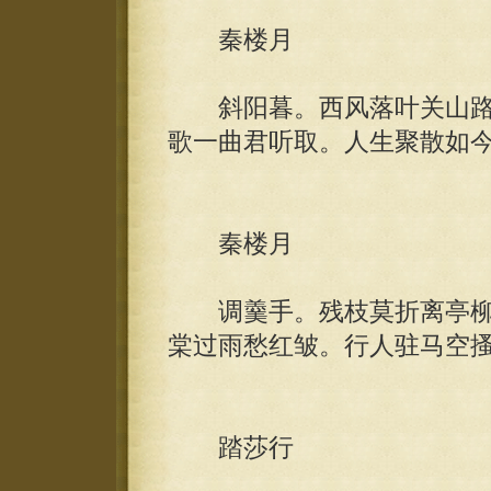
秦楼月
斜阳暮。西风落叶关山路
歌一曲君听取。人生聚散如
秦楼月
调羹手。残枝莫折离亭柳
棠过雨愁红皱。行人驻马空
踏莎行