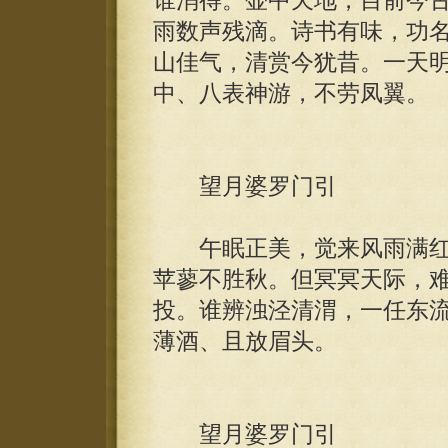
谁消得。壶中天地，目前今
雨数声残滴。诗书有味，功
山佳气，清赏今犹昔。一天
中、八表神游，不劳凤翼。
望月婆罗门引
午眠正美，觉来风雨满红
苹蓼不胜秋。但冥冥天际，
投。谁辨浊泾清渭，一任东
薄酒、且放眉头。
望月婆罗门引