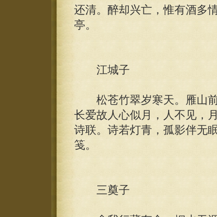
还清。醉却兴亡，惟有酒多
亭。
江城子
松苍竹翠岁寒天。雁山前
长爱故人心似月，人不见，
诗联。诗若灯青，孤影伴无
笺。
三奠子