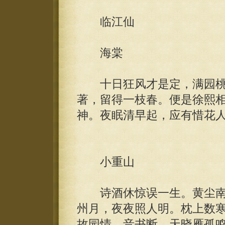
临江仙
海棠
十日狂风才是定，满园桃
著，留得一枝春。便是徐熙
神。夜眠清早起，应有惜花
小重山
诗酒休惊误一生。黄尘南
州月，夜夜照人明。枕上数
故园情。音书断，天晓雁孤