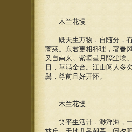
木兰花慢
既天生万物，自随分，有
蒿莱。东君更相料理，著春
又自南来。紫垣星月隔尘埃
日，草满金台。江山阅人多
鬓，尊前且好开怀。
木兰花慢
笑平生活计，渺浮海，一
林丘。天地几番朝暮，问夕