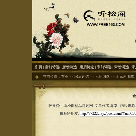
首 页
|
唐前诗选
|
唐朝诗选
|
唐后诗选
|
宋前词选
|
宋朝词选
|
宋
当前位置：
首页
>>
宋后词选
>>
元朝词选
>>
金元词 卷01
金
服务提供:听松阁精品诗词网 文章作者:海棠 内容来源:听松
推荐给朋友: