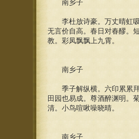
南乡子
李杜放诗豪。万丈晴虹吸
无言价自高。春日对春醪。
教。彩凤飘飘上九霄。
南乡子
季子解纵横。六印累累拜
田园也易成。尊酒醉渊明。
清。小鸟喧啾噪晓晴。
南乡子