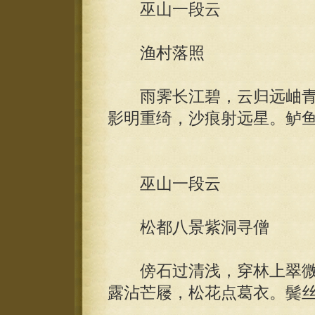
巫山一段云
渔村落照
雨霁长江碧，云归远岫青
影明重绮，沙痕射远星。鲈
巫山一段云
松都八景紫洞寻僧
傍石过清浅，穿林上翠微
露沾芒屦，松花点葛衣。鬓