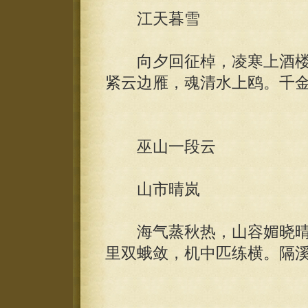
江天暮雪
向夕回征棹，凌寒上酒楼
紧云边雁，魂清水上鸥。千
巫山一段云
山市晴岚
海气蒸秋热，山容媚晓晴
里双蛾敛，机中匹练横。隔