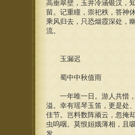
高垂翠壁，玉井冷涵银汉，
留。记重瞳，崇祀秩，答神
乘风归去，只恐烟霞深处，
流。
玉漏迟
蜀中中秋值雨
一年唯一日。游人共惜，
溢。幸有瑶琴玉笛，更是处
佳节。岂料数阵顽云，忽掩
虫呜咽。莫恨姮娥薄相，且
发。