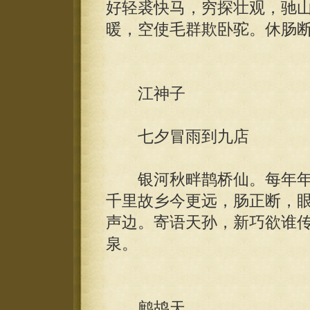
好轻裘快马，穷探壮观，驰
暖，空使毛群欺卧驼。休肠
江神子
七夕冒雨到九店
银河秋畔鹊桥仙。每年年
千里故乡今更远，肠正断，
声边。寄语天孙，新巧欲谁
泉。
鹧鸪天