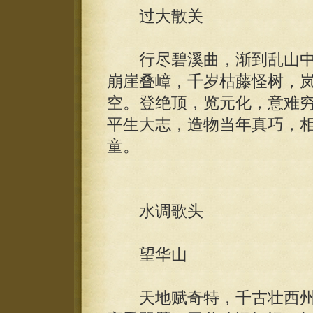
过大散关
行尽碧溪曲，渐到乱山中
崩崖叠嶂，千岁枯藤怪树，
空。登绝顶，览元化，意难
平生大志，造物当年真巧，
童。
水调歌头
望华山
天地赋奇特，千古壮西州