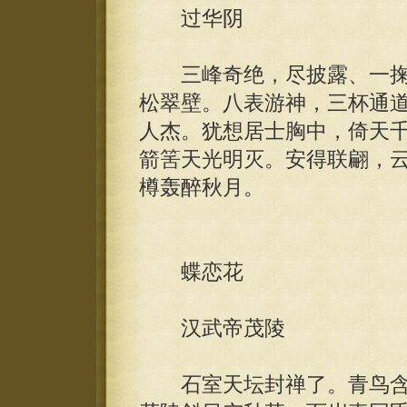
过华阴
三峰奇绝，尽披露、一掬
松翠壁。八表游神，三杯通
人杰。犹想居士胸中，倚天
箭筈天光明灭。安得联翩，
樽轰醉秋月。
蝶恋花
汉武帝茂陵
石室天坛封禅了。青鸟含