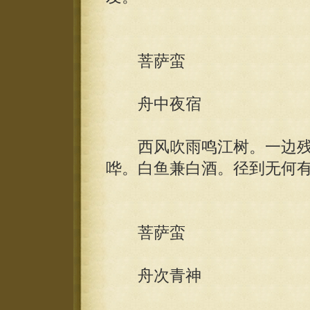
菩萨蛮
舟中夜宿
西风吹雨鸣江树。一边残
哗。白鱼兼白酒。径到无何
菩萨蛮
舟次青神