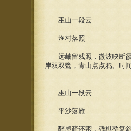
巫山一段云
渔村落照
远岫留残照，微波映断霞
岸双双鹭，青山点点鸦。时
巫山一段云
平沙落雁
醉墨疏还密，残棋整复斜