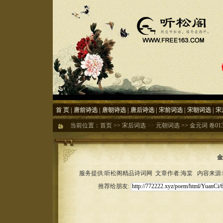
首 页
|
唐前诗选
|
唐朝诗选
|
唐后诗选
|
宋前词选
|
宋朝词选
|
宋
当前位置：
首页
>>
宋后词选
>>
元朝词选
>>
金元词 卷01
金
服务提供:听松阁精品诗词网 文章作者:海棠 内容来源:听松
推荐给朋友: