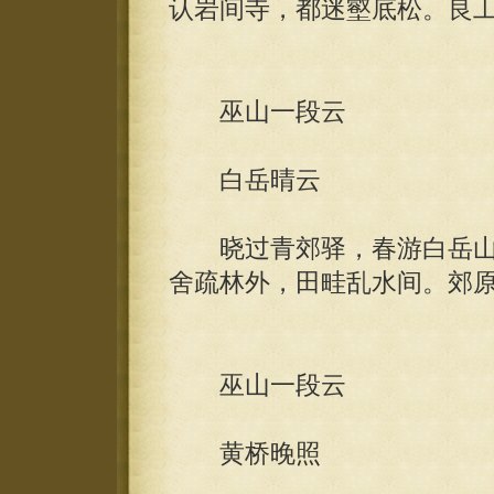
认岩间寺，都迷壑底松。良
巫山一段云
白岳晴云
晓过青郊驿，春游白岳山
舍疏林外，田畦乱水间。郊
巫山一段云
黄桥晚照