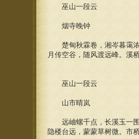
巫山一段云
烟寺晚钟
楚甸秋霖卷，湘岑暮霭浓
月传空谷，随风渡远峰。溪
巫山一段云
山市晴岚
远岫螺千点，长溪玉一围
隐楼台远，蒙蒙草树微。市