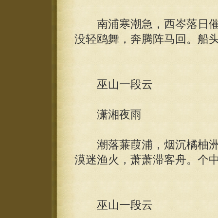
南浦寒潮急，西岑落日催
没轻鸥舞，奔腾阵马回。船
巫山一段云
潇湘夜雨
潮落蒹葭浦，烟沉橘柚洲
漠迷渔火，萧萧滞客舟。个
巫山一段云