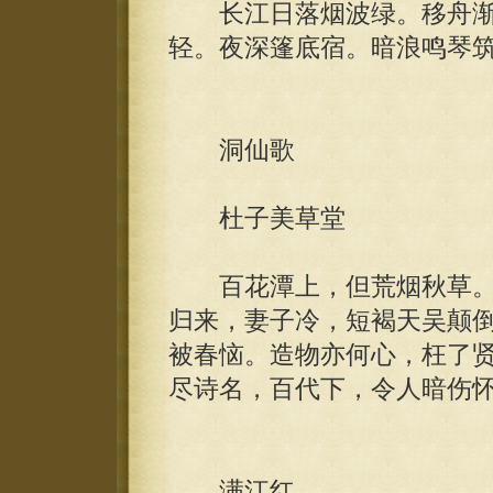
长江日落烟波绿。移舟渐
轻。夜深篷底宿。暗浪鸣琴
洞仙歌
杜子美草堂
百花潭上，但荒烟秋草。
归来，妻子冷，短褐天吴颠
被春恼。造物亦何心，枉了
尽诗名，百代下，令人暗伤
满江红