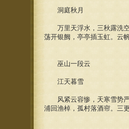
洞庭秋月
万里天浮水，三秋露洗空
荡开银阙，亭亭插玉虹。云
巫山一段云
江天暮雪
风紧云容惨，天寒雪势严
浦回渔棹，孤村落酒帘。三