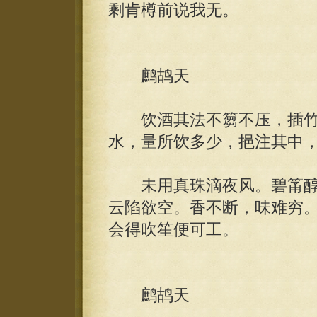
剩肯樽前说我无。
鹧鸪天
饮酒其法不篘不压，插竹
水，量所饮多少，挹注其中
未用真珠滴夜风。碧筩醇
云陷欲空。香不断，味难穷
会得吹笙便可工。
鹧鸪天