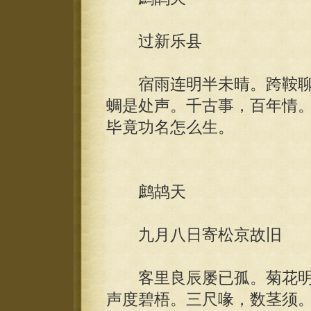
过新乐县
宿雨连明半未晴。跨鞍聊
蜩是处声。千古事，百年情
毕竟功名怎么生。
鹧鸪天
九月八日寄松京故旧
客里良辰屡已孤。菊花明
声度碧梧。三尺喙，数茎须