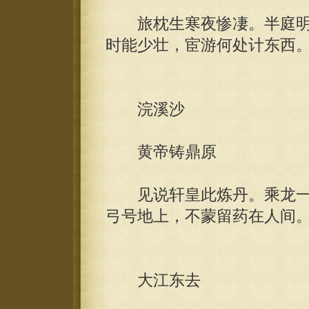
旅枕生寒夜惨凄。半庭明
时能少壮，宦游何处计东西
浣溪沙
黄帝铸鼎原
见说轩皇此炼丹。乘龙一
弓号地上，不蒙留药在人间
大江东去