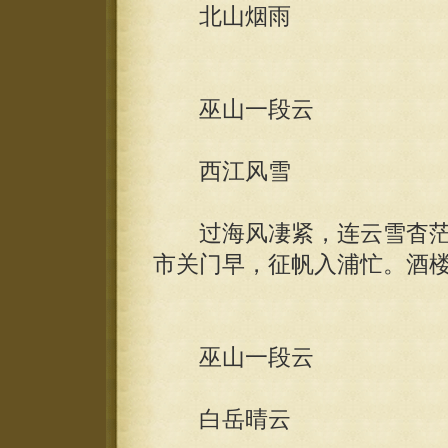
北山烟雨
巫山一段云
西江风雪
过海风凄紧，连云雪杳茫
市关门早，征帆入浦忙。酒
巫山一段云
白岳晴云