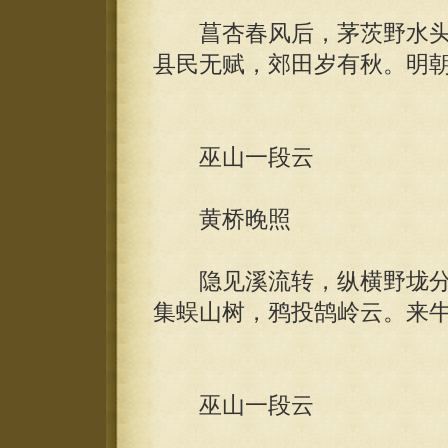
菖杏春风后，茅茨野水头
县民无赋，郊田岁有秋。明
巫山一段云
黄桥晚照
隐见溪流转，纵横野垅分
集蜈山树，鸦投鹄岭云。来
巫山一段云