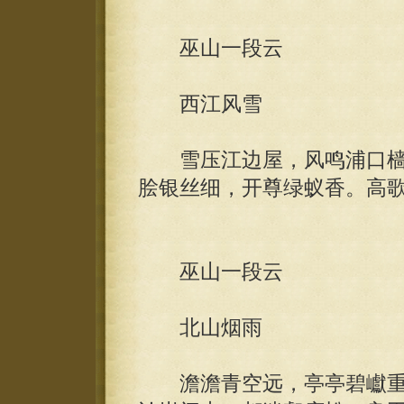
巫山一段云
西江风雪
雪压江边屋，风鸣浦口樯
脍银丝细，开尊绿蚁香。高
巫山一段云
北山烟雨
澹澹青空远，亭亭碧巘重