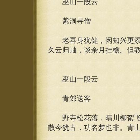
巫山一段云
紫洞寻僧
老喜身犹健，闲知兴更添
久云归岫，谈余月挂檐。但
巫山一段云
青郊送客
野寺松花落，晴川柳絮飞
散今犹古，功名梦也非。青