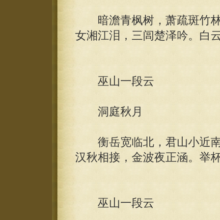
暗澹青枫树，萧疏斑竹林
女湘江泪，三闾楚泽吟。白
巫山一段云
洞庭秋月
衡岳宽临北，君山小近南
汉秋相接，金波夜正涵。举
巫山一段云