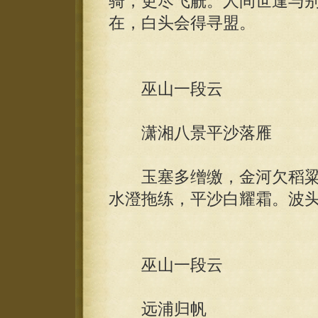
骑，更尽飞觥。人间世逢与
在，白头会得寻盟。
巫山一段云
潇湘八景平沙落雁
玉塞多缯缴，金河欠稻粱
水澄拖练，平沙白耀霜。波
巫山一段云
远浦归帆