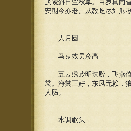
茂陵斜日空秋草。百岁真同
安期今亦老。从教吃尽如瓜
人月圆
马嵬效吴彦高
五云绣岭明珠殿，飞燕倚
裳。海棠正好，东风无赖，
人肠。
水调歌头