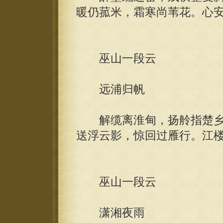
暖仍菰米，霜寒尚苇花。心
巫山一段云
远浦归帆
解缆离淮甸，扬舲指楚乡
送浮云影，惊回过雁行。江
巫山一段云
潇湘夜雨