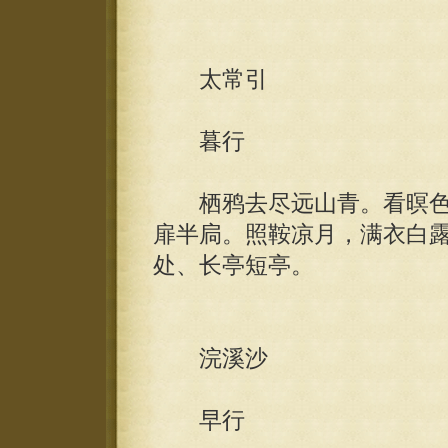
太常引
暮行
栖鸦去尽远山青。看暝色
扉半扃。照鞍凉月，满衣白
处、长亭短亭。
浣溪沙
早行