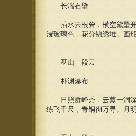
长湍石壁
插水云根耸，横空黛壁开
浸玻璃色，花分锦绣堆。画
巫山一段云
朴渊瀑布
日照群峰秀，云蒸一洞深
练飞千尺，青铜彻万寻。月