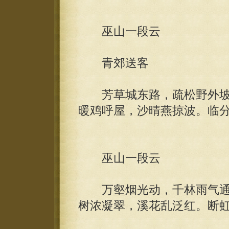
巫山一段云
青郊送客
芳草城东路，疏松野外坡
暖鸡呼屋，沙晴燕掠波。临
巫山一段云
万壑烟光动，千林雨气通
树浓凝翠，溪花乱泛红。断