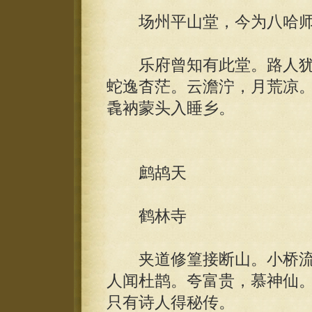
场州平山堂，今为八哈师
乐府曾知有此堂。路人犹
蛇逸杳茫。云澹泞，月荒凉
毳衲蒙头入睡乡。
鹧鸪天
鹤林寺
夹道修篁接断山。小桥流
人闻杜鹊。夸富贵，慕神仙
只有诗人得秘传。