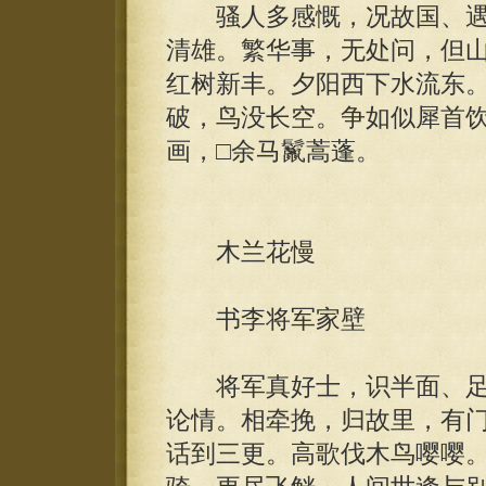
骚人多感慨，况故国、遇
清雄。繁华事，无处问，但
红树新丰。夕阳西下水流东
破，鸟没长空。争如似犀首
画，□余马鬣蒿蓬。
木兰花慢
书李将军家壁
将军真好士，识半面、足
论情。相牵挽，归故里，有
话到三更。高歌伐木鸟嘤嘤