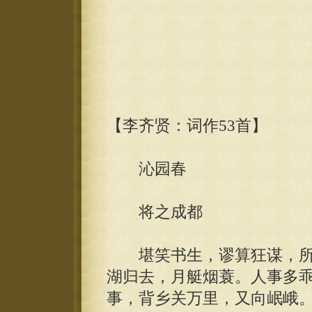
【李齐贤：词作53首】
沁园春
将之成都
堪笑书生，谬算狂谋，所
湖归去，月艇烟蓑。人事多
事，背乡关万里，又向岷峨