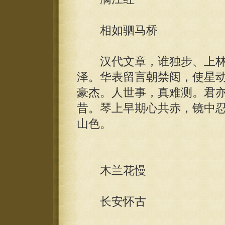
相如驷马桥
汉代文章，谁独步、上林
泽。华表留言朝禁闼，使星
豪杰。人世事，真难测。君
昔。琴上早期心共赤，镜中
山色。
木兰花慢
长安怀古