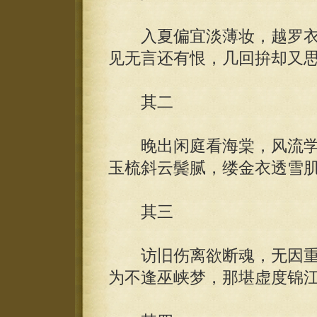
入夏偏宜淡薄妆，越罗衣
见无言还有恨，几回拚却又
其二
晚出闲庭看海棠，风流学
玉梳斜云鬓腻，缕金衣透雪
其三
访旧伤离欲断魂，无因重
为不逢巫峡梦，那堪虚度锦