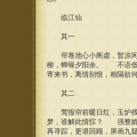
临江仙
其一
帘卷池心小阁虚，暂凉闲
柳，蝉噪夕阳余。 不语低
寄来书，离情别恨，相隔欲
其二
莺报帘前暖日红，玉炉残
梦，谁解此情悰？ 强整娇
再寻踪，更堪回顾，屏画九