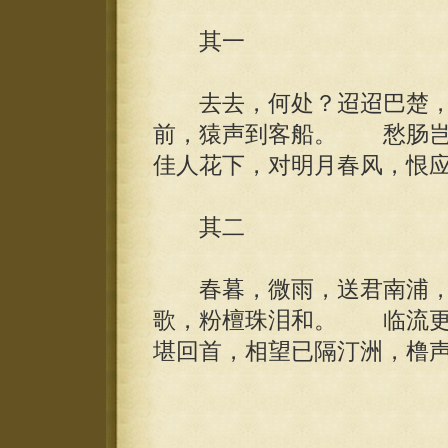
其一
去去，何处？迢迢巴楚，
前，猿声到客船。 愁肠岂
佳人花下，对明月春风，恨
其二
春暮，微雨，送君南浦，
歌，粉檀珠泪和。 临流更
堪回首，相望已隔汀洲，橹