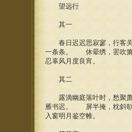
望远行
其一
春日迟迟思寂寥，行客关
一条条。 休晕绣，罢吹箫
忍辜风月度良宵。
其二
露滴幽庭落叶时，愁聚萧
雁书迟。 屏半掩，枕斜欹
入窗明月鉴空帷。