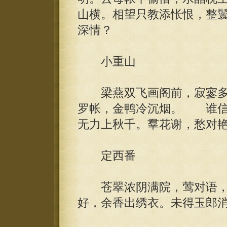
山横。相望只教添怅恨，整
深情？
小重山
梁燕双飞画阁前，寂寥多
罗帐，金鸭冷沉烟。 谁信
无力上秋千。羣花谢，愁对
定西番
苍翠浓阴满院，莺对语，
好，余香出绣衣。未得玉郎