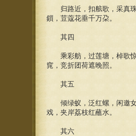
归路近，扣舷歌，采真珠
鎻，荳蔻花垂千万朶。
其四
乘彩舫，过莲塘，棹歌惊
窕，竞折团荷遮晚照。
其五
倾绿蚁，泛红螺，闲邀女
戏，夹岸荔枝红蘸水。
其六