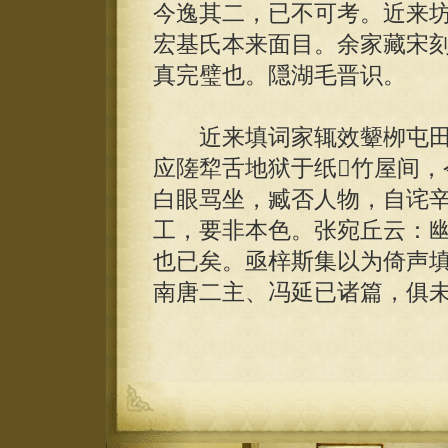
今逸其二，已不可考。近来
宏基氏本来面目。余家藏宋
真完璧也。隠湖毛晋识。
近来填词家辄效颦栁屯田
应隓犂舌地狱于纸竹屋间，
白眼骂坐，臧否人物，自诧
工，要非本色。张宛丘云：
也已矣。亟梓斯集以为倚声
南唐二主、冯延已诸篇，俱