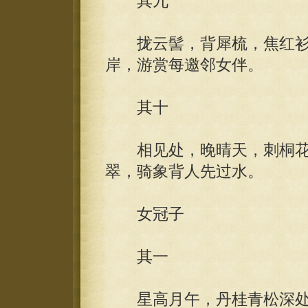
其九
拢云髻，背犀梳，焦红衫
岸，游赏每邀邻女伴。
其十
相见处，晚晴天，刺桐花
翠，骑象背人先过水。
女冠子
其一
星高月午，丹桂青松深处