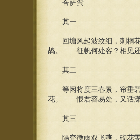
菩萨蛮
其一
回塘风起波纹细，刺桐花
鸪。 征帆何处客？相见还
其二
等闲将度三春景，帘垂碧
花。 恨君容易处，又话潇
其三
隔帘微雨双飞燕，砌花零