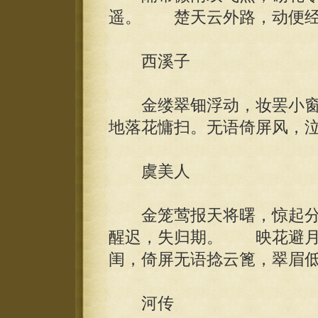
遥。 楚天云外路，动便经
西溪子
金缕翠钿浮动，妆罢小窗
地落花慵扫。无语倚屏风，
虞美人
金笼莺报天将曙，惊起分
醒迟，失归期。 映花避月
闺，倚屏无语捻云篦，翠眉
河传