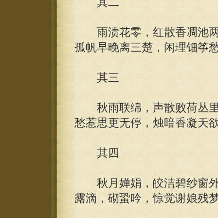
其二
雨渍花零，红散香凋池两
孤帆早晚离三楚，闲理钿筝
其三
秋雨联绵，声散败荷丛里
愁惹思更无停，烛暗香凝天
其四
秋月婵娟，皎洁碧纱窗外
露滴，砌蛩吟，惊觉谢娘残