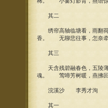
稀。 小窗灯影背，燕语惊
其二
绣帘高轴临塘看，雨翻荷
香。 无聊悲往事，怎奈牵
其三
天含残碧融春色，五陵薄
魂。 莺啼芳树暖，燕拂回
浣溪沙 李秀才洵
其一