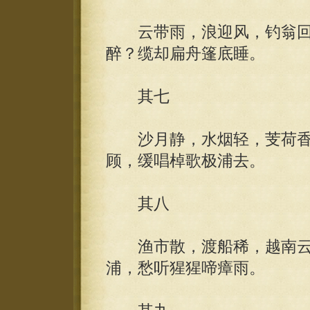
云带雨，浪迎风，钓翁回
醉？缆却扁舟篷底睡。
其七
沙月静，水烟轻，芰荷香
顾，缓唱棹歌极浦去。
其八
渔市散，渡船稀，越南云
浦，愁听猩猩啼瘴雨。