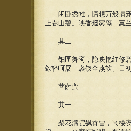
闲卧绣帷，慵想万般情宠
上春山碧。映香烟雾隔。蕙
其二
钿匣舞鸾，隐映艳红修碧
敛轻呵展，袅钗金燕软。日
菩萨蛮
其一
梨花满院飘香雪，高楼夜