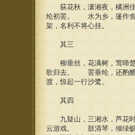
荻花秋，潇湘夜，橘洲佳
纶初罢。 水为乡，篷作舍
架，名利不将心挂。
其三
柳垂丝，花满树，莺啼楚
歌归去。 罢垂纶，还酌醑
渡，惊起一行沙鹭。
其四
九疑山，三湘水，芦花时
云游戏。 鼓清琴，倾绿蚁