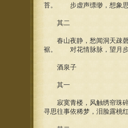
苔。 步虚声缥缈，想象思
其二
春山夜静，愁闻洞天疎磬
裾。 对花情脉脉，望月步
酒泉子
其一
寂寞青楼，风触绣帘珠碎
寻思往事依稀梦，泪脸露桃