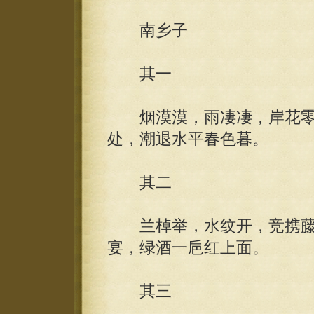
南乡子
其一
烟漠漠，雨凄凄，岸花零
处，潮退水平春色暮。
其二
兰棹举，水纹开，竞携藤
宴，绿酒一巵红上面。
其三