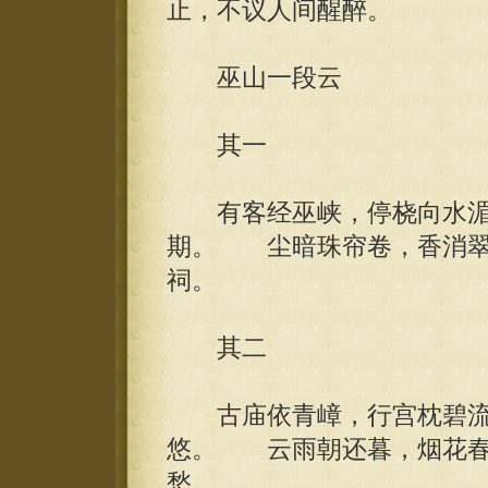
止，不议人间醒醉。
巫山一段云
其一
有客经巫峡，停桡向水湄
期。 尘暗珠帘卷，香消翠
祠。
其二
古庙依青嶂，行宫枕碧流
悠。 云雨朝还暮，烟花春
愁。