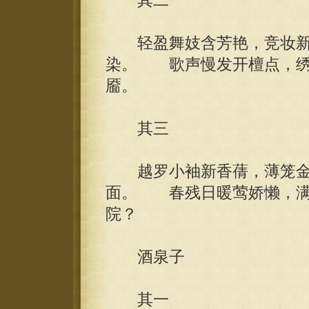
其二
轻盈舞妓含芳艳，竞妆新
染。 歌声慢发开檀点，绣
靥。
其三
越罗小袖新香蒨，薄笼金
面。 春残日暖莺娇懒，满
院？
酒泉子
其一