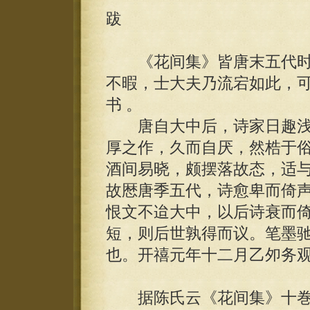
跋
《花间集》皆唐末五代时
不暇，士大夫乃流宕如此，
书 。
唐自大中后，诗家日趣浅
厚之作，久而自厌，然梏于
酒间易晓，颇摆落故态，适
故厯唐季五代，诗愈卑而倚
恨文不迨大中，以后诗衰而
短，则后世孰得而议。笔墨
也。开禧元年十二月乙夘务
据陈氏云《花间集》十巻