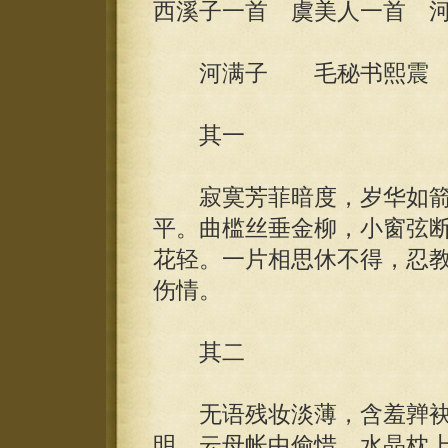
西溪子一首 虞美人一首 
河满子 毛秘书熙震
其一
寂寞芳菲暗度，岁华如箭
平。曲槛丝垂金柳，小窗弦
花轻。一片相思休不得，忍
伤情。
其二
无语残妆淡薄，含羞亸袂
明。云母帐中偷惜，水晶枕