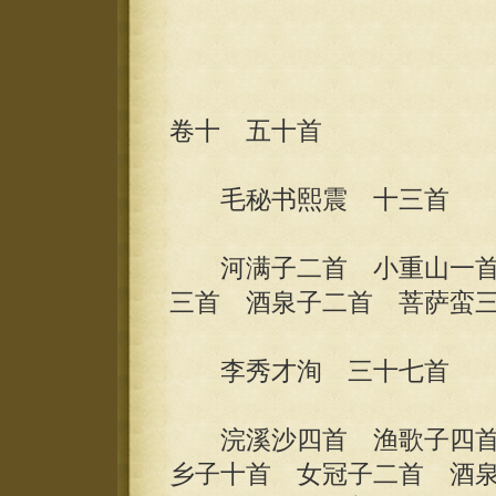
卷十 五十首
毛秘书熙震 十三首
河满子二首 小重山一首
三首 酒泉子二首 菩萨蛮
李秀才洵 三十七首
浣溪沙四首 渔歌子四首
乡子十首 女冠子二首 酒