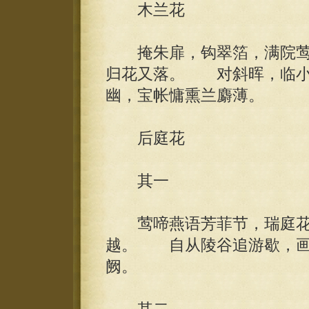
木兰花
掩朱扉，钩翠箔，满院莺
归花又落。 对斜晖，临小
幽，宝帐慵熏兰麝薄。
后庭花
其一
莺啼燕语芳菲节，瑞庭花
越。 自从陵谷追游歇，画
阙。