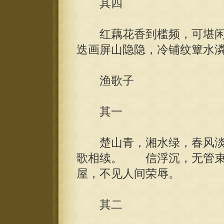
其四
红藕花香到槛频，可堪闲
迭画屏山隐隐，冷铺纹簟水
渔歌子
其一
楚山青，湘水绿，春风淡
歌相续。 信浮沉，无管束
屋，不见人间荣辱。
其二