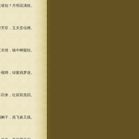
谁知？月明花满枝。
芳菲，玉关音信稀。
关情，镜中蝉鬓轻。
规啼，绿窗残梦迷。
归来，社前双燕回。
阑干，燕飞春又残。