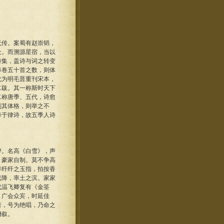
传。案蜀有赵崇韬，
众。而溯源星宿，当以
诗集，盖诗与词之转变
每卷五十首之数，则体
此为明毛晋重刊宋本，
二跋。其一称斯时天下
二称唐季、五代，诗愈
副其体格，则举之不
降于律诗，故五季人诗
。名高《白雪》，声
，豪家自制。莫不争高
举纤纤之玉指，拍按香
已降，率土之滨。家家
代温飞卿复有《金筌
。广会众宾，时延佳
者，号为绝唱，乃命之
烱叙。