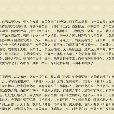
蜀赵崇祚编。崇祚字宏基，事孟昶为卫尉少卿，而不详其里贯。《十国春秋》亦无
崇祚疑即其兄弟行也。诗馀体变自唐，而盛行于五代。自宋以后，体制益繁，选录益
家词曲，俱赖以仅存。其中《渔父词》、《杨柳枝》、《浪淘沙》诸调，唐人仍载入
者不题名而题官，盖即《文选》书字之遗意。惟一人之词，时割数首入前后卷，以就
振孙谓所录自温庭筠而下十八人，凡五百首，今逸其二。坊刻妄有增加，殊失其旧。
林学士中书舍人欧阳炯序，作于孟昶之广政三年，乃晋高祖之天福五年也。后有陆游
如此，或者出于无聊。不知惟士大夫流宕如此，天下所以岌岌，游未反思其本耳。其
爱，能此不能彼，未易以理推也。不知文之体格有高卑，人之学力有强弱。学力不足
格，则举之有馀。律诗降于古诗，故中、晚唐古诗多不工，而律诗则时有佳作。词又
此犹能举七十斤者举百斤则蹶，举五十斤则运掉自如，有何不可理推乎。
迥巧，裁花剪叶，夺春艳以争鲜。是以唱《云谣》则金母词清；挹霞醴则穆王心醉
行云，字字而偏谐凤律。《杨柳》《大堤》之句，乐府相传；《芙蓉》《曲渚》之篇
；竞富樽前，数十珊瑚之树。则有绮筵公子，绣幌佳人，递叶叶之花笺，文抽丽锦；
用助娇娆之态。自南朝之宫体，扇北里之娼风。何止言之不文，所谓秀而不实。有唐
艳；处处之红楼夜月，自锁嫦娥。在明皇朝，则有李太白应制《清平乐》词四首。近
愧前人。今卫尉少卿字弘基，以拾翠洲边，自得羽毛之异；织绡泉底，独殊机杼之功
子词五百首，分为十卷。以烱粗预知音，辱请命题，仍为叙引。昔郢人有歌《阳春》
西园英哲，相资羽盖之欢；南国婵娟，休唱莲舟之引。时大蜀广政三年夏四月日欧阳