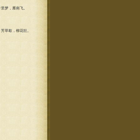
里梦，雁南飞。
芳草歇，柳花狂。
。
。
。