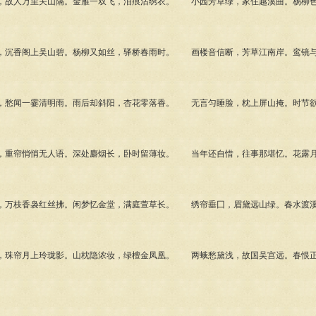
故人万里关山隔。金雁一双飞，泪痕沾绣衣。 小园芳草绿，家住越溪曲。杨柳色
沉香阁上吴山碧。杨柳又如丝，驿桥春雨时。 画楼音信断，芳草江南岸。鸾镜与
愁闻一霎清明雨。雨后却斜阳，杏花零落香。 无言匀睡脸，枕上屏山掩。时节欲
重帘悄悄无人语。深处麝烟长，卧时留薄妆。 当年还自惜，往事那堪忆。花露月
万枝香袅红丝拂。闲梦忆金堂，满庭萱草长。 绣帘垂囗，眉黛远山绿。春水渡溪
珠帘月上玲珑影。山枕隐浓妆，绿檀金凤凰。 两蛾愁黛浅，故国吴宫远。春恨正