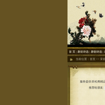
首 页
|
唐前诗选
|
唐朝诗选
|
当前位置：
首页
>>
宋
服务提供:听松阁精品
推荐给朋友: