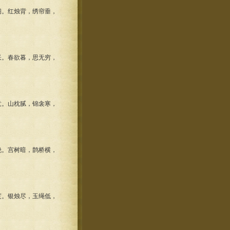
。红烛背，绣帘垂，
。春欲暮，思无穷，
。山枕腻，锦衾寒，
。宫树暗，鹊桥横，
。银烛尽，玉绳低，