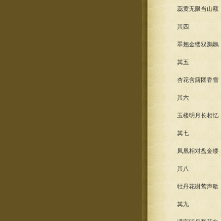
蕊黄无限当山额，
其四
翠翘金缕双鸂鶒，
其五
杏花含露团香雪，
其六
玉楼明月长相忆，
其七
凤凰相对盘金缕，
其八
牡丹花谢莺声歇，
其九