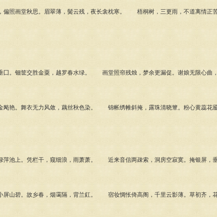
偏照画堂秋思。眉翠薄，鬓云残，夜长衾枕寒。 梧桐树，三更雨，不道离情正苦
囗。钿筐交胜金粟，越罗春水绿。 画堂照帘残烛，梦余更漏促。谢娘无限心曲，
飐艳。舞衣无力风敛，藕丝秋色染。 锦帐绣帷斜掩，露珠清晓簟。粉心黄蕊花靥
萍池上。凭栏干，窥细浪，雨萧萧。 近来音信两疎索，洞房空寂寞。掩银屏，垂
屏山碧。故乡春，烟霭隔，背兰釭。 宿妆惆怅倚高阁，千里云影薄。草初齐，花