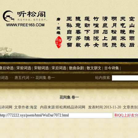
唐后诗选
|
宋前词选
|
宋朝词选
|
宋后词选
|
散曲杂剧
|
散文骈文
|
古今诗集
|
前词选
>>
唐五代词
>>
花间集 卷一
站内搜索:
花间集 卷一
诗词网 文章作者:海棠 内容来源:听松阁精品诗词网 发表时间:2013-11-20 文章类别