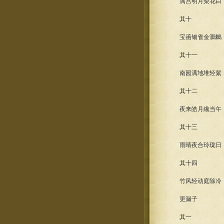
满宫明月梨花白，
其十
宝函钿雀金鸂鶒，
其十一
南园满地堆轻絮，
其十二
夜来皓月纔当午，
其十三
雨晴夜合玲珑日，
其十四
竹风轻动庭除冷，
更漏子
其一