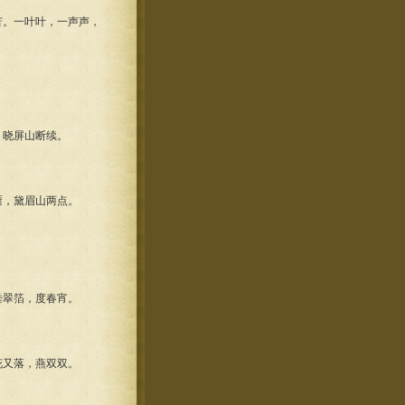
。一叶叶，一声声，
晓屏山断续。
，黛眉山两点。
翠箔，度春宵。
又落，燕双双。