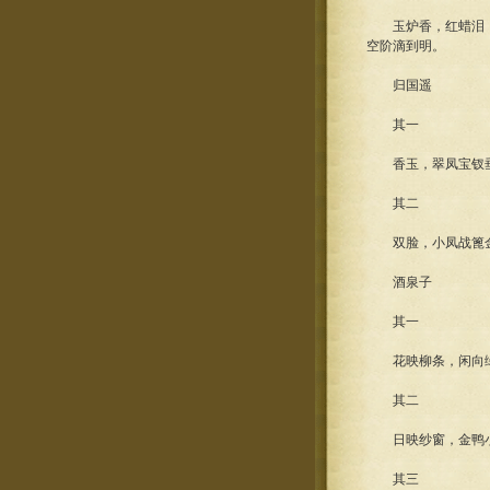
玉炉香，红蜡泪，
空阶滴到明。
归国遥
其一
香玉，翠凤宝钗垂
其二
双脸，小凤战篦金
酒泉子
其一
花映柳条，闲向绿
其二
日映纱窗，金鸭小
其三