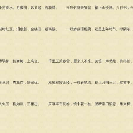
河春水。月孤明，风又起，杏花稀。 玉钗斜簪云鬟髻，裙上金缕凤。八行书，千
时红豆。泪痕新，金缕旧，断离肠。 一双娇燕语雕梁，还是去年时节。绿阴浓，
弱柳，折寒梅，上高台。 千里玉关春雪，雁来人不来。羌笛一声愁绝，月徘徊
草绿，杏花红，隔帘栊。 双鬓翠霞金缕，一枝春艳浓。楼上月明三五，琐窗中
似玉，柳如眉，正相思。 罗幕翠帘初卷，镜中花一枝。肠断塞门消息，雁来稀