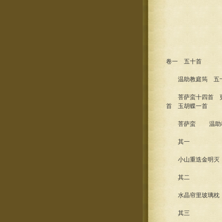
卷一 五十首
温助教庭筠 五
菩萨蛮十四首 更漏
首 玉胡蝶一首
菩萨蛮 温助
其一
小山重迭金明灭，
其二
水晶帘里玻璃枕，
其三