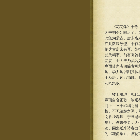
《花间集》十卷，后
为中书令廷隐之子。
此集为最古。唐末名
在此数调故也。于作
例为古所未有耳。陈
犹为精审。前有蜀翰
岌岌，士大夫乃流宕
卑而倚声者辄简古可
足。学力足以副其体
不及唐，词乃独胜。
花间集叙
镂玉雕琼，拟代工而
声而自合鸾歌；响遏
门下，三千玳瑁之簪
檀。不无清绝之词，
之香径春风，宁寻越
集》。迩来作者，无
论。因集近来诗客曲
为《花间集》。庶使