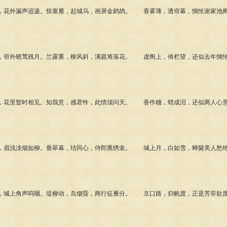
花外漏声迢递。惊塞雁，起城乌，画屏金鹧鸪。 香雾薄，透帘幕，惆怅谢家池阁
帘外晓莺残月。兰露重，柳风斜，满庭堆落花。 虚阁上，倚栏望，还似去年惆怅
花里暂时相见。知我意，感君怜，此情须问天。 香作穗，蜡成泪，还似两人心意
眉浅淡烟如柳。垂翠幕，结同心，侍郎熏绣衾。 城上月，白如雪，蝉鬓美人愁绝
城上角声呜咽。堤柳动，岛烟昏，两行征雁分。 京口路，归帆渡，正是芳菲欲度