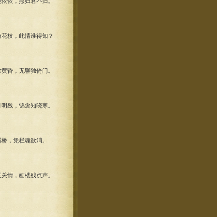
依依，燕归君不归。
花枝，此情谁得知？
黄昏，无聊独倚门。
明残，锦衾知晓寒。
桥，凭栏魂欲消。
关情，画楼残点声。