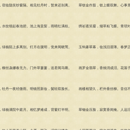
宿妆隐笑纱窗隔。相见牡丹时，暂来还别离。 翠钗金作股，钗上蝶双舞。心事竟
水纹细起春池碧。池上海棠梨，雨晴红满枝。 绣衫遮笑靥，烟草粘飞蝶。青琐对
绿杨陌上多离别。灯月在胧明，觉来闻晓莺。 玉钩褰翠幕，妆浅旧眉薄。春梦正
柳丝袅娜春无力。门外草萋萋，送君闻马嘶。 画罗金翡翠，香烛消成泪。花落子
牡丹一夜经微雨。明镜照新妆，鬓轻双脸长。 画楼相望久，栏外垂丝柳。音信不
绿杨满院中庭月。相忆梦难成，背窗灯半明。 翠钿金压脸，寂寞香闺掩。人远泪