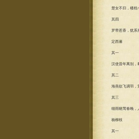
楚女不归，楼枕小
其四
罗带惹香，犹系别
定西蕃
其一
汉使昔年离别，攀
其二
海燕欲飞调羽，萱
其三
细雨晓莺春晚，人
杨柳枝
其一