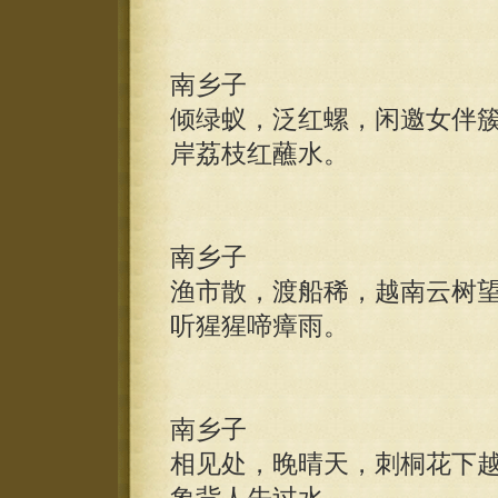
南乡子
倾绿蚁，泛红螺，闲邀女伴
岸荔枝红蘸水。
南乡子
渔市散，渡船稀，越南云树
听猩猩啼瘴雨。
南乡子
相见处，晚晴天，刺桐花下