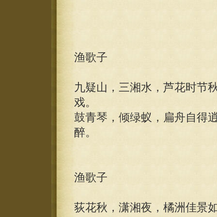
渔歌子
九疑山，三湘水，芦花时节
戏。
鼓青琴，倾绿蚁，扁舟自得
醉。
渔歌子
荻花秋，潇湘夜，橘洲佳景