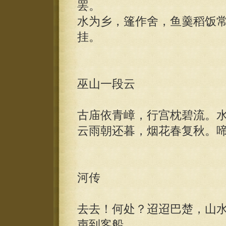
罢。
水为乡，篷作舍，鱼羹稻饭
挂。
巫山一段云
古庙依青嶂，行宫枕碧流。
云雨朝还暮，烟花春复秋。
河传
去去！何处？迢迢巴楚，山
声到客船。