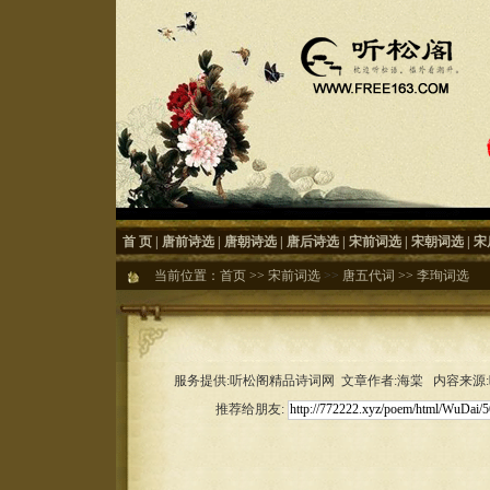
首 页
|
唐前诗选
|
唐朝诗选
|
唐后诗选
|
宋前词选
|
宋朝词选
|
宋
当前位置：
首页
>>
宋前词选
>>
唐五代词
>>
李珣词选
服务提供:听松阁精品诗词网 文章作者:海棠 内容来源:听松
推荐给朋友: