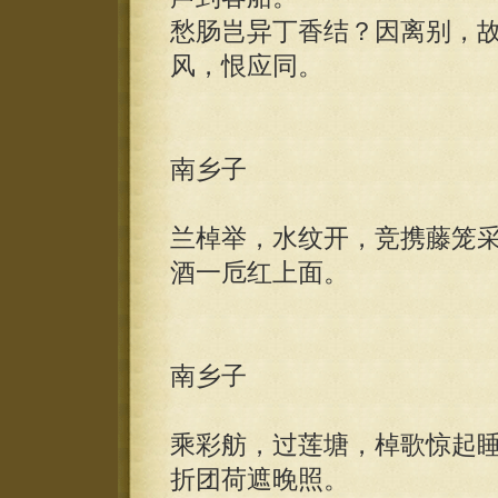
愁肠岂异丁香结？因离别，
风，恨应同。
南乡子
兰棹举，水纹开，竞携藤笼
酒一卮红上面。
南乡子
乘彩舫，过莲塘，棹歌惊起
折团荷遮晚照。