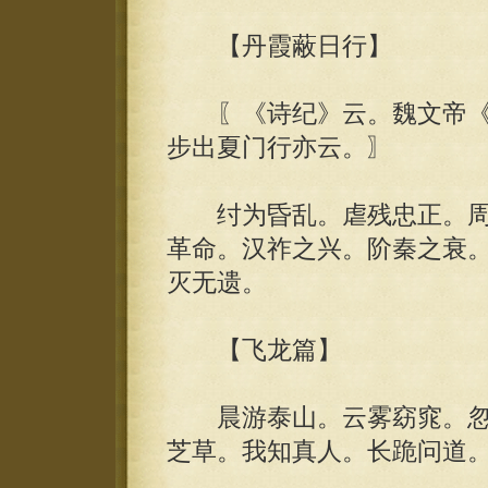
【丹霞蔽日行】
〖《诗纪》云。魏文帝《
步出夏门行亦云。〗
纣为昏乱。虐残忠正。周
革命。汉祚之兴。阶秦之衰
灭无遗。
【飞龙篇】
晨游泰山。云雾窈窕。忽
芝草。我知真人。长跪问道