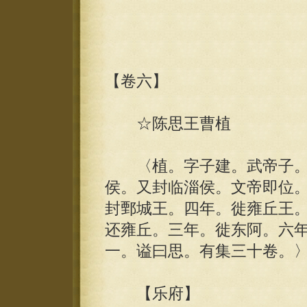
【卷六】
☆陈思王曹植
〈植。字子建。武帝子。
侯。又封临淄侯。文帝即位
封鄄城王。四年。徙雍丘王
还雍丘。三年。徙东阿。六
一。谥曰思。有集三十卷。
【乐府】