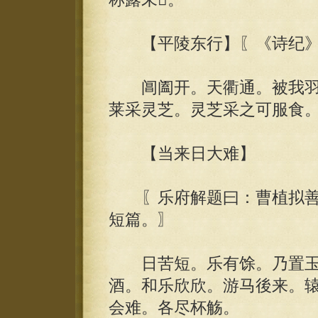
【平陵东行】〖《诗纪》
阊阖开。天衢通。被我羽
莱采灵芝。灵芝采之可服食
【当来日大难】
〖乐府解题曰：曹植拟善哉
短篇。〗
日苦短。乐有馀。乃置玉
酒。和乐欣欣。游马後来。
会难。各尽杯觞。