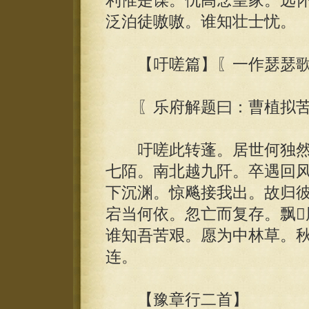
利惟是谋。仇高念皇家。远
泛泊徒嗷嗷。谁知壮士忧。
【吁嗟篇】〖一作瑟瑟歌
〖乐府解题曰：曹植拟苦
吁嗟此转蓬。居世何独然
七陌。南北越九阡。卒遇回
下沉渊。惊飚接我出。故归
宕当何依。忽亡而复存。飘
谁知吾苦艰。愿为中林草。
连。
【豫章行二首】