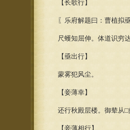
【长歌行】
〖乐府解题曰：曹植拟亟
尺蠖知屈伸。体道识穷达
【亟出行】
蒙雾犯风尘。
【妾薄幸】
还行秋殿层楼。御辇从□好
【妾薄相行】