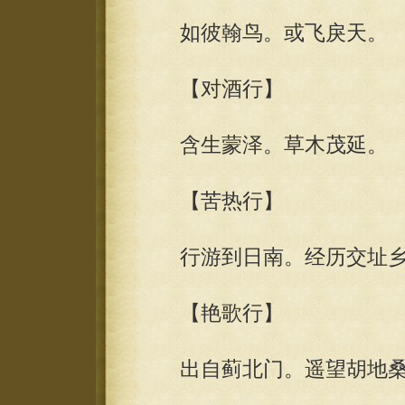
如彼翰鸟。或飞戾天。
【对酒行】
含生蒙泽。草木茂延。
【苦热行】
行游到日南。经历交址乡
【艳歌行】
出自蓟北门。遥望胡地桑