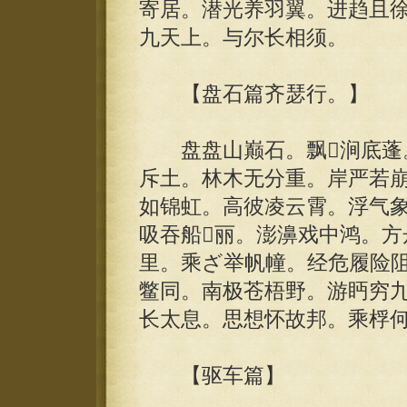
寄居。潜光养羽翼。进趋且
九天上。与尔长相须。
【盘石篇齐瑟行。】
盘盘山巅石。飘涧底蓬。
斥土。林木无分重。岸严若
如锦虹。高彼凌云霄。浮气
吸吞船丽。澎濞戏中鸿。方
里。乘ざ举帆幢。经危履险
鳖同。南极苍梧野。游眄穷
长太息。思想怀故邦。乘桴
【驱车篇】