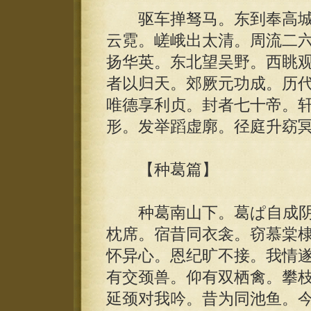
驱车掸驽马。东到奉高城
云霓。嵯峨出太清。周流二
扬华英。东北望吴野。西眺
者以归天。郊厥元功成。历
唯德享利贞。封者七十帝。
形。发举蹈虚廓。径庭升窈
【种葛篇】
种葛南山下。葛ぱ自成阴
枕席。宿昔同衣衾。窃慕棠
怀异心。恩纪旷不接。我情
有交颈兽。仰有双栖禽。攀
延颈对我吟。昔为同池鱼。