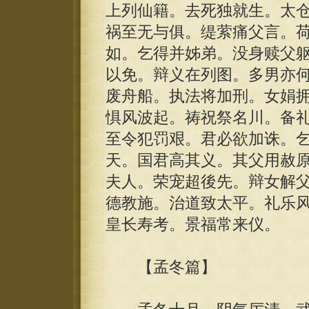
上列仙籍。去死独就生。太
祸至无与俱。缇萦痛父言。
如。乞得并姊弟。没身赎父
以免。辩义在列图。多男亦
废舟船。执法将加刑。女娟
惧风波起。祷祝祭名川。备礼
至令犯罚艰。君必欲加诛。
天。国君高其义。其父用赦
夫人。荣宠超後先。辩女解
德教施。治道致太平。礼乐
皇长寿考。景福常来仪。
【孟冬篇】