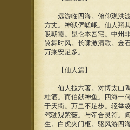
远游临四海。俯仰观洪波
方丈。神狱俨嵯峨。仙人翔
吸朝霞。昆仑本吾宅。中州
翼舞时风。长啸激清歌。金
万乘安足多。
【仙人篇】
仙人揽六著。对博太山隅
桂酒。而伯献神鱼。四海一
于天衢。万里不足步。轻举
驾驶观紫薇。与帝合灵符。
生。白虎夹门枢。驱风游四