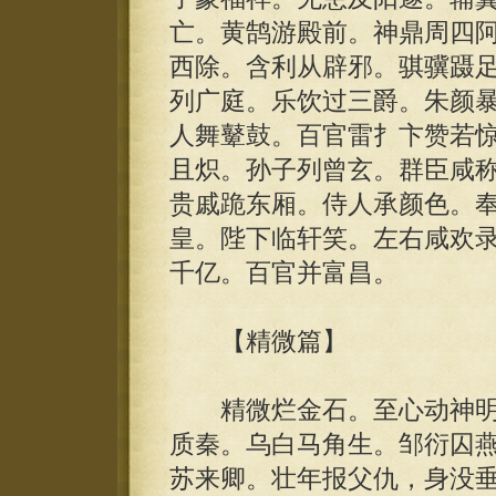
亡。黄鹄游殿前。神鼎周四
西除。含利从辟邪。骐骥蹑
列广庭。乐饮过三爵。朱颜
人舞鼙鼓。百官雷扌卞赞若
且炽。孙子列曾玄。群臣咸
贵戚跪东厢。侍人承颜色。
皇。陛下临轩笑。左右咸欢
千亿。百官并富昌。
【精微篇】
精微烂金石。至心动神明
质秦。乌白马角生。邹衍囚
苏来卿。壮年报父仇，身没