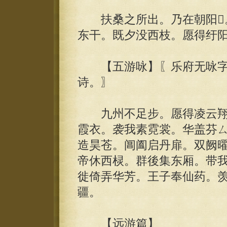
扶桑之所出。乃在朝阳。
东干。既夕没西枝。愿得纡
【五游咏】〖乐府无咏字
诗。〗
九州不足步。愿得凌云翔。
霞衣。袭我素霓裳。华盖芬
造昊苍。阊阖启丹扉。双阙
帝休西棂。群後集东厢。带
徙倚弄华芳。王子奉仙药。
疆。
【远游篇】