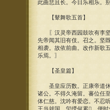
此曲悲且长。今日乐相乐。
【鼙舞歌五首】
〖汉灵帝西园鼓吹有李坚
先帝闻其旧有伎。召之。坚
相袭。故依前曲。改作新歌
乐焉。〗
【圣皇篇】
圣皇应历数。正康帝道休
诸公。不得久淹留。蕃位任
体仁慈。沈吟有爱恋。不忍
王当就国。玺绶何累。便时