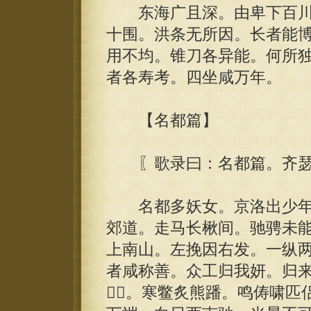
东海广且深。由卑下百川
十围。洪条无所因。长者能
用不均。锥刀各异能。何所
者各寿考。四坐咸万年。
【名都篇】
〖歌录曰：名都篇。齐瑟
名都多妖女。京洛出少年
郊道。走马长楸间。驰骋未
上南山。左挽因右发。一纵
者咸称善。众工归我妍。归来
。寒鳖炙熊蹯。鸣俦啸匹