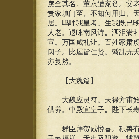
戾全其名。董永遭家贫。父
责家填门至。不知何用归。
居。呜呼我皇考。生我既已
人老。退咏南风诗。洒泪满
宣。万国咸礼让。百姓家肃
闵子。比屋皆仁贤。髫乱无
亦复然。
【大魏篇】
大魏应灵符。天禄方甫始
供养。中殿宜皇子。陛下长
群臣拜贺咸悦喜。积善有
子蒙福祥。无患及阳遂。辅