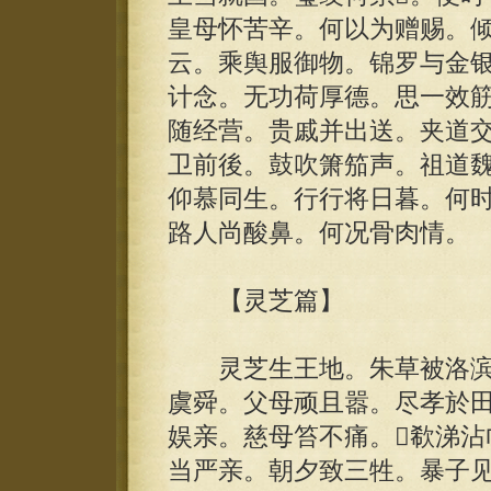
皇母怀苦辛。何以为赠赐。
云。乘舆服御物。锦罗与金银
计念。无功荷厚德。思一效
随经营。贵戚并出送。夹道交
卫前後。鼓吹箫笳声。祖道
仰慕同生。行行将日暮。何
路人尚酸鼻。何况骨肉情。
【灵芝篇】
灵芝生王地。朱草被洛滨
虞舜。父母顽且嚣。尽孝於田
娱亲。慈母笞不痛。欷涕沾
当严亲。朝夕致三牲。暴子