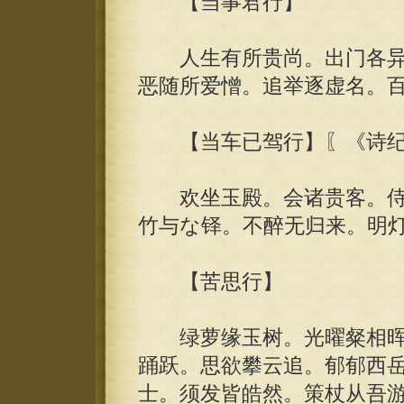
【当事君行】
人生有所贵尚。出门各异
恶随所爱憎。追举逐虚名。
【当车已驾行】〖《诗纪
欢坐玉殿。会诸贵客。侍
竹与な铎。不醉无归来。明
【苦思行】
绿萝缘玉树。光曜粲相晖
踊跃。思欲攀云追。郁郁西
士。须发皆皓然。策杖从吾