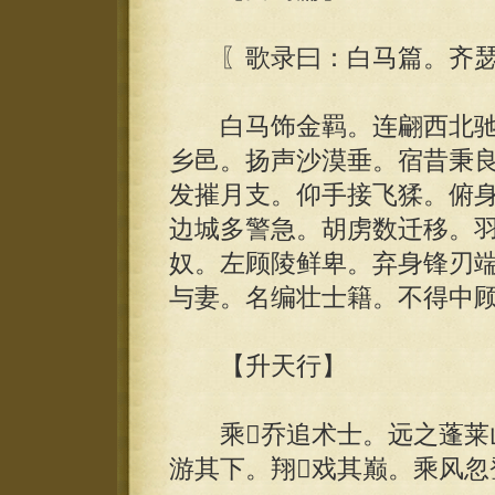
〖歌录曰：白马篇。齐瑟
白马饰金羁。连翩西北驰
乡邑。扬声沙漠垂。宿昔秉良
发摧月支。仰手接飞猱。俯
边城多警急。胡虏数迁移。
奴。左顾陵鲜卑。弃身锋刃
与妻。名编壮士籍。不得中
【升天行】
乘乔追术士。远之蓬莱山
游其下。翔戏其巅。乘风忽