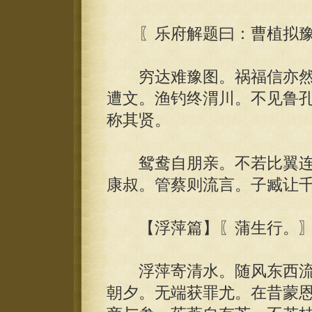
〖乐府解题曰：曹植拟豫
穷达难豫图。祸福信亦然
遭文。渔钓终渭川。不见鲁
称其贤。
鸳鸯自朋亲。不若比翼连
康叔。管蔡则流言。子臧让
【浮萍篇】〖蒲生行。
浮萍寄清水。随风东西流
朝夕。无端获罪尤。在昔蒙