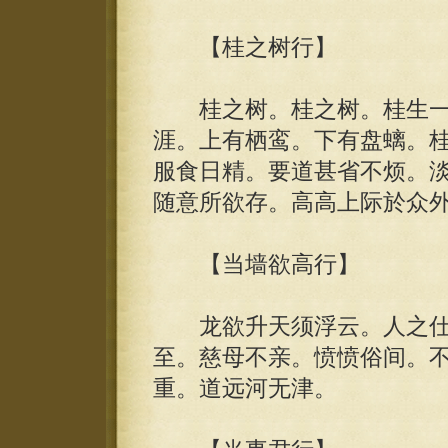
【桂之树行】
桂之树。桂之树。桂生一
涯。上有栖鸾。下有盘螭。
服食日精。要道甚省不烦。淡
随意所欲存。高高上际於众
【当墙欲高行】
龙欲升天须浮云。人之仕
至。慈母不亲。愤愤俗间。
重。道远河无津。