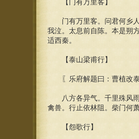
【门有万里客】
门有万里客。问君何乡人
我泣。太息前自陈。本是朔
适西秦。
【泰山梁甫行】
〖乐府解题曰：曹植改泰
八方各异气。千里殊风雨
禽兽。行止依林阻。柴门何
【怨歌行】