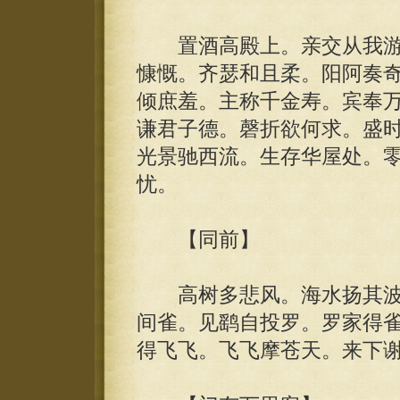
置酒高殿上。亲交从我游
慷慨。齐瑟和且柔。阳阿奏
倾庶羞。主称千金寿。宾奉
谦君子德。磬折欲何求。盛
光景驰西流。生存华屋处。
忧。
【同前】
高树多悲风。海水扬其波
间雀。见鹞自投罗。罗家得
得飞飞。飞飞摩苍天。来下