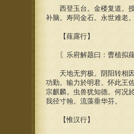
西登玉台。金楼复道。授
补脑。寿同金石。永世难老
【薤露行】
〖乐府解题曰：曹植拟薤
天地无穷极。阴阳转相因
功勤。输力於明君。怀此王
宗麒麟。虫兽犹知德。何况
我径寸翰。流藻垂华芬。
【惟汉行】