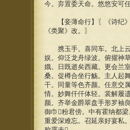
今。弃置委天命。悠悠安可
【妾薄命行】〖《诗纪》
《类聚》改。〗
携玉手。喜同车。北上云
娱。仰泛龙舟绿波。俯擢神
娥。日既逝矣西藏。更会兰
桑。促樽合坐行觞。主人起
干。同量等色齐颜。任意交
情。妙舞仟仟体轻。裳解履
颜。齐举金爵翠盘手形罗袖
御巾粉君傍。中有霍纳都梁
重爱深难忘。召延亲好宴私
称露未。