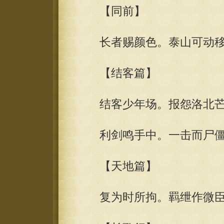
【同前】
长者赐颜色。泰山可动移
【结客篇】
结客少年场。报怨洛北芒
利剑鸣手中。一击而尸僵
【天地篇】
复为时所拘。羁绁作微臣