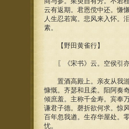
商与参。茱萸自有芳。不若
云有返期。君恩傥中还。慊慊
人生忍若寓。悲风来入怀。
素。
【野田黄雀行】
〖《宋书》云。空侯引亦
置酒高殿上。亲友从我游
慷慨。齐瑟和且柔。阳阿奏
倾庶羞。主称千金寿。宾奉
谦君子德。磬折欲何求。惊
百年忽我遒。生存华屋处。
忧。