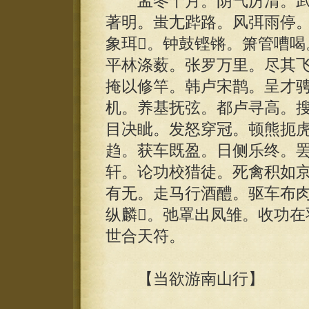
孟冬十月。阴气厉清。武
著明。蚩尢跸路。风弭雨停
象珥。钟鼓铿锵。箫管嘈喝
平林涤薮。张罗万里。尽其飞
掩以修竿。韩卢宋鹊。呈才
机。养基抚弦。都卢寻高。
目决眦。发怒穿冠。顿熊扼虎
趋。获车既盈。日侧乐终。
轩。论功校猎徒。死禽积如
有无。走马行酒醴。驱车布肉
纵麟。弛罩出凤雏。收功在
世合天符。
【当欲游南山行】