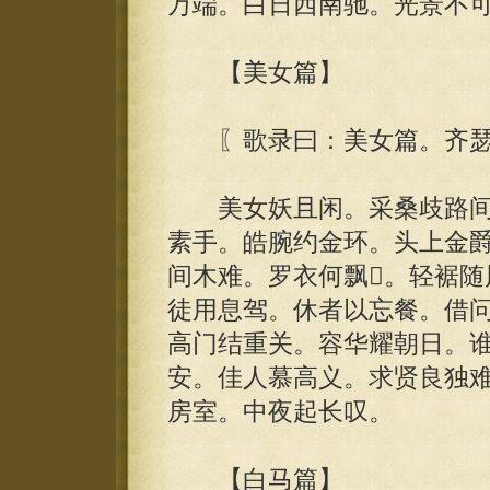
万端。白日西南驰。光景不
【美女篇】
〖歌录曰：美女篇。齐瑟
美女妖且闲。采桑歧路间
素手。皓腕约金环。头上金爵
间木难。罗衣何飘。轻裾
徒用息驾。休者以忘餐。借
高门结重关。容华耀朝日。
安。佳人慕高义。求贤良独
房室。中夜起长叹。
【白马篇】