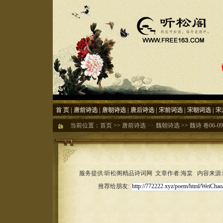
首 页
|
唐前诗选
|
唐朝诗选
|
唐后诗选
|
宋前词选
|
宋朝词选
|
宋
当前位置：
首页
>>
唐前诗选
>>
魏朝诗选
>>
魏诗 卷06-09
服务提供:听松阁精品诗词网 文章作者:海棠 内容来源:听松
推荐给朋友: