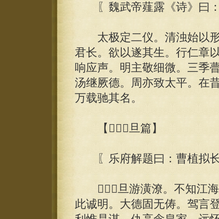
〖魏武帝薤露《诗》曰：
太极定二仪。清浊始以形。
君长。欲以遂其生。行仁章
响应声。明主敬细微。三季
汤继厥德。周亦致太平。在
万载驰其名。
【旦篇】
〖乐府解题曰：曹植拟长歌
旦游潢潦。不知江海
此诚明。大德固无俦。驾言