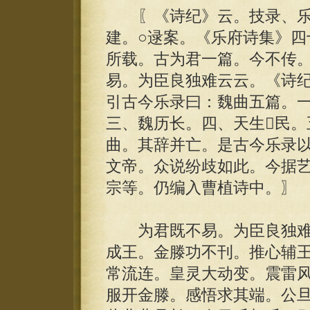
〖《诗纪》云。技录、乐
建。○逯案。《乐府诗集》四
所载。古为君一篇。今不传
易。为臣良独难云云。《诗
引古今乐录曰：魏曲五篇。
三、魏历长。四、天生民。
曲。其辞并亡。是古今乐录
文帝。众说纷歧如此。今据
宗等。仍编入曹植诗中。〗
为君既不易。为臣良独难
成王。金滕功不刊。推心辅
常流连。皇灵大动变。震雷
服开金滕。感悟求其端。公