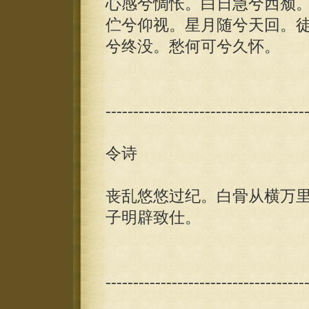
心感兮惆怅。白日急兮西颓
伫兮仰视。星月随兮天回。
兮终没。愁何可兮久怀。
------------------------------------
令诗
丧乱悠悠过纪。白骨从横万
子明辟致仕。
------------------------------------