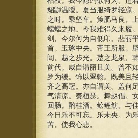
枯枝。我今隐约欲何为。适
貂鼲温瞹。夏当服绮罗轻凉
之时。乘坚车。策肥马良。
蠕蠕之地。今我难得久来履
剑。今尔何为自低卬。悲丽
首。玉琢中央。帝王所服。
闾。越之步光。楚之龙泉。
前代。咸自谓丽且美。曾不
罗为缨。饰以翠翰。既美且
齐之高冠。亦自谓美。盖何
气清凉。奏桓瑟。舞赵倡。
回肠。酌桂酒。鲙鲤鲂。与
今日乐不可忘。乐未央。为
苦。使我心悲。