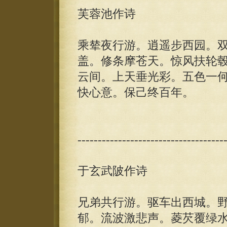
芙蓉池作诗
乘辇夜行游。逍遥步西园。
盖。修条摩苍天。惊风扶轮
云间。上天垂光彩。五色一
快心意。保己终百年。
------------------------------------
于玄武陂作诗
兄弟共行游。驱车出西城。
郁。流波激悲声。菱芡覆绿