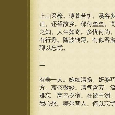
一
上山采薇。薄暮苦饥。溪谷
追。还望故乡。郁何垒垒。
之知。人生如寄。多忧何为
有行舟。随波转薄。有似客
聊以忘忧。
二
有美一人。婉如清扬。妍姿
方。哀弦微妙。清气含芳。
难忘。离鸟夕宿。在彼中洲
我心愁。嗟尔昔人。何以忘