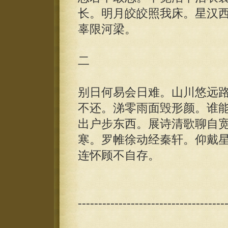
长。明月皎皎照我床。星汉
辜限河梁。
二
别日何易会日难。山川悠远
不还。涕零雨面毁形颜。谁
出户步东西。展诗清歌聊自
寒。罗帷徐动经秦轩。仰戴
连怀顾不自存。
------------------------------------