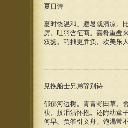
夏日诗
夏时饶温和。避暑就清凉。
厉。吐羽含征商。嘉肴重叠
双扬。巧拙更胜负。欢美乐
------------------------------------
见挽船士兄弟辞别诗
郁郁河边树。青青野田草。
袂。抆泪沾怀抱。还附幼童
何早。负笮引文舟。饱渴常