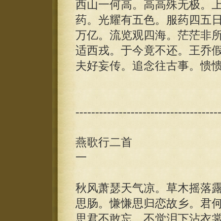
西山一何高。高高殊无极。
药。光耀有五色。服药四五
万亿。流览观四海。茫茫非
适西戎。于今竟不还。王乔
夫好妄传。追念往古事。愦
------------------------------------
燕歌行二首
一
秋风萧瑟天气凉。草木摇落
思肠。慊慊思归恋故乡。君
思君不敢忘。不觉泪下沾衣