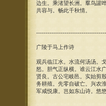
边生。乘渚望长洲。羣鸟讙
共容与。畅此千秋情。
------------------------------------
广陵于马上作诗
观兵临江水。水流何汤汤。
怒。胆气正纵横。谁云江水
贤良。古公宅岐邑。实始剪
务耕殖。先零自破亡。兴农
军咸悦康。岂如东山诗。悠