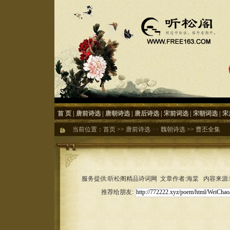
首 页
|
唐前诗选
|
唐朝诗选
|
唐后诗选
|
宋前词选
|
宋朝词选
|
宋
当前位置：
首页
>>
唐前诗选
>>
魏朝诗选
>>
曹丕全集
服务提供:听松阁精品诗词网 文章作者:海棠 内容来源:听松
推荐给朋友: