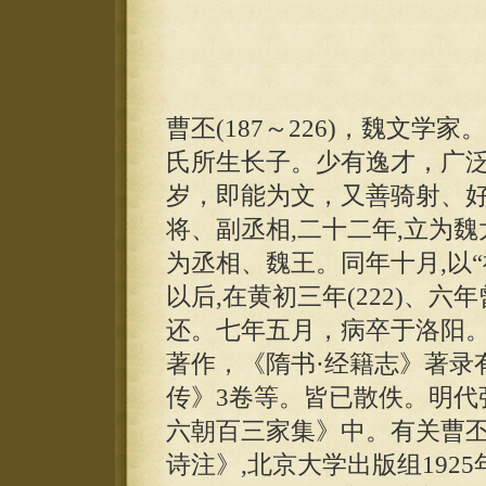
曹丕(187～226)，魏文
氏所生长子。少有逸才，广泛
岁，即能为文，又善骑射、好击
将、副丞相,二十二年,立为魏
为丞相、魏王。同年十月,以
以后,在黄初三年(222)、
还。七年五月，病卒于洛阳。
著作，《隋书·经籍志》著录
传》3卷等。皆已散佚。明代
六朝百三家集》中。有关曹丕
诗注》,北京大学出版组192