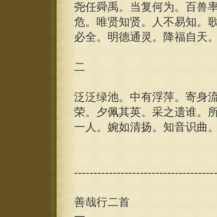
尧任舜禹。当复何为。百兽
危。唯贤知贤。人不易知。
必全。明德通灵。降福自天
二
泛泛绿池。中有浮萍。寄身
荣。夕佩其英。采之遗谁。
一人。婉如清扬。知音识曲
------------------------------------
善哉行二首