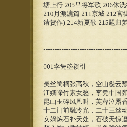
塘上行 205吕将军歌 206休洗
210月漉漉篇 211京城 212
请贺作) 214新夏歌 215题归
------------------------------------
001李凭箜篌引
吴丝蜀桐张高秋，空山凝云
江娥啼竹素女愁，李凭中国
昆山玉碎凤凰叫，芙蓉泣露
十二门前融冷光，二十三丝
女娲炼石补天处，石破天惊