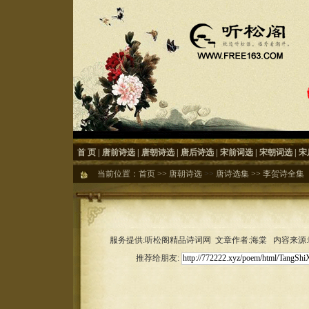
首 页
|
唐前诗选
|
唐朝诗选
|
唐后诗选
|
宋前词选
|
宋朝词选
|
宋
当前位置：
首页
>>
唐朝诗选
>>
唐诗选集
>>
李贺诗全集
服务提供:听松阁精品诗词网 文章作者:海棠 内容来源:听松
推荐给朋友: