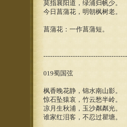
莫指襄阳道，绿浦归帆少。
今日菖蒲花，明朝枫树老。
菖蒲花：一作菖蒲短。
------------------------------------
019蜀国弦
枫香晚花静，锦水南山影。
惊石坠猿哀，竹云愁半岭。
凉月生秋浦，玉沙粼粼光。
谁家红泪客，不忍过瞿塘。