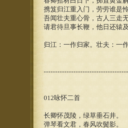
春卿拾材白日下，掷置黄金
携笈归江重入门，劳劳谁是
吾闻壮夫重心骨，古人三走无
请君待旦事长鞭，他日还辕
归江：一作归家。壮夫：一
------------------------------------
012咏怀二首
长卿怀茂陵，绿草垂石井。
弹琴看文君，春风吹鬓影。