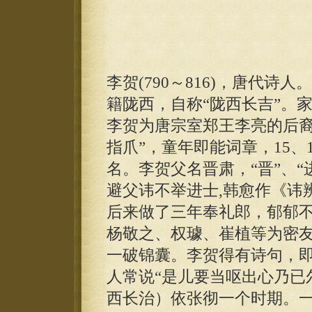
李贺(790～816)，唐代
籍陇西，自称“陇西长吉”。
李贺为唐宗室郑王李亮的后裔
指爪”，童年即能词章，15
名。李贺父名晋肃，“晋”、
避父讳不举进士,韩愈作《讳
后来做了三年奉礼郎，郁郁
杨敬之、权璩、崔植等为密
一破锦囊。李贺得有诗句，
人常说“是儿要当呕出心乃已
西长治）依张彻一个时期。一