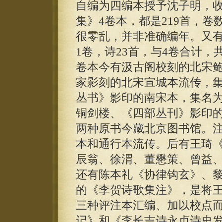
自编为四编本授予沈子明，收
集》4卷本，都是219首，
很零乱，并非准确编年。又有
1卷，诗23首，与4卷合计，
卷本今有汲古阁校刻的北宋
家影刻的北宋宣城本流传，
丛书》影印的南宋本，集名
铜剑楼、《四部丛刊》影印
两种原书今藏北京图书馆。
本和通行本流传。后有王琦《
辰翁、徐渭、董懋策、曾益、
还有陈本礼《协律钩玄》、黎
的《李贺诗歌集注》，是将
三种评注本汇编、加以校点
记》和《李长吉诗永贞诗史发