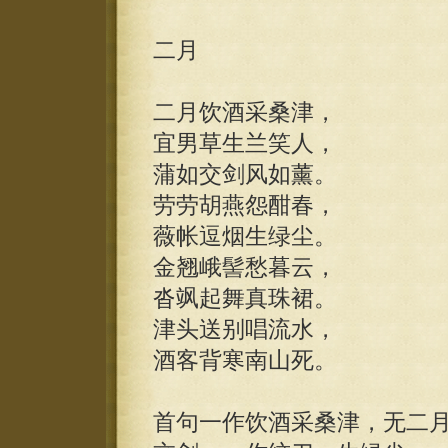
二月
二月饮酒采桑津，
宜男草生兰笑人，
蒲如交剑风如薰。
劳劳胡燕怨酣春，
薇帐逗烟生绿尘。
金翘峨髻愁暮云，
沓飒起舞真珠裙。
津头送别唱流水，
酒客背寒南山死。
首句一作饮酒采桑津，无二