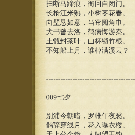
扫断马蹄痕，衙回自闭门。
长枪江米熟，小树枣花春。
向壁悬如意，当帘阅角巾。
犬书曾去洛，鹤病悔游秦。
土甑封茶叶，山杯锁竹根。
不知船上月，谁棹满溪云？
------------------------------------
009七夕
别浦今朝暗，罗帷午夜愁。
鹊辞穿线月，花入曝衣楼。
天上分金镜，人间望玉钩。