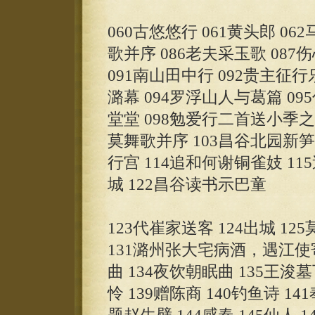
060古悠悠行 061黄头郎 0
歌并序 086老夫采玉歌 087伤
091南山田中行 092贵主征
潞幕 094罗浮山人与葛篇 095
堂堂 098勉爱行二首送小季之庐
莫舞歌并序 103昌谷北园新笋四
行宫 114追和何谢铜雀妓 11
城 122昌谷读书示巴童
123代崔家送客 124出城 12
131潞州张大宅病酒，遇江使寄
曲 134夜饮朝眠曲 135王浚墓
怜 139赠陈商 140钓鱼诗 1