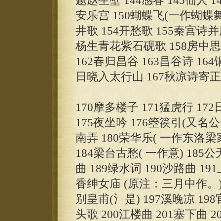
题赵生壁 144感春 145仙人 1
安乐宫 150蝴蝶飞(一作蝴蝶舞)
井歌 154开愁歌 155秦宫诗
杨生青花紫石砚歌 158房中思 
162春归昌谷 163昌谷诗 16
日晓入太行山 167秋凉诗寄正字
170摩多楼子 171猛虎行 17
175夜坐吟 176箜篌引(又名公
南弄 180荣华乐( 一作东洛梁家
184梁台古愁( 一作意) 185公
曲 189绿水词 190沙路曲 19
香绅女庙 (原注：三月中作。)
别皇甫(氵是) 197溪晚凉 1
头歌 200江楼曲 201塞下曲 