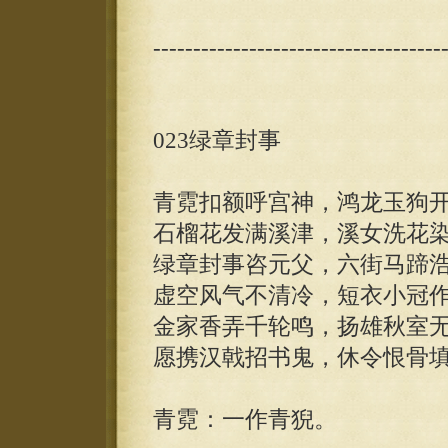
------------------------------------
023绿章封事
青霓扣额呼宫神，鸿龙玉狗
石榴花发满溪津，溪女洗花
绿章封事咨元父，六街马蹄
虚空风气不清冷，短衣小冠
金家香弄千轮鸣，扬雄秋室
愿携汉戟招书鬼，休令恨骨
青霓：一作青猊。