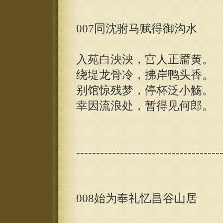
007同沈驸马赋得御沟水
入苑白泱泱，宫人正靥黄。
绕堤龙骨冷，拂岸鸭头香。
别馆惊残梦，停杯泛小觞。
幸因流浪处，暂得见何郎。
------------------------------------
008始为奉礼忆昌谷山居