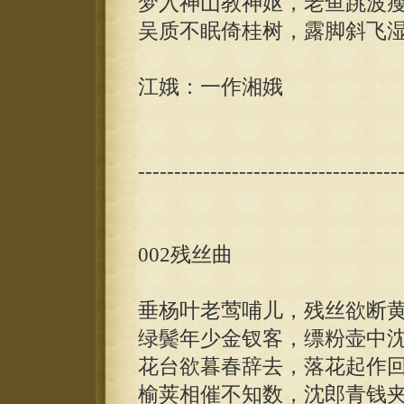
梦入神山教神妪，老鱼跳波
吴质不眠倚桂树，露脚斜飞
江娥：一作湘娥
------------------------------------
002残丝曲
垂杨叶老莺哺儿，残丝欲断
绿鬓年少金钗客，缥粉壶中
花台欲暮春辞去，落花起作
榆荚相催不知数，沈郎青钱