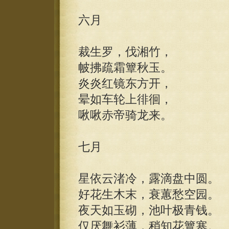
六月
裁生罗，伐湘竹，
帔拂疏霜簟秋玉。
炎炎红镜东方开，
晕如车轮上徘徊，
啾啾赤帝骑龙来。
七月
星依云渚冷，露滴盘中圆。
好花生木末，衰蕙愁空园。
夜天如玉砌，池叶极青钱。
仅厌舞衫薄，稍知花簟寒。