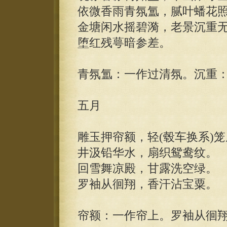
依微香雨青氛氲，腻叶蟠花
金塘闲水摇碧漪，老景沉重
堕红残萼暗参差。
青氛氲：一作过清氛。沉重
五月
雕玉押帘额，轻(毂车换系)
井汲铅华水，扇织鸳鸯纹。
回雪舞凉殿，甘露洗空绿。
罗袖从徊翔，香汗沾宝粟。
帘额：一作帘上。罗袖从徊