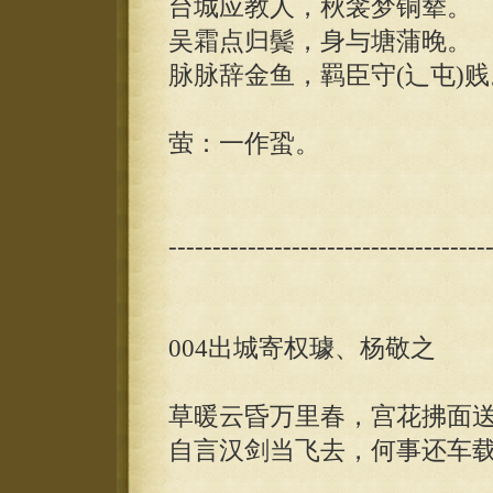
台城应教人，秋衾梦铜辇。
吴霜点归鬓，身与塘蒲晚。
脉脉辞金鱼，羁臣守(辶屯)贱
萤：一作蛩。
------------------------------------
004出城寄权璩、杨敬之
草暖云昏万里春，宫花拂面
自言汉剑当飞去，何事还车