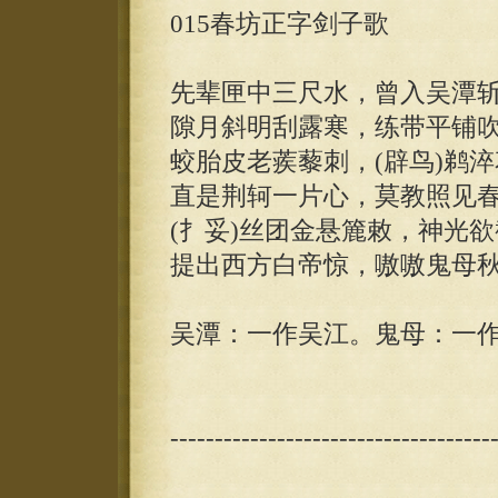
015春坊正字剑子歌
先辈匣中三尺水，曾入吴潭
隙月斜明刮露寒，练带平铺
蛟胎皮老蒺藜刺，(辟鸟)鹈
直是荆轲一片心，莫教照见
(扌妥)丝团金悬簏敕，神光
提出西方白帝惊，嗷嗷鬼母
吴潭：一作吴江。鬼母：一
------------------------------------