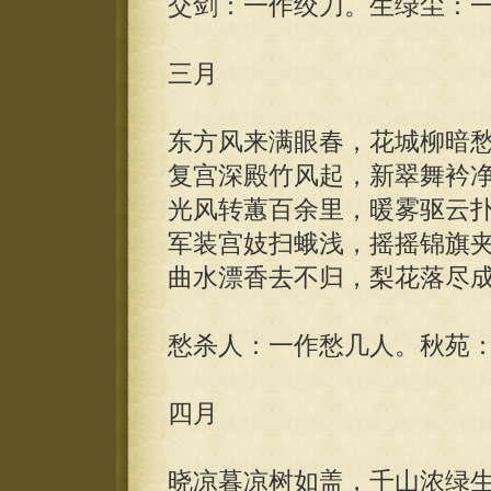
交剑：一作绞刀。生绿尘：
三月
东方风来满眼春，花城柳暗
复宫深殿竹风起，新翠舞衿
光风转蕙百余里，暖雾驱云
军装宫妓扫蛾浅，摇摇锦旗
曲水漂香去不归，梨花落尽
愁杀人：一作愁几人。秋苑
四月
晓凉暮凉树如盖，千山浓绿