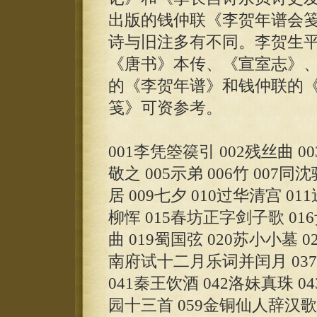
出版的钱仲联《李贺年谱会
诗与旧注多有不同。李贺生平
《唐书》本传、《宣室志》、
的《李贺年谱》和钱仲联的
笺》可资参考。
001李凭箜篌引 002残丝曲 
敬之 005示弟 006竹 00
居 009七夕 010过华清宫 0
柳恽 015春坊正字剑子歌 01
曲 019蜀国弦 020苏小小墓 0
南府试十二月乐词并闰月 037天
041秦王饮酒 042洛妹真珠 04
园十三首 059金铜仙人辞汉