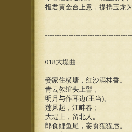
报君黄金台上意，提携玉龙
------------------------------------
018大堤曲
妾家住横塘，红沙满桂香。
青云教绾头上髻，
明月与作耳边(王当)。
莲风起，江畔春；
大堤上，留北人。
郎食鲤鱼尾，妾食猩猩唇。