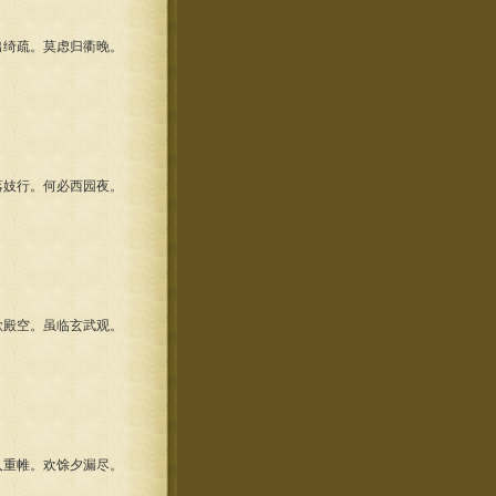
绮疏。莫虑归衢晚。
妓行。何必西园夜。
殿空。虽临玄武观。
重帷。欢馀夕漏尽。