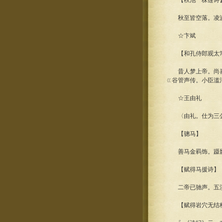
【秋池一株莲诗
秋至皆空落。凌波
☆卞斌
【和孔侍郎观太常
昔人梦上帝。尚喜颂
ㄍ谷管声传。小臣滥
☆王由礼
〈由礼。仕为三
【骢马】
善马金羁饰。蹑影复
【赋得马援诗】
二帝已驰声。五溪还
【赋得岩穴无结