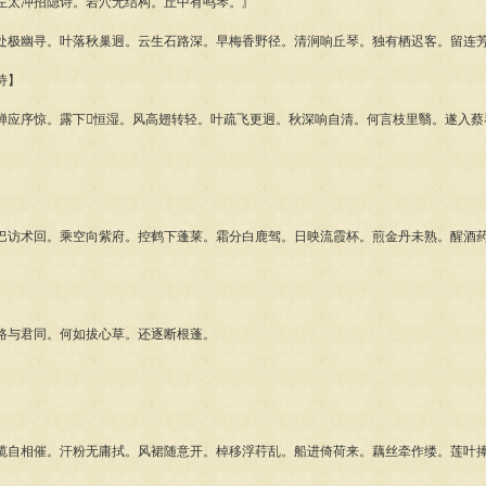
太冲招隐诗。岩穴无结构。丘中有鸣琴。〗
幽寻。叶落秋巢迥。云生石路深。早梅香野径。清涧响丘琴。独有栖迟客。留连
诗】
序惊。露下恒湿。风高翅转轻。叶疏飞更迥。秋深响自清。何言枝里翳。遂入蔡
术回。乘空向紫府。控鹤下蓬莱。霜分白鹿驾。日映流霞杯。煎金丹未熟。醒酒药
与君同。何如拔心草。还逐断根蓬。
相催。汗粉无庸拭。风裙随意开。棹移浮荇乱。船进倚荷来。藕丝牵作缕。莲叶