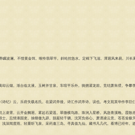
瞩波澜。不惜黄金饵。唯怜翡翠竿。斜纶控急水。定楫下飞湍。潭迥风来易。川长
云烟。渐台临太液。玉树并甘泉。车喧平乐外。骑拥濯龙前。竞结萧朱绶。争攀李
纪》云。乐府失载名氏。在梁武帝後。诗汇作武帝诗。误也。考文苑英华作李巨
凌霄。云开金阙迥。雾起石梁遥。翠微横鸟路。珠涧入星桥。风急青溪晚。霞散赤
源士。忘情漆园吏。抽簪傲九辟。脱屣轻千驷。沈冥负俗心。萧洒凌云意。苍苍耸极
。浅深闻度雨。轻重听飞泉。采药逢三岛。寻真值九仙。藏书凡几代。看博已经年。