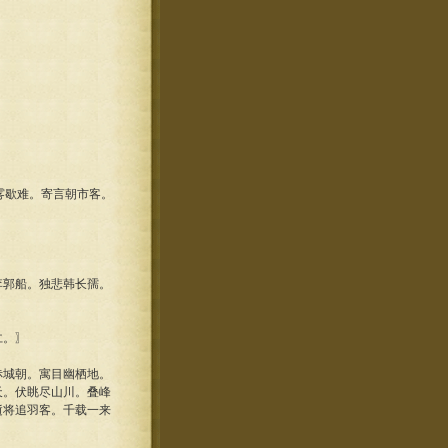
雾歇难。寄言朝市客。
郭船。独悲韩长孺。
仁。〗
城朝。寓目幽栖地。
天。伏眺尽山川。叠峰
逝将追羽客。千载一来