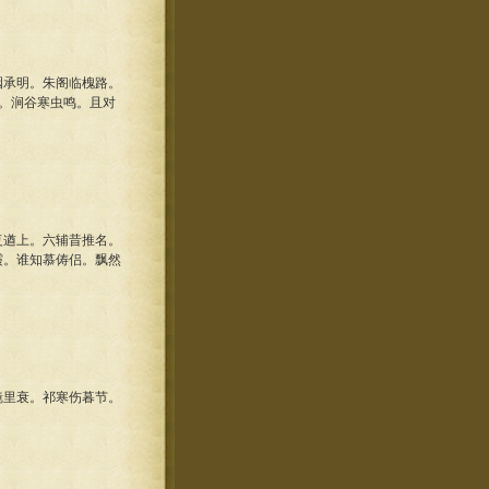
承明。朱阁临槐路。
。涧谷寒虫鸣。且对
遒上。六辅昔推名。
霞。谁知慕俦侣。飘然
里衰。祁寒伤暮节。