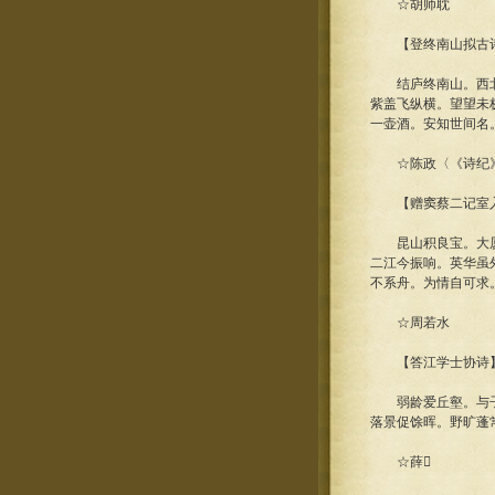
☆胡师耽
【登终南山拟古诗
结庐终南山。西北望
紫盖飞纵横。望望未
一壶酒。安知世间名
☆陈政〈《诗纪》
【赠窦蔡二记室
昆山积良宝。大厦构
二江今振响。英华虽
不系舟。为情自可求
☆周若水
【答江学士协诗
弱龄爱丘壑。与子亟
落景促馀晖。野旷蓬
☆薛