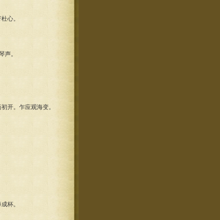
芳杜心。
琴声。
初开。乍应观海变。
捧成杯。