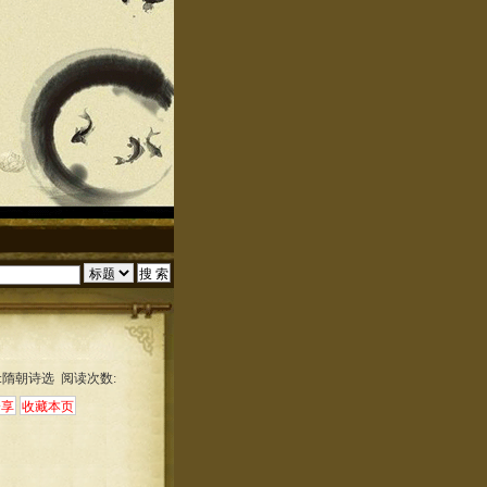
:隋朝诗选 阅读次数: