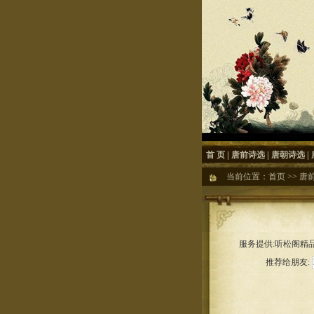
首 页
|
唐前诗选
|
唐朝诗选
|
当前位置：
首页
>>
唐
服务提供:听松阁精品
推荐给朋友: