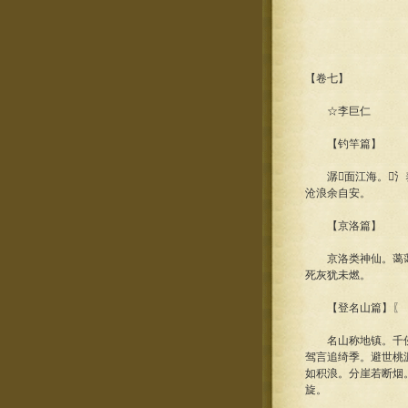
【卷七】
☆李巨仁
【钓竿篇】
潺面江海。氵养
沧浪余自安。
【京洛篇】
京洛类神仙。蔼蔼却
死灰犹未燃。
【登名山篇】〖《诗
名山称地镇。千仞上
驾言追绮季。避世桃
如积浪。分崖若断烟
旋。