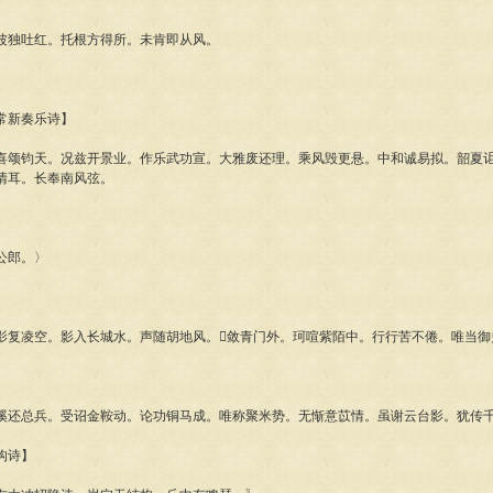
】
独吐红。托根方得所。未肯即从风。
新奏乐诗】
钧天。况兹开景业。作乐武功宣。大雅废还理。乘风毁更悬。中和诚易拟。韶夏讵
清耳。长奉南风弦。
公郎。〉
凌空。影入长城水。声随胡地风。敛青门外。珂喧紫陌中。行行苦不倦。唯当御
总兵。受诏金鞍动。论功铜马成。唯称聚米势。无惭意苡情。虽谢云台影。犹传
构诗】