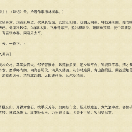
】〖《诗纪》云。拾遗作李德林者非。〗
帝京。烟霞乱鸟道。劣见长安城。宫雉互相映。双阙云间生。钟鼓沸阊阖。笳管咽
极已。瓮牖秋风惊。岫草木黄。飞雁遗寒声。坠叶积幽径。繁露垂荒庭。瓮中酒新熟
。寄言朝市客。同君乐太平。
云。一作正。〉
入蜀诗】
众材。马卿委官去。邹子背淮来。风流信多美。朝夕豫平台。逸翮独不群。清才复
外发。磨琢终内朗。四海奋羽仪。清风久播驰。沈郁材难厕。青山翻易阻。回首望烟
。若奉西园夜。浩想北园愁。无因逐萍藻。从尔泛清流。
】
忘归。开襟对泉石。携手玩芳菲。忽闻朝市变。斯乐眇难追。意气酒中改。容颜镜
常转。林遥鸟倦飞。故友轻金玉。万里嗣音徽。乡关不可望。客泪徒沾衣。