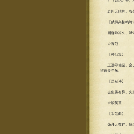
〖《诗纪》云。左
岩间无结构。谷处极
【赋得高柳鸣蝉
园柳吟凉久。嘶蝉应
☆鲁范
【神仙篇】
王远寻仙至。栾巴访
谁肯畏年颓。
【送别诗】
去留虽有异。失路
☆殷英童
【采莲曲】
荡舟无数伴。解缆自