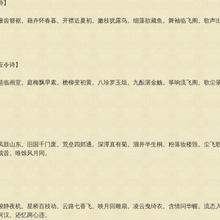
诗】
簪裾。藉卉怀春暮。开襟近夏初。嫩枝犹露鸟。细藻欲藏鱼。舞袖临飞阁。歌声出
应令诗】
画堂。庭梅飘早素。檐柳变初黄。八珍罗玉俎。九酝湛金觞。筝响流飞阁。歌尘落
山东。旧国千门废。荒垒四郊通。深潭直有菊。涸井半生桐。粉落妆楼毁。尘飞歌
成昔。唯馀风月同。
夜机。星桥百枝动。云路七香飞。映月回雕扇。凌云曳绮衣。含情问华幄。流态入
河汉。还忆两心违。