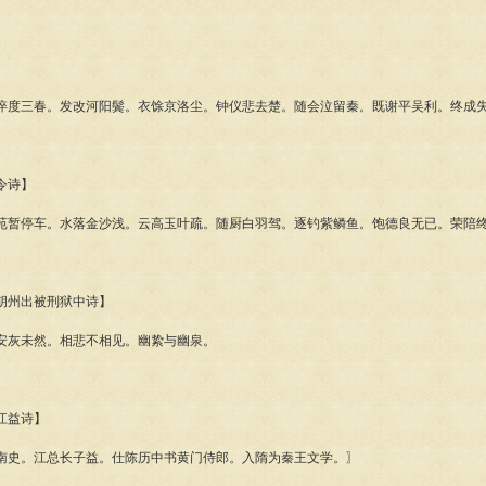
三春。发改河阳鬓。衣馀京洛尘。钟仪悲去楚。随会泣留秦。既谢平吴利。终成
令诗】
停车。水落金沙浅。云高玉叶疏。随厨白羽驾。逐钓紫鳞鱼。饱德良无已。荣陪
州出被刑狱中诗】
灰未然。相悲不相见。幽絷与幽泉。
江益诗】
史。江总长子益。仕陈历中书黄门侍郎。入隋为秦王文学。〗