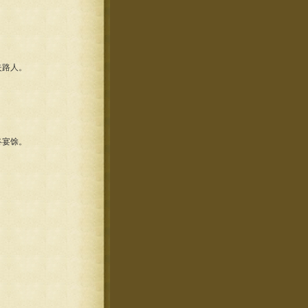
失路人。
终宴馀。