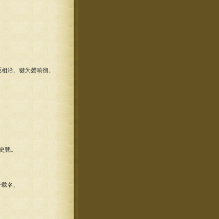
相沿。犍为磬响彻。
史骢。
千载名。