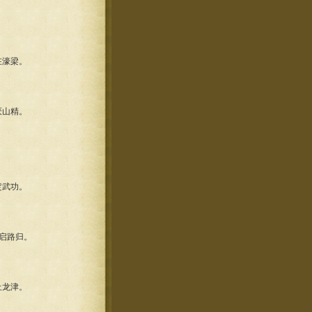
在濠梁。
厌山精。
定武功。
启路归。
上龙津。