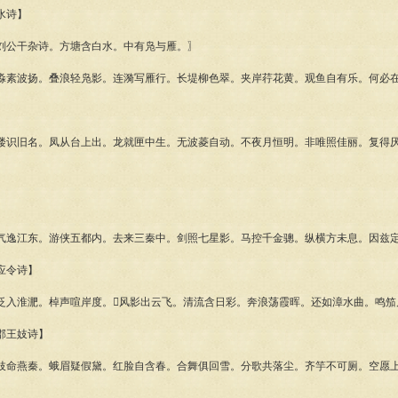
水诗】
公干杂诗。方塘含白水。中有凫与雁。〗
波扬。叠浪轻凫影。连漪写雁行。长堤柳色翠。夹岸荇花黄。观鱼自有乐。何必
旧名。凤从台上出。龙就匣中生。无波菱自动。不夜月恒明。非唯照佳丽。复得
江东。游侠五都内。去来三秦中。剑照七星影。马控千金骢。纵横方未息。因兹
应令诗】
淮淝。棹声喧岸度。风影出云飞。清流含日彩。奔浪荡霞晖。还如漳水曲。鸣笳
王妓诗】
燕秦。蛾眉疑假黛。红脸自含春。合舞俱回雪。分歌共落尘。齐竽不可厕。空愿