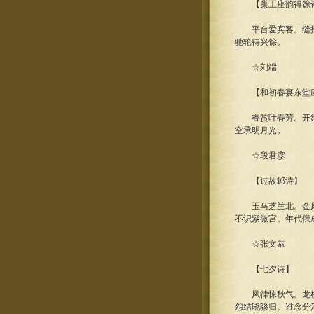
【巢王座韵得馀
平台爱宾客。缝掖齿
驰轮待兴馀。
☆刘端
【和初春宴东堂
睿赏叶春芳。开筵临
空承明月光。
☆段君彦
【过故邺诗】
玉马芝兰北。金凤鼓
不识紫微宫。年代俄
☆张文恭
【七夕诗】
凤律惊秋气。龙梭静
怨结晓骖归。谁念分