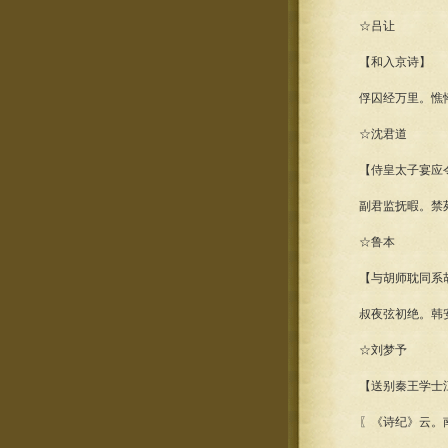
☆吕让
【和入京诗】
俘囚经万里。憔悴度
☆沈君道
【侍皇太子宴应
副君监抚暇。禁苑暂
☆鲁本
【与胡师耽同系胡
叔夜弦初绝。韩安
☆刘梦予
【送别秦王学士
〖《诗纪》云。南