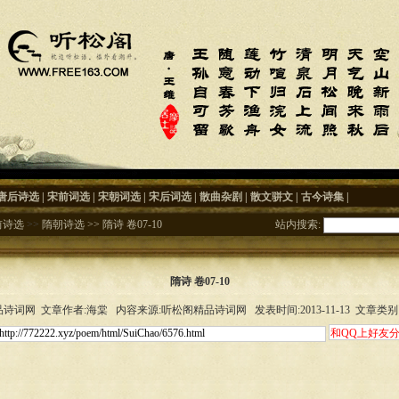
唐后诗选
|
宋前词选
|
宋朝词选
|
宋后词选
|
散曲杂剧
|
散文骈文
|
古今诗集
|
前诗选
>>
隋朝诗选
>>
隋诗 卷07-10
站内搜索:
隋诗 卷07-10
诗词网 文章作者:海棠 内容来源:听松阁精品诗词网 发表时间:2013-11-13 文章类别