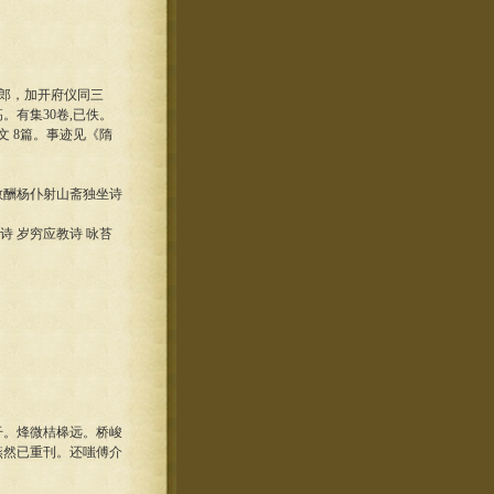
侍郎，加开府仪同三
有集30卷,已佚。
 8篇。事迹见《隋
 敬酬杨仆射山斋独坐诗
诗 岁穷应教诗 咏苔
干。烽微桔槔远。桥峻
燕然已重刊。还嗤傅介