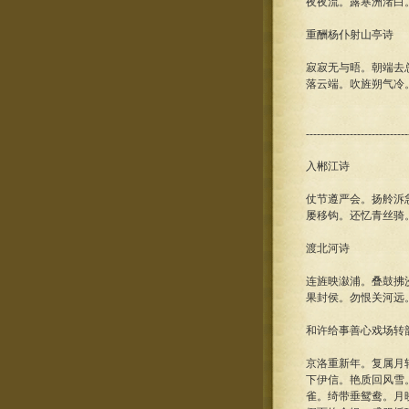
夜夜流。露寒洲渚白
重酬杨仆射山亭诗
寂寂无与晤。朝端去
落云端。吹旌朔气冷
----------------------------
入郴江诗
仗节遵严会。扬舲泝
屡移钩。还忆青丝骑
渡北河诗
连旌映潊浦。叠鼓拂
果封侯。勿恨关河远
和许给事善心戏场转
京洛重新年。复属月
下伊信。艳质回风雪
雀。绮带垂鸳鸯。月