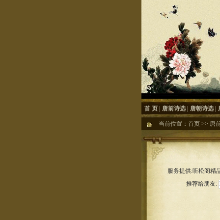
首 页
|
唐前诗选
|
唐朝诗选
|
当前位置：
首页
>>
唐
服务提供:听松阁精品
推荐给朋友: