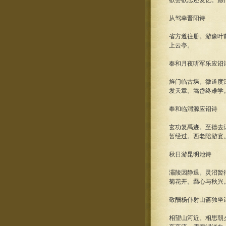
欲罢欲忘还复忆。愿
从驾幸晋阳诗
省方遵往册。游豫叶
上云亭。
奉和月夜听军乐应诏
旌门临古堞。徼道度
发天章。嵩岱终难学
奉和临渭源应诏诗
玄功复禹迹。至德去
暂经过。西老陪游宴
秋日游昆明池诗
灞陵因静退。灵沼暂
菊花开。羇心与秋兴
敬酬杨仆射山斋独坐
相望山河近。相思朝