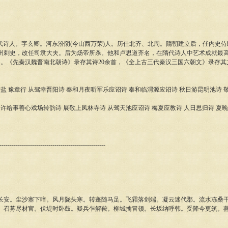
9),隋代诗人。字玄卿。河东汾阴(今山西万荣)人。历仕北齐、北周。隋朝建立后，任内史
州刺史，改任司隶大夫。后为炀帝所杀。他和卢思道齐名，在隋代诗人中艺术成就最高。
卷。《先秦汉魏晋南北朝诗》录存其诗20余首，《全上古三代秦汉三国六朝文》录存其文
。
昔盐 豫章行 从驾幸晋阳诗 奉和月夜听军乐应诏诗 奉和临渭源应诏诗 秋日游昆明池诗
和许给事善心戏场转韵诗 展敬上凤林寺诗 从驾天池应诏诗 梅夏应教诗 人日思归诗 夏晚
----------------------------------------------------
长安。尘沙塞下暗。风月陇头寒。转蓬随马足。飞霜落剑端。凝云迷代郡。流水冻桑
。召募尽材官。伏堤时卧鼓。疑兵乍解鞍。柳城擒冒顿。长坂纳呼韩。受降今更筑。