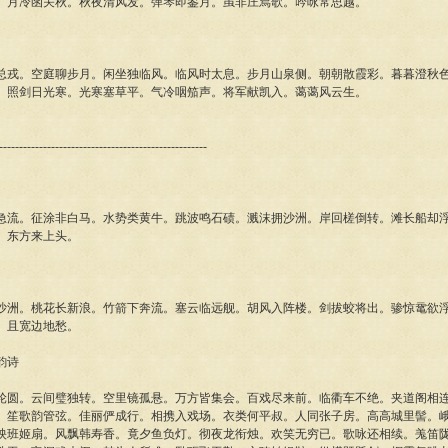
。月冷函关秋。秋夜清风发。弹琴即鉴月。虽非庄舃歌。吟咏常思越。
总戎。空庭聊步月。闲坐独临风。临风时太息。步月山泉侧。朝朝散霞彩。暮暮澄秋
。照剑日光寒。光寒塞草平。气冷咽笳声。将军献凯入。蔼蔼风云生。
----------------------------------------------------
急流。征涂非白马。水势类黄牛。跳波鸣石碛。溅沫拥沙洲。岸回槎倒转。滩长船却
。东方来上头。
沙洲。桃花长新浪。竹箭下奔流。塞云临远舰。胡风入阵楼。剑拔蛟将出。骖惊鼋欲
。且宽边地愁。
韵诗
轮圆。云间璧独转。空里镜孤悬。万方皆集会。百戏尽来前。临衢车不绝。夹道阁相
。笙歌韵管弦。佳丽俨成行。相携入戏场。衣类何平叔。人同张子房。高高城里髻。
映班姬扇。风飘韩寿香。竟夕鱼负灯。彻夜龙衔烛。欢笑无穷已。歌咏还相续。羗笛