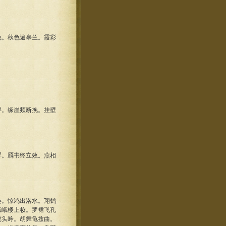
色。秋色遍皋兰。霞彩
浮。缘崖频断挽。挂壁
浮。鴈书终立效。燕相
连。惊鸿出洛水。翔鹤
峨峨楼上妆。罗裙飞孔
陇头吟。胡舞龟兹曲。