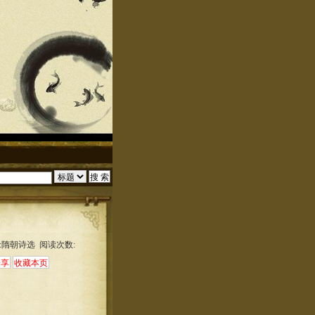
:隋朝诗选 阅读次数: