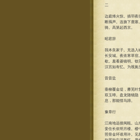
二
边庭烽火惊。插羽夜
断鴈声。连旗下鹿塞
骑。高第起西京。
昭君辞
我本良家子。充选入
长安城。夜依寒草宿
歇。羞看菱镜明。钗
汉宫如有忆。为视旄
昔昔盐
垂柳覆金堤，蘼芜叶
双玉啼。盘龙随镜隐
息，那能惜马蹄。
豫章行
江南地远接闽瓯。山
妾住长依明月楼。楼
照骨金环谁用许。见