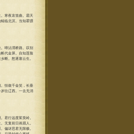
生。寒夜哀笛曲。霜天
钩鲲临北溟。当知霍骠
轻。啼沾渭桥路。叹别
毡帐代金屏。自知莲脸
故乡断。愁逐塞云生。
闺。恒敛千金笑，长垂
今岁往辽西。一去无消
洲。君行远度茱萸岭。
处。无复前日画眉人。
壻。偏讶思君无限极。