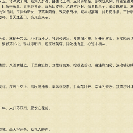
珠玉。宵深戏未阑。兢为人所难。卧驱飞玉勒。立骑转银鞍。纵横既跃剑。挥霍复跳
。巨象垂长鼻。青羊跪复跳。白马回旋骑。忽覩罗浮起。俄看郁昌至。峯岭既崔嵬。
徒列旧刻。玉律动新灰。甲荑垂陌柳。残花散苑梅。繁星渐寥落。斜月尚徘徊。王孙
鹉杯。普天逢圣日。兆庶喜康哉。
危峯。林栖丹穴凤。地迩白沙龙。独岩楼逈出。复道阁相重。洞开朝雾敛。石湿晓云
。涧影落长松。珠桂浮明月。莲座吐芙蓉。隐沦徒有意。心迹未相从。
边陲。八维穷眺览。千里曳旌旗。驾鼋临碧海。控骥践瑶池。曲浦腾烟雾。深浪骇鲸
黄梅。浮云半空上。清吹隔池来。集凤桐花散。胜龟莲叶开。幸逢为善乐。频降济时
二年。人归落鴈后。思发在花前。
曾城。高天澄远色。秋气入蝉声。