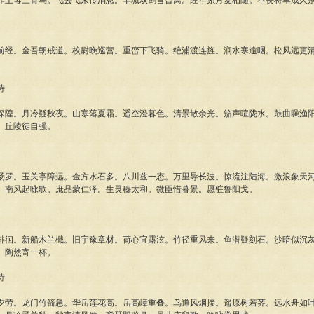
作王母三青鸟。飞去飞来传消息。丰城双剑昔曾离。经年累月复相随。不畏将军成久
前经。金吾朝戒道。校尉晚巡营。重峦下飞骑。绝浦渡连旌。涧水寒逾咽。松风远更
诗
深隍。月冷疑秋夜。山寒落夏霜。遥空澄暮色。清景散余光。笳声喧陇水。鼓曲噪渔
。丘陵徒自强。
汤罗。玉关亭障远。金方水石多。八川兹一态。万里导长波。惊流注陆海。激浪象天
。南风起咏歌。庶品蒙仁泽。生灵穆太和。微臣惜暮景。愿驻鲁阳戈。
徘徊。新船木兰檝。旧宇豫章材。荷心宜露泫。竹径重风来。鱼潜疑刻石。沙暗似沉
。陶然寄一杯。
诗
夕劳。龙门竹箭急。华岳莲花高。岳高嶂重叠。鸟道风烟接。遥原树若荠。远水舟如