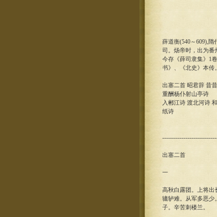
薛道衡(540～60
司。炀帝时，出为番
今存《薛司隶集》1
书》、《北史》本传
出塞二首 昭君辞 昔
重酬杨仆射山亭诗
入郴江诗 渡北河诗 
纸诗
----------------------------
出塞二首
一
高秋白露团。上将出
辘轳难。从军多恶少
子。辛苦刺楼兰。