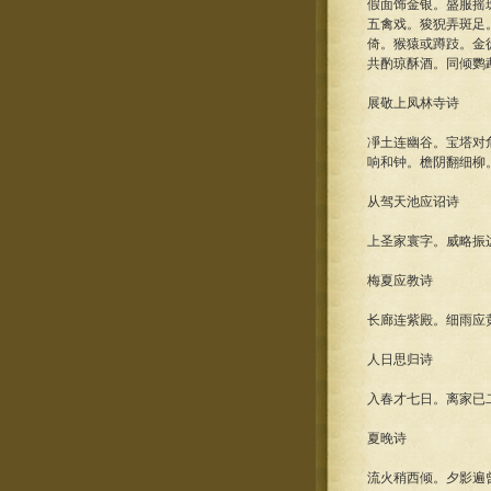
假面饰金银。盛服摇
五禽戏。狻猊弄斑足
倚。猴猿或蹲跂。金
共酌琼酥酒。同倾鹦
展敬上凤林寺诗
凈土连幽谷。宝塔对
响和钟。檐阴翻细柳
从驾天池应诏诗
上圣家寰字。威略振
梅夏应教诗
长廊连紫殿。细雨应
人日思归诗
入春才七日。离家已
夏晚诗
流火稍西倾。夕影遍