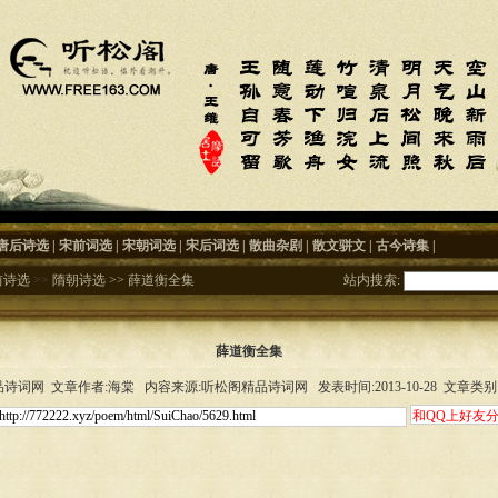
唐后诗选
|
宋前词选
|
宋朝词选
|
宋后词选
|
散曲杂剧
|
散文骈文
|
古今诗集
|
前诗选
>>
隋朝诗选
>>
薛道衡全集
站内搜索:
薛道衡全集
诗词网 文章作者:海棠 内容来源:听松阁精品诗词网 发表时间:2013-10-28 文章类别