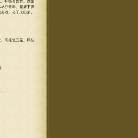
丸。抑扬百兽舞。盘跚
林丛亦青翠。麋鹿下腾
犹劳戏。公子未归来。
浓。高筱低云盖。风枝
螭。
才。