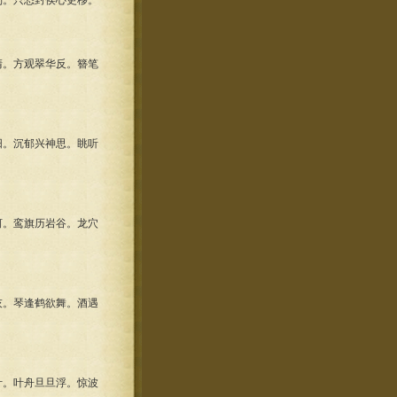
别。只恐封侯心更移。
清。方观翠华反。簪笔
阳。沉郁兴神思。眺听
河。鸾旗历岩谷。龙穴
灰。琴逢鹤欲舞。酒遇
叶。叶舟旦旦浮。惊波