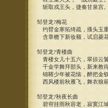
斩取戎王头，捷奏甘泉宫
邹登龙?梅花
约臂金寒拓绮疏，搔头玉重
含章檐下新妆额，试启菱花
邹登龙?青楼曲
青楼女儿十五六，翠掠云鬟
千金学舞拜部头，新来教得
锦鞯少年被花恼，醉把金钗
西风楼前秋雁飞，舞衣狼籍
邹登龙?秋夜长曲
碧帘挂雨秋容老，寂寞江城