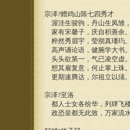
宗泽?赠鸡山陈七四秀才
渥洼生骏驹，丹山生凤雏
家有宋馨子，庆自积善余
粹然秀眉宇，莹彻真璠玙
高声诵论语，健腕学大书
头头欲第一，气已凌空虚
想其雇复意，何止掌上珠
更期速腾达，尔祖立以须
宗泽?至洛
都人士女各纷华，列肆飞楼
政恐皇都无此致，万家流水