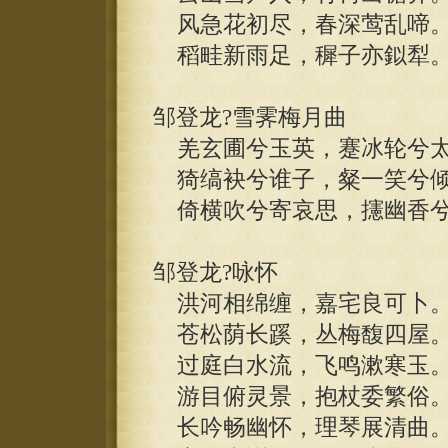
风急花初尽，春深莺乱啼
稻畦新雨足，穉子亦鉯犁
邹登龙?雪霁梅月曲
羌玄圃兮玉英，蹇冰轮兮
猗缟袂兮谁子，粲一笑兮
倚横吹兮寄哀思，攇幽香兮
邹登龙?咏怀
洪河相绵缠，嘉宅良可卜
苍松荫长蹊，丛梅馥四屋
过庭白水流，飞鸣漱寒玉
游目俯灵景，抱杖委繁俗
长吟畅幽怀，理琴展清曲