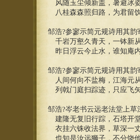
风随玉尘倾新盖，暑避冰姿
八桂森森照归路，为君留饮
邹浩?参寥示简元规诗用其韵
千岩万壑久青天，一钵新从
昨日浮云今止水，谁知庵内
邹浩?参寥示简元规诗用其韵
人间何向不盐梅，江海元从
列戟门庭扫踪迹，只应飞矢
邹浩?岑老书云远老法堂上草
建隆无复旧行踪，石塔开堂
衣挂六铢收法界，草深一丈
也知是汝远狮子，不分饶他