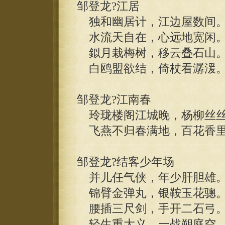
邹登龙?江居
独和幽居计，江边屋数间
水流天自在，心远地宽闲
鉯月栽梅树，移云叠石山
白鸥盟欲结，倚杖看潺湲
邹登龙?江南春
玲珑楼阁江城晚，杨柳丝丝
飞燕不归春满地，百花香里
邹登龙?结客少年场
并儿任气侠，年少肝胆雄
锦臂金弹丸，银鞍玉花骢
腰插三尺剑，手开二石弓
轻生重大义，一战朔庭空