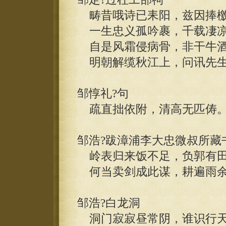
畴昔哦诗已耒阳，兹因捧檄
一生忠义孤吟裹，千载凄凉
自是风霜侵病骨，非干牛酒
明朝解缆秋江上，问讯先生
邹惇礼?句
疏直拙依附，清高无匹俦
邹浩?跋漳浦李大忠微叔所藏
岭表归来饭不足，负郭有田
何当卖剑成此谋，耕遍雨余
邹浩?白龙洞
洞门寂寂昼常阴，谁识行天