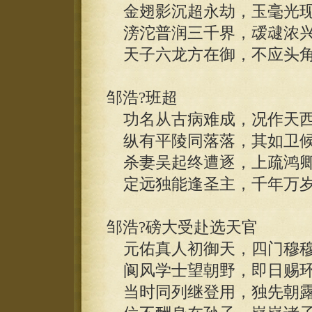
金翅影沉超永劫，玉毫光现
滂沱普润三千界，叆叇浓兴
天子六龙方在御，不应头角
邹浩?班超
功名从古病难成，况作天西
纵有平陵同落落，其如卫候
杀妻吴起终遭逐，上疏鸿卿
定远独能逢圣主，千年万岁
邹浩?磅大受赴选天官
元佑真人初御天，四门穆穆
阆风学士望朝野，即日赐环
当时同列继登用，独先朝露