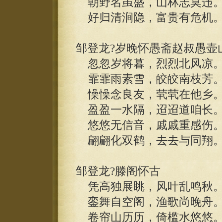
朝野名虽盛，山林志莫违
好归清涧隐，富贵有危机
邹登龙?岁晚怀愚斋赵叔愚壶
忽忽岁将暮，烈烈北风凉
霏霏雨素雪，皎皎南枝芳
懆懆念良友，茕茕在他乡
盈盈一水隔，迢迢道咱长
悠悠无信音，戚戚重感伤
翩翩化双鹤，去去与同翔
邹登龙?滕阁怀古
凭高独展眺，风叶乱鸣秋
銮舞自空阁，渔歌尚晚舟
卷帘山历历，倚槛水悠悠