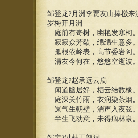
邹登龙?月洲李贾友山捧檄来
岁梅开月洲
庭前有奇树，幽艳发寒柯
寂寂众芳歇，绵绵生意多
孤根依岭表，高节委岩阿
清友今何在，悠悠空逝波
邹登龙?赵承远云扃
闻道幽居好，栖云结数椽
庭深关竹雨，衣润染茶烟
岚气生朝壁，湍声入夜弦
半生飞动意，未得痼林泉
邹定?过杜工部祠