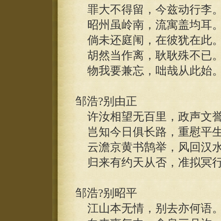
罪大不得留，今兹动行李
昭州虽岭南，流寓盖均耳
倘未还庭闱，在彼犹在此
胡然当作离，耿耿殊不已
物我要兼忘，咄哉从此始
邹浩?别由正
许汝相望无百里，政声文誉
岂知今日俱长路，重慰平生
云澹京黄书鹄举，风回汉水
归来有约天从否，准拟冥行
邹浩?别昭平
江山本无情，别去亦何语