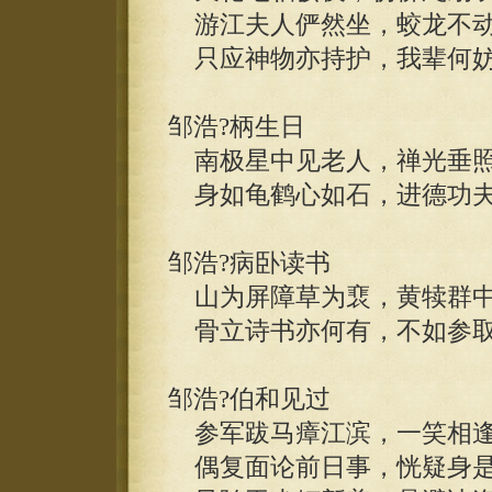
游江夫人俨然坐，蛟龙不动
只应神物亦持护，我辈何妨
邹浩?柄生日
南极星中见老人，禅光垂照
身如龟鹤心如石，进德功夫
邹浩?病卧读书
山为屏障草为裵，黄犊群中
骨立诗书亦何有，不如参取
邹浩?伯和见过
参军跋马瘴江滨，一笑相逢
偶复面论前日事，恍疑身是