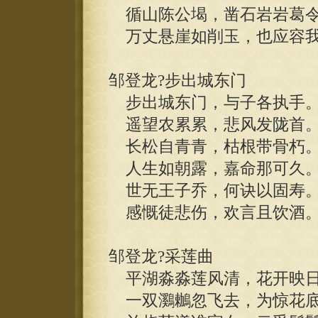
循山陈公堨，凿石岩岩葛
万丈悬崖如削玉，也应容我
邹登龙?步出城东门
步出城东门，与子各执手
遥望农累累，悲风发陇首
长松自青青，枯根带骨朽
人生如朝露，嘉命那可久
世无王子乔，何诀以固寿
感慨徒悲伤，欢言且饮酒
邹登龙?采莲曲
平湖淼淼莲风清，花开映日
一双鸂鶒忽飞去，为惊花底