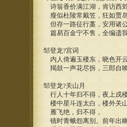
诗翁香价满江湖，肯访西郊
瘦似杜陵常戴笠，狂如贾岛
但存一路征行藁，安用诸公
篇易百金宁不售，全编遗我
邹登龙?宫词
内人倚遍玉楼东，晓色开云
羯鼓一声花尽拆，三郎自唤
邹登龙?关山月
行人十年归不得，夜上戍楼
楼中星斗连太白，楼外关山
雁飞绝，归不得，
镜时青蛾怨离别。前年出