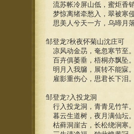
流苏帐冷屏山低，蜜炬香销
梦惊离绪牵愁入，翠被寒侵
思美人兮天一方，乌啼月落
邹登龙?秋夜怀菊山沈庄可
凉风动金昮，奄忽寒节至
百卉俱萎垂，梧桐亦飘坠
明月入我牖，展转不能寐
雇影重伤心，思君长下泪
邹登龙?入投龙洞
行入投龙洞，青青见竹竿
暮云生道树，夜月满仙坛
枯藓洞崖古，长松绕涧寒