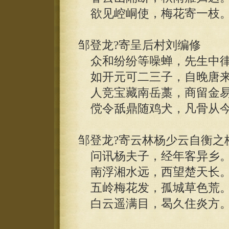
欲见崆峒使，梅花寄一枝
邹登龙?寄呈后村刘编修
众和纷纷等噪蝉，先生中律
如开元可二三子，自晚唐来
人竞宝藏南岳藁，商留金易
傥令舐鼎随鸡犬，凡骨从今
邹登龙?寄云林杨少云自衡之
问讯杨夫子，经年客异乡
南浮湘水远，西望楚天长
五岭梅花发，孤城草色荒
白云遥满目，曷久住炎方