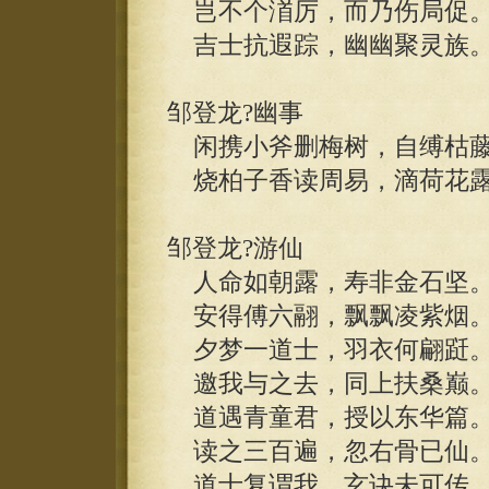
岂不个渞厉，而乃伤局促
吉士抗遐踪，幽幽聚灵族
邹登龙?幽事
闲携小斧删梅树，自缚枯藤
烧柏子香读周易，滴荷花露
邹登龙?游仙
人命如朝露，寿非金石坚
安得傅六翮，飘飘凌紫烟
夕梦一道士，羽衣何翩跹
邀我与之去，同上扶桑巅
道遇青童君，授以东华篇
读之三百遍，忽右骨已仙
道士复谓我，玄诀未可传