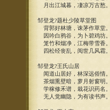
月出江城暮，凄凉万古愁
邹登龙?题杜少陵草堂图
背郭好林塘，诛茅作草堂
因吟白鸦谷，为卜碧鸡坊
笼竹和烟净，江梅带雪香
四松经丧乱，阅世几风霜
邹登龙?王氏山居
闻道山居好，林深远俗情
茶烟熏壁暗，萝月射窗明
学稼修禾谱，栽花识药名
无人觉幽隐，为有读书声