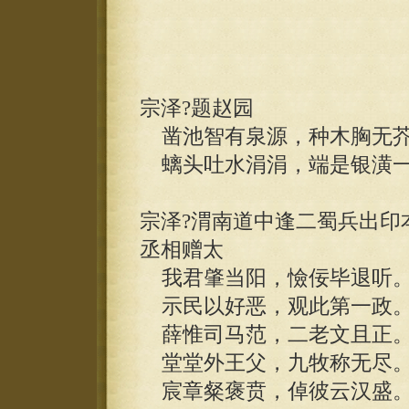
宗泽?题赵园
凿池智有泉源，种木胸无
螭头吐水涓涓，端是银潢
宗泽?渭南道中逢二蜀兵出印
丞相赠太
我君肇当阳，憸佞毕退听
示民以好恶，观此第一政
薛惟司马范，二老文且正
堂堂外王父，九牧称无尽
宸章粲褒贲，倬彼云汉盛