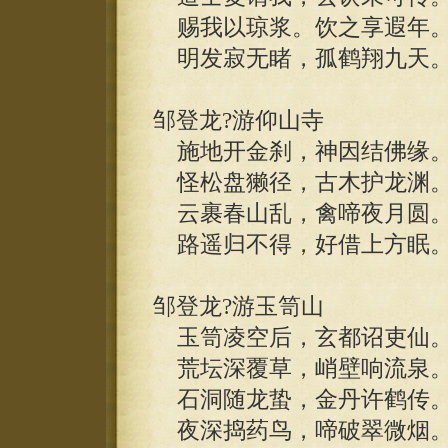
赐我以琼浆。饮之享遐年
明发寂无睹，孤鹤翔九天
邹登龙?游仰山寺
施地开金刹，神因结佛缘
怪松盘獭径，古木护龙渊
云裹春山乱，禽啼夜月圆
路遥归不得，好借上方眠
邹登龙?游玉笥山
玉笥凌空后，玄都诏吏仙
荒坛深覆草，峭壁响流泉
石洞随龙蛰，金丹许鹤传
夜深捣药鸟，啼破翠微烟