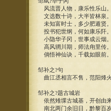
邹斌?华子冈
风流晋人物，康乐性乐山
文选数十诗，大半皆林泉
未知富时士，多少肥遁贤
投书犯世纲，何如康乐阡
小隐华子冈，世事成云烟
高风辋川期，师法甪里传
倘悟神仙诀，千载如眼前
邹补之?句
曲江丞相言不售，范阳烽火
邹补之?题古城岩
依然雉堞古城基，开创由来
南北两门余旧日，黔黎百岁