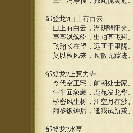
三生清净福，独此愧黄冠
邹登龙?山上有白云
山上有白云，浮阴翳阳光
亭亭飒缤纷，出岫高飞翔
飞翔长在望，远匪千里隔
莫以秋风来，吹散无踪迹
邹登龙?上慧力寺
今代空王宅，前朝处士家
牛车回象藏，鹿苑发龙华
松密风生树，江空月在沙
阇黎饭钟后，邀我试新茶
邹登龙?水亭