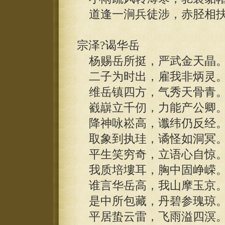
道逢一涧兵徒涉，赤胫相扶
宗泽?谒华岳
杨赐岳所挺，严武金天晶
二子为时出，雇我非炳灵
维岳镇四方，气秀天骨青
巀巐立千仞，力能产公卿
降神咏崧高，谶纬仍反经
取象到执珪，谲怪如洞冥
平生笑穷奇，立语心自惊
我质培塿耳，胸中固峥嵘
谁言华岳高，我山摩玉京
是中所包藏，丹碧参瑰琼
平居蛰云雷，飞雨溢四溟