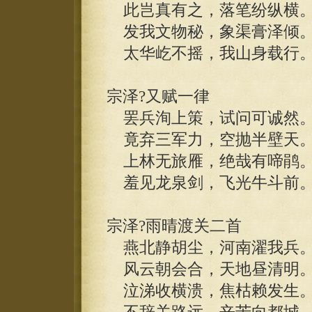
此岂真有之，落笔纷纵横
发我文物秘，象渠膏泽倾
太华屹不摇，我山身载行
宗泽?又赋一律
罢兵洵上策，试问可诚然
竟弃三军力，空抛半壁天
上林无旅雁，绝哉有啼鹃
羞见龙泉剑，飞光牛斗前
宗泽?雨晴渡关二首
燕北静胡尘，河南濯我兵
风云朝会合，天地昼清明
泣涕收横溃，焦枯赖发生