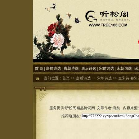
首 页
|
唐前诗选
|
唐朝诗选
|
唐后诗选
|
宋前词选
|
宋朝词选
|
宋
当前位置：
首页
>>
唐后诗选
>>
宋朝诗选
>>
全宋诗 卷51
服务提供:听松阁精品诗词网 文章作者:海棠 内容来源:听松
推荐给朋友: