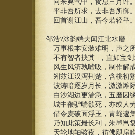
向来爽气中，食息三月许
平非吾所求，去非吾所御
回首谢江山，吾今若轻举
邹浩?冰韵端夫闻江北水磨
万事根本安装难明，声之所
不有智者抉其□，直如宝剑
风生风济孰嘘吸，制作解成
矧兹江汉泻荆楚，含桃初熟
波涛暗逐岁月长，激激滩际
白沙湖边更湍急，五磨因缘
城中鞭驴喘欲死，亦或人劳
借令麦破面浮玉，青蝇遽集
乃知此策最长利，朱墨岂复
天轮地轴骇夜，彷佛飓扇吹