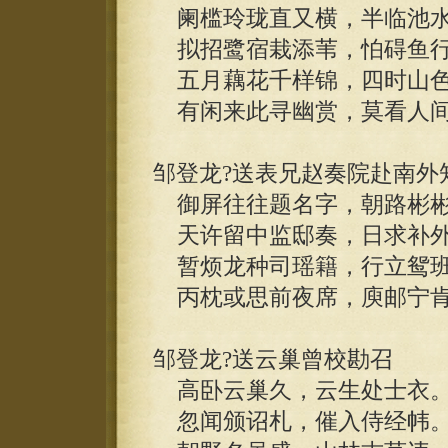
阑槛玲珑直又横，半临池水
拟招鹭宿栽添苇，怕碍鱼行
五月藕花千样锦，四时山色
有闲来此寻幽赏，莫看人间
邹登龙?送表兄赵奏院赴南外
御屏往往题名字，朝路彬彬
天许留中监邸奏，日求补外
暂烦龙种司瑶籍，行立鸳班
丙枕或思前夜席，庾邮宁肯
邹登龙?送云巢曾校勘召
高卧云巢久，云生处士衣
忽闻颁诏札，催入侍经帏