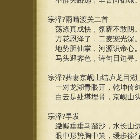
不辞关路远，辛苦向都城
宗泽?雨晴渡关二首
荡涤真成快，氛霾不敢阴
万花恩泽了，二麦宠光深
地势胆仙掌，河源识帝心
马头迎霁色，诗句日边寻
宗泽?葬妻京岘山结庐龙目湖
一对龙湖青眼开，乾坤倚剑
白云是处堪埋骨，京岘山头
宗泽?早发
繖幄垂垂马踏沙，水长山远
眼中形势胸中策，缓步徐行