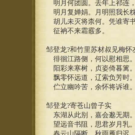
明月何团圆。去年上祁连
明月复婵娟。月明照我长
胡儿未灭将柰何。凭谁寄书
征衲不来霜霰多。
邹登龙?和竹里苏材叔见梅怀
徘徊江路侧，何以慰相思
阳彩来寒树，贞姿倚暮篱
飘零怀远道，辽索负芳时
伫立幽吟苦，余怀将诉谁
邹登龙?寄苍山曾子实
东湖从此别，嘉会邈无期
望远音书阻，思君岁月乳
春云山隔断，秋雨雁归迟