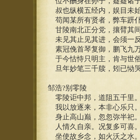
位不酬身在孙子，嶷嶷诸子
叔也纵横五经内，娱目未始
苟闻某所有贤者，弊车趼仆
甘陵南北正分党，攘臂其间
未见其止见其进，会须一反
素冠俛首琴复御，鹏飞九万
于今怙恃只明主，肯与世俗
旦年妙笔三千牍，矧已恸哭
邹浩?别零陵
零陵讵中邦，道阻五千里
我以放逐来，本非心乐只
身止高山巅，忽忽弥半祀
人情久自亲。况复多可喜
坐使故乡念，如火沃之水