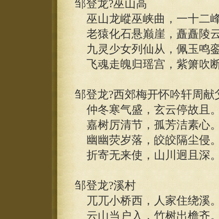
邹登龙?巫山高
巫山龙嵷巫峡曲，一十二峰
老猿化石悬巅崖，矗矗陵云
九灵少女列仙从，佩玉鸣銮
飞魂走魄归瑶宫，紫箫吹断
邹登龙?西郊梅开怀吟轩周献
仲冬寒气盛，玄云停故且
嘉树厉清节，孤芳洁素心
幽幽荧岁落，皎皎隔尘侵
折寄无来使，山川迥且深
邹登龙?溪村
兀兀小桥西，人家住绕溪
云山当户入，竹树出檐齐