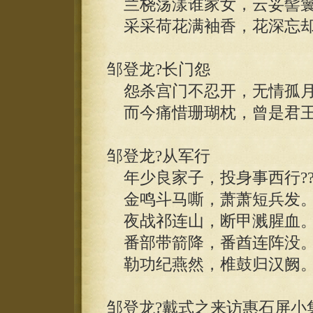
兰桡荡漾谁家女，云妥髻鬟
采采荷花满袖香，花深忘却
邹登龙?长门怨
怨杀宫门不忍开，无情孤月
而今痛惜珊瑚枕，曾是君王
邹登龙?从军行
年少良家子，投身事西行?
金鸣斗马嘶，萧萧短兵发
夜战祁连山，断甲溅腥血
番部带箭降，番酋连阵没
勒功纪燕然，椎鼓归汉阙
邹登龙?戴式之来访惠石屏小