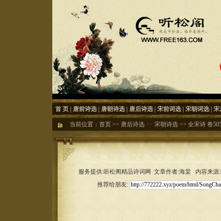
首 页
|
唐前诗选
|
唐朝诗选
|
唐后诗选
|
宋前词选
|
宋朝词选
|
宋
当前位置：
首页
>>
唐后诗选
>>
宋朝诗选
>>
全宋诗 卷50
服务提供:听松阁精品诗词网 文章作者:海棠 内容来源:听松
推荐给朋友: