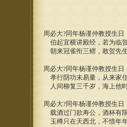
周必大?同年杨谨仲教授生日
伯起宜横讲殿经，若为临贺
朝来冠雀衔三鳣，敢贺先生
周必大?同年杨谨仲教授生日
孝行阴功未易量，从来家住
人间柳复三千岁，海上他时
周必大?同年杨谨仲教授生日
载酒过门欲寿公，酒杯有限
玉樽只在天西北，不惜年年