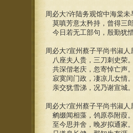
周必大?许陆务观馆中海棠未
莫嗔芳意太矜持，曾得三郎
今日若无工部句，殷勤犹惜
周必大?宣州蔡子平尚书淑人
八座夫人贵，三刀刺史荣
共深偕老庆，忽寄悼亡声
寂寞闰门政，凄凉儿女情
亲交犹雪涕，况乃谢宣城
周必大?宣州蔡子平尚书淑人
鹓缀闻相藻，鸰原忝附葭
至今思并舍，晚岁拟通家