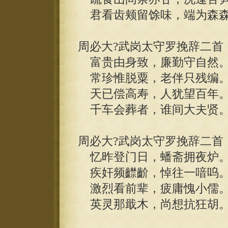
君看齿颊留馀味，端为森森
周必大?武岗太守罗挽辞二首
富贵由身致，廉勤守自然
常珍惟脱粟，老伴只残编
天已偿高寿，人犹望百年
千车会葬者，谁间大夫贤
周必大?武岗太守罗挽辞二首
忆昨登门日，蟠斋拥夜炉
疾奸频齽齘，悼往一喑呜
激烈看前辈，疲庸愧小儒
英灵那戢木，尚想抗狂胡