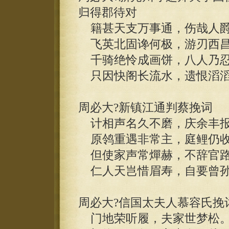
归得郡待对
籍甚天支万事通，伤哉人爵
飞英北固谗何极，游刃西昌
千骑绝怜成画饼，八人乃忍
只因快阁长流水，遗恨滔滔
周必大?新镇江通判蔡挽词
计相声名久不磨，庆余丰报
原鸰重遇非常主，庭鲤仍收
但使家声常燀赫，不辞官路
仁人天岂惜眉寿，自要曾孙
周必大?信国太夫人慕容氏挽
门地荣听履，夫家世梦松