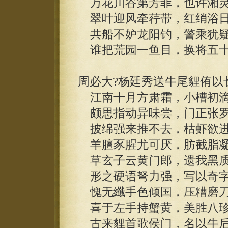
万花川谷第芳菲，也许湘灵
翠叶迎风牵荇带，红绡浴日
共船不妒龙阳钓，警乘犹疑
谁把荒园一鱼目，换将五十
周必大?杨廷秀送牛尾貍侑以
江南十月方肃霜，小槽初滴
颇思指动异味尝，门正张罗
披绵强来推不去，枯虾欲进
羊膻豕腥尤可厌，肪截脂凝
草玄子云黄门郎，遗我黑质
形之硬语弩力强，写以奇字
愧无纖手色倾国，压糟磨刀
喜于左手持蟹黄，美胜八珍
古来貍首歌侯门，名以牛后