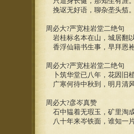
只道身长健，那知生有涯
挽讴无好语，聊杂垄头笳
周必大?严宽桂岩堂二绝句
岩桂标名本在山，城居翻以
香浮仙籍书生事，早拜恩袍
周必大?严宽桂岩堂二绝句
卜筑华堂已八年，花因旧植
广寒何待中秋到，明月清风
周必大?彦岑真赞
石中韫着无瑕玉，矿里淘成
八十年来岑铁面，谁知一片