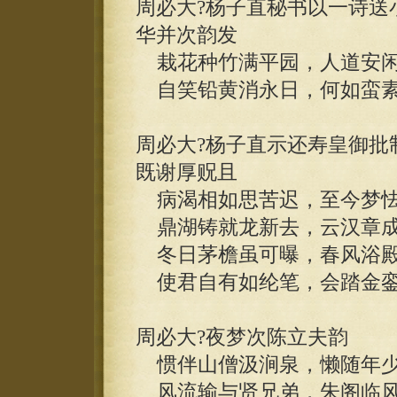
周必大?杨子直秘书以一诗送
华并次韵发
栽花种竹满平园，人道安闲
自笑铅黄消永日，何如蛮素
周必大?杨子直示还寿皇御批
既谢厚贶且
病渴相如思苦迟，至今梦怯
鼎湖铸就龙新去，云汉章成
冬日茅檐虽可曝，春风浴殿
使君自有如纶笔，会踏金銮
周必大?夜梦次陈立夫韵
惯伴山僧汲涧泉，懒随年少
风流输与贤兄弟，朱阁临风