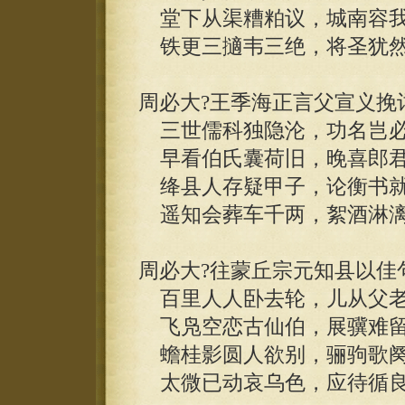
堂下从渠糟粕议，城南容我
铁更三擿韦三绝，将圣犹然
周必大?王季海正言父宣义挽
三世儒科独隐沦，功名岂必
早看伯氏囊荷旧，晚喜郎君
绛县人存疑甲子，论衡书就
遥知会葬车千两，絮酒淋漓
周必大?往蒙丘宗元知县以佳
百里人人卧去轮，儿从父老
飞凫空恋古仙伯，展骥难留
蟾桂影圆人欲别，骊驹歌阕
太微已动哀乌色，应待循良