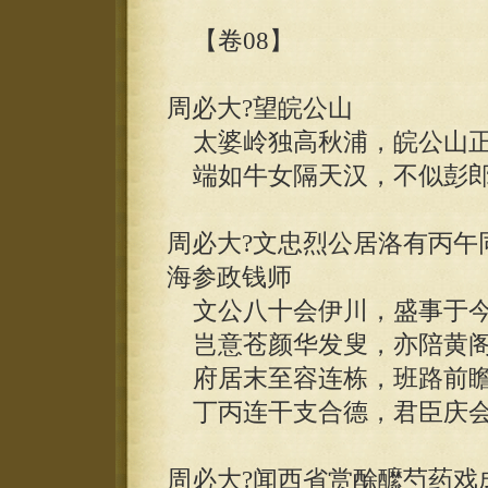
【卷08】
周必大?望皖公山
太婆岭独高秋浦，皖公山正
端如牛女隔天汉，不似彭郎
周必大?文忠烈公居洛有丙午
海参政钱师
文公八十会伊川，盛事于今
岂意苍颜华发叟，亦陪黄阁
府居末至容连栋，班路前瞻
丁丙连干支合德，君臣庆会
周必大?闻西省赏酴醿芍药戏