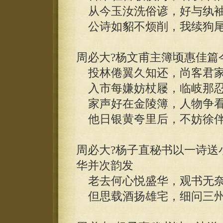
从今玉汝洗俗谚，好与纨袖
公诗如貂不烦削，我续狗尾
周必大?杨文甫主簿顷惠佳篇
投林倦翼久知还，尚客君家
入市每嫌妨杖屦，临岐那忍
家声好在金陵簿，人物争看
他日银黄夸里后，不妨徐伴
周必大?杨子直秘书以一诗送
华并次韵发
老去何心悦盛华，观书无奈
但思载酒扬雄宅，细问三州