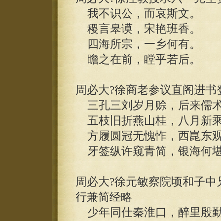
我不识公，而哀斯文。
稷言皋谟，宋艳班香。
四海所宗，一乡何有。
瞻之在前，瞠乎若后。
周必大?徐商老参议直阁进书
三孔三刘岁月赊，后来儒术
五枝旧折燕山桂，八月新乘
方履圆冠无愧怍，西崑东观
牙签纵许窥青简，银海何堪
周必大?徐元敏察院顷和子中
行兼简经略
少年同仕秦淮口，醉里殷勤