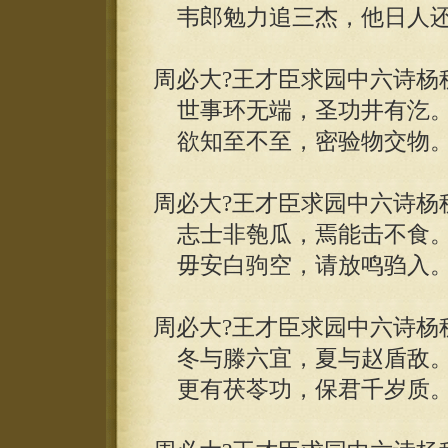
韦郎勉力追三杰，他日人还
周必大?王才臣求园中六诗杨
世事环无端，圣功井有汔
欲知至不至，密验物交物
周必大?王才臣求园中六诗杨
志士非匏瓜，焉能击不食
毋安白驹空，请放鸣驺入
周必大?王才臣求园中六诗杨
冬与滕六宜，夏与赵盾敌
更有茯苓功，保君千岁质