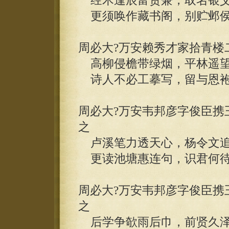
经术逢辰富贵兼，取名银艾
更须唤作藏书阁，别贮邺侯
周必大?万安赖秀才家拾青楼
高柳侵檐带绿烟，平林遥望
诗人不必工摹写，留与恩袍
周必大?万安韦邦彦字俊臣携
之
卢溪笔力透天心，杨令文追
更读池塘惠连句，识君何待
周必大?万安韦邦彦字俊臣携
之
后学争欹雨后巾，前贤久泽