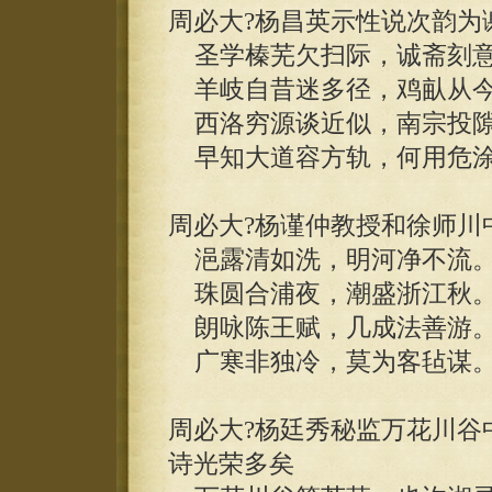
周必大?杨昌英示性说次韵为
圣学榛芜欠扫际，诚斋刻意
羊岐自昔迷多径，鸡畒从今
西洛穷源谈近似，南宗投隙
早知大道容方轨，何用危涂
周必大?杨谨仲教授和徐师川
浥露清如洗，明河净不流
珠圆合浦夜，潮盛浙江秋
朗咏陈王赋，几成法善游
广寒非独冷，莫为客毡谋
周必大?杨廷秀秘监万花川谷
诗光荣多矣