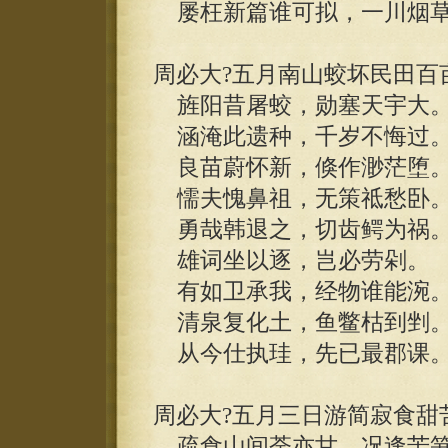
屡枉新篇谁可拟，一川烟草
周必大?五月南山蛟坏民田百
旌阳昔屠蛟，勋塞天宇大
涵淹此遗种，千岁不悔过
良苗蔚怀新，倏作渺茫堕
懦夫愧鼻祖，无策祗愁卧
勇哉韩退之，切齿鳄为祸
雄词坐以逐，岂必劳剁。
有如卫承我，经物谁能涴
清泉复化土，鱼鳖枯到剉
从今仕执珪，先已最郡课
周必大?五月三日游简寂食甜
疏食山间荼亦甘，况逢苦笋