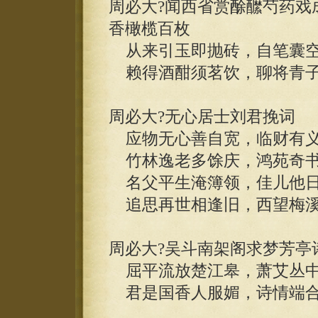
周必大?闻西省赏酴醿芍药戏
香橄榄百枚
从来引玉即抛砖，自笔囊空
赖得酒酣须茗饮，聊将青子
周必大?无心居士刘君挽词
应物无心善自宽，临财有义
竹林逸老多馀庆，鸿苑奇书
名父平生淹簿领，佳儿他日
追思再世相逢旧，西望梅溪
周必大?吴斗南架阁求梦芳亭
屈平流放楚江皋，萧艾丛中
君是国香人服媚，诗情端合