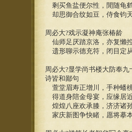
剩买鱼盐便尔性，閒随龟鹤
却思御合纹如豆，侍食钧天
周必大?戏示凝神庵张椿龄
仙师足厌踏京洛，亦复懒控
遗形聊示德充符，闭目定从
周必大?显学尚书楼大防奉九
诗皆和鄙句
萱堂眉寿正增川，手种蟠桃
得道身陪金母宴，应缘居近
煌煌八座欢承膝，济济诸孙
家庆新图争快睹，愿将摹本