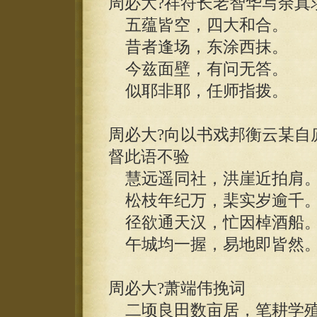
周必大?祥符长老智华写余真
五蕴皆空，四大和合。
昔者逢场，东涂西抹。
今兹面壁，有问无答。
似耶非耶，任师指拨。
周必大?向以书戏邦衡云某自
督此语不验
慧远遥同社，洪崖近拍肩
松枝年纪万，棐实岁逾千
径欲通天汉，忙因棹酒船
午城均一握，易地即皆然
周必大?萧端伟挽词
二顷良田数亩居，笔耕学殖