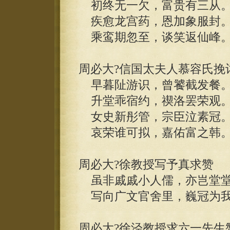
初终无一欠，富贵有三从
疾愈龙宫药，恩加象服封
乘鸾期忽至，谈笑返仙峰
周必大?信国太夫人慕容氏挽
早暮阯游识，曾饕截发餐
升堂乖宿约，禊洛罢荣观
女史新彤管，宗臣泣素冠
哀荣谁可拟，嘉佑富之韩
周必大?徐教授写予真求赞
虽非戚戚小人儒，亦岂堂堂
写向广文官舍里，巍冠为我
周必大?徐泾教授求六一先生