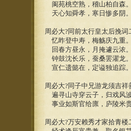
阆苑桃空熟，稽山柏自森
天心知舜孝，寒日惨多阴
周必大?同前太行皇太后挽词
忆昨登中寿，梅觞庆九重
回春方昼永，月掩遽云浓
钟鼓沈长乐，蚕桑罢濯龙
宣仁遗懿在，定谥独追踪
周必大?同子中兄游龙须吉祥
遍寻山寺穿云子，归戏风波
事业如斯官给廪，庐陵米贵
周必大?万安赖秀才家拾青楼