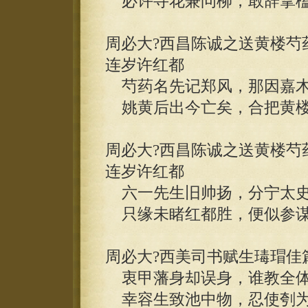
必许寻花兼问柳，敢辞挈榼
周必大?西昌陈诚之送黄楼芍
连岁许红都
芍药名先记郑风，那因嘉木
姚黄后出今亡矣，合把黄楼
周必大?西昌陈诚之送黄楼芍
连岁许红都
六一先生旧帅扬，分宁太史
只缘未睹红都胜，便似参谋
周必大?西美司书赋生瑇瑁佳
衷甲藩身却误身，谁教全体
幸容生致池中物，忍使刳为