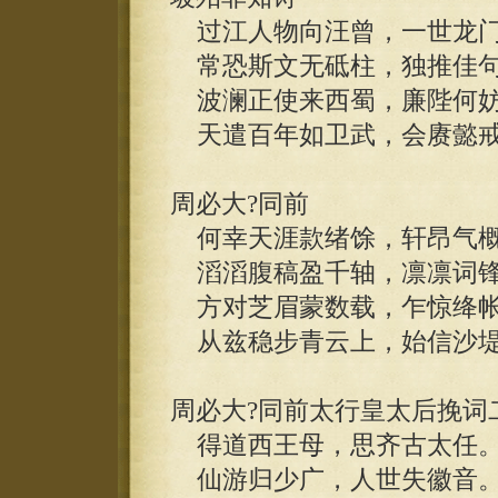
过江人物向汪曾，一世龙门
常恐斯文无砥柱，独推佳句
波澜正使来西蜀，廉陛何妨
天遣百年如卫武，会赓懿戒
周必大?同前
何幸天涯款绪馀，轩昂气概
滔滔腹稿盈千轴，凛凛词锋
方对芝眉蒙数载，乍惊绛帐
从兹稳步青云上，始信沙堤
周必大?同前太行皇太后挽词
得道西王母，思齐古太任
仙游归少广，人世失徽音