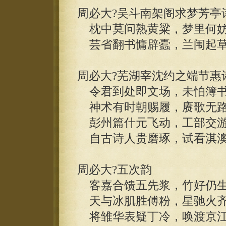
周必大?吴斗南架阁求梦芳亭
枕中莫问熟黄粱，梦里何妨
芸省翻书慵辟蠹，兰闱起草
周必大?芜湖宰沈约之端节惠
令君到处即文场，未怕簿书
神术有时朝赐履，赓歌无路
彭州篇什元飞动，工部交游
自古诗人贵磨琢，试看淇澳
周必大?五次韵
客嘉合馈五先浆，竹好仍生
天与冰肌胜傅粉，星驰火齐
将雏华表疑丁冷，唤渡京江