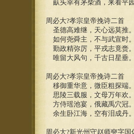
畒头幸有茅柴酒，来看平园
周必大?孝宗皇帝挽诗二首
圣德高难继，天心远莫推
如何尧舜主，不与武宣时
勤政精弥厉，平戎志竟赍
唯留大风句，千古日星垂
周必大?孝宗皇帝挽诗二首
移御重华意，微臣粗探端
思陵三载服，文母万年欢
方侍瑶池宴，俄藏禹穴冠
余生卧江海，空有泪成丹
周必大?新光州守赵师奭字国