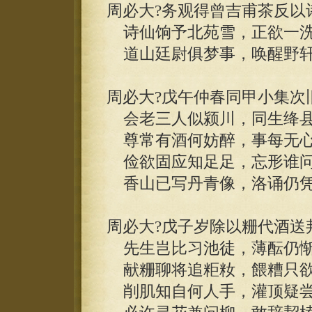
周必大?务观得曾吉甫茶反以
诗仙饷予北苑雪，正欲一洗
道山廷尉俱梦事，唤醒野轩
周必大?戊午仲春同甲小集次
会老三人似颍川，同生绛县
尊常有酒何妨醉，事每无心
俭欲固应知足足，忘形谁问
香山已写丹青像，洛诵仍凭
周必大?戊子岁除以粣代酒送
先生岂比习池徒，薄酝仍惭
献粣聊将追粔籹，餵糟只欲
削肌知自何人手，灌顶疑尝