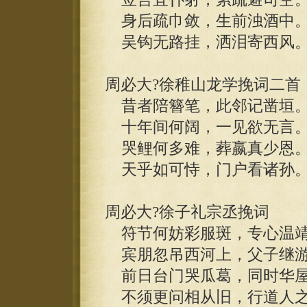
身后疏巾敛，生前浊酒中
吴钩无路挂，洒泪寄西风
周必大?徐稚山龙学挽词二首
昔者陪簪笔，此邻记凿垣
十年间何阔，一见欲无言
哭鲤何多难，葬嬴真少恩
天乎如可恃，门户看诸孙
周必大?徐子礼宗丞挽词
符节何妨彩服斑，专心温靖
宾朋忽吊西河上，父子继游
前日台门哭瓜葛，同时华屋
不须更问相从旧，行道人之