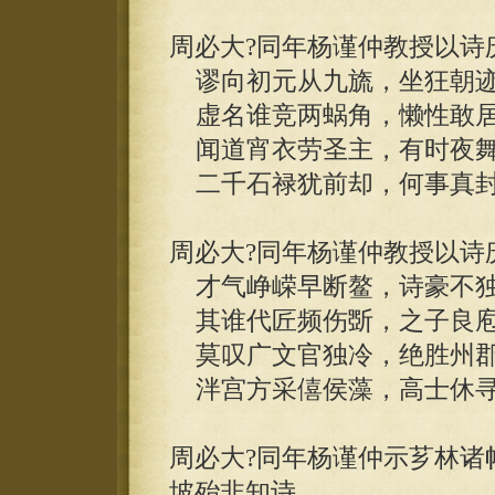
周必大?同年杨谨仲教授以诗
谬向初元从九旒，坐狂朝迹
虚名谁竞两蜗角，懒性敢居
闻道宵衣劳圣主，有时夜舞
二千石禄犹前却，何事真封
周必大?同年杨谨仲教授以诗
才气峥嵘早断鳌，诗豪不独
其谁代匠频伤斲，之子良庖
莫叹广文官独冷，绝胜州郡
泮宫方采僖侯藻，高士休寻
周必大?同年杨谨仲示芗林诸
坡殆非知诗