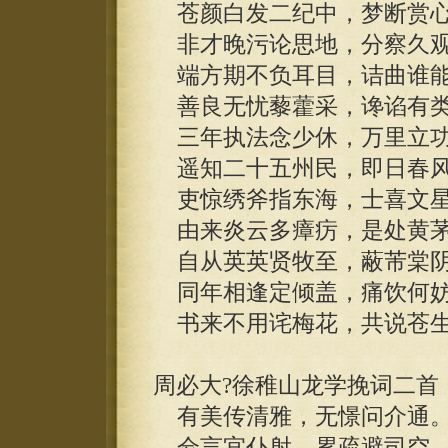
苍颜白发二纪中，梦断赏心
非才晚污论思地，分察久观
端方期不负耳目，诘曲谁能
善良无忧藜藿采，谗谄有类
三年执法念少休，万里立功
遥知二十五州民，即日春风
吏惊绣斧指东海，士喜文星
由来炎云多瘴疠，是处黄茅
自从英英贤牧至，蔽芾棠阴
同年相逢定倾盖，痛饮何妨
书来不用诧梅花，共说苍生
周必大?徐稚山龙学挽词二首
有美传清雅，无憬问介通
佥言宜仆射，累疏避司空