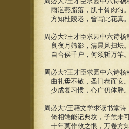
周必大?王才臣求园中六诗杨
雨浥燕脂落，肌丰骨肉匀
方知杜陵老，曾写此花真
周必大?王才臣求园中六诗杨
良夜月筛影，清晨风扫坛
自合侯千户，何须斩万竿
周必大?王才臣求园中六诗杨
曲礼毋不敬，圣门恭而安
少成复习惯，心广仍体胖
周必大?王籍文学求读书堂诗
倚相端能记典坟，子羔未可
十年莫作攸之恨，万卷方知