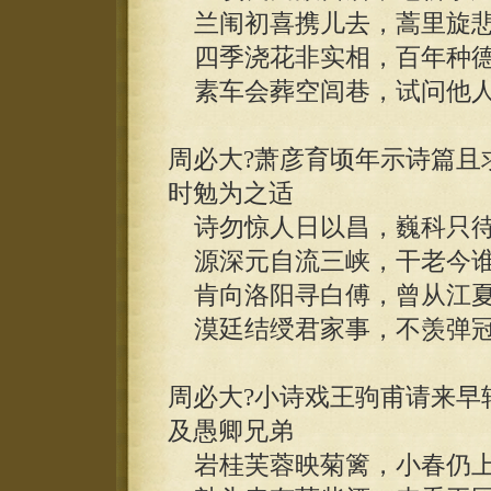
兰闱初喜携儿去，蒿里旋悲
四季浇花非实相，百年种德
素车会葬空闾巷，试问他人
周必大?萧彦育顷年示诗篇且
时勉为之适
诗勿惊人日以昌，巍科只待
源深元自流三峡，干老今谁
肯向洛阳寻白傅，曾从江夏
漠廷结绶君家事，不羡弹冠
周必大?小诗戏王驹甫请来早
及愚卿兄弟
岩桂芙蓉映菊篱，小春仍上