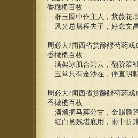
香橄榄百枚
群玉圈中作主人，紫薇花底
风光总属程夫子，好念文昌
周必大?闻西省赏酴醿芍药戏
香橄榄百枚
满架冰肌合碧云，翻阶翠袖
玉堂只有金沙在，伴直明朝
周必大?闻西省赏酴醿芍药戏
香橄榄百枚
酒颁挏马莫分甘，金赐麟蹄
红白赏残堪底用，雨中折赠