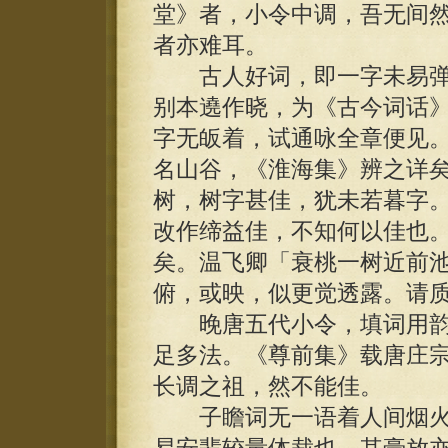
堂》者，小令中调，吾无间
者亦难耳。
古人好词，即一字未易弹
别本遶作晓，为《古今词话
字无皈着，试通咏全章便见
名山谷，《淮海集》辨之详
树，树字甚佳，犹未若暮字
改作缔益佳，不知何以佳也
矣。温飞卿「衰桃一树近前
俯，或映，似更觉透露。请
晚唐五代小令，填词用韵
足多法。《尊前集》载唐庄
长调之祖，然不能佳。
子瞻词无一语着人间烟火