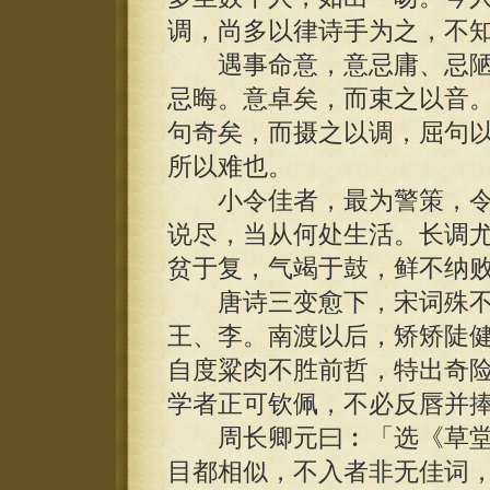
调，尚多以律诗手为之，不
遇事命意，意忌庸、忌陋
忌晦。意卓矣，而束之以音
句奇矣，而摄之以调，屈句
所以难也。
小令佳者，最为警策，令
说尽，当从何处生活。长调
贫于复，气竭于鼓，鲜不纳
唐诗三变愈下，宋词殊不
王、李。南渡以后，矫矫陡
自度粱肉不胜前哲，特出奇
学者正可钦佩，不必反唇并
周长卿元曰︰「选《草堂
目都相似，不入者非无佳词