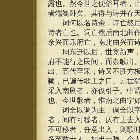
露也。然今世之便俗耳者，
者端冕卧矣。其得与诗并存
词何以名诗余，诗亡然后
诗者亡也。词亡然后南北曲
余兴而乐府亡，南北曲兴而
周东迁以后，世竞新声，
府不能行之民间，而杂歌出
出。五代至宋，诗又不胜方
颖，已遍传歌工之口。元世
采入南剧者，亦仅引子。中
也。今世歌者，惟南北曲宁
词全以调为主，调全以字
者，间有可移者。仄有上去
不可移者，任意出入，则歌
多至数十人，如出一吻。今