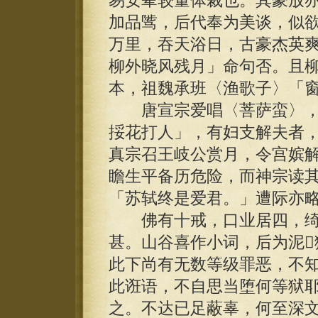
易安辈较量体裁也。其豪放
加品骘，后代奉为美谈，似欲
万里，吞天浴日，古豪杰英
柳外晓风残月」命句否。且
本，祖魏承班〈渔歌子〉「
唐宣宗爱唱〈菩萨蛮〉，
挼花打人」，有妇支解夫者
真宗召王岐公赏月，令宫嫔
瞻生平备历危险，而神宗读
「苏轼终是爱君。」遭际亦
佛有十戒，口业居四，绮
甚。山谷喜作小词，后为泥
此下尚有无数等级罪恶，不知
此诳语，不自思当堕何等狱
之。不达已足蔽辜，何至深