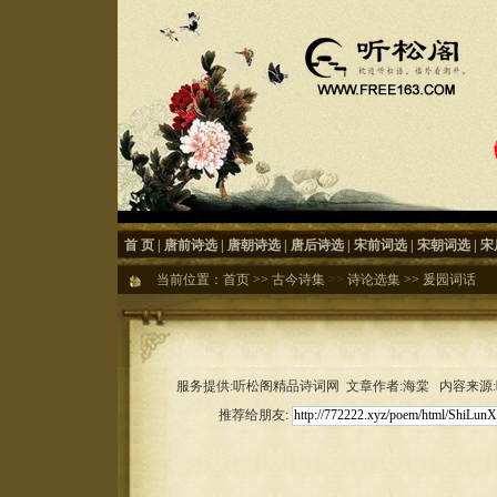
首 页
|
唐前诗选
|
唐朝诗选
|
唐后诗选
|
宋前词选
|
宋朝词选
|
宋
当前位置：
首页
>>
古今诗集
>>
诗论选集
>>
爰园词话
服务提供:听松阁精品诗词网 文章作者:海棠 内容来源:听松
推荐给朋友: