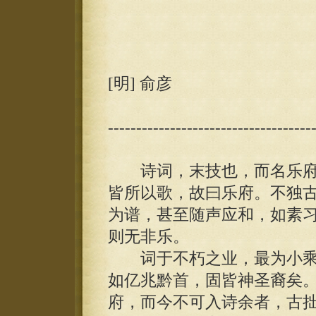
[明] 俞彦
------------------------------------
诗词，末技也，而名乐府
皆所以歌，故曰乐府。不独
为谱，甚至随声应和，如素
则无非乐。
词于不朽之业，最为小乘
如亿兆黔首，固皆神圣裔矣
府，而今不可入诗余者，古