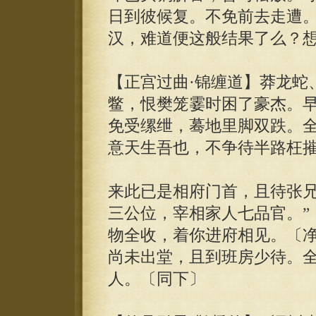
日到彼候复。不免前去走遭
汉，难道便这般结果了么？
【正宫过曲·锦缠道】莽龙蛇
鳖，恨樊笼霎时困了豪杰。
免受缧绁，蓦地里脚双跌。
意天生吾也，不争待半路枉
来此已是相府门首，且待张兄
三公位，宰相家人七品官。”
物全收，着你进府相见。〔
尚未出堂，且到班房少待。
人。〔同下〕