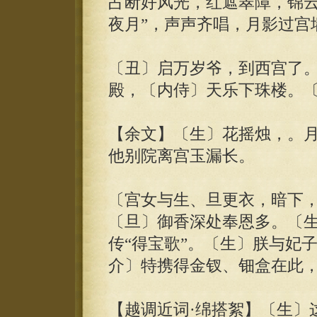
占断好风光，红遮翠障，锦云中
夜月”，声声齐唱，月影过宫
〔丑〕启万岁爷，到西宫了
殿，〔内侍〕天乐下珠楼。
【余文】〔生〕花摇烛，。
他别院离宫玉漏长。
〔宫女与生、旦更衣，暗下
〔旦〕御香深处奉恩多。〔
传“得宝歌”。〔生〕朕与妃
介〕特携得金钗、钿盒在此
【越调近词·绵搭絮】〔生〕