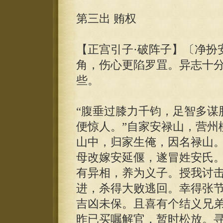
第三出 贿权
【正宫引子·破阵子】〔净扮
角，伤心更陷罗罝。异志十
些。
“腹垂过膝力千钧，足智多谋
便惊人。”自家安禄山，营州
山中，归家生俺，因名禄山
母改嫁安延偃，遂冒姓安氏
有异相，养为义子。授我讨
进，杀得大败逃回。幸得张
吉凶未保。且喜有个结义兄
昨已买嘱解官，暂时松放。