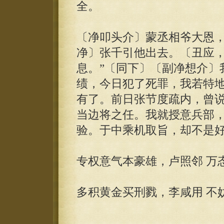
全。
〔净叩头介〕蒙丞相爷大恩
净〕张千引他出去。〔丑应，
息。”〔同下〕〔副净想介〕
绩，今日犯了死罪，我若特
有了。前日张节度疏内，曾
当边将之任。我就授意兵部
验。于中乘机取旨，却不是
专权意气本豪雄，卢照邻 万
多积黄金买刑戮，李咸用 不