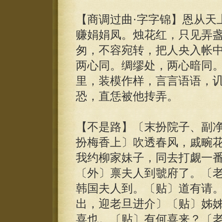
【商调过曲·字字锦】恩从天
赚娟娟凤。烛花红，只见弄
匆，不容宛转，把人央入帐
两心同。绸缪处，两心暗同
里，装模作样，言言语语，
恐，直恁被他抟弄。
【不是路】〔末扮院子、副
扮梅香上〕吹透春风，戚畹
我约柳家妹子，同去打觑一
〔外〕禀夫人到虢府了。〔
韩国夫人到。〔贴〕道有请
出，迎老旦进介〕〔贴〕姊
喜也。〔贴〕有何喜来？〔