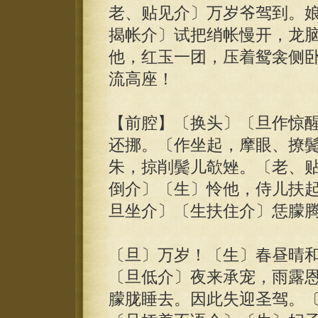
老、贴见介〕万岁爷驾到。
揭帐介〕试把绡帐慢开，龙
他，红玉一团，压着鸳衾侧
流高座！
【前腔】〔换头〕〔旦作惊
还挪。〔作坐起，摩眼、撩
朱，掠削鬓儿欹矬。〔老、
倒介〕〔生〕怜他，侍儿扶
旦坐介〕〔生扶住介〕恁朦
〔旦〕万岁！〔生〕春昼晴
〔旦低介〕夜来承宠，雨露
朦胧睡去。因此失迎圣驾。