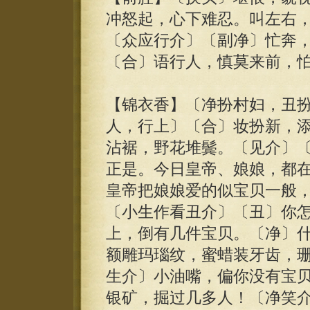
冲怒起，心下难忍。叫左右
〔众应行介〕〔副净〕忙奔
〔合〕语行人，慎莫来前，
【锦衣香】〔净扮村妇，丑
人，行上〕〔合〕妆扮新，
沾裾，野花堆鬓。〔见介〕
正是。今日皇帝、娘娘，都
皇帝把娘娘爱的似宝贝一般
〔小生作看丑介〕〔丑〕你
上，倒有几件宝贝。〔净〕
额雕玛瑙纹，蜜蜡装牙齿，
生介〕小油嘴，偏你没有宝
银矿，掘过几多人！〔净笑