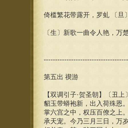
倚槛繁花带露开，罗虬 〔旦
〔生〕新歌一曲令人艳，万楚
------------------------------------
第五出 禊游
【双调引子·贺圣朝】〔丑上
貂玉带蟒袍新，出入荷殊恩
掌六宫之中，权压百僚之上
承天宠。今乃三月三日，万