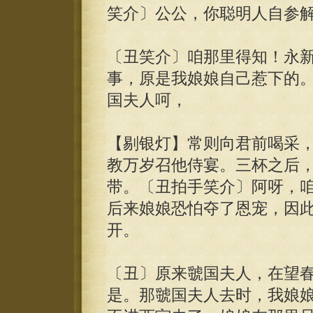
笑介〕公公，你聪明人自参
〔丑笑介〕咱那里得知！永
事，原是我娘娘自己惹下的
国夫人呵，
【剔银灯】常则向君前喝采
教万岁召他侍宴。三杯之后
带。〔丑拍手笑介〕阿呀，
后来娘娘恐怕夺了恩宠，因
开。
〔丑〕原来虢国夫人，在望
是。那虢国夫人去时，我娘