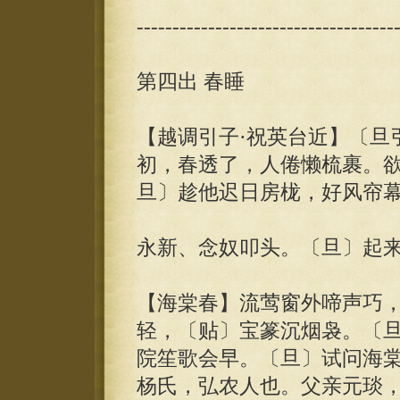
------------------------------------
第四出 春睡
【越调引子·祝英台近】〔旦
初，春透了，人倦懒梳裹。
旦〕趁他迟日房栊，好风帘
永新、念奴叩头。〔旦〕起
【海棠春】流莺窗外啼声巧
轻，〔贴〕宝篆沉烟袅。〔
院笙歌会早。〔旦〕试问海
杨氏，弘农人也。父亲元琰