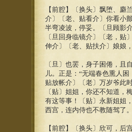
【前腔】〔换头〕飘堕、麝
介〕〔老、贴看介〕你看小
半弯凌波，停妥。〔旦顾影
〔旦回身临镜介〕〔老，贴
伸介〕〔老、贴扶介〕娘娘
〔旦〕也罢，身子困倦，且
儿。正是：“无端春色熏人困
贴放帐介〕〔老〕万岁爷此
〔贴〕姐姐，你还不知道，
有这等事！〔贴〕永新姐姐
西宫，连内侍也不教随驾了
【前腔】〔换头〕欣可，后