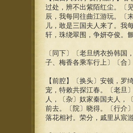
过处，辨不出紫陌红尘。〔
辰，我每同往曲江游玩。〔
儿，敢是三国夫人来了。我
轩，珠绕翠围，争妍夺俊。
〔同下〕〔老旦绣衣扮韩国
子、梅香各乘车行上〕〔合
【前腔】〔换头〕安顿，罗
宠，特敕共探江春。〔老旦
人，〔杂〕奴家秦国夫人，
前去。〔院〕晓得。〔行介
落花相衬。荣分，戚里从宸