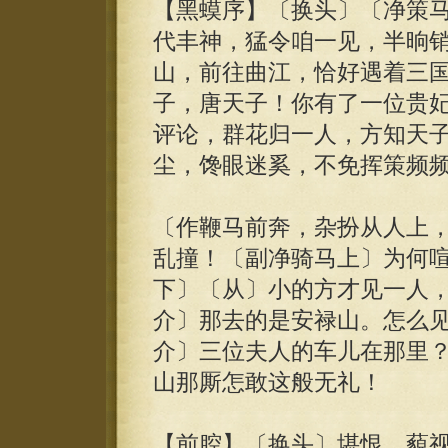
【黑蟆序】〔换头〕〔净策
代丰神，猛令咱一见，半晌
山，前往曲江，恰好遇着三
子，唐天子！你有了一位贵
评论，群花归一人，方知天
尘，馋眼迷奚，不免挥策频
〔作鞭马前奔，杂扮从人上
乱撞！〔副净骑马上〕为何
下〕〔从〕小的方才见一人
介〕那去的是安禄山。怎么
介〕三位夫人的车儿在那里
山那厮怎敢这般无礼！
【前腔】〔换头〕堪恨，藐