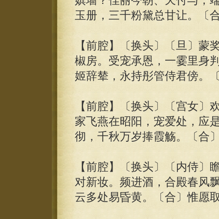
嫔墙？佳丽今朝、天付与，
玉册，三千粉黛总甘让。〔
【前腔】〔换头〕〔旦〕蒙
椒房。受宠承恩，一霎里身判人
姬辞辇，永持彤管侍君傍。
【前腔】〔换头〕〔宫女〕
家飞燕在昭阳，宠爱处，应
彻，千秋万岁捧霞觞。〔合
【前腔】〔换头〕〔内侍〕
对新妆。频进酒，合殿春风
云多处易昏黄。〔合〕惟愿