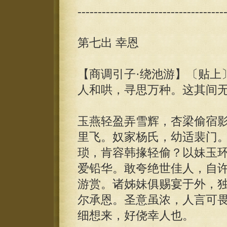
------------------------------------
第七出 幸恩
【商调引子·绕池游】〔贴上
人和哄，寻思万种。这其间
玉燕轻盈弄雪辉，杏梁偷宿
里飞。奴家杨氏，幼适裴门
琐，肯容韩掾轻偷？以妹玉
爱铅华。敢夸绝世佳人，自
游赏。诸姊妹俱赐宴于外，
尔承恩。圣意虽浓，人言可
细想来，好侥幸人也。