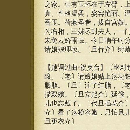
之家。生有玉环在于左臂，上
真。性格温柔，姿容艳丽。
香玉。荷蒙圣眷，拔自宫嫔
为右相，三姊尽封夫人，一
未免云娇雨怯。今日晌午时
请娘娘理妆。〔旦行介〕绮
【越调过曲·祝英台】〔坐对
睃。〔老〕请娘娘贴上这花
胭脂。〔旦〕注了红脂，〔
描双蛾。〔旦立起介〕延俄
儿也忘戴了。〔代旦插花介
介〕看了这粉容嫩，只怕风
旦更衣介〕