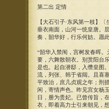
第二出 定情
【大石引子·东风第一枝】〔
垂衣南面，山河一统皇唐。
奏，韶华好，行乐何妨。愿
“韶华入禁闱，宫树发春晖。
要，六舞散朝衣。别赏阳台乐
是也。起自潜邸，入缵皇图
流，列张、韩于省闼。且喜
平致治，庶几贞观之年；刑
闲，寄情声色。昨见宫女杨
日，册为贵妃。已曾传旨，
衣，即着高力士引来朝见，