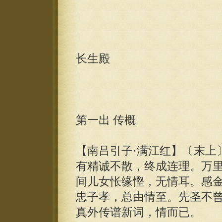
长生殿
第一出 传概
【南吕引子·满江红】〔末上
有精诚不散，终成连理。万
间儿女怅缘慳，无情耳。感
忠子孝，总由情至。先圣不
真外传谱新词，情而已。