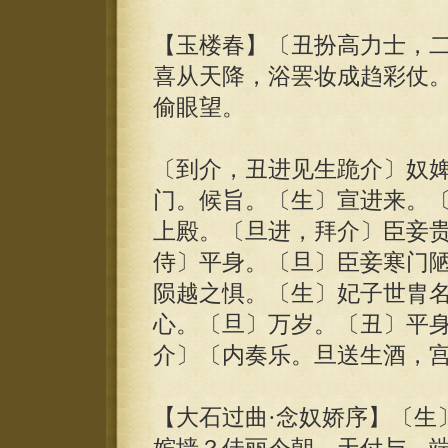
【玉楼春】〔丑扮高力士，
喜从天降，浴罢妆成趋彩仗
偷眼望。
〔到介，丑进见生跪介〕奴
门。候旨。〔生〕宣进来。
上殿。〔旦进，拜介〕臣妾
侍〕平身。〔旦〕臣妾寒门
陨越之惧。〔生〕妃子世胄
心。〔旦〕万岁。〔丑〕平
介〕〔内奏乐。旦送生酒，
【大石过曲·念奴娇序】〔生