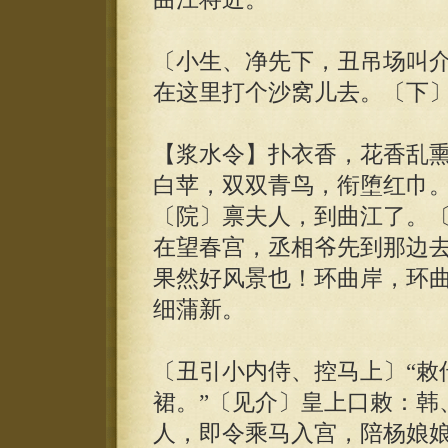
〔小生、净先下，丑吊场叫
在这里打个沙窝儿去。〔下
【浆水令】扑衣香，花香乱
白苹，双双青鸟，衔堕红巾
〔院〕禀夫人，到曲江了。
在望春宫，丞相爷先到那边
果然好风景也！环曲岸，环
细蒲新。
〔丑引小内侍、控马上〕“敕
裙。”〔见介〕皇上口敕：韩
人，即令乘马入宫，陪杨娘