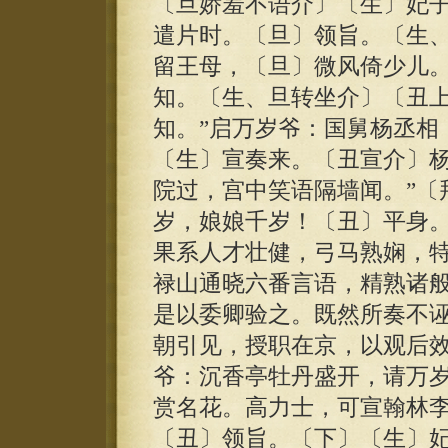
〔旦娇羞不语介〕〔生〕妃
遣片时。〔旦〕领旨。〔生
留王母，〔旦〕微风倚少儿
知。〔生、旦转坐介〕〔丑上
知。”启万岁爷：国舅杨丞相
〔生〕宣奏来。〔丑宣介〕杨
院过，宫中笑语隔墙闻。”〔
岁，娘娘千岁！〔丑〕平身
果系人才壮健，弓马熟娴，
禄山通晓六番言语，精熟诸
是以委卿验之。既然所奏不
朝引见，授职在京，以观后
爷：沉香亭牡丹盛开，请万
赏名花。高力士，可宣翰林
〔丑〕领旨。〔下〕〔生〕