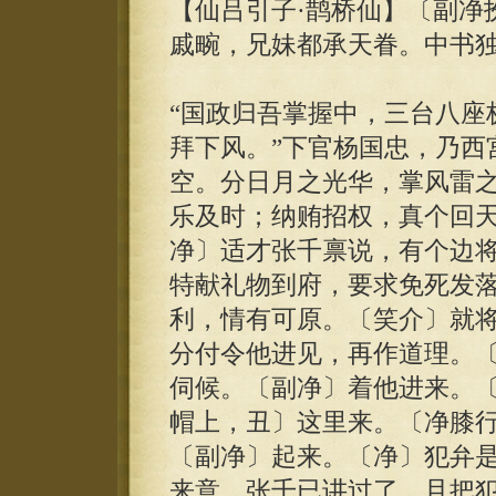
【仙吕引子·鹊桥仙】〔副净
戚畹，兄妹都承天眷。中书
“国政归吾掌握中，三台八座
拜下风。”下官杨国忠，乃西
空。分日月之光华，掌风雷
乐及时；纳贿招权，真个回
净〕适才张千禀说，有个边
特献礼物到府，要求免死发
利，情有可原。〔笑介〕就
分付令他进见，再作道理。
伺候。〔副净〕着他进来。
帽上，丑〕这里来。〔净膝
〔副净〕起来。〔净〕犯弁
来意，张千已讲过了。且把