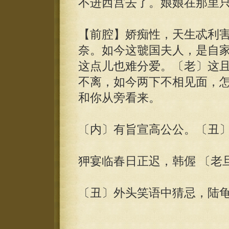
不进西宫去了。娘娘在那里
【前腔】娇痴性，天生忒利
奈。如今这虢国夫人，是自
这点儿也难分爱。〔老〕这
不离，如今两下不相见面，
和你从旁看来。
〔内〕有旨宣高公公。〔丑
狎宴临春日正迟，韩偓 〔老
〔丑〕外头笑语中猜忌，陆龟