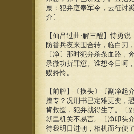
禀：犯弁遵奉军令，去征讨
介〕
【仙吕过曲·解三酲】恃勇锐
防番兵夜来围合转，临白刃
〔净〕那时犯弁杀条血路，
录微功折罪愆。谁想今日呵
赐矜怜。
【前腔】〔换头〕〔副净起
擅专？况刑书已定难更变，
肯救援，犯弁就得生了。〔
就里机关不易言。〔净叩头
待我明日进朝，相机而行便