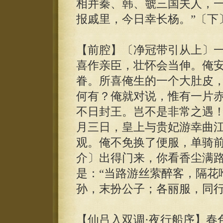
相并秦、韩、虢三国夫人，一
报戚里，今日幸长杨。”〔下
【前腔】〔净冠带引从上〕
喜作亲臣，壮怀会当伸。俺
眷。所喜俺生的一个大肚皮
何有？俺就对说，惟有一片
不日封王。岂不是非常之遇
月三日，皇上与贵妃游幸曲
观。俺不免换了便服，单骑
介〕出得门来，你看香尘满
是：“当路游丝萦醉客，隔花
孙，末扮公子；各丽服，同
【仙吕入双调·夜行船序】春