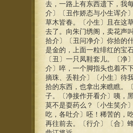
去，一路上有东西遗下，我
介〕〔丑作娇态与小生诨介
草木皆春。〔小生〕且在这
去了。向朱门绣阁，卖花声
拾介〕〔丑问净介〕你拾的
是金的，上面一粒绯红的宝
〔丑〕一只凤鞋套儿。〔净
介〕啐，一个脚指头也着不
摘珠、丢鞋介〕〔小生〕待
拾的东西，也拿出来瞧瞧。
子。〔净接作开看介〕咦，
莫不是耍药么？〔小生笑介
吃，各吐介〕呸！稀苦的，
再往前去。〔行介〕〔合〕
曲江将近。