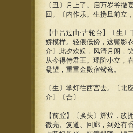
〔丑〕月上了。启万岁爷撤
回。〔内作乐。生携旦前立
【中吕过曲·古轮台】〔生〕
娇模样。轻偎低傍，这鬓影
介〕此夕欢娱，风清月朗，
从今得侍君王。瑶阶小立，
凝望，重重金殿宿鸳鸯。
〔生〕掌灯往西宫去。〔北
介〕〔合〕
【前腔】〔换头〕辉煌，簇
微亮。复道、回廊，到处有