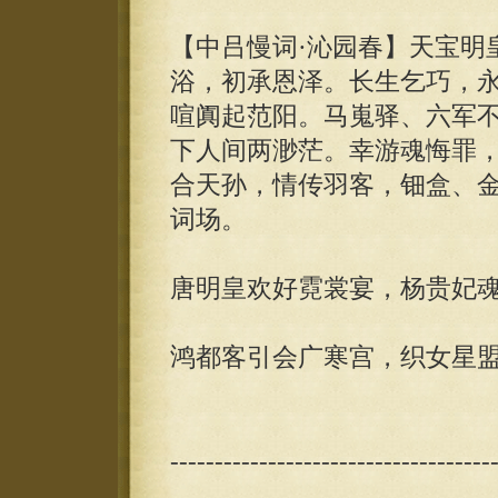
【中吕慢词·沁园春】天宝明
浴，初承恩泽。长生乞巧，
喧阗起范阳。马嵬驿、六军
下人间两渺茫。幸游魂悔罪
合天孙，情传羽客，钿盒、
词场。
唐明皇欢好霓裳宴，杨贵妃
鸿都客引会广寒宫，织女星
------------------------------------