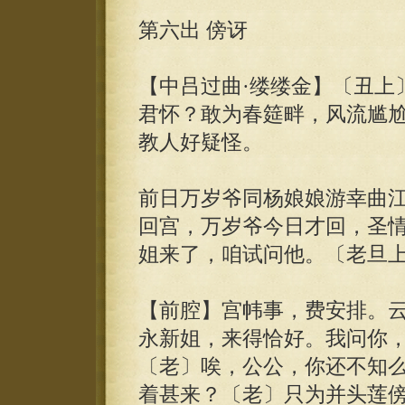
第六出 傍讶
【中吕过曲·缕缕金】〔丑上
君怀？敢为春筵畔，风流尴
教人好疑怪。
前日万岁爷同杨娘娘游幸曲
回宫，万岁爷今日才回，圣
姐来了，咱试问他。〔老旦
【前腔】宫帏事，费安排。
永新姐，来得恰好。我问你
〔老〕唉，公公，你还不知
着甚来？〔老〕只为并头莲