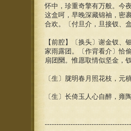
怀中，珍重奇擎有万般。今
这盒呵，早晚深藏锦袖，密
合欢。〔付旦介，旦接钗、
【前腔】〔换头〕谢金钗、
家雨露团。〔作背看介〕恰
扇团圞。惟愿取情似坚金，
〔生〕胧明春月照花枝，元稹
〔生〕长倚玉人心自醉，雍陶
------------------------------------