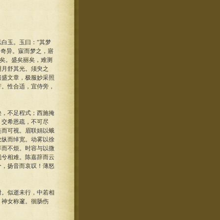
白玉。玉曰：“其梦
甚奇异。寐而梦之，寤
备矣。盛矣丽矣，难测
明月舒其光。须臾之
绩盛文章，极服妙采照
芳。性合适，宜侍旁，
，不足程式；西施掩
；交希恩疏，不可尽
美而可视。眉联娟以蛾
故纵而绰宽。动雾以徐
详而不烦。时容与以微
我兮相难。陈嘉辞而云
兮，扬音而哀叹！薄怒
。似逝未行，中若相
，神女称邃。徊肠伤