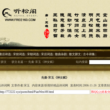
唐后诗选
|
宋前词选
|
宋朝词选
|
宋后词选
|
散曲杂剧
|
散文骈文
|
古今诗集
|
文骈文
>>
骈文名篇
>>
先秦·宋玉《神女赋》
站内搜索:
先秦·宋玉《神女赋》
诗词网 文章作者:宋玉 内容来源:听雨轩精品诗词网 发表时间:2006-11-26 文章类别