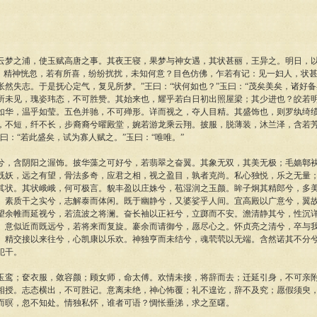
梦之浦，使玉赋高唐之事。其夜王寝，果梦与神女遇，其状甚丽，王异之。明日，以
后，精神恍忽，若有所喜，纷纷扰扰，未知何意？目色仿佛，乍若有记：见一妇人，状
怅然失志。于是抚心定气，复见所梦。”王曰：“状何如也？”玉曰：“茂矣美矣，诸好
所未见，瑰姿玮态，不可胜赞。其始来也，耀乎若白日初出照屋梁；其少进也？皎若
如华，温乎如莹。五色并驰，不可殚形。详而视之，夺人目精。其盛饰也，则罗纨绮
，不短，纤不长，步裔裔兮曜殿堂，婉若游龙乘云翔。披服，脱薄装，沐兰泽，含若
曰：“若此盛矣，试为寡人赋之。”玉曰：“唯唯。”
含阴阳之渥饰。披华藻之可好兮，若翡翠之奋翼。其象无双，其美无极；毛嫱鄣袂
既妖，远之有望，骨法多奇，应君之相，视之盈目，孰者克尚。私心独悦，乐之无量
其状。其状峨峨，何可极言。貌丰盈以庄姝兮，苞湿润之玉颜。眸子炯其精郎兮，多
。素质干之实兮，志解泰而体闲。既于幽静兮，又婆娑乎人间。宜高殿以广意兮，翼
望余帷而延视兮，若流波之将澜。奋长袖以正衽兮，立踯而不安。澹清静其兮，性沉
。意似近而既远兮，若将来而复旋。褰余而请御兮，愿尽心之。怀贞亮之清兮，卒与
。精交接以来往兮，心凯康以乐欢。神独亨而未结兮，魂茕茕以无端。含然诺其不分
犯干。
；奁衣服，敛容颜；顾女师，命太傅。欢情未接，将辞而去；迁延引身，不可亲附
相授。志态横出，不可胜记。意离未绝，神心怖覆；礼不遑讫，辞不及究；愿假须臾
而暝，忽不知处。情独私怀，谁者可语？惆怅垂涕，求之至曙。