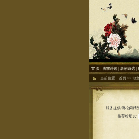
首 页
|
唐前诗选
|
唐朝诗选
|
当前位置：
首页
>>
散
服务提供:听松阁精品
推荐给朋友: