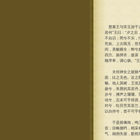
楚襄王与宋玉游于云
若何”王曰：“夕之
不自识；罔兮不乐，
究矣。上古既无，世
间，美貌横生：晔兮
四方。振绣衣，披裳
顺序卑，调心肠。”王
夫何神女之姣丽兮，
面，比之无色。近之
畅。他人莫睹，王览
扬兮，朱唇的其若丹
步兮，拂声之珊珊。
动兮，志未可乎得原
对兮，吐芬芳其若兰
以自持兮，曾不可乎
于是摇佩饰，鸣玉鸾
首；目略微眄，精采
气，颠倒失据，黯然