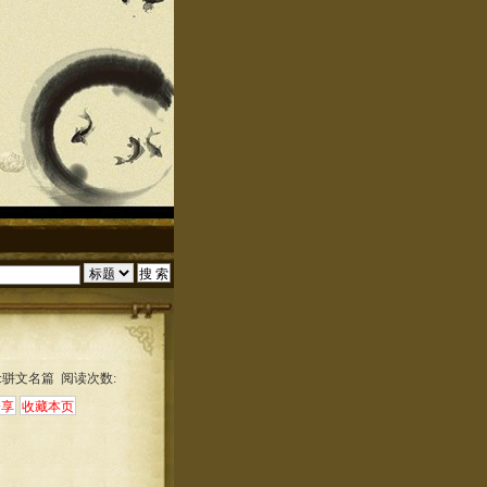
:骈文名篇 阅读次数: