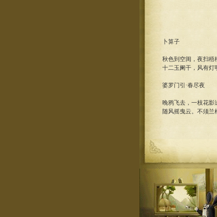
卜算子
秋色到空闺，夜扫梧
十二玉阑干，风有灯
婆罗门引·春尽夜
晚鸦飞去，一枝花影
随风摇曳云。不须兰