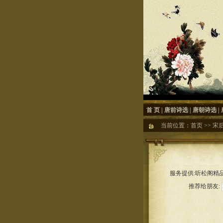
首 页
|
唐前诗选
|
唐朝诗选
|
当前位置：
首页
>>
宋
服务提供:听松阁精品
推荐给朋友: