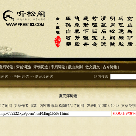
唐后诗选
|
宋前词选
|
宋朝词选
|
宋后词选
|
散曲杂剧
|
散文骈文
|
古今诗集
|
后词选
>>
明朝词选
>>
夏完淳词选
站内搜索:
夏完淳词选
诗词网 文章作者:海棠 内容来源:听松阁精品诗词网 发表时间:2013-10-28 文章类别