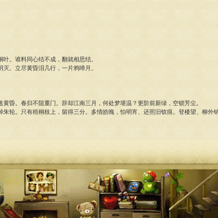
桐叶。谁料同心结不成，翻就相思结。
明灭。立尽黄昏泪几行，一片鸦啼月。
送黄昏。春归不阻重门。辞却江南三月，何处梦堪温？更阶前新绿，空锁芳尘。
棹朱轮。只有梧桐枝上，留得三分。多情皓魄，怕明宵、还照旧钗痕。登楼望、柳外