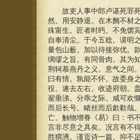
故吏人事中郎卢谌死罪死
然。用安静退。在木阙不材
殊甯生。匠者时眄。不免馔
自奉清尘。于今五稔。谟明
量包山薮。加以待接弥优。
绸缪之旨。有同骨肉。其为
荆轲慕燕丹之义。意气之间
曰有情。孰能不怀。故委身
役。遂去左右。收迹府朝。
翟垂涕。分乖之际。咸可欢
而后长号。睹丝而后歔欷哉
亡。触物增眷《易》曰：书
言非尽意之具矣。况言有不
胜猬懑。谨贡诗一篇。抑不