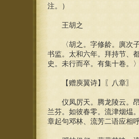
注。）
王胡之
〈胡之。字修龄。廙次子
书监。太和六年。拜持节、
史。未行而卒。有集十卷。
【赠庾翼诗】〖八章〗
仪凤厉天。腾龙陵云。昂
兰芬。如彼春零。流津烟煴。
章起句邓林、流芳二语应相