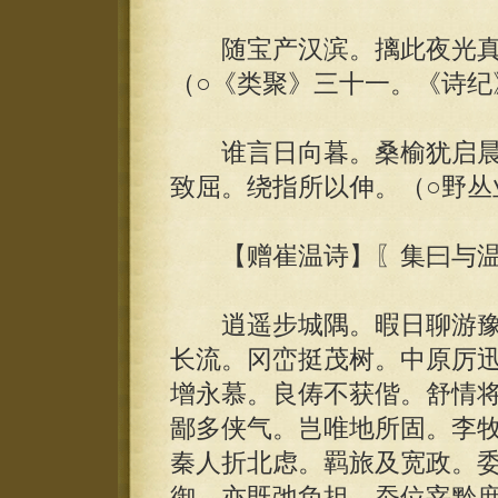
随宝产汉滨。摛此夜光真
（○《类聚》三十一。《诗纪
谁言日向暮。桑榆犹启晨
致屈。绕指所以伸。（○野丛
【赠崔温诗】〖集曰与温
逍遥步城隅。暇日聊游豫
长流。冈峦挺茂树。中原厉
增永慕。良俦不获偕。舒情
鄙多侠气。岂唯地所固。李
秦人折北虑。羁旅及宽政。
御。亦既弛负担。忝位宰黔