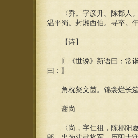
〈乔。字彦升。陈郡人。
温平蜀。封湘西伯。寻卒。
【诗】
〖《世说》新语曰：常诣
曰：〗
角枕粲文茵。锦衾烂长筵。
谢尚
〈尚，字仁祖，陈郡阳夏
郎，出为建武将军、历阳太