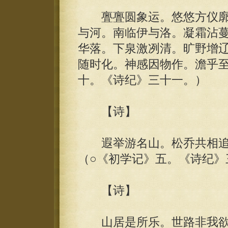
亹亹圆象运。悠悠方仪廓
与河。南临伊与洛。凝霜沾
华落。下泉激冽清。旷野增
随时化。神感因物作。澹乎至
十。《诗纪》三十一。）
【诗】
遐举游名山。松乔共相追
（○《初学记》五。《诗纪》
【诗】
山居是所乐。世路非我欲。