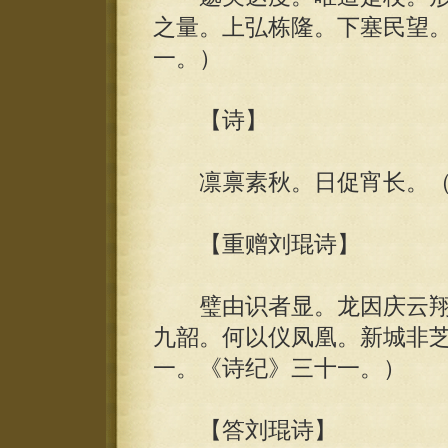
之量。上弘栋隆。下塞民望。
一。）
【诗】
凛禀素秋。日促宵长。（
【重赠刘琨诗】
璧由识者显。龙因庆云翔
九韶。何以仪凤凰。新城非芝
一。《诗纪》三十一。）
【答刘琨诗】