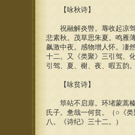
【咏秋诗】
祝融解炎辔。蓐收起凉驾
悲素秋。茂草思朱夏。鸣雁
飙激中夜。感物增人怀。凄然
十二。又《类聚》三引驾、
引驾、夏、榭、夜、暇五韵
【咏贫诗】
筚站不启扉。环堵蒙蒿榛
氏子。惫哉一何贫。（○《类
八。《诗纪》三十二。）