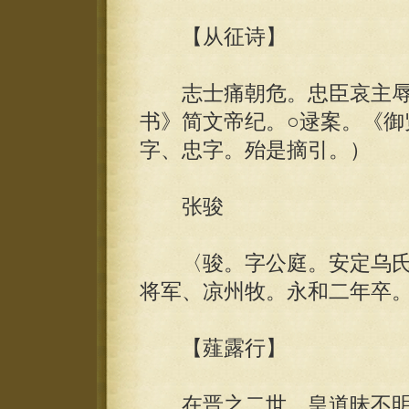
【从征诗】
志士痛朝危。忠臣哀主辱。
书》简文帝纪。○逯案。《御
字、忠字。殆是摘引。）
张骏
〈骏。字公庭。安定乌氏
将军、凉州牧。永和二年卒
【薤露行】
在晋之二世。皇道昧不明