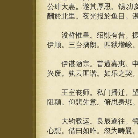
公肆大惠。遂其厚恩。锡以
酬於北里。夜光报於鱼目。
浚哲惟皇。绍熙有晋。振
伊顺。三台摛朗。四狱增峻
伊谌陋宗。昔遘嘉惠。申
兴废。孰云匪谐。如乐之契
王室丧师。私门播迁。望
阻颠。仰悲先意。俯思身愆
大钧载运。良辰遂往。譬
心想。借曰如昨。忽为畴曩