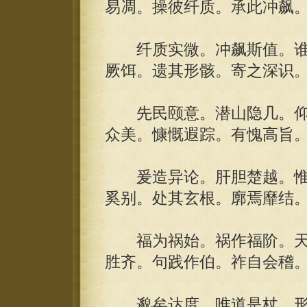
易凋。操彼纤质。承此冲飙
纤质实微。冲飙斯值。谁
厥饵。遗其形骸。寄之深识
先民颐意。潜山隐几。仰
众美。慷慨遐踪。有愧高旨
爰造异论。肝胆楚越。惟
奚别。处其玄根。廓焉靡结
福为祸始。祸作福阶。天
胜齐。句践作伯。祚自会稽
邈矣达度。唯道是杖。形