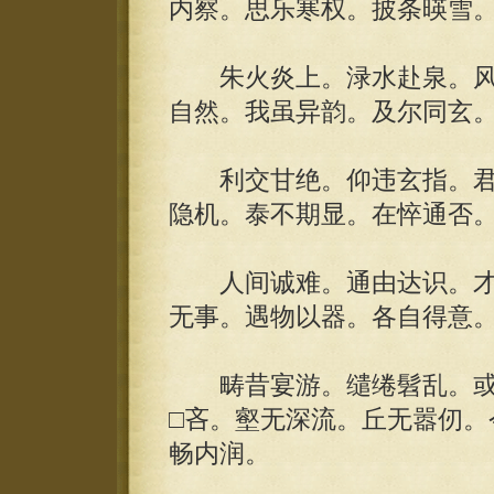
内察。思乐寒权。披条暎雪
朱火炎上。渌水赴泉。风
自然。我虽异韵。及尔同玄
利交甘绝。仰违玄指。君
隐机。泰不期显。在悴通否
人间诚难。通由达识。才
无事。遇物以器。各自得意
畴昔宴游。缱绻髫乱。或
□吝。壑无深流。丘无嚣仞。
畅内润。