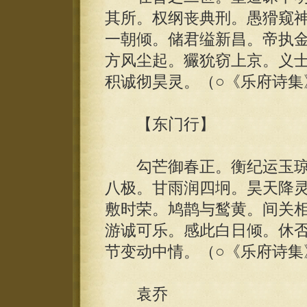
其所。权纲丧典刑。愚猾窥
一朝倾。储君缢新昌。帝执
方风尘起。玁狁窃上京。义
积诚彻昊灵。（○《乐府诗集
【东门行】
勾芒御春正。衡纪运玉琼
八极。甘雨润四坰。昊天降
敷时荣。鸠鹊与鹙黄。间关
游诚可乐。感此白日倾。休
节变动中情。（○《乐府诗集
袁乔