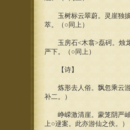
玉树标云翠蔚。灵崖独拔
萃。（○同上）
玉房石<木翕>磊砢。烛龙
严下。（○同上）
【诗】
炼形去人俗。飘忽乘云游。
补二。）
峥嵘激清崖。蒙笼阴严岫。
上○逯案。此亦游仙之佚。）