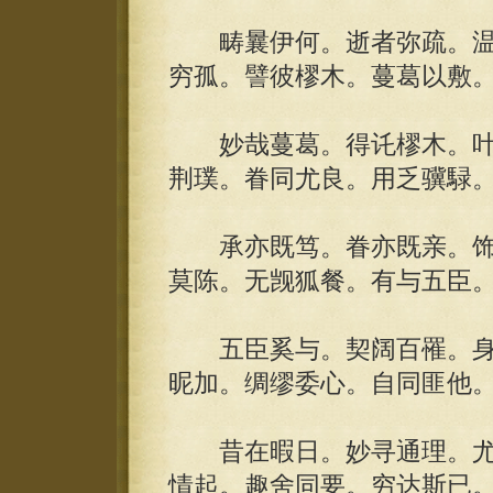
畴曩伊何。逝者弥疏。温
穷孤。譬彼樛木。蔓葛以敷
妙哉蔓葛。得讬樛木。叶
荆璞。眷同尤良。用乏骥騄
承亦既笃。眷亦既亲。饰
莫陈。无觊狐餐。有与五臣
五臣奚与。契阔百罹。身
昵加。绸缪委心。自同匪他
昔在暇日。妙寻通理。尤
情起。趣舍同要。穷达斯已