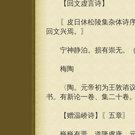
【回文虚言诗】
〖皮日休松陵集杂体诗序
回文兴焉。〗
宁神静泊。损有崇无。（
梅陶
〈陶。元帝初为王敦谘议
书。有新论一卷、集二十卷
【赠温峤诗】〖五章〗
巍巍有晋。道隆虞唐。元