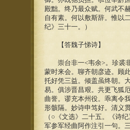
殿黜。终乃最众赋。何武不
自有素。何以敷斯辞。惟以二
纪》三十一。）
【答魏子悌诗】
崇台非一<韦余>。珍裘非
蒙时来会。聊齐朝彦迹。顾
托好凭三益。倾盖虽终朝。
易。俱涉晋昌艰。共更飞狐
曲誉。谬充本州役。乖离令
形骸隔。妙诗申笃好。清义
（○《文选》二十五。《诗纪
军参军经曲阿作注引一句。