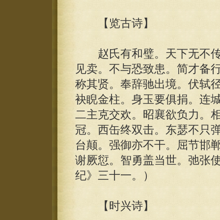
【览古诗】
赵氏有和璧。天下无不传
见卖。不与恐致患。简才备
称其贤。奉辞驰出境。伏轼
袂睨金柱。身玉要俱捐。连
二主克交欢。昭襄欲负力。
冠。西缶终双击。东瑟不只
台颠。强御亦不干。屈节邯
谢厥愆。智勇盖当世。弛张使
纪》三十一。）
【时兴诗】