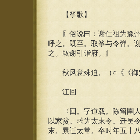
【筝歌】
〖俗说曰：谢仁祖为豫州
呼之。既至。取筝与令弹。
之。取谢引诣府。〗
秋风意殊迫。（○《《御
江回
〈回。字道载。陈留圉人
以家贫。求为太末令。迁吴
末。累迁太常。卒时年五十