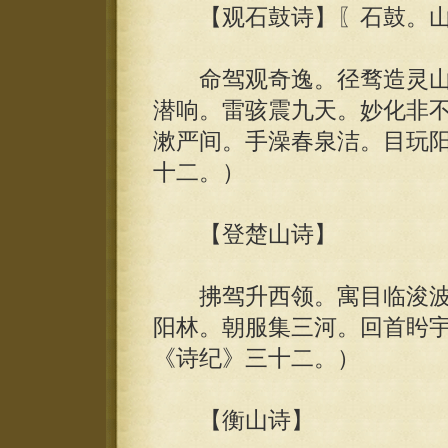
【观石鼓诗】〖石鼓。山
命驾观奇逸。径骛造灵山
潜响。雷骇震九天。妙化非
漱严间。手澡春泉洁。目玩阳
十二。）
【登楚山诗】
拂驾升西领。寓目临浚波
阳林。朝服集三河。回首盻宇
《诗纪》三十二。）
【衡山诗】