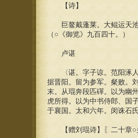
【诗】
巨鳌戴蓬莱。大鲲运天池
（○《御览》九百四十。）
卢谌
〈谌。字子谅。范阳涿人
据晋阳。留为参军。粲败。
末。从琨奔段匹磾。以为幽
虎所得。以为中书侍郎、国
于襄国。太和六年。闵诛石
【赠刘琨诗】〖二十章○