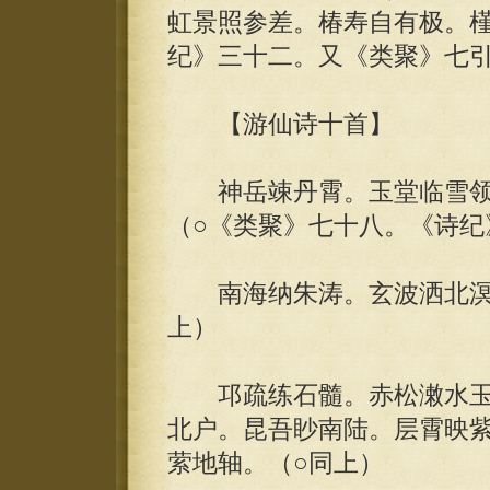
虹景照参差。椿寿自有极。槿
纪》三十二。又《类聚》七
【游仙诗十首】
神岳竦丹霄。玉堂临雪领
（○《类聚》七十八。《诗纪
南海纳朱涛。玄波洒北溟。
上）
邛疏练石髓。赤松潄水玉
北户。昆吾眇南陆。层霄映
萦地轴。（○同上）