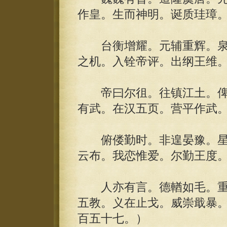
作皇。生而神明。诞质珪璋
台衡增耀。元辅重辉。泉
之机。入铨帝评。出纲王维
帝曰尔徂。往镇江土。俾
有武。在汉五页。营平作武
俯偻勤时。非遑晏豫。星
云布。我恋惟爱。尔勤王度
人亦有言。德輶如毛。重
五教。义在止戈。威崇戢暴。
百五十七。）