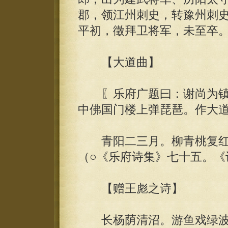
郡，领江州刺史，转豫州刺
平初，徵拜卫将军，未至卒
【大道曲】
〖乐府广题曰：谢尚为镇
中佛国门楼上弹琵琶。作大
青阳二三月。柳青桃复红
（○《乐府诗集》七十五。《
【赠王彪之诗】
长杨荫清沼。游鱼戏绿波。