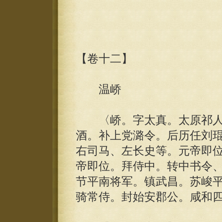
【卷十二】
温峤
〈峤。字太真。太原祁人
酒。补上党潞令。后历任刘
右司马、左长史等。元帝即
帝即位。拜侍中。转中书令
节平南将军。镇武昌。苏峻
骑常侍。封始安郡公。咸和