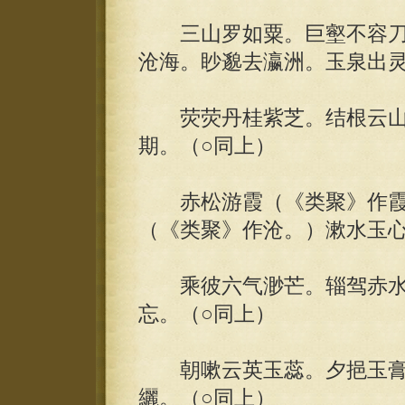
三山罗如粟。巨壑不容刀
沧海。眇邈去瀛洲。玉泉出灵
荧荧丹桂紫芝。结根云山
期。（○同上）
赤松游霞（《类聚》作霞
（《类聚》作沧。）漱水玉心
乘彼六气渺芒。辎驾赤水
忘。（○同上）
朝嗽云英玉蕊。夕挹玉膏
纚。（○同上）