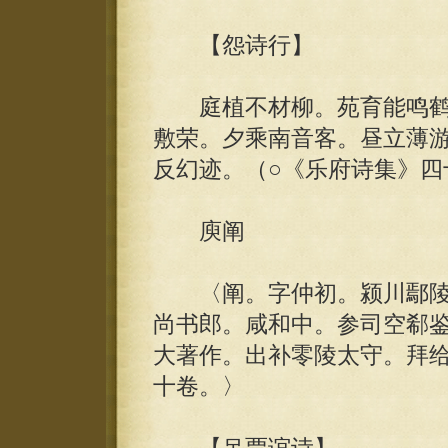
【怨诗行】
庭植不材柳。苑育能鸣鹤
敷荣。夕乘南音客。昼立薄
反幻迹。（○《乐府诗集》四
庾阐
〈阐。字仲初。颍川鄢陵
尚书郎。咸和中。参司空郗
大著作。出补零陵太守。拜
十卷。〉