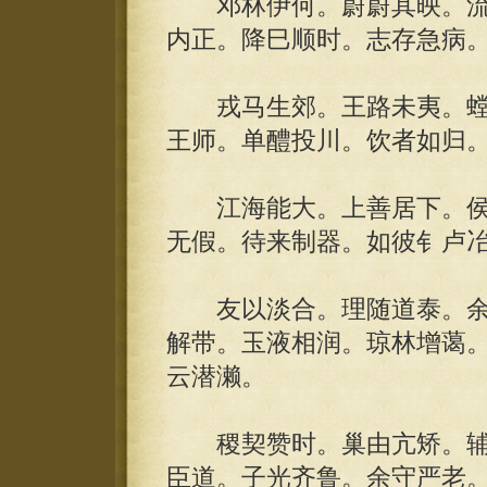
邓林伊何。蔚蔚其映。流
内正。降巳顺时。志存急病
戎马生郊。王路未夷。螳
王师。单醴投川。饮者如归
江海能大。上善居下。侯
无假。待来制器。如彼钅卢
友以淡合。理随道泰。余
解带。玉液相润。琼林增蔼
云潜濑。
稷契赞时。巢由亢矫。辅
臣道。子光齐鲁。余守严老