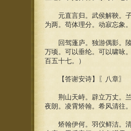
元直言归。武侯解鞅。子
为两。苟体理分。动寂忘象
回驾蓬庐。独游偶影。陵
万顷。可以垂纶。可以啸咏。
百五十七。）
【答谢安诗】〖八章〗
荆山天峙。辟立万丈。兰
夜朗。凌霄矫翰。希风清往
矫翰伊何。羽仪鲜洁。清