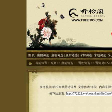
首 页
|
唐前诗选
|
唐朝诗选
|
唐后诗选
|
宋前词选
|
宋朝词选
|
宋
当前位置：
首页
>>
唐前诗选
>>
晋朝诗选
>>
晋诗 卷12-13
服务提供:听松阁精品诗词网 文章作者:海棠 内容来源:听松
推荐给朋友: