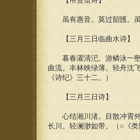
【吊贾谊诗】
虽有惠音。莫过韶頀。虽有
【三月三日临曲水诗】
暮春濯清汜。游鳞泳一壑
曲流。丰林映绿薄。轻舟沈飞
《诗纪》三十二。）
【三月三日诗】
心结湘川渚。目散冲霄外
长川。轻澜渺如带。（○《类