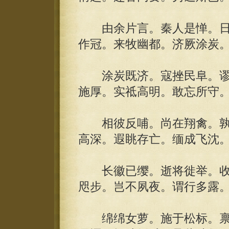
由余片言。秦人是惮。日
作冠。来牧幽都。济厥涂炭
涂炭既济。寇挫民阜。谬
施厚。实祗高明。敢忘所守
相彼反哺。尚在翔禽。孰
高深。遐眺存亡。缅成飞沈
长徽已缨。逝将徙举。收
咫步。岂不夙夜。谓行多露
绵绵女萝。施于松标。禀