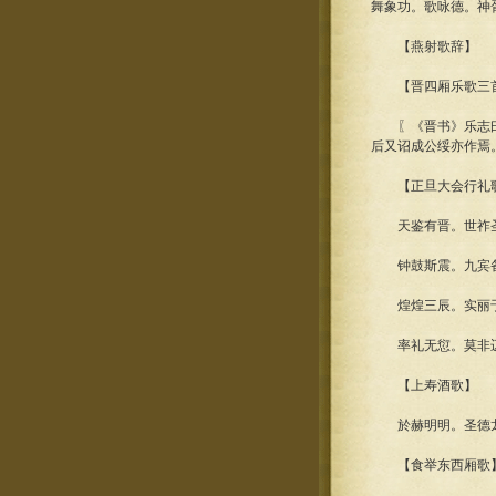
舞象功。歌咏德。神
【燕射歌辞】
【晋四厢乐歌三
〖《晋书》乐志曰：
后又诏成公绥亦作焉
【正旦大会行礼歌
天鉴有晋。世祚圣
钟鼓斯震。九宾备
煌煌三辰。实丽于
率礼无愆。莫非迈
【上寿酒歌】
於赫明明。圣德龙
【食举东西厢歌】