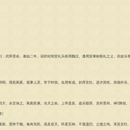
】
武帝受命。泰始二年。诏郊祀明堂礼乐权用魏仪。遵周室肇称殷礼之义。但改乐章
。我其夙夜。祗事上灵。常于时假。迄用有成。於荐玄牡。进夕其牲。崇德作乐。
。永言保之。夙夜匪康。光天之命。上帝是皇。嘉乐殷荐。灵祚景祥。神降假。
章〗
。受终于魏。奄有兆民。燕及皇天。怀柔百神。不显遗烈。之德之纯。享其玄牡。