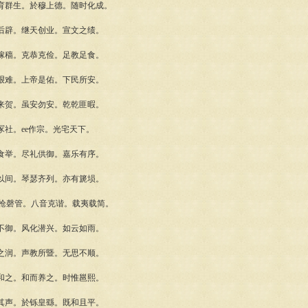
群生。於穆上德。随时化成。
辟。继天创业。宣文之绩。
穑。克恭克俭。足教足食。
难。上帝是佑。下民所安。
贺。虽安勿安。乾乾匪暇。
。ее作宗。光宅天下。
举。尽礼供御。嘉乐有序。
间。琴瑟齐列。亦有篪埙。
枪磬管。八音克谐。载夷载简。
御。风化潜兴。如云如雨。
润。声教所暨。无思不顺。
之。和而养之。时惟邕熙。
声。於铄皇繇。既和且平。