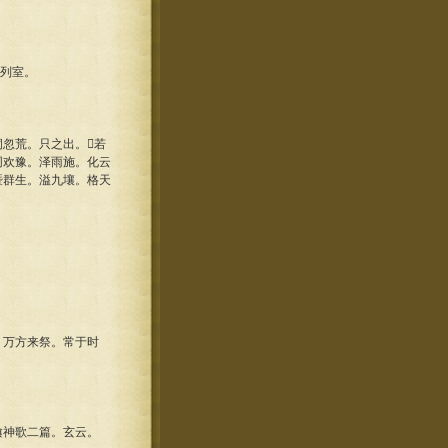
列室。
忽荒。只之出。若
同欢豫。泽雨施。化云
暨群生。溢九壤。格天
万方来祭。常于时
神歌二篇。玄云。