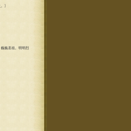
之。〗
巍巍圣祖。明明烈