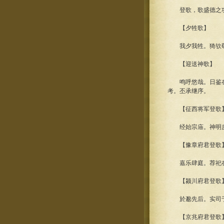
登歌，歌盛德之功烈
【夕牲歌】
我夕我牲。猗欤敬止
【迎送神歌】
鸣呼悠哉。日鉴在兹
考。丕承继序。
【征西将军登歌
经始宗庙。神明戾
【豫章府君登歌
嘉乐肆庭。荐祀在
【颍川府君登歌
於邈先后。实司于
【京兆府君登歌