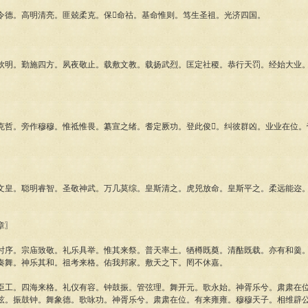
。高明清亮。匪兢柔克。保命祜。基命惟则。笃生圣祖。光济四国。
。勤施四方。夙夜敬止。载敷文教。载扬武烈。匡定社稷。恭行天罚。经始大业。
。旁作穆穆。惟祗惟畏。纂宣之绪。耆定厥功。登此俊。纠彼群凶。业业在位。
。聪明睿智。圣敬神武。万几莫综。皇斯清之。虎兕放命。皇斯平之。柔远能迩。
章〗
。宗庙致敬。礼乐具举。惟其来祭。普天率土。牺樽既奠。清酤既载。亦有和羹。
奏舞。神乐其和。祖考来格。佑我邦家。敷天之下。罔不休嘉。
。四海来格。礼仪有容。钟鼓振。管弦理。舞开元。歌永始。神胥乐兮。肃肃在位
弦。振鼓钟。舞象德。歌咏功。神胥乐兮。肃肃在位。有来雍雍。穆穆天子。相维辟