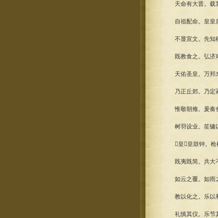
天命有大晋。载育
自祖配命。皇皇后
不显宣文。先知稼
既教食之。弘济艰
天佑圣皇。万邦来
乃正丘郊。乃定冢社
惟敬朝飨。爰奏食
树羽设业。笙镛以
皇皇鼓钟。枪
既夷既简。共大不
如云之覆。如雨之
教以化之。乐以和
礼慎其仪。乐节其