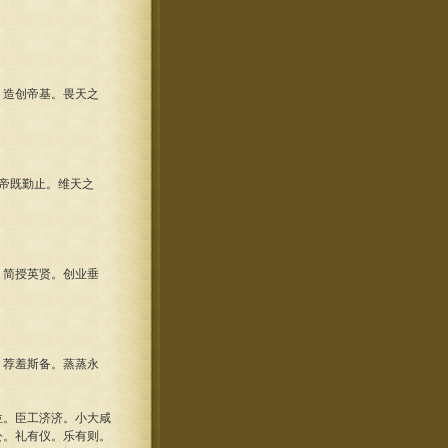
造创帝基。畏天之
帝既勤止。维天之
简授英贤。创业垂
荐羞斯备。蒸蒸永
。臣工济济。小大咸
公。礼有仪。乐有则。