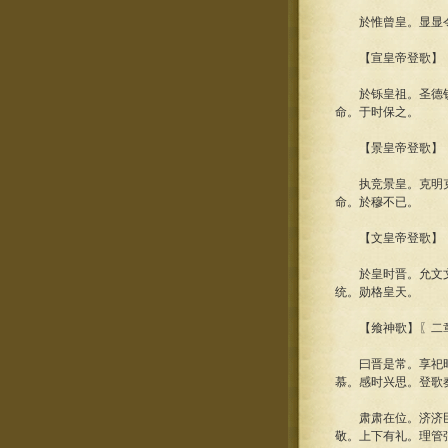
於惟曾皇。显显令德
【宣皇帝登歌】
於铄皇祖。圣德钦明
命。于时保之。
【景皇帝登歌】
执竞景皇。克明克哲
命。於穆不已。
【文皇帝登歌】
於皇时晋。允文文皇
统。勋格皇天。
【飨神歌】〖二
曰晋是常。享祀时序
慕。感时兴思。登歌
肃肃在位。济济臣工
敬。上下有礼。理管