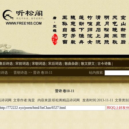
唐后诗选
|
宋前词选
|
宋朝词选
|
宋后词选
|
散曲杂剧
|
散文骈文
|
古今诗集
|
前诗选
>>
晋朝诗选
>>
晋诗 卷10-11
站内搜索:
晋诗 卷10-11
诗词网 文章作者:海棠 内容来源:听松阁精品诗词网 发表时间:2013-11-11 文章类别