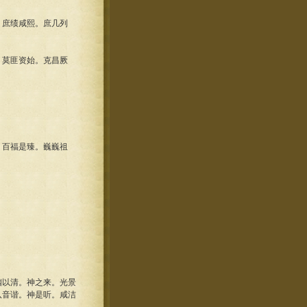
庶绩咸熙。庶几列
莫匪资始。克昌厥
百福是臻。巍巍祖
以清。神之来。光景
八音谐。神是听。咸洁