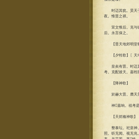
时迈其犹。昊天子之
夜。惟晋之祺。
宣文惟后。克与彼天
后。永言保之。
【晋天地郊明堂
【夕牲歌】〖天地
皇矣有晋。时迈其德
考。克配彼天。嘉牲
【降神歌】
於赫大晋。膺天景
神嘉响。祖考是
【天郊飨神歌】
整泰坛。祀皇神。精
照。听无闻。视无兆