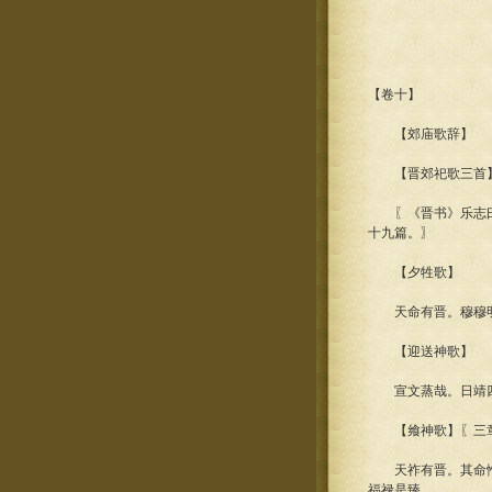
【卷十】
【郊庙歌辞】
【晋郊祀歌三首
〖《晋书》乐志曰：
十九篇。〗
【夕牲歌】
天命有晋。穆穆明明
【迎送神歌】
宣文蒸哉。日靖四方
【飨神歌】〖三
天祚有晋。其命惟新
福禄是臻。