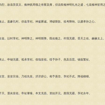
，故庙异其文。飨神犹周颂之有瞽及雍，但说祭飨神明礼光之盛，七庙飨神皆用
。嘉豢孔时。供兹享祀。神鉴厥诚。博硕斯歆。祖考降响。以虞孝孙之心。
。以时享祀。神明降之。神明斯降。既佑飨之。祚我无疆。受天之佑。赫赫太上。
】
止。申锡无疆。祗承享祀。假哉皇祖。绥予孙子。燕及后昆。锡兹繁祉。
】
堂。皇皇宗庙。乃祖先皇。济济辟公。相予蒸尝。享祀不忒。降福穰穰。
】
天。显矣皇祖。帝祉肇臻。本支克昌。资始开元。惠我无疆。享祀永年。
】