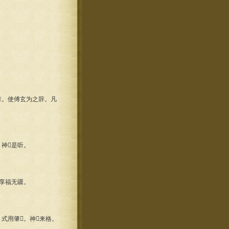
。使傅玄为之辞。凡
神是听。
享福无疆。
式用肇。神来格。