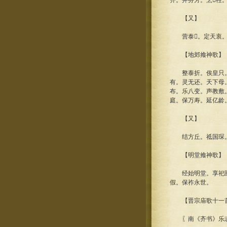
齐。并芬芳。烹牲
【又】
营泰。定天衷。思
【地郊飨神歌】
整泰折。俟皇只。众
有。灵无还。天下母
布。乐八变。声教敷
庭。保万寿。延亿龄
【又】
结方丘。祗国琛。
【明堂飨神歌】
经始明堂。享祀匪懈
假。保祚永世。
【晋宗庙歌十一
〖南《齐书》乐志曰