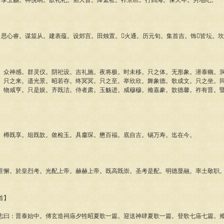
。享玉觞。神悦响。歆礼祀。佑大晋。降繁祉。祚京邑。行四海。保天年。穷地纪。
心睿。谋筮从。建表蕴。设郊宫。田烛置。火通。历元旬。集首吉。饰皆坛。坎
神感。群灵仪。阴祀设。吉礼施。夜将极。时未移。只之体。无形象。潜泰幽。洞
。只之来。遗光景。昭若存。终冥冥。只之至。举欣欣。舞象德。歌成文。只之坐。
。物咸亨。只是娱。齐既洁。侍者肃。玉觞进。咸穆穆。飨嘉豢。歆德馨。祚有晋。
。
樽既享。俎既歆。敛检玉。具鏖琛。懋百福。底自古。锡万寿。迄在今。
。於皇烈考。光配上帝。赫赫上帝。既高既崇。圣考是配。明德显融。率土敬职。
首】
：晋泰始中。傅玄造祠庙夕牲昭夏歌一篇。迎送神肆夏歌一篇。登歌七庙七篇。飨