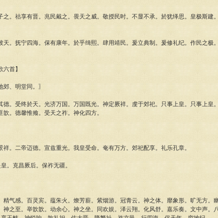
。祜享有晋。兆民戴之。畏天之威。敬授民时。不显不承。於犹绎思。皇极斯建。
。抚宁四海。保有康年。於乎缉熙。肆用靖民。爰立典制。爰修礼纪。作民之极。
歌六首】
郊、明堂同。〗
。受终於天。光济万国。万国既光。神定厥祥。虔于郊祀。只事上皇。只事上皇。
匪歆。德馨惟飨。受天之祚。神化四方。
祥。二帝迈德。宣兹重光。我皇受命。奄有万方。郊祀配享。礼乐孔章。
皇。克昌厥后。保祚无疆。
气感。百灵宾。蕴朱火。燎芳薪。紫烟游。冠青云。神之体。靡象形。旷无方。幽
。神之至。举歆歆。动余心。神之坐。同欢娱。泽云翔。化风舒。嘉乐奏。文中声。