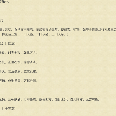
胥乐兮。
首】
晋初。食举亦用鹿鸣。至武帝泰始五年。使傅玄、荀勖、张华各造正旦行礼及王公
。傅玄造三篇。一曰天鉴。二曰认赫。三曰天命。〗
】〖四章〗
皇。时齐七政。朝此万方。
礼。正位在朝。穆穆济济。
天。君后是象。威仪孔虔。
德。仪刑圣皇。万邦惟则。
兴。三朝献酒。万寿是膺。敷佑四方。如日之升。自天降祚。元吉有徵。
〖十三章〗