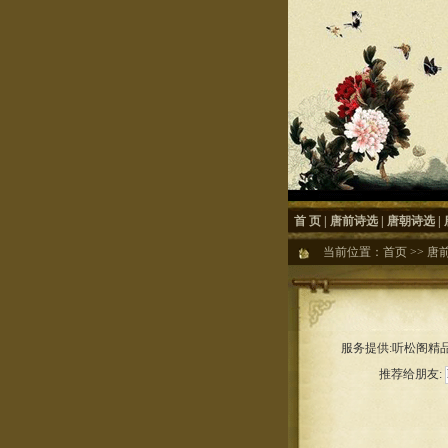
首 页
|
唐前诗选
|
唐朝诗选
|
当前位置：
首页
>>
唐
服务提供:听松阁精品
推荐给朋友: