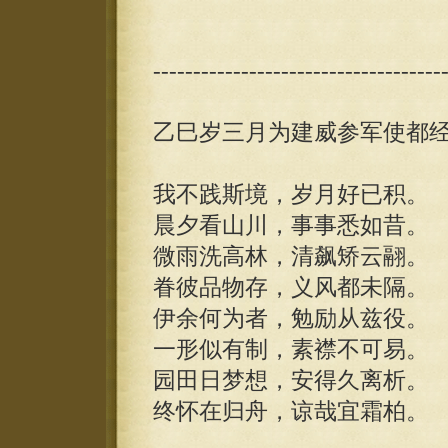
------------------------------------
乙巳岁三月为建威参军使都
我不践斯境，岁月好已积。
晨夕看山川，事事悉如昔。
微雨洗高林，清飙矫云翮。
眷彼品物存，义风都未隔。
伊余何为者，勉励从兹役。
一形似有制，素襟不可易。
园田日梦想，安得久离析。
终怀在归舟，谅哉宜霜柏。