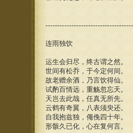
------------------------------------
连雨独饮
运生会归尽，终古谓之然。
世间有松乔，于今定何间。
故老赠余酒，乃言饮得仙。
试酌百情远，重觞忽忘天。
天岂去此哉，任真无所先。
云鹤有奇翼，八表须臾还。
自我抱兹独，僶俛四十年。
形骸久已化，心在复何言。