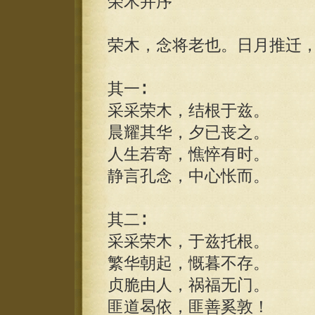
荣木并序
荣木，念将老也。日月推迁
其一∶
采采荣木，结根于兹。
晨耀其华，夕已丧之。
人生若寄，憔悴有时。
静言孔念，中心怅而。
其二∶
采采荣木，于兹托根。
繁华朝起，慨暮不存。
贞脆由人，祸福无门。
匪道曷依，匪善奚敦！