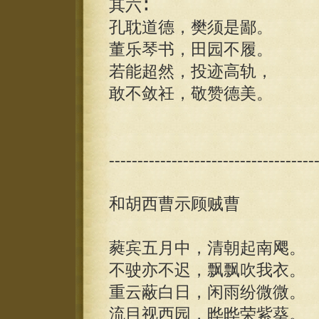
其六∶
孔耽道德，樊须是鄙。
董乐琴书，田园不履。
若能超然，投迹高轨，
敢不敛衽，敬赞德美。
------------------------------------
和胡西曹示顾贼曹
蕤宾五月中，清朝起南飔。
不驶亦不迟，飘飘吹我衣。
重云蔽白日，闲雨纷微微。
流目视西园，晔晔荣紫葵。