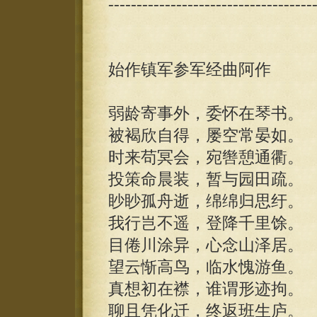
------------------------------------
始作镇军参军经曲阿作
弱龄寄事外，委怀在琴书。
被褐欣自得，屡空常晏如。
时来苟冥会，宛辔憩通衢。
投策命晨装，暂与园田疏。
眇眇孤舟逝，绵绵归思纡。
我行岂不遥，登降千里馀。
目倦川涂异，心念山泽居。
望云惭高鸟，临水愧游鱼。
真想初在襟，谁谓形迹拘。
聊且凭化迁，终返班生庐。