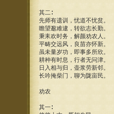
其二∶
先师有遗训，忧道不忧贫。
瞻望邈难逮，转欲志长勤。
秉耒欢时务，解颜劝农人。
平畴交远风，良苗亦怀新。
虽未量岁功，即事多所欣。
耕种有时息，行者无问津。
日入相与归，壶浆劳新邻。
长吟掩柴门，聊为陇亩民。
劝农
其一∶