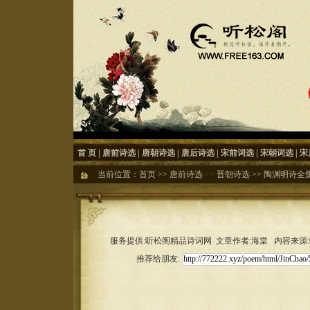
首 页
|
唐前诗选
|
唐朝诗选
|
唐后诗选
|
宋前词选
|
宋朝词选
|
宋
当前位置：
首页
>>
唐前诗选
>>
晋朝诗选
>>
陶渊明诗全
服务提供:听松阁精品诗词网 文章作者:海棠 内容来源:听松
推荐给朋友: