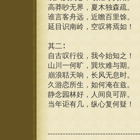
高莽眇无界，夏木独森疏。
谁言客舟远，近瞻百里馀。
延目识南岭，空叹将焉如！
其二∶
自古叹行役，我今始知之！
山川一何旷，巽坎难与期。
崩浪聒天响，长风无息时。
久游恋所生，如何淹在兹。
静念园林好，人间良可辞。
当年讵有几，纵心复何疑！
------------------------------------