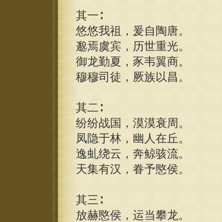
其一∶
悠悠我祖，爰自陶唐。
邈焉虞宾，历世重光。
御龙勤夏，豕韦翼商。
穆穆司徒，厥族以昌。
其二∶
纷纷战国，漠漠衰周。
凤隐于林，幽人在丘。
逸虬绕云，奔鲸骇流。
天集有汉，眷予愍侯。
其三∶
放赫愍侯，运当攀龙。