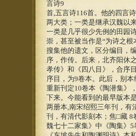
言诗9
首,五言诗116首。他的四
两大类；一类是继承汉魏以
一类是几乎很少先例的田园
崇，甚至被当作是“为诗之根本
搜集他的遗文，区分编目，编
序，作传。后来，北齐阳休
孝传》和《四八目》，合序目
序目，为9卷本。此后，别本
重新刊定10卷本《陶潜集》
下来。今能看到的最早版本是
两册本,南宋绍熙三年刊，有
刊，有清代影刻本；焦□藏 
魏七十二家集》中《陶集》5
《东坡先生和陶渊明诗》本