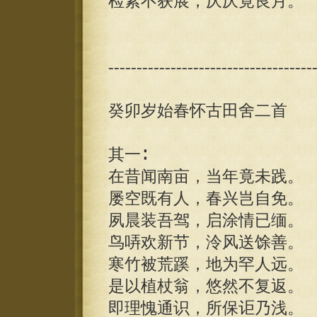
检素不获展，厌厌竟良月。
------------------------------------
癸卯岁始春怀古田舍二首
其一∶
在昔闻南亩，当年竟未践。
屡空既有人，春兴岂自免。
夙晨装吾驾，启涂情已缅。
鸟哢欢新节，泠风送馀善。
寒竹被荒蹊，地为罕人远。
是以植杖翁，悠然不复返。
即理愧通识，所保讵乃浅。