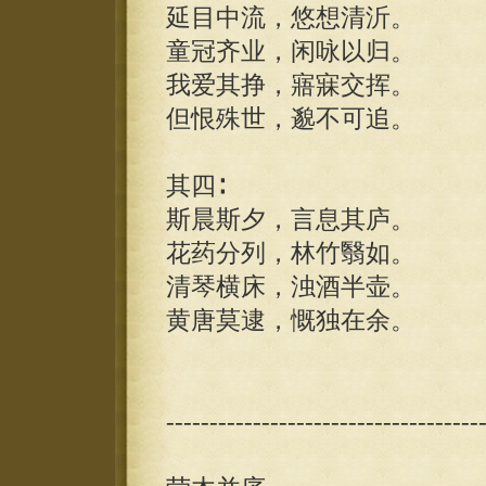
延目中流，悠想清沂。
童冠齐业，闲咏以归。
我爱其挣，寤寐交挥。
但恨殊世，邈不可追。
其四∶
斯晨斯夕，言息其庐。
花药分列，林竹翳如。
清琴横床，浊酒半壶。
黄唐莫逮，慨独在余。
------------------------------------