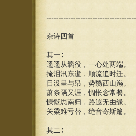
------------------------------------
杂诗四首
其一∶
遥遥从羁役，一心处两端。
掩泪汛东逝，顺流追时迁。
日没星与昂，势翳西山巅。
萧条隔又涯，惆怅念常餐。
慷慨思南归，路遐无由缘。
关梁难亏替，绝音寄斯篇。
其二∶