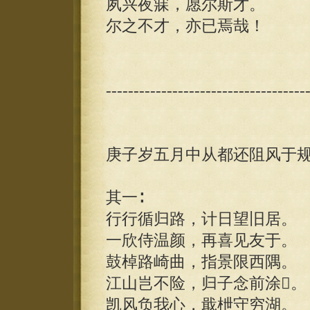
夙兴夜寐，愿尔斯才。
尔之不才，亦已焉哉！
------------------------------------
庚子岁五月中从都还阻风于
其一∶
行行循归路，计日望旧居。
一欣侍温颜，再喜见友于。
鼓棹路崎曲，指景限西隅。
江山岂不险，归子念前涂。
凯风负我心，戢枻守穷湖。