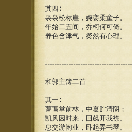
其四∶
袅袅松标崖，婉娈柔童子。
年始二五间，乔柯何可倚。
养色含津气，粲然有心理。
------------------------------------
和郭主簿二首
其一∶
蔼蔼堂前林，中夏贮清阴；
凯风因时来，回飙开我襟。
息交游闲业，卧起弄书琴。