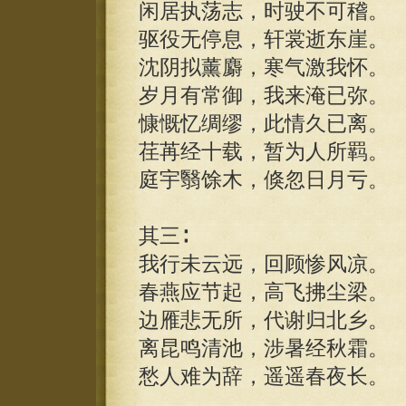
闲居执荡志，时驶不可稽。
驱役无停息，轩裳逝东崖。
沈阴拟薰麝，寒气激我怀。
岁月有常御，我来淹已弥。
慷慨忆绸缪，此情久已离。
荏苒经十载，暂为人所羁。
庭宇翳馀木，倏忽日月亏。
其三∶
我行未云远，回顾惨风凉。
春燕应节起，高飞拂尘梁。
边雁悲无所，代谢归北乡。
离昆鸣清池，涉暑经秋霜。
愁人难为辞，遥遥春夜长。