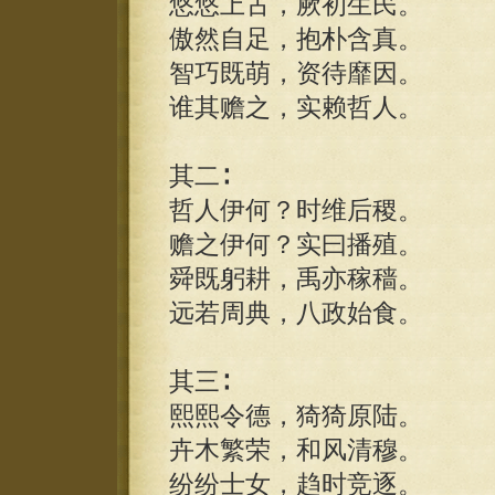
悠悠上古，厥初生民。
傲然自足，抱朴含真。
智巧既萌，资待靡因。
谁其赡之，实赖哲人。
其二∶
哲人伊何？时维后稷。
赡之伊何？实曰播殖。
舜既躬耕，禹亦稼穑。
远若周典，八政始食。
其三∶
熙熙令德，猗猗原陆。
卉木繁荣，和风清穆。
纷纷士女，趋时竞逐。