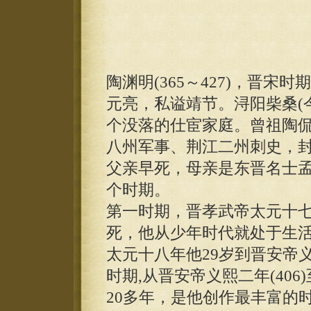
陶渊明(365～427)，晋
元亮，私谥靖节。浔阳柴桑(
个没落的仕宦家庭。曾祖陶
八州军事、荆江二州刺史，
父亲早死，母亲是东晋名士
个时期。
第一时期，晋孝武帝太元十七年
死，他从少年时代就处于生
太元十八年他29岁到晋安帝义熙
时期,从晋安帝义熙二年(406
20多年，是他创作最丰富的