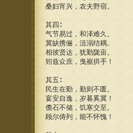
桑妇宵兴，农夫野宿。
其四∶
气节易过，和泽难久。
冀缺携俪，沮溺结耦。
相彼贤达，犹勤陇亩。
矧兹众庶，曳裾拱手！
其五∶
民生在勤，勤则不匮。
宴安自逸，岁暮奚冀！
儋石不储，饥寒交至。
顾尔俦列，能不怀愧！