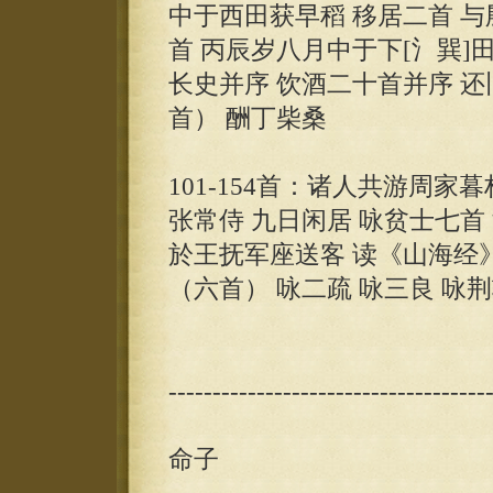
中于西田获早稻 移居二首 与
首 丙辰岁八月中于下[氵巽]
长史并序 饮酒二十首并序 还
首） 酬丁柴桑
101-154首：诸人共游周家
张常侍 九日闲居 咏贫士七首
於王抚军座送客 读《山海经》
（六首） 咏二疏 咏三良 咏
------------------------------------
命子