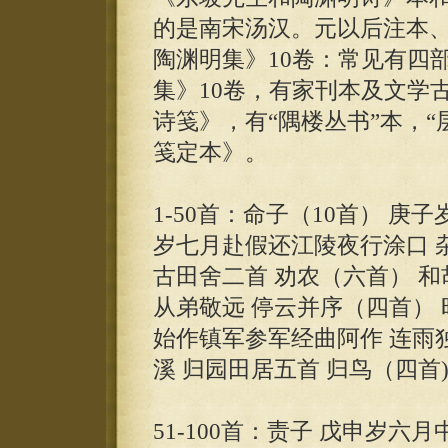
的是南宋汤汉。元以后注本
陶渊明集》10卷：常见有四
集》10卷，有家刊本及文学
诗笺》，有“隅楼丛书”本，
笺定本》。
1-50首：命子（10首） 
岁七月赴假还江陵夜行涂口 
古田舍二首 劝农（六首） 
从弟敬远 停云并序（四首）
始作镇军参军经曲阿作 连雨
溪 归园田居五首 归鸟（四首
51-100首：责子 戊申岁六