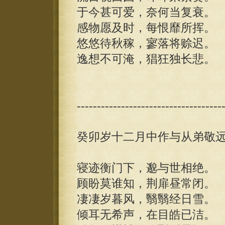
于今甚可爱，奈何当复衰。
感物愿及时，每恨靡所挥。
悠悠待秋稼，寥落将赊迟。
逸想不可淹，猖狂独长悲。
------------------------------------
癸卯岁十二月中作与从弟敬
寝迹衡门下，邈与世相绝。
顾盼莫谁知，荆扉昼常闭。
凄凄岁暮风，翳翳经日雪。
倾耳无希声，在目皓已洁。