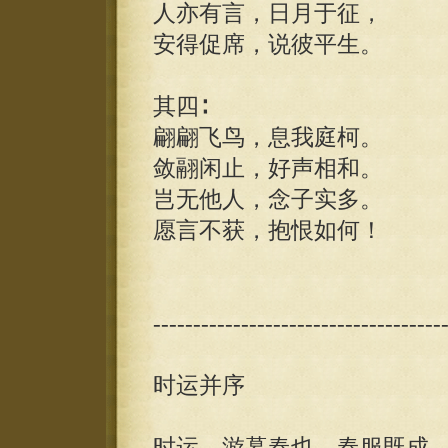
人亦有言，日月于征，
安得促席，说彼平生。
其四∶
翩翩飞鸟，息我庭柯。
敛翮闲止，好声相和。
岂无他人，念子实多。
愿言不获，抱恨如何！
------------------------------------
时运并序
时运，游暮春也。春服既成