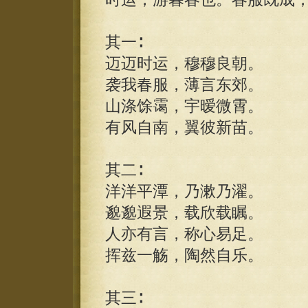
其一∶
迈迈时运，穆穆良朝。
袭我春服，薄言东郊。
山涤馀霭，宇暧微霄。
有风自南，翼彼新苗。
其二∶
洋洋平潭，乃漱乃濯。
邈邈遐景，载欣载瞩。
人亦有言，称心易足。
挥兹一觞，陶然自乐。
其三∶