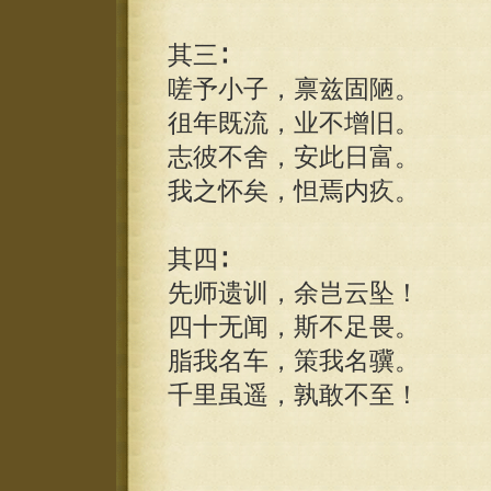
其三∶
嗟予小子，禀兹固陋。
徂年既流，业不增旧。
志彼不舍，安此日富。
我之怀矣，怛焉内疚。
其四∶
先师遗训，余岂云坠！
四十无闻，斯不足畏。
脂我名车，策我名骥。
千里虽遥，孰敢不至！