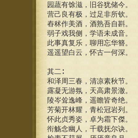
园蔬有馀滋，旧谷犹储今。
营己良有极，过足非所钦。
舂秫作美酒，酒熟吾自斟。
弱子戏我侧，学语未成音。
此事真复乐，聊用忘华簪。
遥遥望白云，怀古一何深。
其二∶
和泽周三春，清凉素秋节。
露凝无游氛，天高肃景澈。
陵岑耸逸峰，遥瞻皆奇绝。
芳菊开林耀，青松冠岩列。
怀此贞秀姿，卓为霜下傑。
衔觞念幽人，千载抚尔诀。