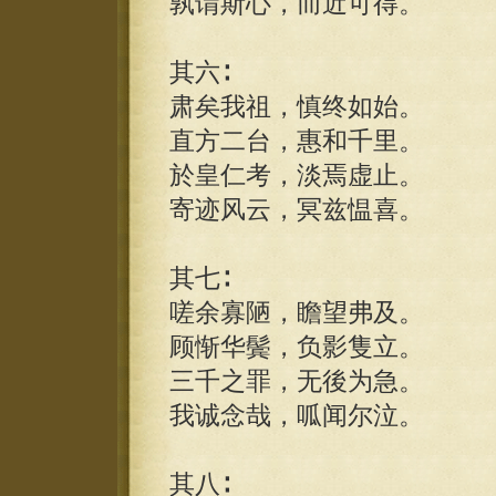
孰谓斯心，而近可得。
其六∶
肃矣我祖，慎终如始。
直方二台，惠和千里。
於皇仁考，淡焉虚止。
寄迹风云，冥兹愠喜。
其七∶
嗟余寡陋，瞻望弗及。
顾惭华鬓，负影隻立。
三千之罪，无後为急。
我诚念哉，呱闻尔泣。
其八∶