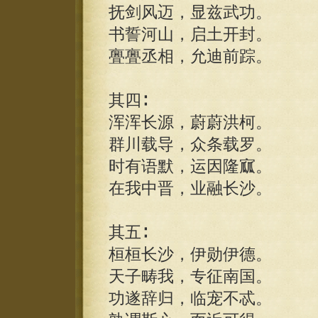
抚剑风迈，显兹武功。
书誓河山，启土开封。
亹亹丞相，允迪前踪。
其四∶
浑浑长源，蔚蔚洪柯。
群川载导，众条载罗。
时有语默，运因隆寙。
在我中晋，业融长沙。
其五∶
桓桓长沙，伊勋伊德。
天子畴我，专征南国。
功遂辞归，临宠不忒。