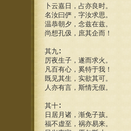
卜云嘉日，占亦良时。
名汝曰俨，字汝求思。
温恭朝夕，念兹在兹。
尚想孔伋，庶其企而！
其九∶
厉夜生子，遂而求火。
凡百有心，奚特于我！
既见其生，实欲其可。
人亦有言，斯情无假。
其十∶
日居月诸，渐免子孩。
福不虚至，祸亦易来。