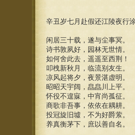
辛丑岁七月赴假还江陵夜行
闲居三十载，遂与尘事冥。
诗书敦夙好，园林无世情。
如何舍此去，遥遥至西荆！
叩栧新秋月，临流别友生。
凉风起将夕，夜景湛虚明。
昭昭天宇阔，皛皛川上平。
怀役不遑寐，中宵尚孤征。
商歌非吾事，依依在耦耕。
投冠旋旧墟，不为好爵萦。
养真衡茅下，庶以善自名。