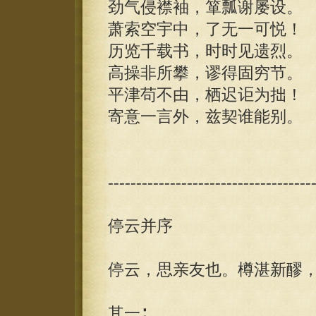
劲气侵襟袖，箪瓢谢屡设。
萧索空宇中，了无一可悦！
历览千载书，时时见遗烈。
高操非所攀，谬得固穷节。
平津苟不由，栖迟讵为拙！
寄意一言外，兹契谁能别。
------------------------------------
停云并序
停云，思亲友也。樽湛新醪
其一∶