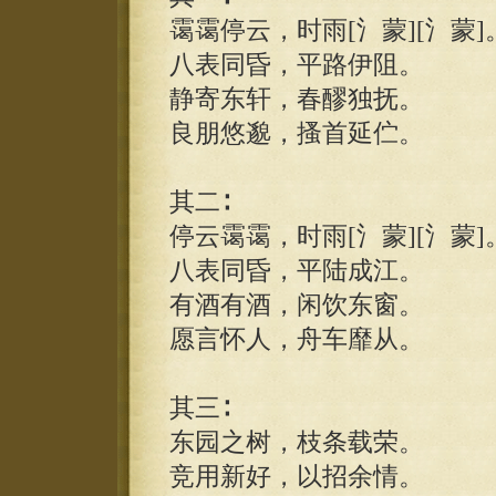
霭霭停云，时雨[氵蒙][氵蒙]
八表同昏，平路伊阻。
静寄东轩，春醪独抚。
良朋悠邈，搔首延伫。
其二∶
停云霭霭，时雨[氵蒙][氵蒙]
八表同昏，平陆成江。
有酒有酒，闲饮东窗。
愿言怀人，舟车靡从。
其三∶
东园之树，枝条载荣。
竞用新好，以招余情。